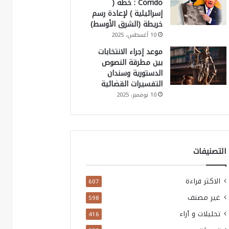
Corrido : خطة (
إسرائيلية ) لإعادة رسم
خريطة (الشرق الأوسط)
10 أغسطس، 2025
موعد إجراء الانتخابات
بين مطرقة النصوص
الدستورية وسندان
التفسيرات القضائية
10 نوفمبر، 2025
التصنيفات
الاكثر قراءة
607
غير مصنف
598
تحليلات و آراء
416