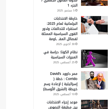
مدونة القانون الجعفري /
الجزء 1
5 سبتمبر، 2025
خارطة الانتخابات
البرلمانية لعام 2025:
استقراء للتحالفات ولدور
القوى السياسية الممثلة
لفصائل المقـ ـاومة
30 أكتوبر، 2025
نظام الكوتا: دراسة في
المبررات السياسية
25 أغسطس، 2025
ممر داوود David’s
Corrido : خطة (
إسرائيلية ) لإعادة رسم
خريطة (الشرق الأوسط)
10 أغسطس، 2025
موعد إجراء الانتخابات
بين مطرقة النصوص