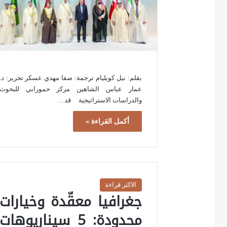
بقلم: نيل كويليام ترجمة: صفا مهدي عسكر تحرير: د.
عمار عباس الشاهين مركز حمورابي للبحوث
والدراسات الاستراتيجية قد…
أكمل القراءة »
الاكثر قراءة
جغرافيا معقّدة وخيارات
محدودة: 5 سيناريوهات