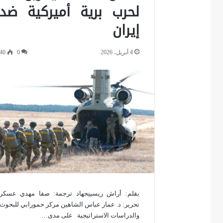
لحرب برية أميركية ضد
إيران
4 أبريل، 2026
0
40
بقلم: أراش ريسينِجهاد ترجمة: صفا مهدي عسكر
تحرير: د. عمار عباس الشاهين مركز حمورابي للبحوث
والدراسات الاستراتيجية على مدى…