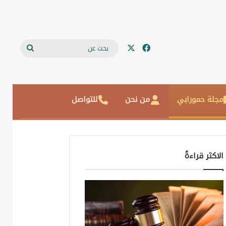
‫X
فيسبوك
بحث
عن
مجلة حمورابي
من نحن
للتواصل
الاكثر قراءةً