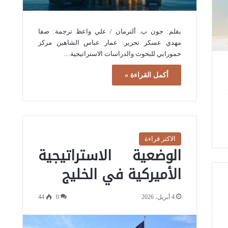
بقلم: جون ب. ألترمان / علي واعظ ترجمة: صفا
مهدي عسكر تحرير: عمار عباس الشاهين مركز
حمورابي للبحوث والدراسات الاستراتيجية…
أكمل القراءة »
الاكثر قراءة
الوضعية الاستراتيجية
الأميركية في الخليج
4 أبريل، 2026
0
44