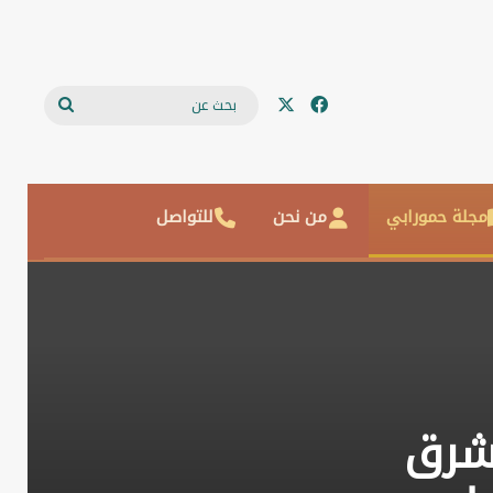
‫X
فيسبوك
بحث
عن
مجلة حمورابي
من نحن
للتواصل
لشرق