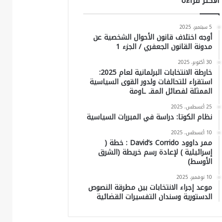
الاكثر قراءةً
5 سبتمبر، 2025
أوجه اختلاف قانون الأحوال الشخصية عن
مدونة القانون الجعفري / الجزء 1
30 أكتوبر، 2025
خارطة الانتخابات البرلمانية لعام 2025:
استقراء للتحالفات ولدور القوى السياسية
الممثلة لفصائل المقـ ـاومة
25 أغسطس، 2025
نظام الكوتا: دراسة في المبررات السياسية
10 أغسطس، 2025
ممر داوود David’s Corrido : خطة (
إسرائيلية ) لإعادة رسم خريطة (الشرق
الأوسط)
10 نوفمبر، 2025
موعد إجراء الانتخابات بين مطرقة النصوص
الدستورية وسندان التفسيرات القضائية