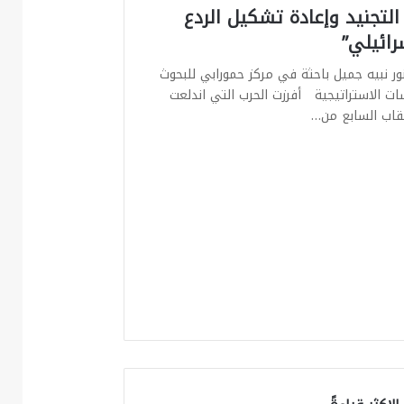
التجنيد وإعادة تشكيل الردع
رائيلي”
نور نبيه جميل باحثة في مركز حمورابي للبحوث
سات الاستراتيجية أفرزت الحرب التي اندلعت
اب السابع من…