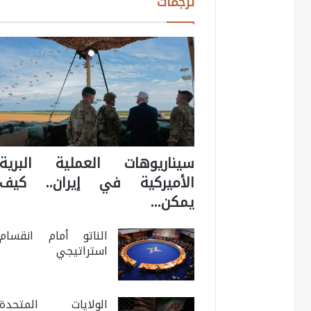
ترجمات
سيناريوهات العملية البرية
الأميركية في إيران.. كيف
يمكن…
الناتو أمام انقسام
استراتيجي
الولايات المتحدة