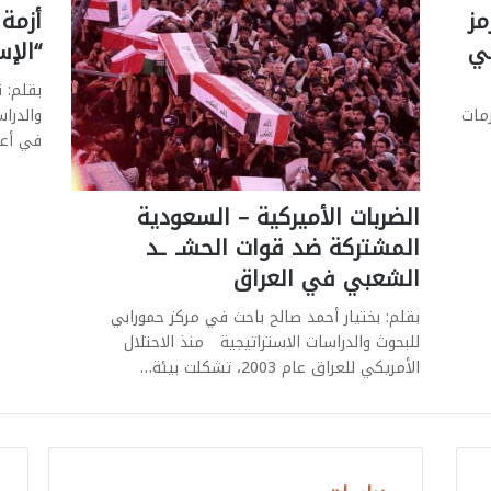
مز
أزمة 
قي
“الإس
بقلم: 
مات
والدرا
في أعق
الضربات الأميركية – السعودية
المشتركة ضد قوات الحشـ ـد
الشعبي في العراق
بقلم: بختیار أحمد صالح باحث في مركز حمورابي
للبحوث والدراسات الاستراتيجية منذ الاحتلال
الأمريكي للعراق عام 2003، تشكلت بيئة…