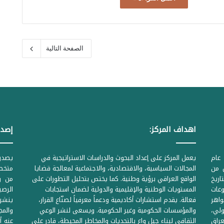
الصفحة التالية
اهداف المركز:
إصدا
عام
يعمل المركز على إعداد البحوث والدراسات الاستراتيجية في
ل من
المجالات السياسية، والاقتصادية، والاجتماعية لمعالجة قضايا
متخصص
لحكومية المرقمة ((1Z71874 بتاريخ
الواقع العراقي برؤية وطنية. كما يختص بتحليل التطورات على
من وز
وعات
المستويات الوطنية والإقليمية والدولية لضمان استجابات
واهر
فعالة. يقدم استشارات أكاديمية ودعماً معرفياً لصنّاع القرار،
ينشر 
لي،
والمؤسسات الحكومية وغير الحكومية. ويسعى لنشر الوعي
والمج
راق
الثقافي لبناء جيل واعٍ بالتحديات والمخاطر المحيطة، قادر على
عنه أ