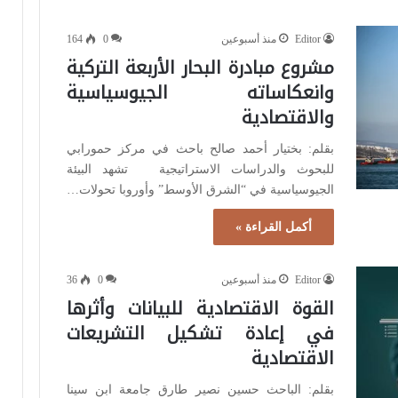
Editor
منذ أسبوعين
0
164
مشروع مبادرة البحار الأربعة التركية
وانعكاساته الجيوسياسية
والاقتصادية
بقلم: بختيار أحمد صالح باحث في مركز حمورابي
للبحوث والدراسات الاستراتيجية تشهد البيئة
الجيوسياسية في “الشرق الأوسط” وأوروبا تحولات…
أكمل القراءة »
Editor
منذ أسبوعين
0
36
القوة الاقتصادية للبيانات وأثرها
في إعادة تشكيل التشريعات
الاقتصادية
بقلم: الباحث حسين نصير طارق جامعة ابن سينا