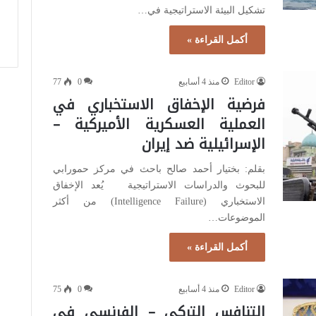
تشكيل البيئة الاستراتيجية في…
أكمل القراءة »
Editor
منذ 4 أسابيع
0
77
فرضية الإخفاق الاستخباري في
العملية العسكرية الأميركية –
الإسرائيلية ضد إيران
بقلم: بختيار أحمد صالح باحث في مركز حمورابي
للبحوث والدراسات الاستراتيجية يُعد الإخفاق
الاستخباري (Intelligence Failure) من أكثر
الموضوعات…
أكمل القراءة »
Editor
منذ 4 أسابيع
0
75
التنافس التركي – الفرنسي في