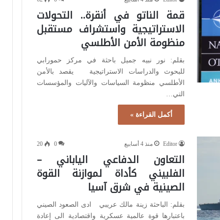
قمة الناتو في أنقرة.. التحولات
الاستراتيجية واستشراف مستقبل
منظومة الأمن الأطلسي
بقلم: نور نبيه جميل باحثة في مركز حمورابي
للبحوث والدراسات الاستراتيجية يقصد بالأمن
الأطلسي منظومة السياسات والآليات والمؤسسات
التي…
أكمل القراءة »
Editor
منذ 4 أسابيع
0
20
التعاون الدفاعي الياباني –
الفلبيني كأداة لموازنة القوة
الصينية في شرق آسيا
بقلم: الباحثة زينة مالك عريبي ادى الصعود الصيني
باعتبارها قوة عالمية عسكرية واقتصادية الى إعادة