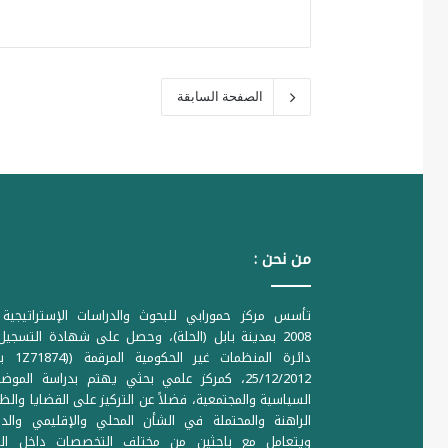
الصفحة السابقة
من نحن :
تأسس مركز حمورابي للبحوث والدراسات الإستراتيجية 
2008 بمدينة بابل (الحلة)، وحصل على شهادة التسجي
دائرة المنظمات غير ا
25/12/2012، كمركز علمي بحثي يهتم بدراسة الموض
السياسية والمجتمعية، فضلاً عن التركيز على القضايا والظ
الراهنة والمحتملة في الشأن المحلي والإقليمي والدو
ويتعامل مع باحثين من مختلف التخصصات داخل الع