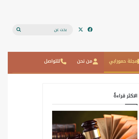
‫X
فيسبوك
بحث
عن
مجلة حمورابي
من نحن
للتواصل
الاكثر قراءةً