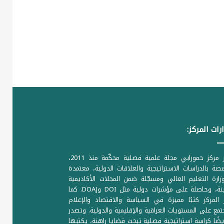
رات المركز:
يصدر مركز حمورابي مجلة علمية فصلية محكّمة منذ 2011،
ة بالدراسات الاستراتيجية والعلاقات الدولية، معتمدة
ارة التعليم العالي ومسجّلة ضمن المجلات الأكاديمية
الرصينة، وحاصلة على مؤشرات دولية مثل DOI وDOAJ. كما
المركز كتبًا مميزة في السياسة والاقتصاد والإعلام
تمع على المستويات العراقية والإقليمية والدولية. وتصدر
يضًا كراسة استراتيجية فصلية تبحث قضايا راهنة، يكتبها