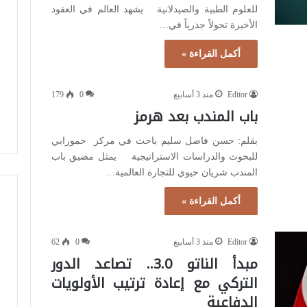
للعلوم الطبية والصيدلانية يشهد العالم في العقود
الأخيرة تحولاً جذرياً في…
أكمل القراءة »
Editor
منذ 3 أسابيع
0
179
باب المندب بعد هرمز
بقلم: حسن فاضل سليم باحث في مركز حمورابي
للبحوث والدراسات الاستراتيجية يمثل مضيق باب
المندب شريان حيوي للتجارة العالمية…
أكمل القراءة »
Editor
منذ 3 أسابيع
0
62
مبدأ الناتو 3.0.. تصاعد الدور
التركي مع إعادة ترتيب الأولويات
الدفاعية