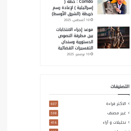
Corrido : خطة (
إسرائيلية ) لإعادة رسم
خريطة (الشرق الأوسط)
10 أغسطس، 2025
موعد إجراء الانتخابات
بين مطرقة النصوص
الدستورية وسندان
التفسيرات القضائية
10 نوفمبر، 2025
التصنيفات
الاكثر قراءة
607
غير مصنف
598
تحليلات و آراء
416