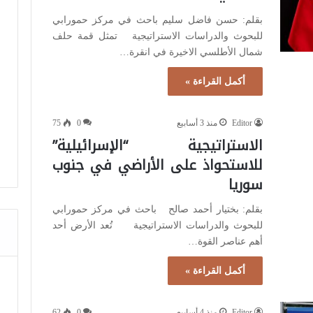
بقلم: حسن فاضل سليم باحث في مركز حمورابي
للبحوث والدراسات الاستراتيجية تمثل قمة حلف
شمال الأطلسي الاخيرة في انقرة…
أكمل القراءة »
Editor
منذ 3 أسابيع
0
75
الاستراتيجية “الإسرائيلية”
للاستحواذ على الأراضي في جنوب
سوريا
بقلم: بختيار أحمد صالح باحث في مركز حمورابي
للبحوث والدراسات الاستراتيجية تُعد الأرض أحد
أهم عناصر القوة…
أكمل القراءة »
Editor
منذ 4 أسابيع
0
62