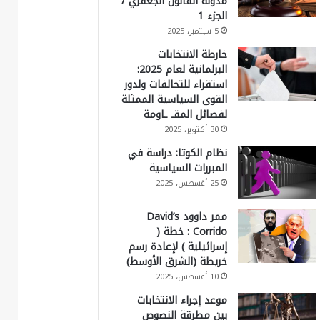
مدونة القانون الجعفري /
الجزء 1
5 سبتمبر، 2025
خارطة الانتخابات
البرلمانية لعام 2025:
استقراء للتحالفات ولدور
القوى السياسية الممثلة
لفصائل المقـ ـاومة
30 أكتوبر، 2025
نظام الكوتا: دراسة في
المبررات السياسية
25 أغسطس، 2025
ممر داوود David’s
Corrido : خطة (
إسرائيلية ) لإعادة رسم
خريطة (الشرق الأوسط)
10 أغسطس، 2025
موعد إجراء الانتخابات
بين مطرقة النصوص