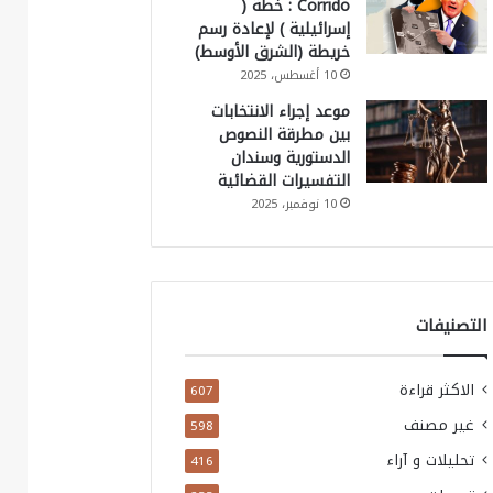
Corrido : خطة (
إسرائيلية ) لإعادة رسم
خريطة (الشرق الأوسط)
10 أغسطس، 2025
موعد إجراء الانتخابات
بين مطرقة النصوص
الدستورية وسندان
التفسيرات القضائية
10 نوفمبر، 2025
التصنيفات
الاكثر قراءة
607
غير مصنف
598
تحليلات و آراء
416