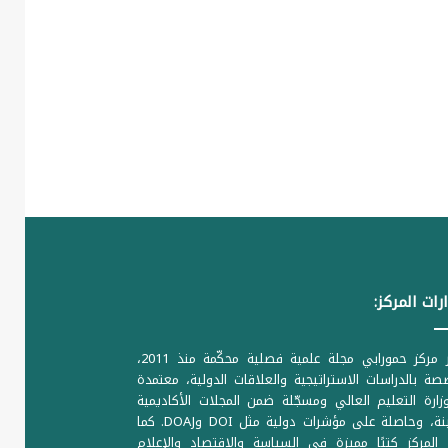
رات المركز:
يصدر مركز حمورابي مجلة علمية فصلية محكّمة منذ 2011،
ة بالدراسات الاستراتيجية والعلاقات الدولية، معتمدة
ارة التعليم العالي ومسجّلة ضمن المجلات الأكاديمية
الرصينة، وحاصلة على مؤشرات دولية مثل DOI وDOAJ. كما
المركز كتبًا مميزة في السياسة والاقتصاد والإعلام