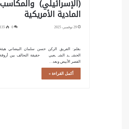
(الإسرائيلي) والمكاسب
المادية الأمريكية
29 نوفمبر، 2025
0
135
بقلم: الفريق الركن حسن سلمان البيضاني هيئة
الحشـ ـد الشـ ـعبي حقيقة التحالف بين أروقة
القصر الأبيض وبعد…
أكمل القراءة »