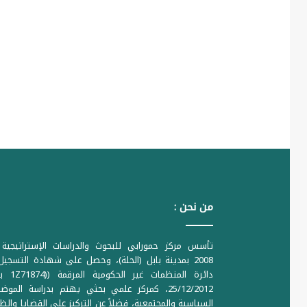
من نحن :
تأسس مركز حمورابي للبحوث والدراسات الإستراتيجية 
2008 بمدينة بابل (الحلة)، وحصل على شهادة التسجي
دائرة المنظمات غير ا
25/12/2012، كمركز علمي بحثي يهتم بدراسة الموض
السياسية والمجتمعية، فضلاً عن التركيز على القضايا والظ