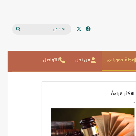
‫X
فيسبوك
بحث
عن
مجلة حمورابي
من نحن
للتواصل
الاكثر قراءةً