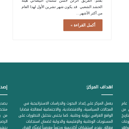
بقلم: الفريق الركن حسن سلمان البيضاني هيئة
الحشد الشعبي قد يكون شهر تشرين الأول لهذا العام
من أكثر الأشهر…
أكمل القراءة »
اهداف المركز:
إصدا
عام
يعمل المركز على إعداد البحوث والدراسات الاستراتيجية في
ل من
المجالات السياسية، والاقتصادية، والاجتماعية لمعالجة قضايا
متخصص
لحكومية المرقمة ((1Z71874 بتاريخ
الواقع العراقي برؤية وطنية. كما يختص بتحليل التطورات على
من وز
وعات
المستويات الوطنية والإقليمية والدولية لضمان استجابات
واهر
فعالة. يقدم استشارات أكاديمية ودعماً معرفياً لصنّاع القرار،
ينشر 