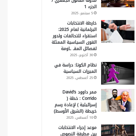
مدونة القانون الجعفري /
الجزء 1
5 سبتمبر، 2025
خارطة الانتخابات
البرلمانية لعام 2025:
استقراء للتحالفات ولدور
القوى السياسية الممثلة
لفصائل المقـ ـاومة
30 أكتوبر، 2025
نظام الكوتا: دراسة في
المبررات السياسية
25 أغسطس، 2025
ممر داوود David’s
Corrido : خطة (
إسرائيلية ) لإعادة رسم
خريطة (الشرق الأوسط)
10 أغسطس، 2025
موعد إجراء الانتخابات
بين مطرقة النصوص