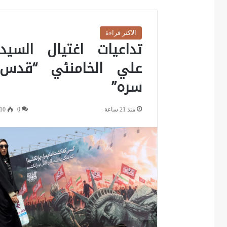
الاكثر قراءة
تداعيات اغتيال السيد
علي الخامنئي “قدس
سره”
منذ 21 ساعة
0
10