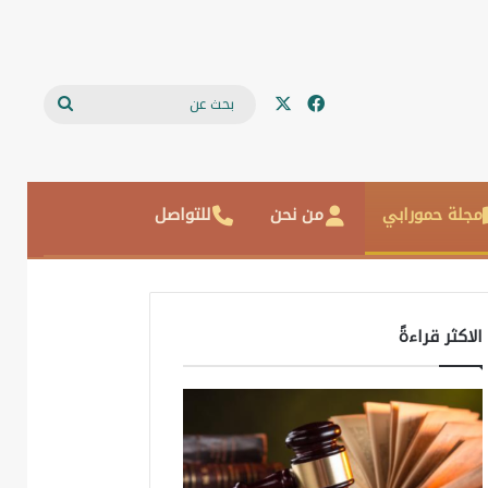
‫X
فيسبوك
بحث
عن
مجلة حمورابي
من نحن
للتواصل
الاكثر قراءةً