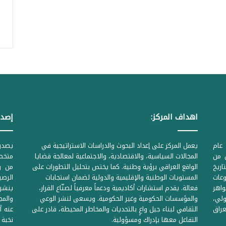
اهداف المركز:
إصدا
عام
يعمل المركز على إعداد البحوث والدراسات الاستراتيجية في
ل من
المجالات السياسية، والاقتصادية، والاجتماعية لمعالجة قضايا
متخصص
لحكومية المرقمة ((1Z71874 بتاريخ
الواقع العراقي برؤية وطنية. كما يختص بتحليل التطورات على
من وز
وعات
المستويات الوطنية والإقليمية والدولية لضمان استجابات
واهر
فعالة. يقدم استشارات أكاديمية ودعماً معرفياً لصنّاع القرار،
ينشر 
لي،
والمؤسسات الحكومية وغير الحكومية. ويسعى لنشر الوعي
والمج
راق
الثقافي لبناء جيل واعٍ بالتحديات والمخاطر المحيطة، قادر على
عنه أ
التفاعل معها بإدراك ومسؤولية.
نخبة 