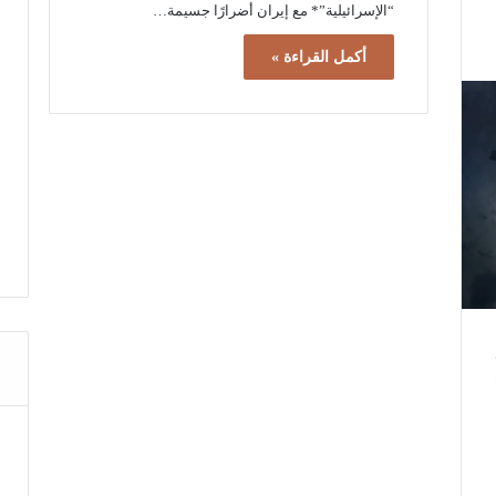
“الإسرائيلية”* مع إيران أضرارًا جسيمة…
أكمل القراءة »