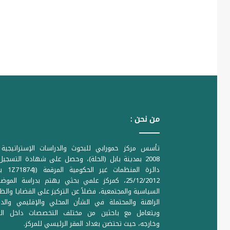
من نحن :
تأسس مركز حمورابي للبحوث والدراسات الإستراتيجية 
2008 بمدينة بابل (الحلة)، وحصل على شهادة التسجي
دائرة المنظمات غير ا
25/12/2012، كمركز علمي بحثي يهتم بدراسة الموض
السياسية والمجتمعية، فضلاً عن التركيز على القضايا والظ
الراهنة والمحتملة في الشأن المحلي والإقليمي والدو
ويتعامل مع باحثين من مختلف التخصصات داخل الع
وخارجه، حيث تحتضن بغداد المقر الرئيسي للمركز.