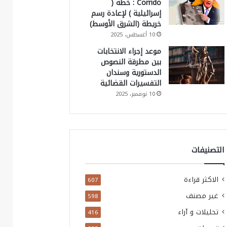
Corrido : خطة (
إسرائيلية ) لإعادة رسم
خريطة (الشرق الأوسط)
10 أغسطس، 2025
موعد إجراء الانتخابات
بين مطرقة النصوص
الدستورية وسندان
التفسيرات القضائية
10 نوفمبر، 2025
التصنيفات
الاكثر قراءة
607
غير مصنف
598
تحليلات و آراء
416