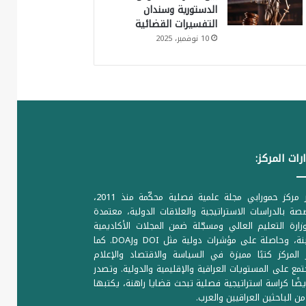
الدستورية وسندان
التفسيرات القضائية
10 نوفمبر، 2025
رات المركز:
يصدر مركز حمورابي مجلة علمية فصلية محكّمة منذ 2011،
ة بالدراسات الاستراتيجية والعلاقات الدولية، معتمدة
ارة التعليم العالي ومسجّلة ضمن المجلات الأكاديمية
الرصينة، وحاصلة على مؤشرات دولية مثل DOI وDOAJ. كما
المركز كتبًا مميزة في السياسة والاقتصاد والإعلام
تمع على المستويات العراقية والإقليمية والدولية. وتصدر
يضًا كراسة استراتيجية فصلية تبحث قضايا راهنة، يكتبها
من الباحثين العراقيين والعرب.