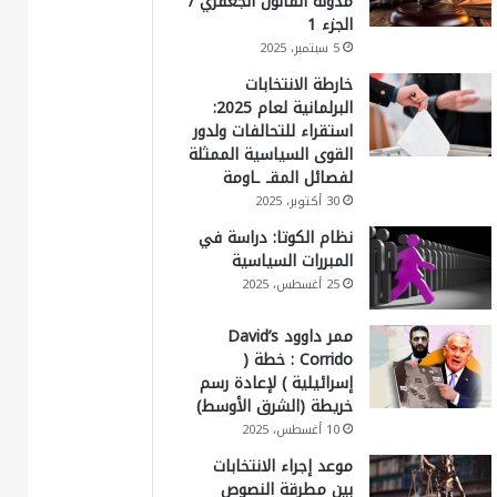
مدونة القانون الجعفري /
الجزء 1
5 سبتمبر، 2025
خارطة الانتخابات
البرلمانية لعام 2025:
استقراء للتحالفات ولدور
القوى السياسية الممثلة
لفصائل المقـ ـاومة
30 أكتوبر، 2025
نظام الكوتا: دراسة في
المبررات السياسية
25 أغسطس، 2025
ممر داوود David’s
Corrido : خطة (
إسرائيلية ) لإعادة رسم
خريطة (الشرق الأوسط)
10 أغسطس، 2025
موعد إجراء الانتخابات
بين مطرقة النصوص