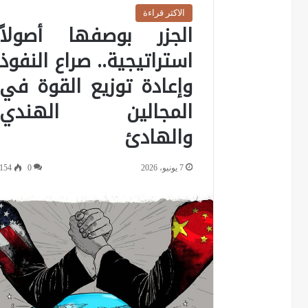
الاكثر قراءة
الجزر بوصفها أصولاً
استراتيجية.. صراع النفوذ
وإعادة توزيع القوة في
المجالين الهندي
والهادئ
7 يونيو، 2026
0
154