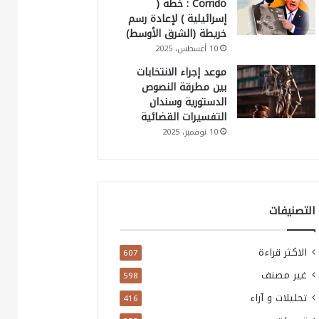
Corrido : خطة (
إسرائيلية ) لإعادة رسم
خريطة (الشرق الأوسط)
10 أغسطس، 2025
موعد إجراء الانتخابات
بين مطرقة النصوص
الدستورية وسندان
التفسيرات القضائية
10 نوفمبر، 2025
التصنيفات
الاكثر قراءة
607
غير مصنف
598
تحليلات و آراء
416