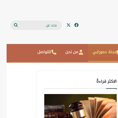
‫X
فيسبوك
بحث
عن
مجلة حمورابي
من نحن
للتواصل
الاكثر قراءةً