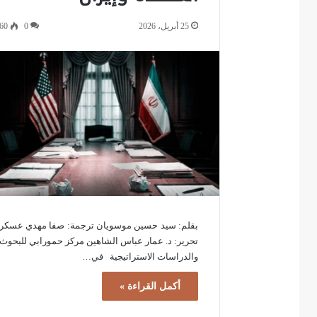
25 أبريل، 2026
0
60
بقلم: سيد حسين موسويان ترجمة: صفا مهدي عسكر
تحرير: د. عمار عباس الشاهين مركز حمورابي للبحوث
والدراسات الاستراتيجية في…
أكمل القراءة »