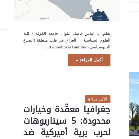
بقلم: د. عباس فاضل علوان جامعة الكوفة / كلية
العلوم السياسية العراق في قلب منطقة (الصدع
الجيوسياسي- Geopolitical Faultline)،…
أكمل القراءة »
الاكثر قراءة
جغرافيا معقّدة وخيارات
محدودة: 5 سيناريوهات
لحرب برية أميركية ضد