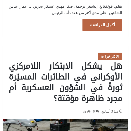
بقلم: فولفغانغ إيشنغر ترجمة: صفا مهدي عسكر تحرير: د. عمار عباس
الشاهين على مدى أكثر من عقد دأب الرئيس…
أكمل القراءة »
الاكثر قراءة
هل يشكل الابتكار اللامركزي
الأوكراني في الطائرات المسيّرة
ثورةً في الشؤون العسكرية أم
مجرد ظاهرة مؤقتة؟
منذ 3 أسابيع
0
32