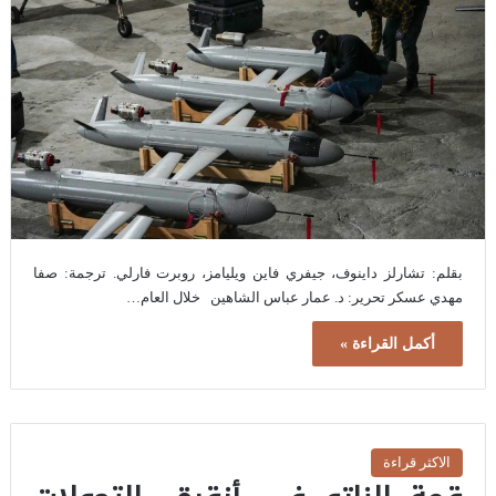
بقلم: تشارلز داينوف، جيفري فاين ويليامز، روبرت فارلي. ترجمة: صفا
مهدي عسكر تحرير: د. عمار عباس الشاهين خلال العام…
أكمل القراءة »
الاكثر قراءة