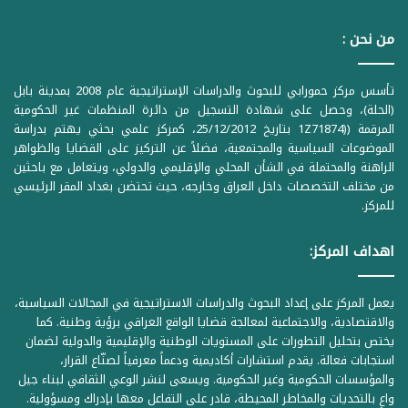
من نحن :
تأسس مركز حمورابي للبحوث والدراسات الإستراتيجية عام 2008 بمدينة بابل
(الحلة)، وحصل على شهادة التسجيل من دائرة المنظمات غير الحكومية
المرقمة ((1Z71874 بتاريخ 25/12/2012، كمركز علمي بحثي يهتم بدراسة
الموضوعات السياسية والمجتمعية، فضلاً عن التركيز على القضايا والظواهر
الراهنة والمحتملة في الشأن المحلي والإقليمي والدولي، ويتعامل مع باحثين
من مختلف التخصصات داخل العراق وخارجه، حيث تحتضن بغداد المقر الرئيسي
للمركز.
اهداف المركز:
يعمل المركز على إعداد البحوث والدراسات الاستراتيجية في المجالات السياسية،
والاقتصادية، والاجتماعية لمعالجة قضايا الواقع العراقي برؤية وطنية. كما
يختص بتحليل التطورات على المستويات الوطنية والإقليمية والدولية لضمان
استجابات فعالة. يقدم استشارات أكاديمية ودعماً معرفياً لصنّاع القرار،
والمؤسسات الحكومية وغير الحكومية. ويسعى لنشر الوعي الثقافي لبناء جيل
واعٍ بالتحديات والمخاطر المحيطة، قادر على التفاعل معها بإدراك ومسؤولية.