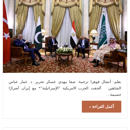
بقلم: أنشال فوهرا ترجمة: صفا مهدي عسكر تحرير: د. عمار عباس
الشاهين ألحقت الحرب الامريكية “الإسرائيلية”* مع إيران أضرارًا
جسيمة…
أكمل القراءة »