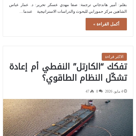
بقلم: أمير هاندجاني ترجمة: صفا مهدي عسكر تحرير: د. عمار عباس
الشاهين مركز حمورابي للبحوث والدراسات الاستراتيجية عندما…
أكمل القراءة »
الاكثر قراءة
تفكك “الكارتل” النفطي أم إعادة
تشكّل النظام الطاقوي؟
4 مايو، 2026
0
47