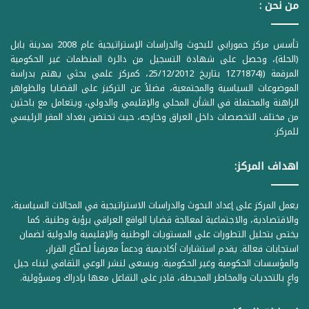
من نحن :
تأسس مركز حمورابي للبحوث والدراسات الإستراتيجية عام 2008 بمدينة بابل
(الحلة)، وحصل على شهادة التسجيل من دائرة المنظمات غير الحكومية
المرقمة ((1Z71874 بتاريخ 25/12/2012، كمركز علمي بحثي يهتم بدراسة
الموضوعات السياسية والمجتمعية، فضلاً عن التركيز على القضايا والظواهر
الراهنة والمحتملة في الشأن المحلي والإقليمي والدولي، ويتعامل مع باحثين
من مختلف التخصصات داخل العراق وخارجه، حيث تحتضن بغداد المقر الرئيسي
للمركز.
اهداف المركز:
يعمل المركز على إعداد البحوث والدراسات الاستراتيجية في المجالات السياسية،
والاقتصادية، والاجتماعية لمعالجة قضايا الواقع العراقي برؤية وطنية. كما
يختص بتحليل التطورات على المستويات الوطنية والإقليمية والدولية لضمان
استجابات فعالة. يقدم استشارات أكاديمية ودعماً معرفياً لصنّاع القرار،
والمؤسسات الحكومية وغير الحكومية. ويسعى لنشر الوعي الثقافي لبناء جيل
واعٍ بالتحديات والمخاطر المحيطة، قادر على التفاعل معها بإدراك ومسؤولية.