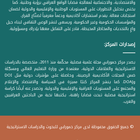
والاقتصادية، والاجتماعية لمعالجة قضايا الواقع العراقي برؤية وطنية. كما
يختص بتحليل التطورات على المستويات الوطنية والإقليمية والدولية لضمان
استجابات فعالة. يقدم استشارات أكاديمية ودعماً معرفياً لصنّاع القرار،
والمؤسسات الحكومية وغير الحكومية. ويسعى لنشر الوعي الثقافي لبناء جيل
واعٍ بالتحديات والمخاطر المحيطة، قادر على التفاعل معها بإدراك ومسؤولية.
إصدارات المركز:
يصدر مركز حمورابي مجلة علمية فصلية محكّمة منذ 2011، متخصصة بالدراسات
الاستراتيجية والعلاقات الدولية، معتمدة من وزارة التعليم العالي ومسجّلة
ضمن المجلات الأكاديمية الرصينة، وحاصلة على مؤشرات دولية مثل DOI
وDOAJ. كما ينشر المركز كتبًا مميزة في السياسة والاقتصاد والإعلام
والمجتمع على المستويات العراقية والإقليمية والدولية. وتصدر عنه أيضًا كراسة
استراتيجية فصلية تبحث قضايا راهنة، يكتبها نخبة من الباحثين العراقيين
والعرب.
© جميع الحقوق محفوظة لدى مركز حمورابي للبحوث والدراسات الاستراتيجية