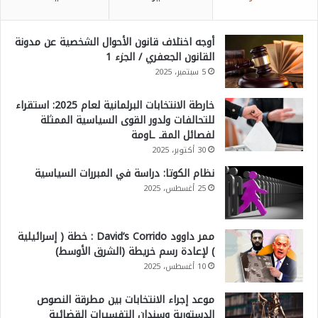
أوجه اختلاف قانون الأحوال الشخصية عن مدونة
القانون الجعفري / الجزء 1
5 سبتمبر، 2025
خارطة الانتخابات البرلمانية لعام 2025: استقراء
للتحالفات ولدور القوى السياسية الممثلة
لفصائل المقـ ـاومة
30 أكتوبر، 2025
نظام الكوتا: دراسة في المبررات السياسية
25 أغسطس، 2025
ممر داوود David’s Corrido : خطة ( إسرائيلية
) لإعادة رسم خريطة (الشرق الأوسط)
10 أغسطس، 2025
موعد إجراء الانتخابات بين مطرقة النصوص
الدستورية وسندان التفسيرات القضائية