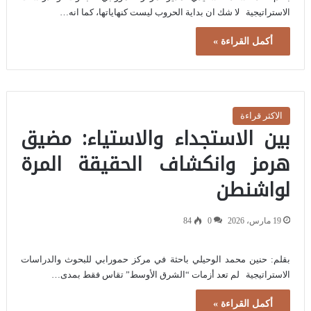
الاستراتيجية لا شك ان بداية الحروب ليست كنهاياتها، كما انه…
أكمل القراءة »
الاكثر قراءة
بين الاستجداء والاستياء: مضيق
هرمز وانكشاف الحقيقة المرة
لواشنطن
19 مارس، 2026
0
84
بقلم: حنين محمد الوحيلي باحثة في مركز حمورابي للبحوث والدراسات
الاستراتيجية لم تعد أزمات “الشرق الأوسط” تقاس فقط بمدى…
أكمل القراءة »