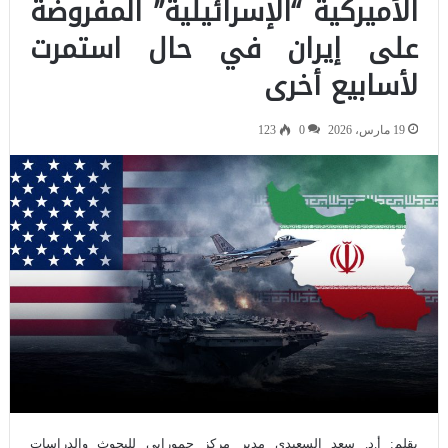
الأميركية “الإسرائيلية” المفروضة
على إيران في حال استمرت
لأسابيع أخرى
19 مارس، 2026
0
123
بقلم: أ.د. سعد السعيدي مدير مركز حمورابي للبحوث والدراسات