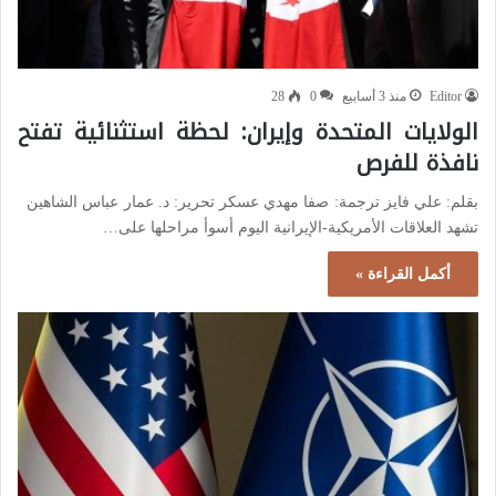
Editor
منذ 3 أسابيع
0
28
الولايات المتحدة وإيران: لحظة استثنائية تفتح
نافذة للفرص
بقلم: علي فايز ترجمة: صفا مهدي عسكر تحرير: د. عمار عباس الشاهين
تشهد العلاقات الأمريكية-الإيرانية اليوم أسوأ مراحلها على…
أكمل القراءة »