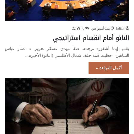
Editor
منذ أسبوعين
0
22
الناتو أمام انقسام استراتيجي
بقلم: إيما أشفورد ترجمة: صفا مهدي عسكر تحرير: د. عمار عباس
الشاهين حظيت قمة حلف شمال الأطلسي (الناتو) الأخيرة…
أكمل القراءة »