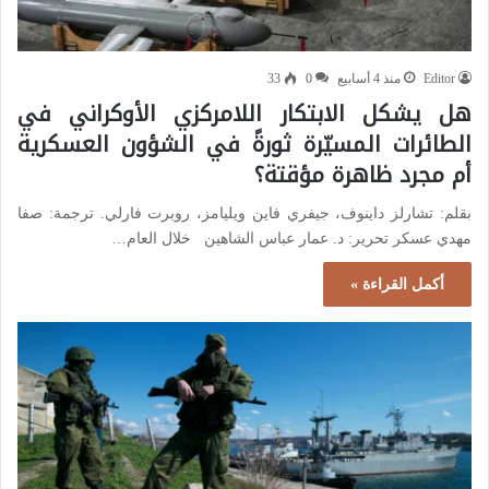
Editor
منذ 4 أسابيع
0
33
هل يشكل الابتكار اللامركزي الأوكراني في
الطائرات المسيّرة ثورةً في الشؤون العسكرية
أم مجرد ظاهرة مؤقتة؟
بقلم: تشارلز داينوف، جيفري فاين ويليامز، روبرت فارلي. ترجمة: صفا
مهدي عسكر تحرير: د. عمار عباس الشاهين خلال العام…
أكمل القراءة »