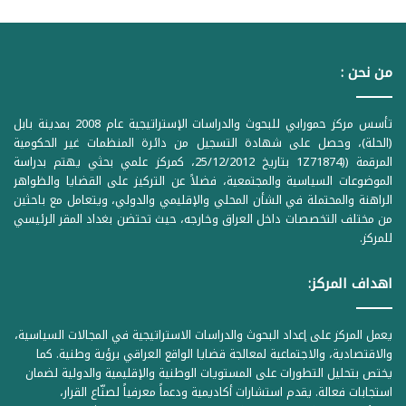
من نحن :
تأسس مركز حمورابي للبحوث والدراسات الإستراتيجية عام 2008 بمدينة بابل
(الحلة)، وحصل على شهادة التسجيل من دائرة المنظمات غير الحكومية
المرقمة ((1Z71874 بتاريخ 25/12/2012، كمركز علمي بحثي يهتم بدراسة
الموضوعات السياسية والمجتمعية، فضلاً عن التركيز على القضايا والظواهر
الراهنة والمحتملة في الشأن المحلي والإقليمي والدولي، ويتعامل مع باحثين
من مختلف التخصصات داخل العراق وخارجه، حيث تحتضن بغداد المقر الرئيسي
للمركز.
اهداف المركز:
يعمل المركز على إعداد البحوث والدراسات الاستراتيجية في المجالات السياسية،
والاقتصادية، والاجتماعية لمعالجة قضايا الواقع العراقي برؤية وطنية. كما
يختص بتحليل التطورات على المستويات الوطنية والإقليمية والدولية لضمان
استجابات فعالة. يقدم استشارات أكاديمية ودعماً معرفياً لصنّاع القرار،