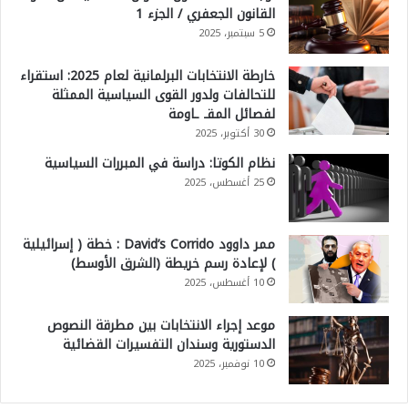
القانون الجعفري / الجزء 1
5 سبتمبر، 2025
خارطة الانتخابات البرلمانية لعام 2025: استقراء
للتحالفات ولدور القوى السياسية الممثلة
لفصائل المقـ ـاومة
30 أكتوبر، 2025
نظام الكوتا: دراسة في المبررات السياسية
25 أغسطس، 2025
ممر داوود David’s Corrido : خطة ( إسرائيلية
) لإعادة رسم خريطة (الشرق الأوسط)
10 أغسطس، 2025
موعد إجراء الانتخابات بين مطرقة النصوص
الدستورية وسندان التفسيرات القضائية
10 نوفمبر، 2025