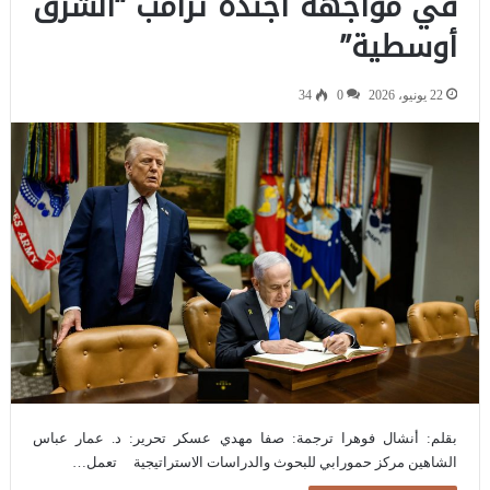
في مواجهة أجندة ترامب “الشرق
أوسطية”
22 يونيو، 2026
0
34
بقلم: أنشال فوهرا ترجمة: صفا مهدي عسكر تحرير: د. عمار عباس
الشاهين مركز حمورابي للبحوث والدراسات الاستراتيجية تعمل…