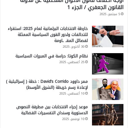
أوجه اختلاف قانون الأحوال الشخصية عن مدونة
القانون الجعفري / الجزء 1
5 سبتمبر، 2025
خارطة الانتخابات البرلمانية لعام 2025: استقراء
للتحالفات ولدور القوى السياسية الممثلة
لفصائل المقـ ـاومة
30 أكتوبر، 2025
نظام الكوتا: دراسة في المبررات السياسية
25 أغسطس، 2025
ممر داوود David’s Corrido : خطة ( إسرائيلية )
لإعادة رسم خريطة (الشرق الأوسط)
10 أغسطس، 2025
موعد إجراء الانتخابات بين مطرقة النصوص
الدستورية وسندان التفسيرات القضائية
10 نوفمبر، 2025