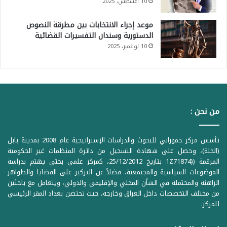
10 أغسطس، 2025
موعد إجراء الانتخابات بين مطرقة النصوص
الدستورية وسندان التفسيرات القضائية
10 نوفمبر، 2025
من نحن :
تأسس مركز حمورابي للبحوث والدراسات الإستراتيجية عام 2008 بمدينة بابل
(الحلة)، وحصل على شهادة التسجيل من دائرة المنظمات غير الحكومية
المرقمة ((1Z71874 بتاريخ 25/12/2012، كمركز علمي بحثي يهتم بدراسة
الموضوعات السياسية والمجتمعية، فضلاً عن التركيز على القضايا والظواهر
الراهنة والمحتملة في الشأن المحلي والإقليمي والدولي، ويتعامل مع باحثين
من مختلف التخصصات داخل العراق وخارجه، حيث تحتضن بغداد المقر الرئيسي
للمركز.