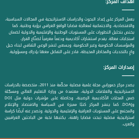
اهداف المركز:
يعمل المركز على إعداد البحوث والدراسات الاستراتيجية في المجالات السياسية،
والاقتصادية، والاجتماعية لمعالجة قضايا الواقع العراقي برؤية وطنية. كما
يختص بتحليل التطورات على المستويات الوطنية والإقليمية والدولية لضمان
استجابات فعالة. يقدم استشارات أكاديمية ودعماً معرفياً لصنّاع القرار،
والمؤسسات الحكومية وغير الحكومية. ويسعى لنشر الوعي الثقافي لبناء جيل
واعٍ بالتحديات والمخاطر المحيطة، قادر على التفاعل معها بإدراك ومسؤولية.
إصدارات المركز:
يصدر مركز حمورابي مجلة علمية فصلية محكّمة منذ 2011، متخصصة بالدراسات
الاستراتيجية والعلاقات الدولية، معتمدة من وزارة التعليم العالي ومسجّلة
ضمن المجلات الأكاديمية الرصينة، وحاصلة على مؤشرات دولية مثل DOI
وDOAJ. كما ينشر المركز كتبًا مميزة في السياسة والاقتصاد والإعلام
والمجتمع على المستويات العراقية والإقليمية والدولية. وتصدر عنه أيضًا كراسة
استراتيجية فصلية تبحث قضايا راهنة، يكتبها نخبة من الباحثين العراقيين
والعرب.