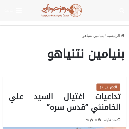
بحث عن
القائمة
الرئيسية
/
بنيامين نتنياهو
بنيامين نتنياهو
الاكثر قراءة
تداعيات اغتيال السيد علي
الخامنئي “قدس سره”
منذ 4 أيام
0
28