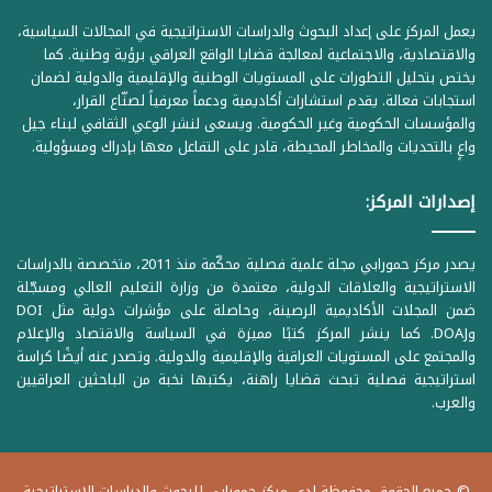
يعمل المركز على إعداد البحوث والدراسات الاستراتيجية في المجالات السياسية،
والاقتصادية، والاجتماعية لمعالجة قضايا الواقع العراقي برؤية وطنية. كما
يختص بتحليل التطورات على المستويات الوطنية والإقليمية والدولية لضمان
استجابات فعالة. يقدم استشارات أكاديمية ودعماً معرفياً لصنّاع القرار،
والمؤسسات الحكومية وغير الحكومية. ويسعى لنشر الوعي الثقافي لبناء جيل
واعٍ بالتحديات والمخاطر المحيطة، قادر على التفاعل معها بإدراك ومسؤولية.
إصدارات المركز:
يصدر مركز حمورابي مجلة علمية فصلية محكّمة منذ 2011، متخصصة بالدراسات
الاستراتيجية والعلاقات الدولية، معتمدة من وزارة التعليم العالي ومسجّلة
ضمن المجلات الأكاديمية الرصينة، وحاصلة على مؤشرات دولية مثل DOI
وDOAJ. كما ينشر المركز كتبًا مميزة في السياسة والاقتصاد والإعلام
والمجتمع على المستويات العراقية والإقليمية والدولية. وتصدر عنه أيضًا كراسة
استراتيجية فصلية تبحث قضايا راهنة، يكتبها نخبة من الباحثين العراقيين
والعرب.
© جميع الحقوق محفوظة لدى مركز حمورابي للبحوث والدراسات الاستراتيجية