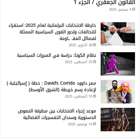
القانون الجعفري / الجزء 1
5 سبتمبر، 2025
خارطة الانتخابات البرلمانية لعام 2025: استقراء
للتحالفات ولدور القوى السياسية الممثلة
لفصائل المقـ ـاومة
30 أكتوبر، 2025
نظام الكوتا: دراسة في المبررات السياسية
25 أغسطس، 2025
ممر داوود David’s Corrido : خطة ( إسرائيلية )
لإعادة رسم خريطة (الشرق الأوسط)
10 أغسطس، 2025
موعد إجراء الانتخابات بين مطرقة النصوص
الدستورية وسندان التفسيرات القضائية
10 نوفمبر، 2025