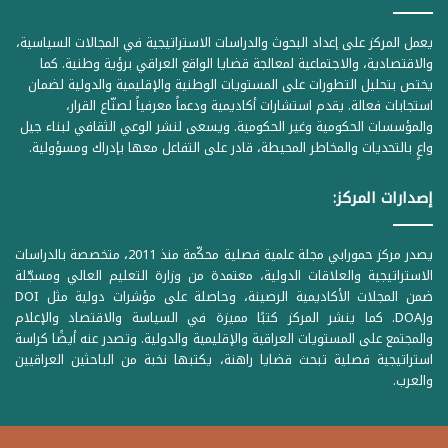
يعمل المركز على إعداد البحوث والدراسات الاستراتيجية في المجالات السياسية،
والاقتصادية، والاجتماعية لمعالجة قضايا الواقع العراقي برؤية وطنية. كما
يختص بتحليل التطورات على المستويات الوطنية والإقليمية والدولية لضمان
استجابات فعالة. يقدم استشارات أكاديمية ودعماً معرفياً لصنّاع القرار،
والمؤسسات الحكومية وغير الحكومية. ويسعى لنشر الوعي الثقافي لبناء جيل
واعٍ بالتحديات والمخاطر المحيطة، قادر على التفاعل معها بإدراك ومسؤولية.
إصدارات المركز:
يصدر مركز حمورابي مجلة علمية فصلية محكّمة منذ 2011، متخصصة بالدراسات
الاستراتيجية والعلاقات الدولية، معتمدة من وزارة التعليم العالي ومسجّلة
ضمن المجلات الأكاديمية الرصينة، وحاصلة على مؤشرات دولية مثل DOI
وDOAJ. كما ينشر المركز كتبًا مميزة في السياسة والاقتصاد والإعلام
والمجتمع على المستويات العراقية والإقليمية والدولية. وتصدر عنه أيضًا كراسة
استراتيجية فصلية تبحث قضايا راهنة، يكتبها نخبة من الباحثين العراقيين
والعرب.