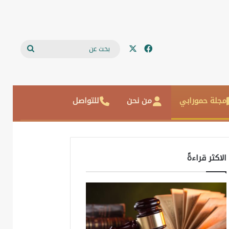
‫X
فيسبوك
بحث
عن
مجلة حمورابي
من نحن
للتواصل
الاكثر قراءةً