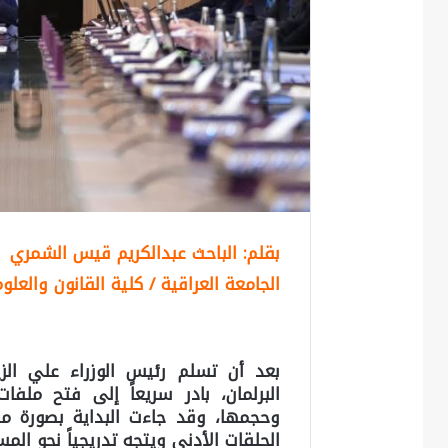
بقلم: الباحث عبدالكريم قيس الشمري
الجامعة العراقية / كلية القانون والعل
بعد أن تسلم رئيس الوزراء علي الز
البرلمان، بادر سريعاً إلى فتح مل
وحجمها، وقد جاءت البداية بصورة م
الحلقات الأدنى ويتجه تدريجياً نحو ال