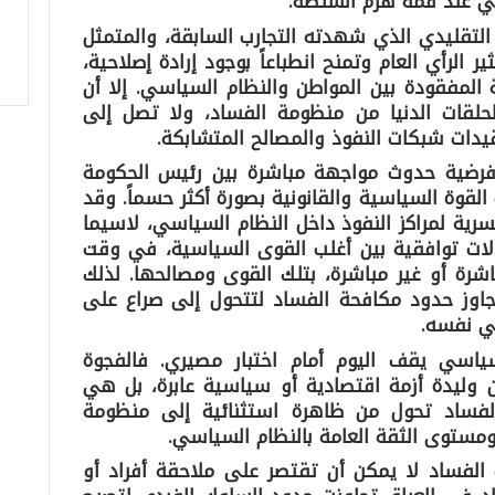
هي عند قمة هرم السلطة.
التقليدي الذي شهدته التجارب السابقة، والمتمثل
ر الرأي العام وتمنح انطباعاً بوجود إرادة إصلاحية،
لمفقودة بين المواطن والنظام السياسي. إلا أن
لقات الدنيا من منظومة الفساد، ولا تصل إلى
يدات شبكات النفوذ والمصالح المتشابكة.
ضية حدوث مواجهة مباشرة بين رئيس الحكومة
لقوة السياسية والقانونية بصورة أكثر حسماً. وقد
رية لمراكز النفوذ داخل النظام السياسي، لاسيما
ات توافقية بين أغلب القوى السياسية، في وقت
رة أو غير مباشرة، بتلك القوى ومصالحها. لذلك
اوز حدود مكافحة الفساد لتتحول إلى صراع على
سي نفسه.
ياسي يقف اليوم أمام اختبار مصيري. فالفجوة
كن وليدة أزمة اقتصادية أو سياسية عابرة، بل هي
 لفساد تحول من ظاهرة استثنائية إلى منظومة
ستوى الثقة العامة بالنظام السياسي.
الفساد لا يمكن أن تقتصر على ملاحقة أفراد أو