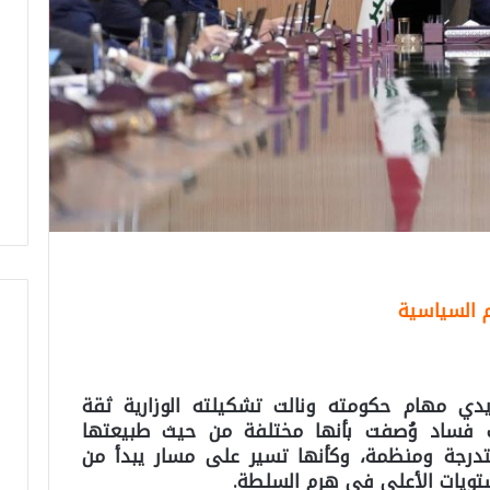
وم السياسية
يدي مهام حكومته ونالت تشكيلته الوزارية ثقة
فات فساد وُصفت بأنها مختلفة من حيث طبيعتها
تدرجة ومنظمة، وكأنها تسير على مسار يبدأ من
مستويات الأعلى في هرم السلطة.