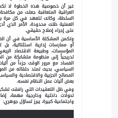
غير أن خصوصية هذه الخطوة لا تكم
العراقية المتعاقبة جعلت من مكافحة 
السلطة، وكانت تتعهد في كل مرة بالض
العملية ظلت محدودة، الأمر الذي أد
على إجراء إصلاح حقيقي.
وتكمن المشكلة الأساسية في أن الفس
أو ممارسات إدارية استثنائية، بل
المؤسسات، وطبيعة الاقتصاد الريعي
تدريجياً إلى منظومة متشابكة من الم
الفساد مع مرور الوقت جزءاً من آليات 
السياسي، بحيث تمتد حلقاته من الموظ
المصالح الحزبية والاقتصادية والسيا
بعض آليات عمل النظام نفسه.
وفي ظل التعقيدات التي رافقت تشكيل
تحولات داخلية وخارجية مهمة، إضا
واجتماعية كبيرة، يبرز تساؤل جوهري: