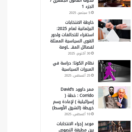
مدونة القانون الجعفري /
الجزء 1
5 سبتمبر، 2025
خارطة الانتخابات
البرلمانية لعام 2025:
استقراء للتحالفات ولدور
القوى السياسية الممثلة
لفصائل المقـ ـاومة
30 أكتوبر، 2025
نظام الكوتا: دراسة في
المبررات السياسية
25 أغسطس، 2025
ممر داوود David’s
Corrido : خطة (
إسرائيلية ) لإعادة رسم
خريطة (الشرق الأوسط)
10 أغسطس، 2025
موعد إجراء الانتخابات
بين مطرقة النصوص