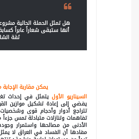
هل تمثل الحملة الحالية مشروعاً
أنها ستبقى شعاراً عابراً كسا
ثقة الشا
يمكن مقاربة الإجابة 
السيناريو الأول
يتمثل في إحداث تغي
يفضي إلى إعادة تشكيل موازين الق
تتراجع أدوار وأحجام قوى وشخصيات تم
تفاهمات وتنازلات متبادلة تمس جزءاً م
الأدنى من مصالحها واستمرار وجوده
مفادها أن الفساد في العراق لا يمثل 