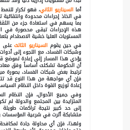
تبدأ من مستويات إدارية دنيا وقد تنت
أ
ما
السيناريو الثاني
، فهو تكرار للنمط 
في اتخاذ إجراءات محدودة وانتقائية تثي
بما يسهم في استعادة جزء من الثقة ا
هذه الإجراءات تبقى محصورة في الح
المستويات العليا خشية الاصطدام بتعق
في حين يقوم
السيناريو الثالث
على فر
وشبكات الفساد، مع اللجوء إلى أدوات ا
يؤدي هذا المسار إلى إعادة تموضع قس
أن الحكومة تشكلت أساساً وفق معادل
ترتبط بعض شبكات الفساد، بصورة مباش
فإن أي مواجهة من هذا النوع قد تتج
إعادة توزيع القوة داخل النظام السيا
وفي جميع الأحوال، فإن النظام الس
المتزايدة بين المجتمع والدولة لم ت
إلى حد كبير نتيجة تراكمات طويلة
متشابكة أثرت في شرعية المؤسسات وم
ولهذا، فإن أي محاولة جادة لمكافحة 