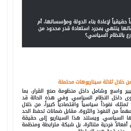
 حقيقياً لإعادة بناء الدولة ومؤسساتها، أم
بقاتها ينتهي بمجرد استعادة قدر محدود من
رع بالنظام السياسي؟
من خلال ثلاثة سيناريوهات محتملة
ير واسع وشامل داخل منظومة صنع القرار، بما
وى داخل النظام السياسي. وفي هذه الحالة قد
تلك نفوذاً سياسياً واقتصادياً كبيراً، من خلال
هماً من النفوذ والثروة، مقابل ضمانات تحفظ الحد
ا السياسي. ويستند هذا السيناريو إلى حقيقة
أفعالاً فردية متناثرة، بل شبكة مترابطة ومنظمة