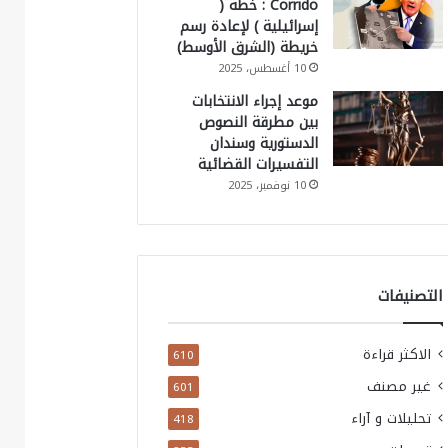
Corrido : خطة (
إسرائيلية ) لإعادة رسم
خريطة (الشرق الأوسط)
10 أغسطس، 2025
موعد إجراء الانتخابات
بين مطرقة النصوص
الدستورية وسندان
التفسيرات القضائية
10 نوفمبر، 2025
التصنيفات
الاكثر قراءة
610
غير مصنف
601
تحليلات و آراء
418