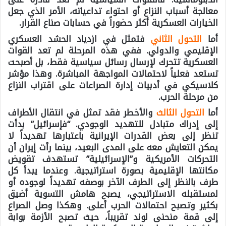
معالجة أسباب النزاع أو احتواء تداعياته، الأمر الذي جعل
الخيارات العسكرية أكثر حضوراً في حسابات صناع القرار.
أما
التحول
الثاني
فتمثل في ازدياد الحشد العسكري
الإقليمي والدولي. ففي هذه المرحلة لم تعد القوات
العسكرية تتحرك لإرسال رسائل سياسية فقط، بل أصبحت
تستعد فعلياً لاحتمالات المواجهة المباشرة. وهذا مؤشر
كلاسيكي في أدبيات إدارة الصراعات على اقتراب النزاع
من مرحلة الحرب.
أما
التحول
الثالث
والأخطر فقد تمثل في انتقال الأطراف
إلى إدراك متبادل للتهديد الوجودي. “فإسرائيل” بدأت
تنظر إلى بعض القدرات الإيرانية باعتبارها تهديداً لا
يمكن التعايش معه على المدى البعيد، بينما رأت إيران أن
التحركات الأمريكية و”الإسرائيلية” تستهدف تقويض
مكانتها الإقليمية بصورة استراتيجية. وعندما يبدأ كل
طرف بالنظر إلى الطرف الآخر بوصفه تهديداً لوجوده أو
لمستقبله الاستراتيجي، يصبح هامش التسوية أضيق
بكثير وتصبح احتمالات الحرب أعلى. وهكذا وصل الصراع
إلى قمة منحنى لوند تقريباً، حيث تصبح الأزمة بوابة