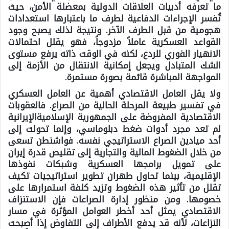
ما تعرفه أدبيات العلاقات الدولية بمعضلة الأمن، حيث
تُفسر الإجراءات الدفاعية لطرف ما باعتبارها استعدادات
هجومية من قبل الطرف الآخر. ونتيجة لذلك يصبح وجود
القواعد العسكرية عاملاً مزدوجاً، فهو يقلل احتمالات
الانهيار الفوري للردع، لكنه في الوقت ذاته يرفع مستوى
الشك المتبادل ويجعل إمكانية الانتقال من الأزمة إلى
المواجهة المباشرة قائمة بصورة مستمرة.
ولا يقل العامل الاقتصادي أهمية عن العامل العسكري
في تفسير طبيعة المرحلة الحالية من الصراع. فالعقوبات
الاقتصادية المفروضة على الجمهورية الإسلاميةالإيرانية
لم تعد مجرد أدوات ضغط دبلوماسي، وإنما تحولت إلى
أحد ميادين الصراع الاستراتيجي نفسه. فواشنطن تسعى
من خلال الضغوط المالية والتجارية إلى تقليص قدرة إيران
على تمويل برامجها العسكرية وشبكات نفوذها
الإقليمية، بينما تحاول طهران تطوير استراتيجيات تكيف
تقلل من تأثير هذه الضغوط وتزيد كلفة استمرارها على
خصومها. ومن منظور إدارة الصراعات فإن الاستنزاف
الاقتصادي يمثل أحد أخطر العوامل المؤثرة في مسار
النزاعات، لأنه قد يدفع الأطراف إلى التفاوض إذا أصبحت