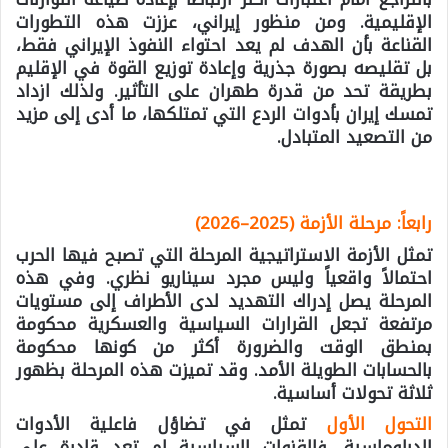
الإقليمية. ومن منظور إيراني، عززت هذه التطورات
القناعة بأن الهدف لم يعد احتواء النفوذ الإيراني فقط،
بل تقليصه بصورة جذرية وإعادة توزيع القوة في الإقليم
بطريقة تحد من قدرة طهران على التأثير. ولذلك ازداد
تمسك إيران بأدوات الردع التي تمتلكها، ما أدى إلى مزيد
من التصعيد المتبادل.
رابعاً: مرحلة الأزمة (2025–2026)
تمثل الأزمة الاستراتيجية المرحلة التي تصبح فيها الحرب
احتمالاً واقعياً وليس مجرد سيناريو نظري. وفي هذه
المرحلة يصل إدراك التهديد لدى الأطراف إلى مستويات
مرتفعة تجعل القرارات السياسية والعسكرية محكومة
بمنطق الوقت والضرورة أكثر من كونها محكومة
بالحسابات الطويلة الأمد. وقد تميزت هذه المرحلة بظهور
ثلاثة تحولات أساسية.
التحول
الأول
تمثل في تضاؤل فاعلية الأدوات
الدبلوماسية. فالقنوات السياسية لم تعد قادرة على