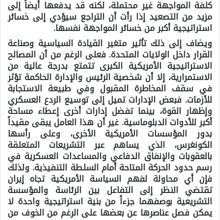
كلفة المواجهة غير محتملة، لكنه قد يدفعها أيضاً إلى
مزيد من التصعيد إذا رأت أن التراجع سيؤدي إلى خسائر
استراتيجية أكبر من خسائر المواجهة نفسها.
ويضاف إلى ذلك تأثير متغير القيادة السياسية وصناعة
القرار داخل الولايات المتحدة. فعلى الرغم من أن المصالح
الاستراتيجية الأمريكية الكبرى تتمتع بدرجة عالية من
الاستمرارية، إلا أن شخصية الرئيس والإدارة الحاكمة تؤثر
في سقف المخاطرة المقبول وفي طبيعة الاستجابة
للأزمات. فبعض الإدارات تميل إلى توسيع الردع العسكري
وإظهار القوة، بينما تفضل إدارات أخرى إعطاء مساحة
أكبر للأدوات الدبلوماسية. غير أن هذا العامل يبقى مقيداً
بدور المؤسسات الأمريكية الأخرى، وعلى رأسها
الكونغرس، الذي يساهم عبر التشريعات المتعلقة
بالعقوبات والإنفاق الدفاعي والمساعدات العسكرية في
رسم حدود الحركة المتاحة أمام السلطة التنفيذية. ولذلك
فإن أي محاولة لفهم السياسة الأمريكية تجاه إيران
تقتضي النظر إلى التفاعل بين الرئاسة والمؤسسة
التشريعية بوصفهما جزءاً من بنية استراتيجية واحدة لا
يمكن فصل عناصرها عن بعضها على الرغم من الخوف من