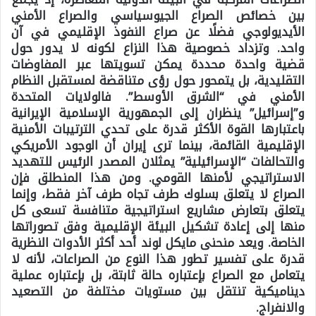
بين خصائص الصراع الجيوسياسي والصراع الأمني
الأيديولوجي فضلًا عن صراع النفوذ الإقليمي في آن
واحد. وتزداد خصوصية هذا النزاع لكونه لا يدور حول
قضية واحدة محددة يمكن تسويتها عبر المفاوضات
التقليدية، بل يتمحور حول رؤى متناقضة لمستقبل النظام
الأمني في “الشرق الأوسط”. فالولايات المتحدة
و”إسرائيل” ينظران إلى الجمهورية الإسلامية الإيرانية
باعتبارها القوة الأكثر قدرة على تحدي الترتيبات الأمنية
الإقليمية القائمة، بينما ترى إيران أن الوجود الأمريكي
والتحالفات “الإسرائيلية” يمثلان المصدر الرئيس للتهديد
الاستراتيجي لأمنها القومي. ومن هذا المنطلق فإن
الصراع لا يتعلق بسلوك طرف تجاه طرف آخر فقط، وإنما
يتعلق بتعارض مشاريع استراتيجية متنافسة تسعى كل
منها إلى إعادة تشكيل البيئة الإقليمية وفق تصوراتها
الخاصة. ويعد منحنى مايكل لوند أحد أكثر الأدوات النظرية
قدرة على تفسير تطور هذا النوع من الصراعات، لأنه لا
يتعامل مع الصراع بإعتباره حالة ثابتة، بل بإعتباره عملية
ديناميكية تنتقل بين مستويات مختلفة من التصعيد
والانفراج.