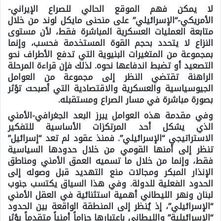
لا يمكن فهم الموقع الحالي للصراع الإيراني-
الأمريكي-“الإسرائيلي” على منحنى مايكل لوند من خلال
متابعة العمليات العسكرية المباشرة فقط، لأن مستوى
النزاع لا يتحدد بحجم القوة المستخدمة فحسب، وإنما
بمجموعة من المتغيرات البنيوية التي تدفع الأطراف نحو
التصعيد أو تضبط اندفاعها نحوه. لذلك فإن قراءة المرحلة
الراهنة تقتضي النظر إلى مجموعة من العوامل
الجيوسياسية والعسكرية والاقتصادية التي أصبحت تؤثر
بصورة مباشرة في مسار الصراع ومستقبله.
وفي مقدمة هذه العوامل يبرز البعد الجغرافي-الأمني
الذي يشكل أحد المرتكزات الأساسية للتفكير
الاستراتيجي “الإسرائيلي”. فمنذ عقود لم تعد “إسرائيل”
تنظر إلى أمنها القومي من خلال حدودها السياسية
فقط، وإنما من خلال ما تسميه العمق الأمني ومناطق
الإنذار المبكر ومجالات منع التهديد قبل وصوله إلى
الحدود الفعلية للدولة. وفي هذا السياق يكتسب جنوب
لبنان ونهر الليطاني أهمية استثنائية في العقل الأمني
“الإسرائيلي”، إذ يُنظر إلى المنطقة الواقعة بين الحدود
“الإسرائيلية” والليطاني باعتبارها حزاماً أمنياً متقدماً يؤثر