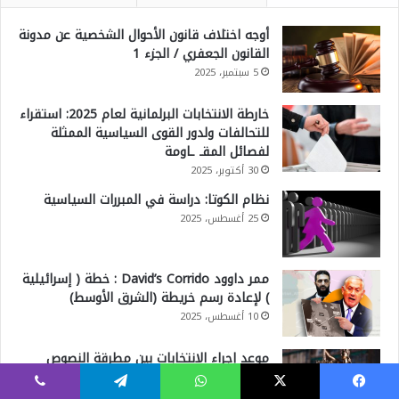
أوجه اختلاف قانون الأحوال الشخصية عن مدونة
القانون الجعفري / الجزء 1
5 سبتمبر، 2025
خارطة الانتخابات البرلمانية لعام 2025: استقراء
للتحالفات ولدور القوى السياسية الممثلة
لفصائل المقـ ـاومة
30 أكتوبر، 2025
نظام الكوتا: دراسة في المبررات السياسية
25 أغسطس، 2025
ممر داوود David’s Corrido : خطة ( إسرائيلية
) لإعادة رسم خريطة (الشرق الأوسط)
10 أغسطس، 2025
موعد إجراء الانتخابات بين مطرقة النصوص
الدستورية وسندان التفسيرات القضائية
10 نوفمبر، 2025
فيسبوك
‫X
واتساب
تيلقرام
ڤايبر