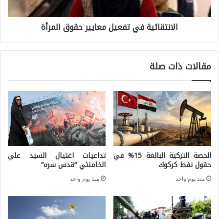
ق
د
الانتقائية في تفعيل معايير حقوق المرأة
ا
ر
ئ
س
ي
م
مقالات ذات صلة
ة
م
ف
ع
ي
ا
ت
د
ف
ل
ع
ة
الحصة التركية البالغة 15% في
تداعيات اغتيال السيد علي
ي
ا
حقول نفط كركوك
الخامنئي “قدس سره”
ل
ل
منذ يوم واحد
منذ يوم واحد
م
ط
ع
ا
ا
ق