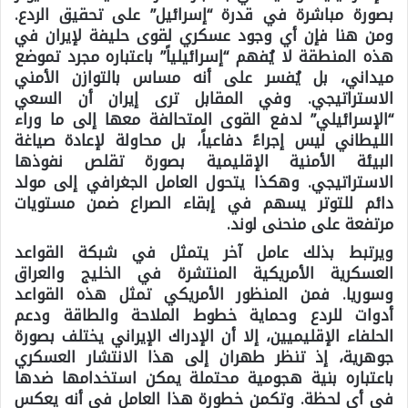
بصورة مباشرة في قدرة “إسرائيل” على تحقيق الردع.
ومن هنا فإن أي وجود عسكري لقوى حليفة لإيران في
هذه المنطقة لا يُفهم “إسرائيلياً” باعتباره مجرد تموضع
ميداني، بل يُفسر على أنه مساس بالتوازن الأمني
الاستراتيجي. وفي المقابل ترى إيران أن السعي
“الإسرائيلي” لدفع القوى المتحالفة معها إلى ما وراء
الليطاني ليس إجراءً دفاعياً، بل محاولة لإعادة صياغة
البيئة الأمنية الإقليمية بصورة تقلص نفوذها
الاستراتيجي. وهكذا يتحول العامل الجغرافي إلى مولد
دائم للتوتر يسهم في إبقاء الصراع ضمن مستويات
مرتفعة على منحنى لوند.
ويرتبط بذلك
عامل آخر
يتمثل في شبكة القواعد
العسكرية الأمريكية المنتشرة في الخليج والعراق
وسوريا. فمن المنظور الأمريكي تمثل هذه القواعد
أدوات للردع وحماية خطوط الملاحة والطاقة ودعم
الحلفاء الإقليميين، إلا أن الإدراك الإيراني يختلف بصورة
جوهرية، إذ تنظر طهران إلى هذا الانتشار العسكري
باعتباره بنية هجومية محتملة يمكن استخدامها ضدها
في أي لحظة. وتكمن خطورة هذا العامل في أنه يعكس