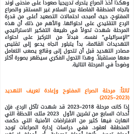
وهكذا أخذ الصراع يتحرك تدريجياً صعوداً على منحنى لوند
باتجاه المنطقة الفاصلة بين السلام غير المستقر والصراع
المفتوح، حيث أصبحت احتمالات التصعيد أعلى من قدرة
الردع التقليدي على احتوائها. والأهم من ذلك أن هذه
المرحلة شهدت تحولاً في طبيعة التفكير الاستراتيجي
“الإسرائيلي” نفسه. فبدلاً من التركيز على احتواء
التهديدات القائمة، بدأ يتبلور اتجاه يدعو إلى تقليص
مصادر التهديد قبل أن تتحول إلى وقائع يصعب التعامل
معها مستقبلاً. وهذا التحول الفكري سيظهر بصورة أكثر
وضوحاً في المرحلة التالية.
ثالثاً: مرحلة الصراع المفتوح وإعادة تعريف التهديد
(2023–2025)
إذا كانت مرحلة 2018–2023 قد شهدت تآكل الردع، فإن
أحداث السابع من تشرين الأول 2023 مثلت اللحظة التي
انهارت فيها كثير من الافتراضات الأمنية التي حكمت
المنطقة لعقود. ففي دراسات إدارة الصراعات توجد