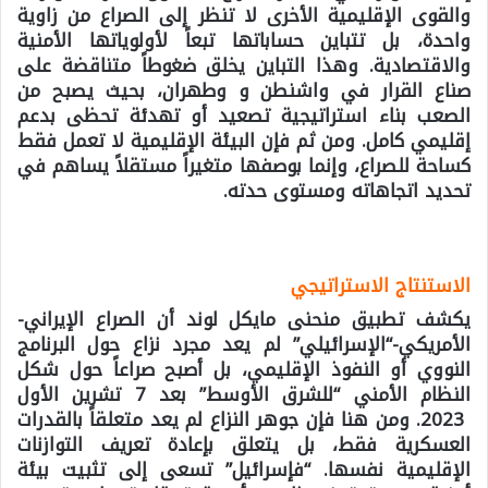
والقوى الإقليمية الأخرى لا تنظر إلى الصراع من زاوية
واحدة، بل تتباين حساباتها تبعاً لأولوياتها الأمنية
والاقتصادية. وهذا التباين يخلق ضغوطاً متناقضة على
صناع القرار في واشنطن و وطهران، بحيث يصبح من
الصعب بناء استراتيجية تصعيد أو تهدئة تحظى بدعم
إقليمي كامل. ومن ثم فإن البيئة الإقليمية لا تعمل فقط
كساحة للصراع، وإنما بوصفها متغيراً مستقلاً يساهم في
تحديد اتجاهاته ومستوى حدته.
الاستنتاج الاستراتيجي
يكشف تطبيق منحنى مايكل لوند أن الصراع الإيراني-
الأمريكي-“الإسرائيلي” لم يعد مجرد نزاع حول البرنامج
النووي أو النفوذ الإقليمي، بل أصبح صراعاً حول شكل
النظام الأمني “للشرق الأوسط” بعد 7 تشرين الأول
2023. ومن هنا فإن جوهر النزاع لم يعد متعلقاً بالقدرات
العسكرية فقط، بل يتعلق بإعادة تعريف التوازنات
الإقليمية نفسها. “فإسرائيل” تسعى إلى تثبيت بيئة