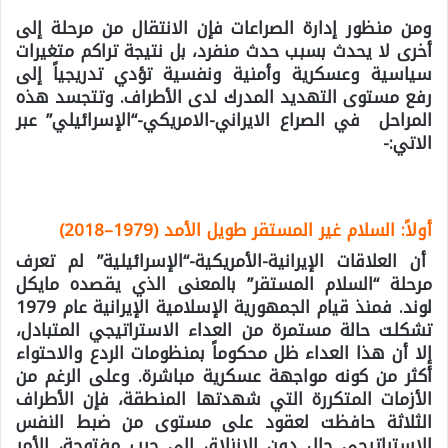
ومن منظور إدارة الصراعات فإن الانتقال من مرحلة إلى
أخرى لا يحدث بسبب حدث منفرد، بل نتيجة تراكم متغيرات
سياسية وعسكرية وأمنية ونفسية تؤدي تدريجياً إلى
رفع مستوى التهديد المدرك لدى الأطراف.
وتتجسد هذه
المراحل في الصراع الايراني-الامريكي-“الإسرائيلي” عبر
الاتي:-
أولاً: السلام غير المستقر طويل الأمد (1979–2018)
أن العلاقات الإيرانية-الأمريكية-“الإسرائيلية” لم تعرف
مرحلة “السلام المستقر” بالمعنى الذي يقصده مايكل
لوند. فمنذ قيام الجمهورية الإسلامية الإيرانية عام 1979
تشكلت حالة مستمرة من العداء الاستراتيجي المتبادل،
إلا أن هذا العداء ظل محكوماً بمنظومات الردع والاحتواء
أكثر من كونه مواجهة عسكرية مباشرة. وعلى الرغم من
الأزمات المتكررة التي شهدتها المنطقة، فإن الأطراف
الثلاثة حافظت لعقود على مستوى من ضبط النفس
الاستراتيجي حال دون الانزلاق إلى حرب مفتوحة، الأمر