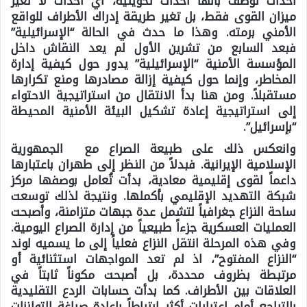
أحداث توصف بأنها أحداث تحويلية، أي أحداث لا تغير
ميزان القوى فقط، بل تغير طريقة إدراك الأطراف للواقع
الأمني برمته. وهذا ما حدث في الحالة “الإسرائيلية”
فبعد السابع من تشرين الأول لم يعد النقاش داخل
المؤسسة الأمنية “الإسرائيلية” يدور حول كيفية إدارة
المخاطر، وإنما حول كيفية إزالة مصادرها ومنع تكرارها
مستقبلاً. ومن هنا بدأ الانتقال من استراتيجية الاحتواء
إلى استراتيجية إعادة تشكيل البيئة الأمنية المحيطة
“بإسرائيل”.
وانعكس ذلك على طبيعة الصراع مع الجمهورية
الإسلامية الإيرانية. فبدلاً من النظر إلى طهران باعتبارها
داعماً لقوى إقليمية معادية، بدأت تُعامل بوصفها مركز
شبكة التهديد الإقليمي بأكملها. ونتيجة لذلك توسعت
ساحة النزاع جغرافياً لتشمل عدة جبهات متزامنة، وأصبحت
العمليات العسكرية جزءاً طبيعياً من إدارة الصراع اليومية.
وفي هذه المرحلة انتقل النزاع فعلياً إلى ما يسميه لوند
“النزاع المفتوح”، اذ لم تعد المواجهات استثنائية أو
مرتبطة بظروف محددة، بل أصبحت مكوناً ثابتاً في
العلاقات بين الأطراف. كما بدأت حسابات الردع التقليدية
بالتراجع أمام اعتبارات أكثر ارتباطاً بإعادة صياغة التوازنات