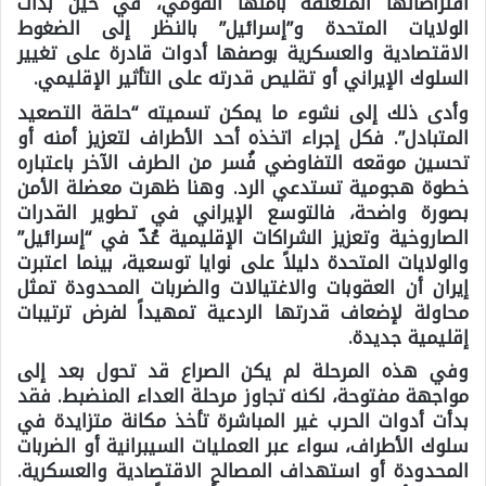
افتراضاتها المتعلقة بأمنها القومي، في حين بدأت
الولايات المتحدة و”إسرائيل” بالنظر إلى الضغوط
الاقتصادية والعسكرية بوصفها أدوات قادرة على تغيير
السلوك الإيراني أو تقليص قدرته على التأثير الإقليمي.
وأدى ذلك إلى نشوء ما يمكن تسميته “حلقة التصعيد
المتبادل”. فكل إجراء اتخذه أحد الأطراف لتعزيز أمنه أو
تحسين موقعه التفاوضي فُسر من الطرف الآخر باعتباره
خطوة هجومية تستدعي الرد. وهنا ظهرت معضلة الأمن
بصورة واضحة، فالتوسع الإيراني في تطوير القدرات
الصاروخية وتعزيز الشراكات الإقليمية عُدّ في “إسرائيل”
والولايات المتحدة دليلاً على نوايا توسعية، بينما اعتبرت
إيران أن العقوبات والاغتيالات والضربات المحدودة تمثل
محاولة لإضعاف قدرتها الردعية تمهيداً لفرض ترتيبات
إقليمية جديدة.
وفي هذه المرحلة لم يكن الصراع قد تحول بعد إلى
مواجهة مفتوحة، لكنه تجاوز مرحلة العداء المنضبط. فقد
بدأت أدوات الحرب غير المباشرة تأخذ مكانة متزايدة في
سلوك الأطراف، سواء عبر العمليات السيبرانية أو الضربات
المحدودة أو استهداف المصالح الاقتصادية والعسكرية.