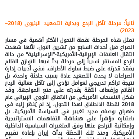
ثانياً: مرحلة تآكل الردع وبداية التصعيد البنيوي (2018–
2023)
تمثل هذه المرحلة نقطة التحول الأكثر أهمية في مسار
الصراع قبل أحداث السابع من تشرين الاول، لأنها شهدت
انتقال العلاقات الإيرانية-الأمريكية-“الإسرائيلية” من حالة
الردع المستقر نسبياً إلى مرحلة بدأ فيها التوازن القائم
يفقد قدرته على ضبط سلوك الأطراف. ففي أدبيات إدارة
الصراعات لا يحدث التصعيد عادة بسبب حادثة واحدة، بل
نتيجة تراكم تدريجي لعوامل تؤدي إلى تآكل فعالية الردع
القائم وإضعاف الثقة بقدرته على منع المواجهة. وقد
شكل الانسحاب الأمريكي من الاتفاق النووي الإيراني عام
2018 نقطة الانطلاق لهذا التحول، إذ لم يُنظر إليه في
طهران بوصفه مجرد تغيير في السياسة الأمريكية، بل
باعتباره مؤشراً على هشاشة التفاهمات الاستراتيجية
وإمكانية التراجع عنها وفق المتغيرات السياسية الداخلية
الأمريكية. ومنذ تلك اللحظة بدأت إيران بإعادة تقييم