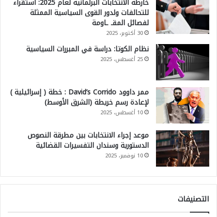
خارطة الانتخابات البرلمانية لعام 2025: استقراء
للتحالفات ولدور القوى السياسية الممثلة
لفصائل المقـ ـاومة
30 أكتوبر، 2025
نظام الكوتا: دراسة في المبررات السياسية
25 أغسطس، 2025
ممر داوود David’s Corrido : خطة ( إسرائيلية )
لإعادة رسم خريطة (الشرق الأوسط)
10 أغسطس، 2025
موعد إجراء الانتخابات بين مطرقة النصوص
الدستورية وسندان التفسيرات القضائية
10 نوفمبر، 2025
التصنيفات