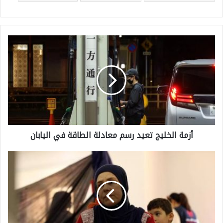
أ
ز
م
ة
ا
ل
أزمة الخليج تعيد رسم معادلة الطاقة في اليابان
خ
ل
ا
ي
ل
ج
ا
ت
ن
ع
ت
ي