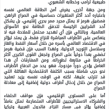
طبيعية ترامب وخطابه الشعبوي.
ومن جهة أخرى، يفرض أمن الطاقة العالمي نفسه
باعتباره أحد أكثر المتغيرات حساسية في الصراع الراهن.
فمضيق هرمز لا يمثل مجرد ممر بحري إقليمي، بل يشكل
أحد الشرايين الرئيسة لتدفق الطاقة نحو الأسواق
العالمية. وبالتالي فإن أي تهديد محتمل للملاحة فيه لا
ينعكس على الأطراف المباشرة للنزاع فقط، بل يمتد ليؤثر
في الاقتصاد العالمي بأسره من خلال أسعار النفط والغاز
وسلاسل التوريد الدولية. ولهذا السبب فإن قضية هرمز
تضفي بعداً دولياً على الصراع وتجعل القوى الكبرى أكثر
انخراطاً في متابعة تطوراته. ومن المفارقات أن هذا
العامل يؤدي دوراً مزدوجاً، فهو يحد من اندفاع الأطراف
نحو حرب شاملة بسبب الكلفة الاقتصادية الهائلة التي
قد تترتب عليها، لكنه في الوقت نفسه يزيد تعقيد
الصراع من خلال إدخال أطراف دولية إضافية إلى معادلة
الصراع.
أما على المستوى الإقليمي، فإن مواقف الحلفاء
والشركاء الاستراتيجيين للأطراف المتصارعة تمثل عاملاً
إضافياً يؤثر في مسار النزاع. فالدول العربية وتركيا