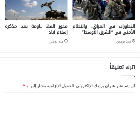
ي
ة
ي
ف
التطورات في العراق.. والنظام
محور المقـ ـاومة بعد مذكرة
ر
ي
الأمني في “الشرق الأوسط”
إسلام آباد
ح
ا
منذ يومين
منذ يومين
ق
ل
و
ي
ق
اترك تعليقاً
ا
ا
ب
ل
ا
لن يتم نشر عنوان بريدك الإلكتروني.
الحقول الإلزامية مشار إليها بـ
*
م
ن
ا
ر
ل
أ
ت
ة
ع
ل