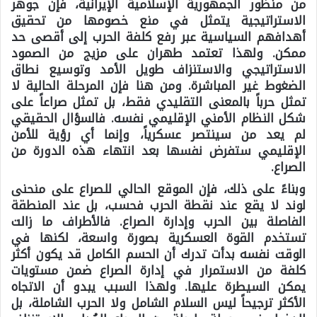
من منظور
الجمهورية الإسلامية الإيرانية
، فإن جوهر
الاستراتيجية يتمثل في منع خصومها من تحقيق
أهدافهم السياسية عبر رفع كلفة الحرب إلى أقصى حد
ممكن. ولهذا تعتمد طهران على مزيج من الصمود
الاستراتيجي والاستنزاف طويل الأمد وتوسيع نطاق
الضغوط غير المباشرة. ومن هنا فإن المرحلة الحالية لا
تمثل حرباً بالمعنى التقليدي فقط، بل تمثل صراعاً على
شكل النظام الأمني الإقليمي نفسه. فالسؤال الحقيقي
لم يعد من سينتصر عسكرياً، وإنما أي رؤية للأمن
الإقليمي ستفرض نفسها بعد انتهاء هذه الدورة من
الصراع.
وبناءً على ذلك، فإن الموقع الحالي للصراع على منحنى
لوند لا يقع عند نقطة الحرب فحسب، بل عند المنطقة
الفاصلة بين الحرب وإدارة الصراع. فالأطراف ما زالت
تستخدم القوة العسكرية بصورة واسعة، لكنها في
الوقت نفسه بدأت تدرك أن الحسم الكامل قد يكون أكثر
كلفة من الاستمرار في إدارة الصراع ضمن مستويات
يمكن السيطرة عليها. ولهذا السبب يبدو أن الاتجاه
الأكثر ترجيحاً ليس السلام الشامل ولا الحرب الشاملة، بل