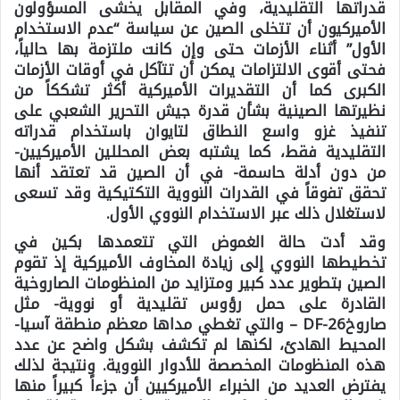
قدراتها التقليدية، وفي المقابل يخشى المسؤولون
الأميركيون أن تتخلى الصين عن سياسة “عدم الاستخدام
الأول” أثناء الأزمات حتى وإن كانت ملتزمة بها حالياً،
فحتى أقوى الالتزامات يمكن أن تتآكل في أوقات الأزمات
الكبرى كما أن التقديرات الأميركية أكثر تشككاً من
نظيرتها الصينية بشأن قدرة جيش التحرير الشعبي على
تنفيذ غزو واسع النطاق لتايوان باستخدام قدراته
التقليدية فقط، كما يشتبه بعض المحللين الأميركيين-
من دون أدلة حاسمة- في أن الصين قد تعتقد أنها
تحقق تفوقاً في القدرات النووية التكتيكية وقد تسعى
لاستغلال ذلك عبر الاستخدام النووي الأول.
وقد أدت حالة الغموض التي تتعمدها بكين في
تخطيطها النووي إلى زيادة المخاوف الأميركية إذ تقوم
الصين بتطوير عدد كبير ومتزايد من المنظومات الصاروخية
القادرة على حمل رؤوس تقليدية أو نووية- مثل
صاروخDF-26 – والتي تغطي مداها معظم منطقة آسيا-
المحيط الهادئ، لكنها لم تكشف بشكل واضح عن عدد
هذه المنظومات المخصصة للأدوار النووية. ونتيجة لذلك
يفترض العديد من الخبراء الأميركيين أن جزءاً كبيراً منها