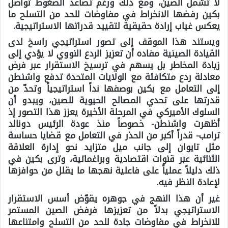
لا تشمل الصين، ومع ذلك ورغم تصاعد الضغوط تواصل
بكين رفضها الانخراط في مفاوضات للحد من التسلح ما
يعكس غياب إرادة حقيقية لتقييد قدراتها الاستراتيجية.
ويستند هذا الموقف إلى تصور استراتيجي راسخ لدى
القيادة الصينية مفاده أن تعزيز الردع النووي لا يؤدي إلى
زيادة المخاطر بل يسهم في ترسيخ الاستقرار عبر فرض
معادلة ردع متكافئة مع الولايات المتحدة تدفع واشنطن
إلى التعامل مع بكين بوصفها نداً استراتيجياً وتحدّ من
قدرتها على تحدي المصالح الحيوية للصين، ويبدو أن
السلوك الأميركي في المرحلة الأخيرة يعزز هذا التصور إذ
أظهرت واشنطن- خصوصاً منذ عودة الرئيس دونالد
ترامب- قدراً أكبر من الحذر في التعامل مع قضايا حساسة
مثل تايوان إلى جانب ميل متزايد نحو إدارة العلاقة
الثنائية عبر قنوات اقتصادية وبراغماتية، وترى بكين في
ذلك دليلاً عملياً على فاعلية نهجها ما يقلل من حوافزها
لإعادة النظر فيه.
غير أن هذا النهج في جوهره يقوّض أسس الاستقرار
الاستراتيجي بدلاً من تعزيزها فرفض الصين المستمر
للانخراط في مفاوضات جادة للحد من التسلح وامتناعها