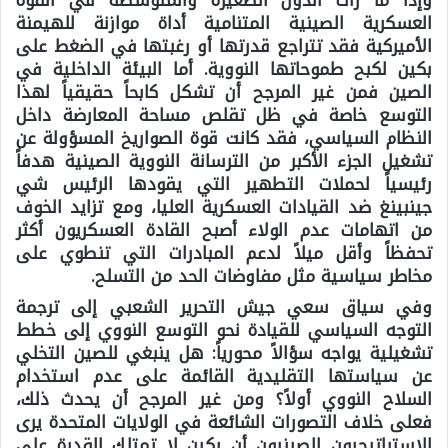
العسكرية الصينية المتنامية أداة موازنة للهيمنة
الأميركية فقد تتراجع قدرتها أو رغبتها في الضغط على
بكين لكبح طموحاتها النووية. أما البيئة الداخلية في
الصين فمن غير المرجح أن تشكل كابحاً حقيقياً لهذا
التوسع خاصة في ظل تقلص مساحة المعارضة داخل
النظام السياسي، فقد كانت قوة الصواريخ المسؤولة عن
تشغيل الجزء الأكبر من الترسانة النووية الصينية هدفاً
رئيسياً لحملات التطهير التي يقودها الرئيس شي
جينبينغ ضد القيادات العسكرية العليا، ومع تزايد الخوف
من اتهامات عدم الولاء أصبح القادة العسكريون أكثر
تحفظاً وأقل ميلاً لدعم المبادرات التي تنطوي على
مخاطر سياسية مثل مفاوضات الحد من التسلح.
وفي سياق سعي جيش التحرير الشعبي إلى ترجمة
التوجه السياسي للقيادة نحو التوسع النووي إلى خطط
تشغيلية يواجه سؤالاً محورياً:
هل ينبغي للصين التخلي
عن سياستها التقليدية القائمة على عدم استخدام
السلاح النووي أولاً؟
ومن غير المرجح أن يحدث ذلك،
فعلى خلاف التصورات الشائعة في الولايات المتحدة يرى
الاستراتيجيون الصينيون أن بكين لا تمتلك القدرة على