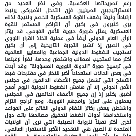
رغم تصريحاتها العكسية، وفي نظر العديد من
الاستراتيجيين الصينيين فإن التدخل الأميركي يرتبط
ارتباطاً وثيقاً بضعف القوة العسكرية للخصم ونتيجة لذلك
يرى كثيرون في بكين أن التراكم المستمر للقوة
العسكرية يمثل ضرورة حيوية للأمن القومي. قد يؤثر
الرأي العام الدولي أيضاً في عملية اتخاذ القرار النووي
في الصين إذ تشير التجربة التاريخية إلى أن بكين
تستجيب للضغوط الدولية الجماعية والمعايير العالمية
أكثر مما تستجيب لمطالب واشنطن وحدها، نظراً لرغبتها
في ترسيخ صورة “الدولة النووية المسؤولة” وقد أبدت
في بعض الحالات استعداداً أكبر للنظر في مقترحات ضبط
التسلح التي تشمل جميع الأعضاء الدائمين في مجلس
الأمن الدولي إلا أن هامش الضغوط الدولية اليوم أصبح
أضيق بكثير إذ إن جميع الأعضاء الدائمين في المجلس
يعملون على تعزيز برامجهم النووية، ومع تراجع التزام
واشنطن ببعض ركائز النظام الدولي القائم على القواعد
واستخدامها أدوات الضغط لتحقيق مصالحها باتت دول
أخرى أكثر تقبلاً للرواية الصينية التي ترى أن الولايات
المتحدة لا الصين هي التهديد الأكبر للاستقرار العالمي،
وإذا ما رأت الدول الصغيرة والمتوسطة في القوة