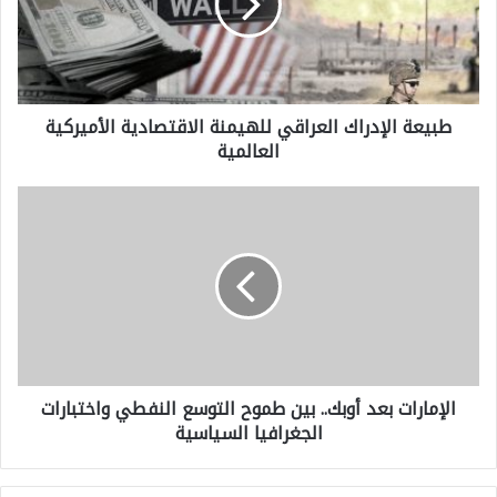
ع
ة
ا
طبيعة الإدراك العراقي للهيمنة الاقتصادية الأميركية
ل
العالمية
إ
د
ا
ر
ل
ا
إ
ك
م
ا
ا
ل
ر
ع
الإمارات بعد أوبك.. بين طموح التوسع النفطي واختبارات
ا
ر
الجغرافيا السياسية
ت
ا
ب
ق