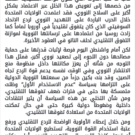
من خصمها إلى تعويض هذا الخلل عبر الاعتماد بشكل
أكبر على السلاح النووي، فقد اعتمدت الولايات المتحدة
خلال الحرب الباردة على التهديد النووي لردع الاتحاد
السوفيتي الذي كان يتفوق تقليدياً في أوروبا تماماً كما
زادت روسيا من اعتمادها على ترسانتها النووية لموازنة
التفوق التقليدي لحلف الناتو في العقود الأخيرة.
لكن أمام واشنطن اليوم فرصة لإثبات قدرتها على حماية
مصالحها دون اللجوء إلى تصعيد نووي أكبر، فمثل هذا
التوجه من شأنه أن يعزز مكانتها داخل منظومة منع
الانتشار النووي وفي الوقت نفسه يدعم قوة الردع تجاه
الصين، وقد بنت بكين جزءاً من سمعتها النووية الدولية
على التزامها بسياسة “عدم الاستخدام الأول” وظلت
متمسكة بها حتى في فترات ضعف تفوقها التقليدي،
ومن شأن التخلي عن هذه السياسة أن يثير انتقادات
داخلية وضغوطاً دولية كبيرة حتى في حال تمكنت
الولايات المتحدة من استعادة تفوقها التقليدي.
ومن خلال إعطاء الأولوية الواضحة للردع التقليدي ورفع
عتبة استخدام القوة النووية، تستطيع الولايات المتحدة