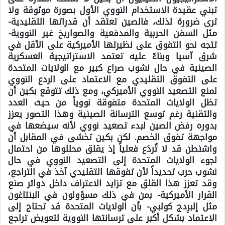
تبني عقيدة الاستخدام النووي الأول بصورة موثوقة ولا
ترى ضرورة لذلك، فالصين تعتقد أن قدراتها التقليدية-
مثل السفن الحربية والمدفعية والصواريخ غير النووية-
تتجه نحو التفوق على نظيرتها الأميركية على الأقل في
شرق آسيا وبناءً عليه تعتمد الاستراتيجية العسكرية
الصينية في حال نشوب صراع كبير مع الولايات المتحدة
على التفوق التقليدي مع الاعتماد على الردع النووي
لمنع التصعيد النووي الأميركي، ومع ذلك تتوقع بكين أن
تظل الولايات المتحدة متفوقة نووياً من حيث العدد
والتقنية رغم توسع الترسانة الصينية وهذا التصور يعزز
بدوره رفض الصين لبدء تصعيد نووي لأنه سيضعها في
مواجهة تفوق الخصم. لكن بكين تخشى في المقابل أن
واشنطن قد لا تُردَع فعلياً إذ يقلق محللوها من احتمال
لجوء الولايات المتحدة إلى التصعيد النووي في حال
نشوب حرب تحديداً لأن تفوقها التقليدي آخذ في التراجع،
وقد تعزز هذا القلق مع تزايد الاعتراف داخل دوائر صنع
القرار الأميركية- بمن في ذلك مسؤولون في البنتاغون
مثل إلبرِدج كولبي- بأن الولايات المتحدة قد تحتاج إلى
الاعتماد بشكل أكبر على ترسانتها النووية لتعويض تراجع