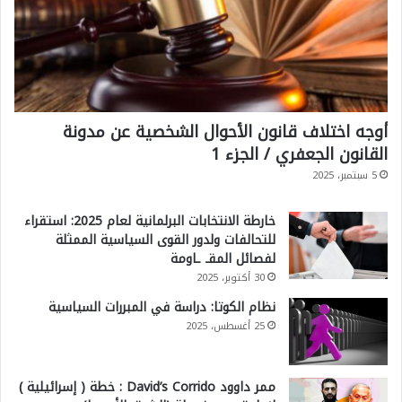
ا
ل
س
ي
ا
أوجه اختلاف قانون الأحوال الشخصية عن مدونة
س
القانون الجعفري / الجزء 1
ي
5 سبتمبر، 2025
ة
خارطة الانتخابات البرلمانية لعام 2025: استقراء
للتحالفات ولدور القوى السياسية الممثلة
لفصائل المقـ ـاومة
30 أكتوبر، 2025
نظام الكوتا: دراسة في المبررات السياسية
25 أغسطس، 2025
ممر داوود David’s Corrido : خطة ( إسرائيلية )