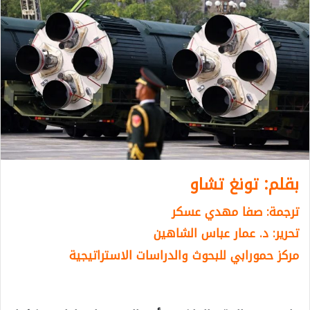
بقلم: تونغ تشاو
ترجمة: صفا مهدي عسكر
تحرير: د. عمار عباس الشاهين
مركز حمورابي للبحوث والدراسات الاستراتيجية