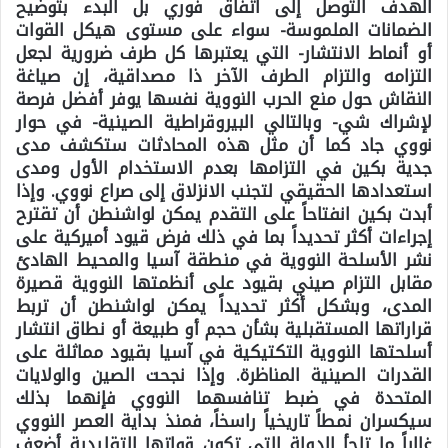
الهدف التوصل إلى اتفاق فوري بل البدء بتوضيح
الضمانات الملموسة- سواء على مستوى هيكل القوات
أو أنماط الانتشار- التي يعتبرها كل طرف ضرورية لجعل
التزامه والتزام الطرف الآخر ذا مصداقية، إن صياغة
النقاش حول منع الحرب النووية نفسها يوفر أفضل فرصة
لإشراك شي- وبالتالي البيروقراطية الصينية- في حوار
نووي جاد كما أن مثل هذه المحادثات ستكشف مدى
جدية بكين في التزامها بعدم الاستخدام الأول ومدى
استعدادها الحقيقي لتجنب الانزلاق إلى صراع نووي. وإذا
أبدت بكين انفتاحاً على التقدم يمكن لواشنطن أن تقترح
إجراءات أكثر تحديداً بما في ذلك فرض قيود أميركية على
نشر الأسلحة النووية في منطقة آسيا والمحيط الهادئ
مقابل التزام صيني بقيود على أنظمتها النووية قصيرة
المدى، وبشكل أكثر تحديداً يمكن لواشنطن أن تربط
قراراتها المستقبلية بشأن حجم أو طبيعة أو نطاق انتشار
أسلحتها النووية التكتيكية في آسيا بقيود مماثلة على
القدرات الصينية المناظرة. وإذا نجحت الصين والولايات
المتحدة في ضبط تنافسهما النووي فإنهما بذلك
سيكسران نمطاً تاريخياً راسخاً، فمنذ بداية العصر النووي
غالباً ما تلجأ الدولة التي تكون قواتها التقليدية أضعف