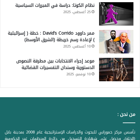
نظام الكوتا: دراسة في المبررات السياسية
25 أغسطس، 2025
ممر داوود David’s Corrido : خطة ( إسرائيلية
) لإعادة رسم خريطة (الشرق الأوسط)
10 أغسطس، 2025
موعد إجراء الانتخابات بين مطرقة النصوص
الدستورية وسندان التفسيرات القضائية
10 نوفمبر، 2025
من نحن :
تأسس مركز حمورابي للبحوث والدراسات الإستراتيجية عام 2008 بمدينة بابل
(الحلة)، وحصل على شهادة التسجيل من دائرة المنظمات غير الحكومية