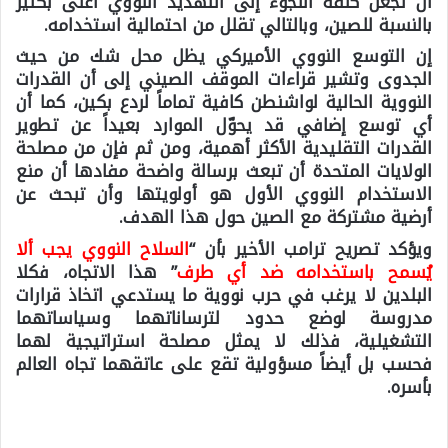
أن تجعل كلفة اللجوء إلى التهديد النووي أعلى بكثير
بالنسبة للصين، وبالتالي تقلل من احتمالية استخدامه.
إن التوسع النووي الأميركي يظل محل شك من حيث
الجدوى وتشير قراءات الموقف الصيني إلى أن القدرات
النووية الحالية لواشنطن كافية تماماً لردع بكين، كما أن
أي توسع إضافي قد يحوّل الموارد بعيداً عن تطوير
القدرات التقليدية الأكثر أهمية، ومن ثم فإن من مصلحة
الولايات المتحدة أن تبعث برسالة واضحة مفادها أن منع
الاستخدام النووي الأول هو أولويتها وأن تبحث عن
أرضية مشتركة مع الصين حول هذا الهدف.
ويؤكد تصريح ترامب الأخير بأن “
السلاح النووي يجب ألا
يُسمح باستخدامه ضد أي طرف
” هذا الاتجاه، فكلا
البلدين لا يرغب في حرب نووية ما يستدعي اتخاذ قرارات
مدروسة لوضع حدود لترساناتهما وسياساتهما
التشغيلية، فذلك لا يمثل مصلحة استراتيجية لهما
فحسب بل أيضاً مسؤولية تقع على عاتقهما تجاه العالم
بأسره.