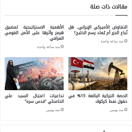
ع
مقالات ذات صلة
ي
د
ل
أ
ل
التفاوض الأميركي الإيراني.. هل
الأهمية الاستراتيجية لمضيق
و
تُباع الجزر أم يُعاد رسم الخليج؟
هرمز وأثرها على الأمن القومي
ه
ب
العراقي
ي
منذ ساعة واحدة
ك
منذ ساعة واحدة
م
.
ن
.
ة
ب
ا
ي
ل
ن
الحصة التركية البالغة 15% في
تداعيات اغتيال السيد علي
ا
ط
حقول نفط كركوك
الخامنئي “قدس سره”
ق
م
منذ يومين
منذ يومين
ت
و
ص
ح
ا