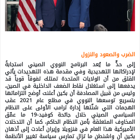
الضرب والصعود والنزول
إلى حدٍّ ما يُعد البرنامج النووي الصيني استجابةً
لإدراكاتها التهديدية وفي مقدمة هذه التهديدات يأتي
القلق من أن الولايات المتحدة تمتلك تفوقاً قوياً قد
يدفعها إلى استغلال نقاط الضعف الداخلية في الصين،
وليس من قبيل المصادفة أن بكين أعلنت أوضح التزاماتها
بتسريع توسعها النووي في مطلع عام 2021 عقب
الهجمات التي شنّتها إدارة ترامب الأولى على النظام
السياسي الصيني خلال جائحة كوفيد-19 ما عمّق
المخاوف المتعلقة بأمن النظام الحاكم، كما أن التدخلات
الأميركية هذا العام في فنزويلا وإيران أعادت إلى أذهان
بكين أن واشنطن ما تزال تمارس سياسة تغيير الأنظمة