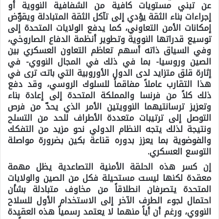
عن تبني مستويات كافية من الشفافية النووية أو
إجراءات بناء الثقة يؤدي إلى تآكل الثقة المتبادلة ويقوّض
إمكانات الأمن التعاوني، كما يدفع الولايات المتحدة إلى
توسيع قدراتها النووية وتطوير أنظمة الدفاع الصاروخي،
وفي السياق ذاته أسهم تعاظم التعاون العسكري بين
الصين وروسيا- بما في ذلك في المجال النووي- في
إثارة قلق متزايد لدى الدول الأوروبية التي باتت ترى في
هذا التقارب عاملاً مفاقماً للسلوك الروسي، وقد دفع
ذلك كلاً من فرنسا والمملكة المتحدة إلى إعادة بناء
وتعزيز ترسانتيهما النوويتين الأمر الذي يحدّ من فرص
التوصل إلى ترتيبات متعددة الأطراف للحد من التسلح
ونتيجة لذلك يتجه النظام الدولي نحو مزيد من التفكك
والفوضوية بما يعزز بدوره قناعة بكين بضرورة مواصلة
التوسع العسكري.
إن كسر هذه الحلقة الأمنية التصاعدية يظل مهمة
معقدة لكنها ليست مستحيلة فكل من الصين والولايات
المتحدة يتصرفان انطلاقاً من مخاوف متبادلة بشأن
احتمال لجوء الطرف الآخر إلى الاستخدام الأول للسلاح
النووي، ورغم أن أياً منهما لا يعتمد رسمياً هذه العقيدة