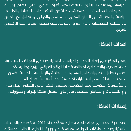
المرقمة ((1Z71874 بتاريخ 25/12/2012، كمركز علمي بحثي يهتم بدراسة
الموضوعات السياسية والمجتمعية، فضلاً عن التركيز على القضايا والظواهر
الراهنة والمحتملة في الشأن المحلي والإقليمي والدولي، ويتعامل مع باحثين
من مختلف التخصصات داخل العراق وخارجه، حيث تحتضن بغداد المقر الرئيسي
للمركز.
اهداف المركز:
يعمل المركز على إعداد البحوث والدراسات الاستراتيجية في المجالات السياسية،
والاقتصادية، والاجتماعية لمعالجة قضايا الواقع العراقي برؤية وطنية. كما
يختص بتحليل التطورات على المستويات الوطنية والإقليمية والدولية لضمان
استجابات فعالة. يقدم استشارات أكاديمية ودعماً معرفياً لصنّاع القرار،
والمؤسسات الحكومية وغير الحكومية. ويسعى لنشر الوعي الثقافي لبناء جيل
واعٍ بالتحديات والمخاطر المحيطة، قادر على التفاعل معها بإدراك ومسؤولية.
إصدارات المركز:
يصدر مركز حمورابي مجلة علمية فصلية محكّمة منذ 2011، متخصصة بالدراسات
الاستراتيجية والعلاقات الدولية، معتمدة من وزارة التعليم العالي ومسجّلة