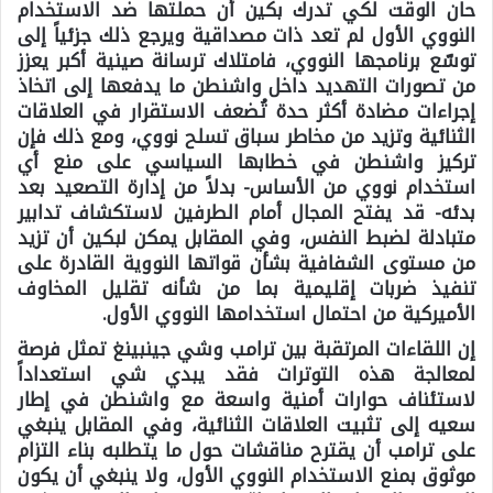
حان الوقت لكي تدرك بكين أن حملتها ضد الاستخدام
النووي الأول لم تعد ذات مصداقية ويرجع ذلك جزئياً إلى
توسّع برنامجها النووي، فامتلاك ترسانة صينية أكبر يعزز
من تصورات التهديد داخل واشنطن ما يدفعها إلى اتخاذ
إجراءات مضادة أكثر حدة تُضعف الاستقرار في العلاقات
الثنائية وتزيد من مخاطر سباق تسلح نووي، ومع ذلك فإن
تركيز واشنطن في خطابها السياسي على منع أي
استخدام نووي من الأساس- بدلاً من إدارة التصعيد بعد
بدئه- قد يفتح المجال أمام الطرفين لاستكشاف تدابير
متبادلة لضبط النفس، وفي المقابل يمكن لبكين أن تزيد
من مستوى الشفافية بشأن قواتها النووية القادرة على
تنفيذ ضربات إقليمية بما من شأنه تقليل المخاوف
الأميركية من احتمال استخدامها النووي الأول.
إن اللقاءات المرتقبة بين ترامب وشي جينبينغ تمثل فرصة
لمعالجة هذه التوترات فقد يبدي شي استعداداً
لاستئناف حوارات أمنية واسعة مع واشنطن في إطار
سعيه إلى تثبيت العلاقات الثنائية، وفي المقابل ينبغي
على ترامب أن يقترح مناقشات حول ما يتطلبه بناء التزام
موثوق بمنع الاستخدام النووي الأول، ولا ينبغي أن يكون