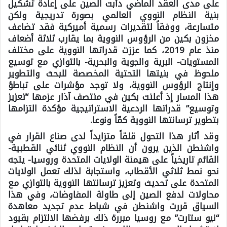
على مدى العقد الماضي دأبت الصين على إعادة تشكيل
بنية النظام النووي العالمي بصورة تدريجية ولكن
متسارعة، ووفقاً لتقديرات رسمية أميركية فقد تضاعف
مخزون بكين من الرؤوس النووية بما يقارب ثلاثة أضعاف
منذ عام 2019، كما عززت قدراتها النووية على مختلف
المستويات- البرية والجوية والبحرية- بالتوازي مع توسيع
ملحوظ في بنيتها التحتية المخصصة للبحث والتطوير
وإنتاج الرؤوس النووية، ولا توجد مؤشرات على تباطؤ
هذا المسار إذ أعلنت بكين في منتصف آذار عزمها “تعزيز
وتوسيع” قدراتها الردعية الاستراتيجية مؤكدة التزامها
بتطوير ترسانتها النووية كمّاً ونوعا.
وقد أثار هذا التحول قلقاً متزايداً لدى صناع القرار في
واشنطن الذين يرون أن النظام النووي ثنائي القطبية-
القائم تاريخياً على هيمنة الولايات المتحدة وروسيا- يتجه
نحو نمط ثلاثي الأقطاب، واستجابة لذلك تعمل الولايات
المتحدة على تحديث وتعزيز ترسانتها النووية بالتوازي مع
محاولات لدفع الصين إلى طاولة المفاوضات، وفي هذا
السياق قررت واشنطن في شباط عدم تجديد معاهدة
“نيو ستارت” مع روسيا مبررة ذلك برفضها الالتزام بقيود