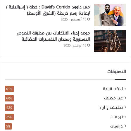
ممر داوود David’s Corrido : خطة ( إسرائيلية )
لإعادة رسم خريطة (الشرق الأوسط)
10 أغسطس، 2025
موعد إجراء الانتخابات بين مطرقة النصوص
الدستورية وسندان التفسيرات القضائية
10 نوفمبر، 2025
التصنيفات
الاكثر قراءة
615
غير مصنف
606
تحليلات و آراء
420
ترجمات
256
دراسات
58