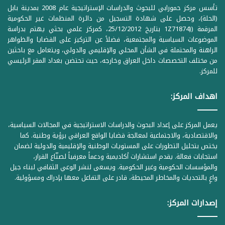
تأسس مركز حمورابي للبحوث والدراسات الإستراتيجية عام 2008 بمدينة بابل
(الحلة)، وحصل على شهادة التسجيل من دائرة المنظمات غير الحكومية
المرقمة ((1Z71874 بتاريخ 25/12/2012، كمركز علمي بحثي يهتم بدراسة
الموضوعات السياسية والمجتمعية، فضلاً عن التركيز على القضايا والظواهر
الراهنة والمحتملة في الشأن المحلي والإقليمي والدولي، ويتعامل مع باحثين
من مختلف التخصصات داخل العراق وخارجه، حيث تحتضن بغداد المقر الرئيسي
للمركز.
اهداف المركز:
يعمل المركز على إعداد البحوث والدراسات الاستراتيجية في المجالات السياسية،
والاقتصادية، والاجتماعية لمعالجة قضايا الواقع العراقي برؤية وطنية. كما
يختص بتحليل التطورات على المستويات الوطنية والإقليمية والدولية لضمان
استجابات فعالة. يقدم استشارات أكاديمية ودعماً معرفياً لصنّاع القرار،
والمؤسسات الحكومية وغير الحكومية. ويسعى لنشر الوعي الثقافي لبناء جيل
واعٍ بالتحديات والمخاطر المحيطة، قادر على التفاعل معها بإدراك ومسؤولية.
إصدارات المركز: