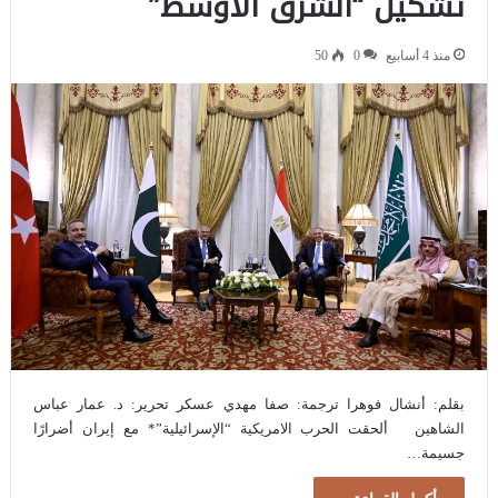
تشكيل “الشرق الأوسط”
منذ 4 أسابيع
0
50
بقلم: أنشال فوهرا ترجمة: صفا مهدي عسكر تحرير: د. عمار عباس
الشاهين ألحقت الحرب الامريكية “الإسرائيلية”* مع إيران أضرارًا
جسيمة…