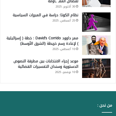
لفصائل المقـ ـاومة
30 أكتوبر، 2025
نظام الكوتا: دراسة في المبررات السياسية
25 أغسطس، 2025
ممر داوود David’s Corrido : خطة ( إسرائيلية
) لإعادة رسم خريطة (الشرق الأوسط)
10 أغسطس، 2025
موعد إجراء الانتخابات بين مطرقة النصوص
الدستورية وسندان التفسيرات القضائية
10 نوفمبر، 2025
من نحن :