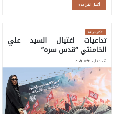
أكمل القراءة »
الاكثر قراءة
تداعيات اغتيال السيد علي
الخامنئي “قدس سره”
منذ 4 أيام
0
28