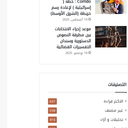
Corrido : خطة (
إسرائيلية ) لإعادة رسم
خريطة (الشرق الأوسط)
10 أغسطس، 2025
موعد إجراء الانتخابات
بين مطرقة النصوص
الدستورية وسندان
التفسيرات القضائية
10 نوفمبر، 2025
التصنيفات
الاكثر قراءة
607
غير مصنف
598
تحليلات و آراء
416