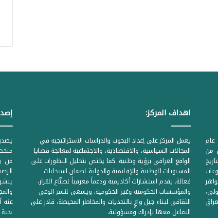
اهداف المركز:
إصدا
عام
يعمل المركز على إعداد البحوث والدراسات الاستراتيجية في
ل من
المجالات السياسية، والاقتصادية، والاجتماعية لمعالجة قضايا
متخصص
لحكومية المرقمة ((1Z71874 بتاريخ
الواقع العراقي برؤية وطنية. كما يختص بتحليل التطورات على
من وز
وعات
المستويات الوطنية والإقليمية والدولية لضمان استجابات
واهر
فعالة. يقدم استشارات أكاديمية ودعماً معرفياً لصنّاع القرار،
ينشر 
لي،
والمؤسسات الحكومية وغير الحكومية. ويسعى لنشر الوعي
والمج
راق
الثقافي لبناء جيل واعٍ بالتحديات والمخاطر المحيطة، قادر على
عنه أ
التفاعل معها بإدراك ومسؤولية.
نخبة 