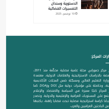
الدستورية وسندان
التفسيرات القضائية
10 نوفمبر، 2025
رات المركز:
يصدر مركز حمورابي مجلة علمية فصلية محكّمة منذ 2011،
ة بالدراسات الاستراتيجية والعلاقات الدولية، معتمدة
ارة التعليم العالي ومسجّلة ضمن المجلات الأكاديمية
الرصينة، وحاصلة على مؤشرات دولية مثل DOI وDOAJ. كما
المركز كتبًا مميزة في السياسة والاقتصاد والإعلام
تمع على المستويات العراقية والإقليمية والدولية. وتصدر
يضًا كراسة استراتيجية فصلية تبحث قضايا راهنة، يكتبها
من الباحثين العراقيين والعرب.