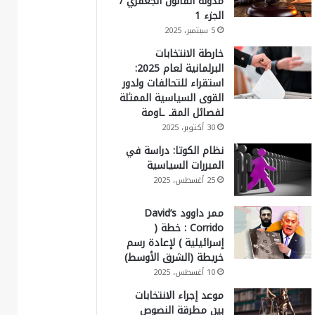
مدونة القانون الجعفري /
الجزء 1
5 سبتمبر، 2025
خارطة الانتخابات
البرلمانية لعام 2025:
استقراء للتحالفات ولدور
القوى السياسية الممثلة
لفصائل المقـ ـاومة
30 أكتوبر، 2025
نظام الكوتا: دراسة في
المبررات السياسية
25 أغسطس، 2025
ممر داوود David’s
Corrido : خطة (
إسرائيلية ) لإعادة رسم
خريطة (الشرق الأوسط)
10 أغسطس، 2025
موعد إجراء الانتخابات
بين مطرقة النصوص