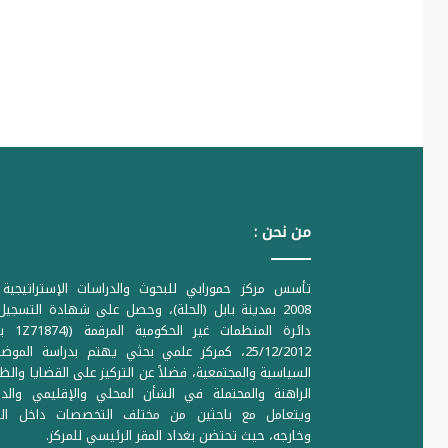
من نحن :
تأسس مركز حمورابي للبحوث والدراسات الإستراتيجية 
2008 بمدينة بابل (الحلة)، وحصل على شهادة التسجي
دائرة المنظمات غير ا
25/12/2012، كمركز علمي بحثي يهتم بدراسة الموض
السياسية والمجتمعية، فضلاً عن التركيز على القضايا والظ
الراهنة والمحتملة في الشأن المحلي والإقليمي والدو
ويتعامل مع باحثين من مختلف التخصصات داخل الع
وخارجه، حيث تحتضن بغداد المقر الرئيسي للمركز.