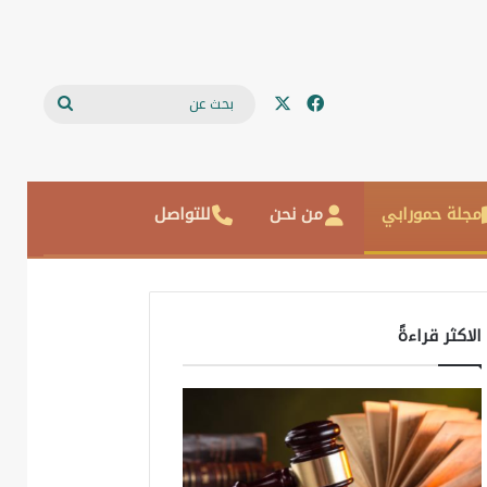
‫X
فيسبوك
بحث
عن
مجلة حمورابي
من نحن
للتواصل
الاكثر قراءةً