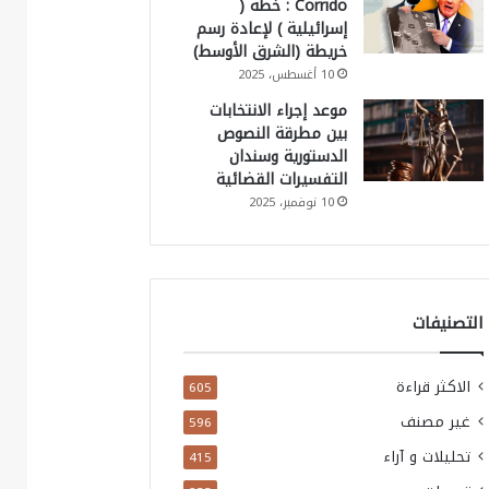
Corrido : خطة (
إسرائيلية ) لإعادة رسم
خريطة (الشرق الأوسط)
10 أغسطس، 2025
موعد إجراء الانتخابات
بين مطرقة النصوص
الدستورية وسندان
التفسيرات القضائية
10 نوفمبر، 2025
التصنيفات
الاكثر قراءة
605
غير مصنف
596
تحليلات و آراء
415