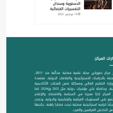
الدستورية وسندان
التفسيرات القضائية
10 نوفمبر، 2025
رات المركز:
يصدر مركز حمورابي مجلة علمية فصلية محكّمة منذ 2011،
ة بالدراسات الاستراتيجية والعلاقات الدولية، معتمدة
ارة التعليم العالي ومسجّلة ضمن المجلات الأكاديمية
الرصينة، وحاصلة على مؤشرات دولية مثل DOI وDOAJ. كما
المركز كتبًا مميزة في السياسة والاقتصاد والإعلام
تمع على المستويات العراقية والإقليمية والدولية. وتصدر
يضًا كراسة استراتيجية فصلية تبحث قضايا راهنة، يكتبها
من الباحثين العراقيين والعرب.