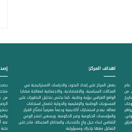
اهداف المركز:
إصدا
عام
يعمل المركز على إعداد البحوث والدراسات الاستراتيجية في
ل من
المجالات السياسية، والاقتصادية، والاجتماعية لمعالجة قضايا
متخصص
لحكومية المرقمة ((1Z71874 بتاريخ
الواقع العراقي برؤية وطنية. كما يختص بتحليل التطورات على
من وز
وعات
المستويات الوطنية والإقليمية والدولية لضمان استجابات
واهر
فعالة. يقدم استشارات أكاديمية ودعماً معرفياً لصنّاع القرار،
ينشر 
لي،
والمؤسسات الحكومية وغير الحكومية. ويسعى لنشر الوعي
والمج
راق
الثقافي لبناء جيل واعٍ بالتحديات والمخاطر المحيطة، قادر على
عنه أ
التفاعل معها بإدراك ومسؤولية.
نخبة 