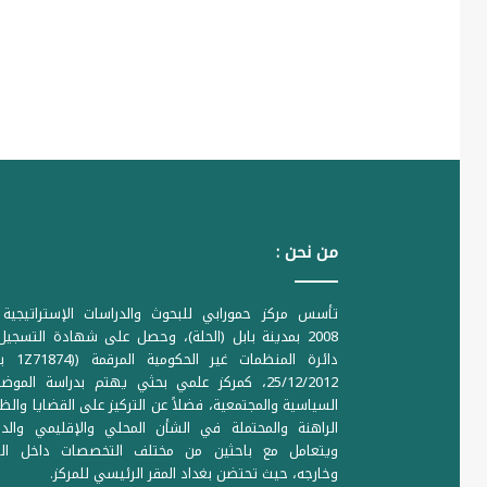
من نحن :
تأسس مركز حمورابي للبحوث والدراسات الإستراتيجية 
2008 بمدينة بابل (الحلة)، وحصل على شهادة التسجي
دائرة المنظمات غير ا
25/12/2012، كمركز علمي بحثي يهتم بدراسة الموض
السياسية والمجتمعية، فضلاً عن التركيز على القضايا والظ
الراهنة والمحتملة في الشأن المحلي والإقليمي والدو
ويتعامل مع باحثين من مختلف التخصصات داخل الع
وخارجه، حيث تحتضن بغداد المقر الرئيسي للمركز.