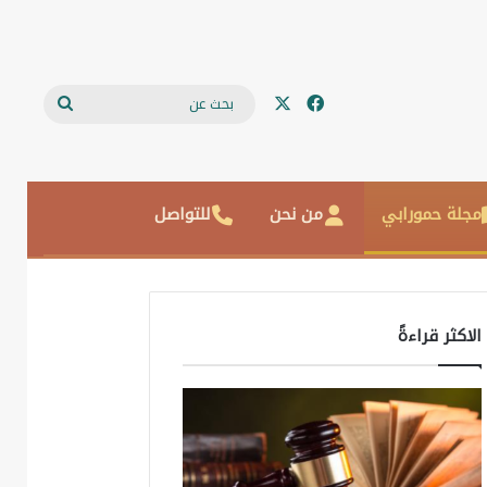
‫X
فيسبوك
بحث
عن
مجلة حمورابي
من نحن
للتواصل
الاكثر قراءةً