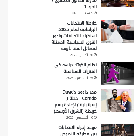
مدونة القانون الجعفري /
الجزء 1
5 سبتمبر، 2025
خارطة الانتخابات
البرلمانية لعام 2025:
استقراء للتحالفات ولدور
القوى السياسية الممثلة
لفصائل المقـ ـاومة
30 أكتوبر، 2025
نظام الكوتا: دراسة في
المبررات السياسية
25 أغسطس، 2025
ممر داوود David’s
Corrido : خطة (
إسرائيلية ) لإعادة رسم
خريطة (الشرق الأوسط)
10 أغسطس، 2025
موعد إجراء الانتخابات
بين مطرقة النصوص