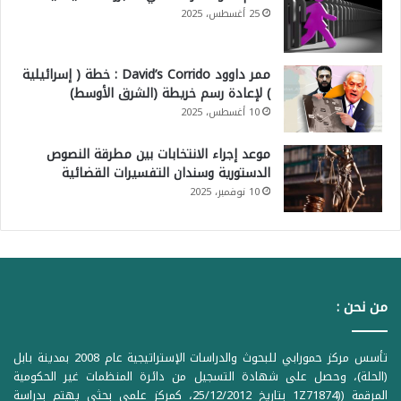
25 أغسطس، 2025
ممر داوود David’s Corrido : خطة ( إسرائيلية
) لإعادة رسم خريطة (الشرق الأوسط)
10 أغسطس، 2025
موعد إجراء الانتخابات بين مطرقة النصوص
الدستورية وسندان التفسيرات القضائية
10 نوفمبر، 2025
من نحن :
تأسس مركز حمورابي للبحوث والدراسات الإستراتيجية عام 2008 بمدينة بابل
(الحلة)، وحصل على شهادة التسجيل من دائرة المنظمات غير الحكومية
المرقمة ((1Z71874 بتاريخ 25/12/2012، كمركز علمي بحثي يهتم بدراسة