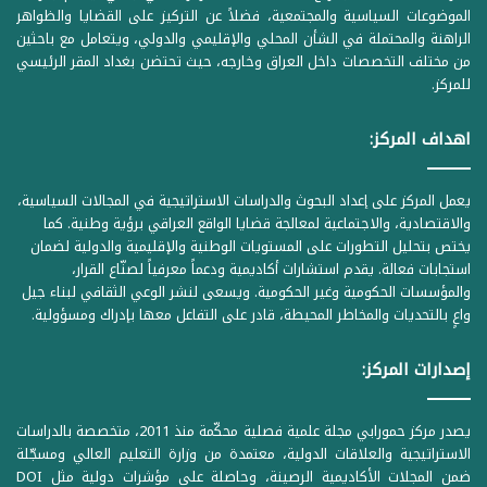
الموضوعات السياسية والمجتمعية، فضلاً عن التركيز على القضايا والظواهر
الراهنة والمحتملة في الشأن المحلي والإقليمي والدولي، ويتعامل مع باحثين
من مختلف التخصصات داخل العراق وخارجه، حيث تحتضن بغداد المقر الرئيسي
للمركز.
اهداف المركز:
يعمل المركز على إعداد البحوث والدراسات الاستراتيجية في المجالات السياسية،
والاقتصادية، والاجتماعية لمعالجة قضايا الواقع العراقي برؤية وطنية. كما
يختص بتحليل التطورات على المستويات الوطنية والإقليمية والدولية لضمان
استجابات فعالة. يقدم استشارات أكاديمية ودعماً معرفياً لصنّاع القرار،
والمؤسسات الحكومية وغير الحكومية. ويسعى لنشر الوعي الثقافي لبناء جيل
واعٍ بالتحديات والمخاطر المحيطة، قادر على التفاعل معها بإدراك ومسؤولية.
إصدارات المركز:
يصدر مركز حمورابي مجلة علمية فصلية محكّمة منذ 2011، متخصصة بالدراسات
الاستراتيجية والعلاقات الدولية، معتمدة من وزارة التعليم العالي ومسجّلة
ضمن المجلات الأكاديمية الرصينة، وحاصلة على مؤشرات دولية مثل DOI