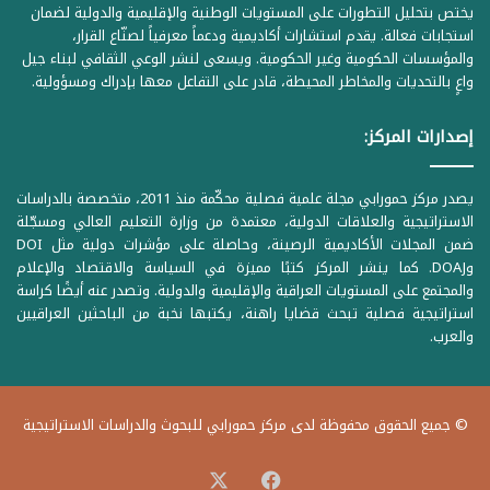
يختص بتحليل التطورات على المستويات الوطنية والإقليمية والدولية لضمان
استجابات فعالة. يقدم استشارات أكاديمية ودعماً معرفياً لصنّاع القرار،
والمؤسسات الحكومية وغير الحكومية. ويسعى لنشر الوعي الثقافي لبناء جيل
واعٍ بالتحديات والمخاطر المحيطة، قادر على التفاعل معها بإدراك ومسؤولية.
إصدارات المركز:
يصدر مركز حمورابي مجلة علمية فصلية محكّمة منذ 2011، متخصصة بالدراسات
الاستراتيجية والعلاقات الدولية، معتمدة من وزارة التعليم العالي ومسجّلة
ضمن المجلات الأكاديمية الرصينة، وحاصلة على مؤشرات دولية مثل DOI
وDOAJ. كما ينشر المركز كتبًا مميزة في السياسة والاقتصاد والإعلام
والمجتمع على المستويات العراقية والإقليمية والدولية. وتصدر عنه أيضًا كراسة
استراتيجية فصلية تبحث قضايا راهنة، يكتبها نخبة من الباحثين العراقيين
والعرب.
© جميع الحقوق محفوظة لدى مركز حمورابي للبحوث والدراسات الاستراتيجية
‫X
فيسبوك