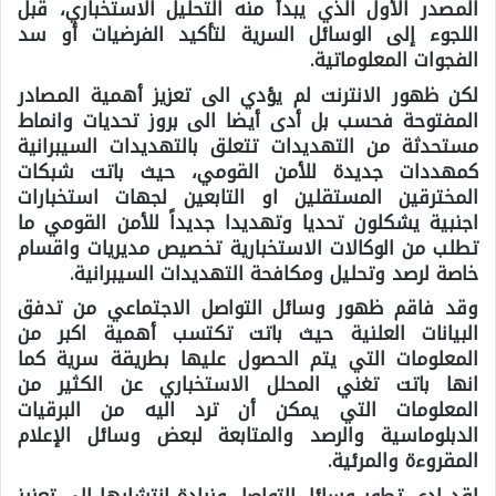
المصدر الأول الذي يبدأ منه التحليل الاستخباري، قبل
اللجوء إلى الوسائل السرية لتأكيد الفرضيات أو سد
الفجوات المعلوماتية.
لكن ظهور الانترنت لم يؤدي الى تعزيز أهمية المصادر
المفتوحة فحسب بل أدى أيضا الى بروز تحديات وانماط
مستحدثة من التهديدات تتعلق بالتهديدات السيبرانية
كمهددات جديدة للأمن القومي، حيث باتت شبكات
المخترقين المستقلين او التابعين لجهات استخبارات
اجنبية يشكلون تحديا وتهديدا جديداً للأمن القومي ما
تطلب من الوكالات الاستخبارية تخصيص مديريات واقسام
خاصة لرصد وتحليل ومكافحة التهديدات السيبرانية.
وقد فاقم ظهور وسائل التواصل الاجتماعي من تدفق
البيانات العلنية حيث باتت تكتسب أهمية اكبر من
المعلومات التي يتم الحصول عليها بطريقة سرية كما
انها باتت تغني المحلل الاستخباري عن الكثير من
المعلومات التي يمكن أن ترد اليه من البرقيات
الدبلوماسية والرصد والمتابعة لبعض وسائل الإعلام
المقروءة والمرئية.
لقد ادى تطور وسائل التواصل وزيادة انتشارها الى تعزيز