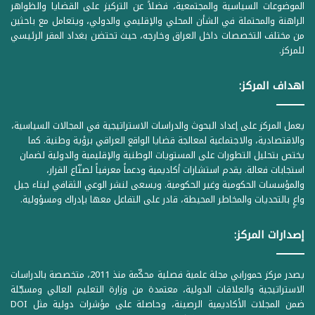
الموضوعات السياسية والمجتمعية، فضلاً عن التركيز على القضايا والظواهر
الراهنة والمحتملة في الشأن المحلي والإقليمي والدولي، ويتعامل مع باحثين
من مختلف التخصصات داخل العراق وخارجه، حيث تحتضن بغداد المقر الرئيسي
للمركز.
اهداف المركز:
يعمل المركز على إعداد البحوث والدراسات الاستراتيجية في المجالات السياسية،
والاقتصادية، والاجتماعية لمعالجة قضايا الواقع العراقي برؤية وطنية. كما
يختص بتحليل التطورات على المستويات الوطنية والإقليمية والدولية لضمان
استجابات فعالة. يقدم استشارات أكاديمية ودعماً معرفياً لصنّاع القرار،
والمؤسسات الحكومية وغير الحكومية. ويسعى لنشر الوعي الثقافي لبناء جيل
واعٍ بالتحديات والمخاطر المحيطة، قادر على التفاعل معها بإدراك ومسؤولية.
إصدارات المركز:
يصدر مركز حمورابي مجلة علمية فصلية محكّمة منذ 2011، متخصصة بالدراسات
الاستراتيجية والعلاقات الدولية، معتمدة من وزارة التعليم العالي ومسجّلة
ضمن المجلات الأكاديمية الرصينة، وحاصلة على مؤشرات دولية مثل DOI