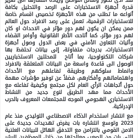
قدرة أجهزة الاستخبارات على الرصد والتحليل بكافة
أنواعه ما تطلب من هذه الأجهزة تخصيص اقسام خاصة
للاستخبارات الرقمية، تعمل على رصد الافراد حول العالم
ممن يمكن ان يكون لهم دور مؤثر في الاحداث او كان
لهم دور مؤثر، كما أتاحت الأطر القانونية وأوامر القضاء
وآليات التعاون الأمني في بعض الدول وصول أجهزة
الاستخبارات، بدرجات متفاوتة، إلى بيانات تحتفظ بها
شركات التكنولوجيا، بما أتاح للمحللين الاستخباريين
الوصول الى قاعدة واسعة من البيانات المتعلقة بالافراد
وانماط سلوكهم وطريقة تفاعلهم مع الأحداث
واهتماماتهم وأفكارهم، فضلاً عن توفير مؤشرات مهمة
حول أتجاهات الرأي العام لكل مجتمع وكيفية تفاعله مع
الأحداث مما مهد الطريق لنوع جديد من النشاط
الاستخباري الهجومي الموجه للمجتمعات المعروف بالحرب
الإدراكية.
مع انتشار استخدام الذكاء الاصطناعي التوليدي منذ عام
2023 وتوسع انتشاره بات يفرض تهديدات جديدة على
الامن القومي بالتزامن مع التدفق الهائل للبيانات العلنية
التي بات من الصعب معالجتها من خلال الموظفين البشر