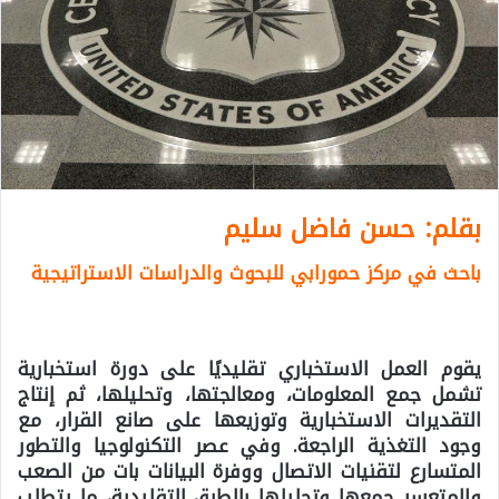
بقلم: حسن فاضل سليم
باحث في مركز حمورابي للبحوث والدراسات الاستراتيجية
يقوم العمل الاستخباري تقليديًا على دورة استخبارية
تشمل جمع المعلومات، ومعالجتها، وتحليلها، ثم إنتاج
التقديرات الاستخبارية وتوزيعها على صانع القرار، مع
وجود التغذية الراجعة. وفي عصر التكنولوجيا والتطور
المتسارع لتقنيات الاتصال ووفرة البيانات بات من الصعب
والمتعسر جمعها وتحليلها بالطرق التقليدية، ما يتطلب