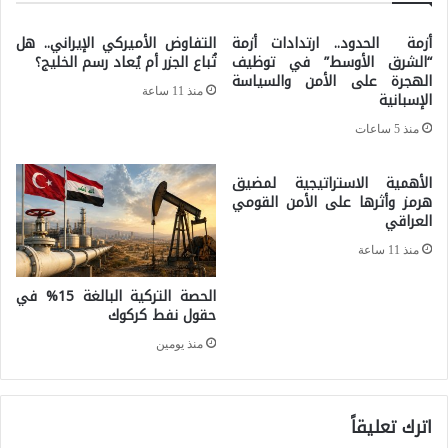
ا
و
أزمة الحدود.. ارتدادات أزمة
التفاوض الأميركي الإيراني.. هل
ل
ا
“الشرق الأوسط” في توظيف
تُباع الجزر أم يُعاد رسم الخليج؟
س
الهجرة على الأمن والسياسة
ف
منذ 11 ساعة
الإسبانية
ب
د
منذ 5 ساعات
ع
ي
ع
ن
الأهمية الاستراتيجية لمضيق
ن
هرمز وأثرها على الأمن القومي
ف
العراقي
م
ي
منذ 11 ساعة
س
م
ت
الحصة التركية البالغة 15% في
ص
حقول نفط كركوك
ق
ر
منذ يومين
ب
ع
ل
ا
ا
م
اترك تعليقاً
ل
2