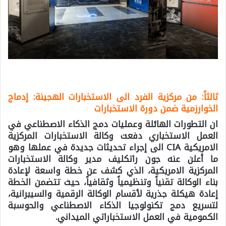
ثالثاً: من مركزية الفرد الى الاستخبارات الهجينة: إدماج
الخوارزمية ضمن دورة الاستخبارات
ان التطورات الهائلة وعمليات دمج الذكاء الاصطناعي في
العمل الاستخباري دفعت وكالة الاستخبارات المركزية
الامريكية CIA الى إجراء تحديثات جديدة في عملها وهو
ما أعلن عنه جون راتكليف مدير وكالة الاستخبارات
المركزية الامريكية، الذي كشف عن خطة واسعة لإعادة
بناء الوكالة تقنياً وتنظيمياً وثقافياً، حيث تتضمن الخطة
إعادة هيكلة جذرية لأقسام الوكالة الرقمية والسيبرانية،
لتسريع دمج تكنولوجيا الذكاء الاصطناعي والحوسبة
الكمومية في العمل الاستخباراتي الميداني.