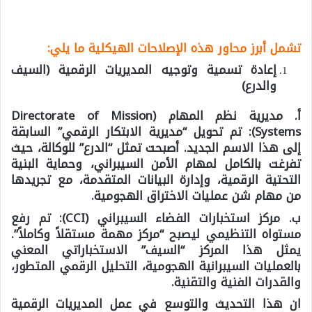
تشمل أبرز محاور هذه الإصلاحات الهيكلية ما يلي:
إعادة تسمية وتوجيه المديريات الرقمية (السيف
والدرع)
أ.
مديرية نظم المهام (
Directorate of Mission
Systems
):
تم تحويل “مديرية الابتكار الرقمي” السابقة
إلى هذا الاسم الجديد. أصبحت تمثل “الدرع” للوكالة، حيث
تفرغت بالكامل لمهام الأمن السيبراني، وحماية البنية
التحتية الرقمية، وإدارة البيانات المتقدمة، مع تجريدها
من مهام شن عمليات الاختراق الهجومية.
ب. مركز استخبارات الفضاء السيبراني (
CCI
):
تم رفع
مستواه التنظيمي ليصبح “مركز مهمة مستقلاً وكاملاً”.
يمثل هذا المركز “السيف” الاستخباراتي المعني
بالعمليات السيبرانية الهجومية، التحليل الرقمي المتطور،
والقدرات الفنية والتقنية.
ان هذا التحديث والتوسع في عمل المديريات الرقمية