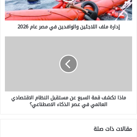
ة
م
إدارة ملف اللاجئين والوافدين في مصر عام 2026
ل
ف
م
ا
ا
ل
ذ
ل
ا
ا
ت
ج
ك
ئ
ماذا تكشف قمة السبع عن مستقبل النظام الاقتصادي
ش
ي
العالمي في عصر الذكاء الاصطناعي؟
ف
ن
ق
و
م
ا
مقالات ذات صلة
ة
ل