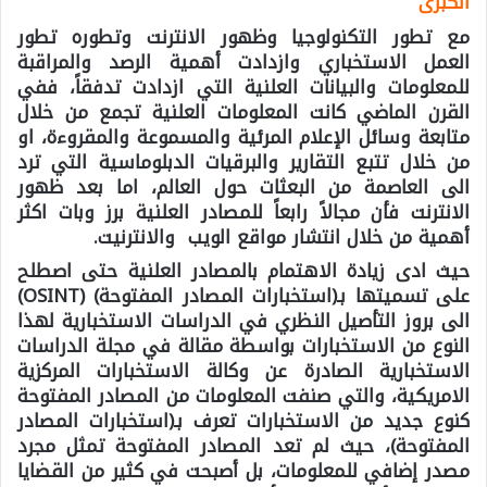
الكبرى
مع تطور التكنولوجيا وظهور الانترنت وتطوره تطور
العمل الاستخباري وازدادت أهمية الرصد والمراقبة
للمعلومات والبيانات العلنية التي ازدادت تدفقاً، ففي
القرن الماضي كانت المعلومات العلنية تجمع من خلال
متابعة وسائل الإعلام المرئية والمسموعة والمقروءة، او
من خلال تتبع التقارير والبرقيات الدبلوماسية التي ترد
الى العاصمة من البعثات حول العالم، اما بعد ظهور
الانترنت فأن مجالاً رابعاً للمصادر العلنية برز وبات اكثر
أهمية من خلال انتشار مواقع الويب والانترنيت.
حيث ادى زيادة الاهتمام بالمصادر العلنية حتى اصطلح
على تسميتها بـ(استخبارات المصادر المفتوحة) (OSINT)
الى بروز التأصيل النظري في الدراسات الاستخبارية لهذا
النوع من الاستخبارات بواسطة مقالة في مجلة الدراسات
الاستخبارية الصادرة عن وكالة الاستخبارات المركزية
الامريكية، والتي صنفت المعلومات من المصادر المفتوحة
كنوع جديد من الاستخبارات تعرف بـ(استخبارات المصادر
المفتوحة)، حيث لم تعد المصادر المفتوحة تمثل مجرد
مصدر إضافي للمعلومات، بل أصبحت في كثير من القضايا