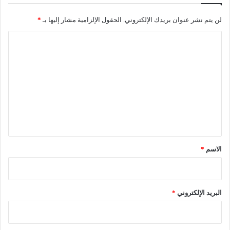
ن
0
لن يتم نشر عنوان بريدك الإلكتروني.
الحقول الإلزامية مشار إليها بـ
*
ظ
2
ا
ا
6
ل
م
ت
ا
ع
ل
ل
ا
ي
ق
ق
ت
*
ص
الاسم
*
ا
د
البريد الإلكتروني
*
ي
ا
ل