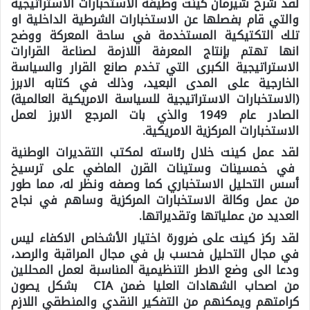
لقد شرح شيرمان كينت وظيفة الاستخبارات الاستراتيجية
والتي قام بفصلها عن الاستخبارات الشرطية الداخلية او
تلك التكتيكية المستخدمة في ساحة المعركة ووضح
انها تهتم بإنتاج المعرفة اللازمة لصناعة القرارات
الاستراتيجية الكبرى التي تخدم صانع القرار والسياسة
الخارجية على المدى البعيد، وذلك في كتابه الابرز
(الاستخبارات الاستراتيجية للسياسة الامريكية العالمية)
الصادر عام 1949 والذي بات المرجع الابرز لعمل
الاستخبارات المركزية الامريكية.
لقد عمل كينت خلال رئاسته لمكتب التقديرات الوطنية
في خمسينات وستينات القرن الماضي على ترسيخ
أسس التحليل الاستخباري كما وصفه ونظر له، مما طور
من عمل وكالة الاستخبارات المركزية وساهم في نجاح
العديد من عملياتها وتقديراتها.
لقد ركز كينت على ضرورة اختيار الأشخاص الاكفاء ليس
في مجال التحليل فحسب بل في مجال المراقبة والرصد،
ودعا الى وضع الاطر التنظيمية المناسبة لعمل المحللين
من اصحاب الشهادات العليا ضمن CIA بشكل يصون
كرامتهم ويمكنهم من التفكير النقدي والمنطقي اللازم