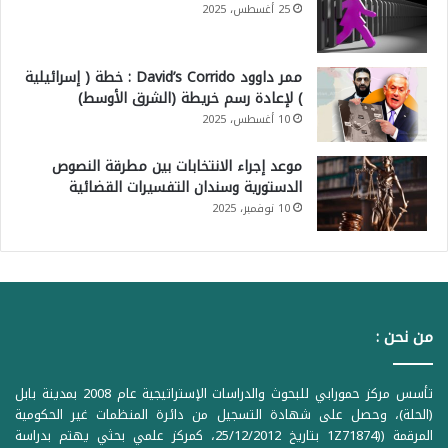
25 أغسطس، 2025
ممر داوود David’s Corrido : خطة ( إسرائيلية
) لإعادة رسم خريطة (الشرق الأوسط)
10 أغسطس، 2025
موعد إجراء الانتخابات بين مطرقة النصوص
الدستورية وسندان التفسيرات القضائية
10 نوفمبر، 2025
من نحن :
تأسس مركز حمورابي للبحوث والدراسات الإستراتيجية عام 2008 بمدينة بابل
(الحلة)، وحصل على شهادة التسجيل من دائرة المنظمات غير الحكومية
المرقمة ((1Z71874 بتاريخ 25/12/2012، كمركز علمي بحثي يهتم بدراسة