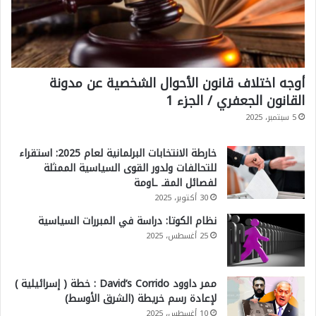
ء
ا
ل
أوجه اختلاف قانون الأحوال الشخصية عن مدونة
ا
القانون الجعفري / الجزء 1
ص
5 سبتمبر، 2025
ط
ن
خارطة الانتخابات البرلمانية لعام 2025: استقراء
ا
للتحالفات ولدور القوى السياسية الممثلة
لفصائل المقـ ـاومة
ع
30 أكتوبر، 2025
ي
نظام الكوتا: دراسة في المبررات السياسية
؟
25 أغسطس، 2025
ممر داوود David’s Corrido : خطة ( إسرائيلية )
لإعادة رسم خريطة (الشرق الأوسط)
10 أغسطس، 2025