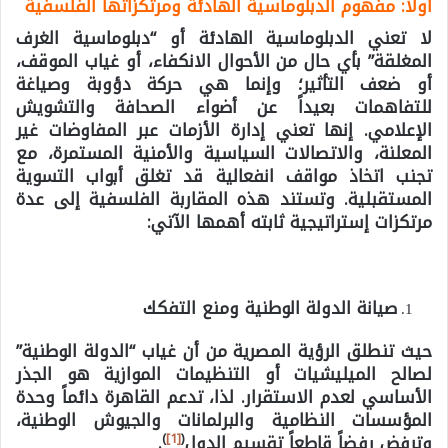
أولاً: مفهوم الدبلوماسية الهادئة ومرتكزاتها الفلسفية
لا تعني الدبلوماسية الهادئة أو “دبلوماسية الغرف
المغلقة” بأي حال من الأحوال الانكفاء، أو غياب الموقف،
أو ضعف التأثير؛ وإنما هي حركة دؤوبة وصياغة
للتفاهمات بعيداً عن أضواء الصحافة والتشويش
الإعلامي. إنها تعني إدارة الأزمات عبر المفاوضات غير
المعلنة، والاتصالات السياسية والأمنية المستمرة، مع
تجنب اتخاذ مواقف انفعالية قد تغلق أبواب التسوية
المستقبلية.
وتستند هذه المقاربة الفلسفية إلى عدة
مرتكزات إستراتيجية ثابته أهمها الآتي:
صيانة الدولة الوطنية ومنع التفكك
حيث تنطلق الرؤية المصرية من أن غياب “الدولة الوطنية”
لصالح الميليشيات أو التنظيمات الموازية هو الجذر
الأساسي لعدم الاستقرار. لذا، تدعم القاهرة دائماً وحدة
المؤسسات النظامية والبرلمانات والجيوش الوطنية،
)
[1]
(
وترفض رفضاً قاطعاً تقسيم الدول
.