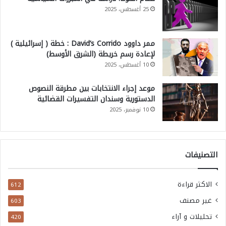
25 أغسطس، 2025
ممر داوود David’s Corrido : خطة ( إسرائيلية )
لإعادة رسم خريطة (الشرق الأوسط)
10 أغسطس، 2025
موعد إجراء الانتخابات بين مطرقة النصوص
الدستورية وسندان التفسيرات القضائية
10 نوفمبر، 2025
التصنيفات
الاكثر قراءة
612
غير مصنف
603
تحليلات و آراء
420