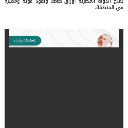
يمنح الدولة المصرية أوراق ضغط ونفوذ قوية ومميزة
في المنطقة.