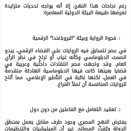
رغم نجاحات هذا النهج، إلا أنه يواجه
تحديات متزايدة
تفرضها طبيعة البيئة الدولية المعاصرة:
فجوة الرواية وبيئة
“
البروباغندا
”
الرقمية
في عصر تتسابق فيه الروايات على الفضاء الرقمي، يبدو
الصمت الدبلوماسي وكأنه غياب أو تراخٍ في نظر الرأي
العام. وقد واجهت مصر انتقادات داخلية وعربية في
قضايا بعينها كانت فيها الدبلوماسية الهادئة متقدمةً
في العمل، لكنها غائبة في التأطير الإعلامي، مما أتاح
للروايات المنافسة أن تملأ الفراغ.
تعقيد التعامل مع الفاعلين من دون دول
يفترض النهج المصري وجود طرف مقابل يعمل بمنطق
الدولة ويُقدّر المصالح. غير أن الميليشيات والتنظيمات