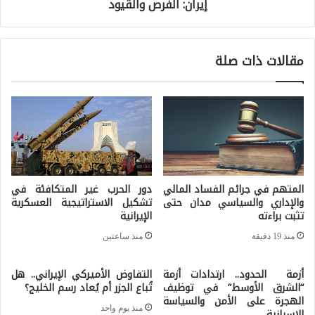
إيران: الفرص والقيود
ت
ض
ا
د
ل
مقالات ذات صلة
ب
ص
و
ي
ت
ن
ي
ي
ن
ة
ي
-
المتهم في جرائم الفساد المالي
دور الحرب غير المتكافئة في
ن
ا
والإداري والسياسي مدان حتى
تشكيل الاستراتيجية العسكرية
ب
تثبت براءته
الإيرانية
ل
غ
منذ 19 دقيقة
منذ ساعتين
إ
ي
ي
أزمة الحدود.. ارتدادات أزمة
التفاوض الأميركي الإيراني.. هل
ا
ر
“الشرق الأوسط” في توظيف
تُباع الجزر أم يُعاد رسم الخليج؟
ل
الهجرة على الأمن والسياسة
ا
منذ يوم واحد
الإسبانية
ح