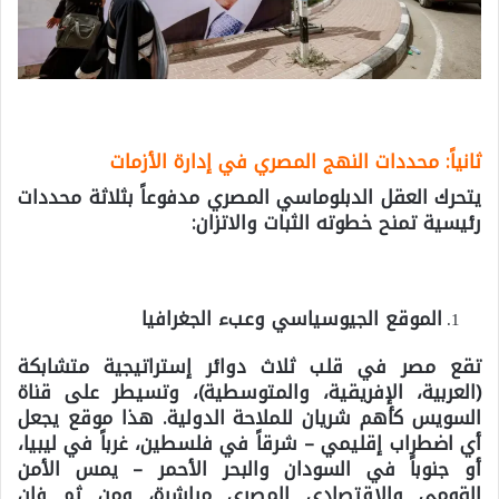
ثانياً: محددات النهج المصري في إدارة الأزمات
يتحرك العقل الدبلوماسي المصري مدفوعاً
بثلاثة محددات
رئيسية تمنح خطوته الثبات والاتزان:
الموقع الجيوسياسي وعبء الجغرافيا
تقع مصر في قلب ثلاث دوائر إستراتيجية متشابكة
(العربية، الإفريقية، والمتوسطية)، وتسيطر على قناة
السويس كأهم شريان للملاحة الدولية. هذا موقع يجعل
أي اضطراب إقليمي – شرقاً في فلسطين، غرباً في ليبيا،
أو جنوباً في السودان والبحر الأحمر – يمس الأمن
القومي والاقتصادي المصري مباشرة، ومن ثم فإن