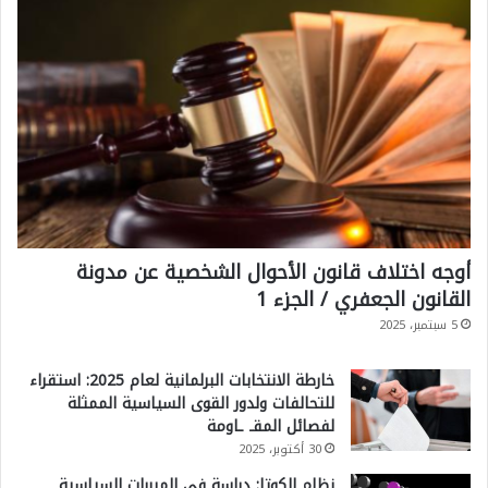
ف
ر
ص
و
ا
ل
ق
ي
أوجه اختلاف قانون الأحوال الشخصية عن مدونة
و
القانون الجعفري / الجزء 1
د
5 سبتمبر، 2025
خارطة الانتخابات البرلمانية لعام 2025: استقراء
للتحالفات ولدور القوى السياسية الممثلة
لفصائل المقـ ـاومة
30 أكتوبر، 2025
نظام الكوتا: دراسة في المبررات السياسية