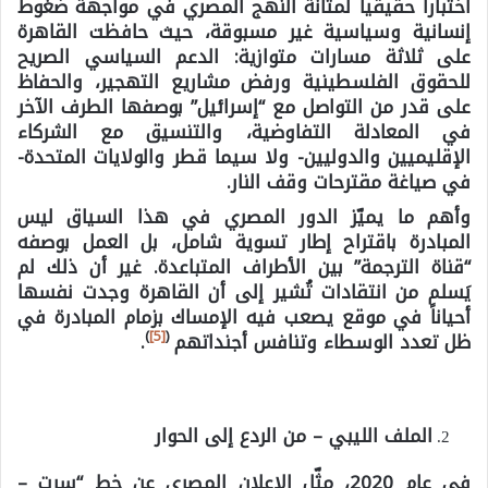
اختباراً حقيقياً لمتانة النهج المصري في مواجهة ضغوط
إنسانية وسياسية غير مسبوقة، حيث حافظت القاهرة
على ثلاثة مسارات متوازية: الدعم السياسي الصريح
للحقوق الفلسطينية ورفض مشاريع التهجير، والحفاظ
على قدر من التواصل مع “إسرائيل” بوصفها الطرف الآخر
في المعادلة التفاوضية، والتنسيق مع الشركاء
الإقليميين والدوليين- ولا سيما قطر والولايات المتحدة-
في صياغة مقترحات وقف النار.
وأهم ما يميّز الدور المصري في هذا السياق ليس
المبادرة باقتراح إطار تسوية شامل، بل العمل بوصفه
“قناة الترجمة” بين الأطراف المتباعدة. غير أن ذلك لم
يَسلم من انتقادات تُشير إلى أن القاهرة وجدت نفسها
أحياناً في موقع يصعب فيه الإمساك بزمام المبادرة في
)
[5]
(
ظل تعدد الوسطاء وتنافس أجنداتهم
.
الملف الليبي – من الردع إلى الحوار
في عام 2020، مثّل الإعلان المصري عن خط “سرت –