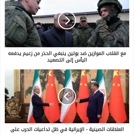
ع
ا
ن
ق
ل
مع انقلاب الموازين ضد بوتين ينبغي الحذر من زعيم يدفعه
ا
اليأس إلى التصعيد
ب
ا
ا
ل
ل
م
ع
و
ل
ا
ا
ز
ق
ي
العلاقات الصينية - الإيرانية في ظل تداعيات الحرب على
ا
ن