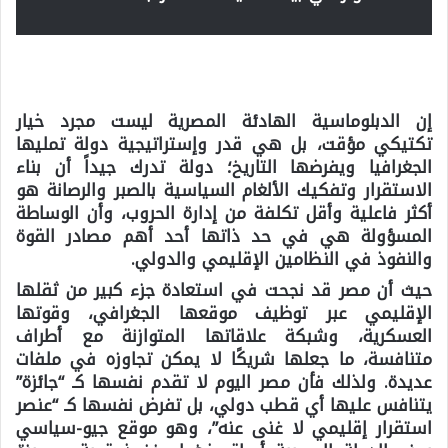
إن الدبلوماسية الهادئة المصرية ليست مجرد خيار
تكتيكي مؤقت، بل هي
قدر وإستراتيجية دولة
تمليها
الجغرافيا ويفرضها التاريخ؛ دولة تدرك جيداً أن بناء
الاستقرار وتفكيك الألغام السياسية بالصبر والرصانة هو
أكثر فاعلية وأقل تكلفة من إدارة الحروب، وأن الوساطة
المسؤولة هي في حد ذاتها أحد أهم مصادر القوة
والنفوذ في النظامين الإقليمي والدولي.
حيث أن مصر قد نجحت في استعادة جزء كبير من ثقلها
الإقليمي عبر توظيف موقعها الجغرافي، وقوتها
العسكرية، وشبكة علاقاتها المتوازنة مع أطراف
متنافسة، ما جعلها شريكًا لا يمكن تجاوزه في ملفات
عديدة. ولذلك فأن مصر اليوم لا تقدم نفسها كـ “جائزة”
يتنافس عليها أي قطب دولي، بل تفرض نفسها كـ “عنصر
استقرار إقليمي لا غنى عنه”، وهو موقع جيو-سياسي