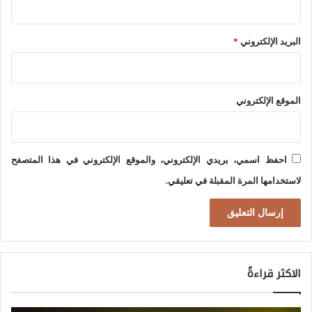
ل
ي
ح
أ
البريد الإلكتروني
*
ر
س
ب
إ
ع
الموقع الإلكتروني
ل
ل
ى
ى
ا
إ
احفظ اسمي، بريدي الإلكتروني، والموقع الإلكتروني في هذا المتصفح
ل
ي
لاستخدامها المرة المقبلة في تعليقي.
ت
ر
ص
ا
ع
ن
ي
:
الاكثر قراءةً
د
ا
ل