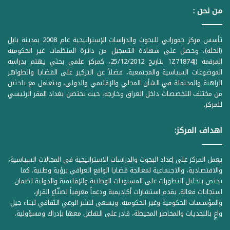
من نحن :
تأسس مركز حمورابي للبحوث والدراسات الإستراتيجية عام 2008 بمدينة بابل
(الحلة)، وحصل على شهادة التسجيل من دائرة المنظمات غير الحكومية
المرقمة ((1Z71874 بتاريخ 25/12/2012، كمركز علمي بحثي يهتم بدراسة
الموضوعات السياسية والمجتمعية، فضلاً عن التركيز على القضايا والظواهر
الراهنة والمحتملة في الشأن المحلي والإقليمي والدولي، ويتعامل مع باحثين
من مختلف التخصصات داخل العراق وخارجه، حيث تحتضن بغداد المقر الرئيسي
للمركز.
اهداف المركز:
يعمل المركز على إعداد البحوث والدراسات الاستراتيجية في المجالات السياسية،
والاقتصادية، والاجتماعية لمعالجة قضايا الواقع العراقي برؤية وطنية. كما
يختص بتحليل التطورات على المستويات الوطنية والإقليمية والدولية لضمان
استجابات فعالة. يقدم استشارات أكاديمية ودعماً معرفياً لصنّاع القرار،
والمؤسسات الحكومية وغير الحكومية. ويسعى لنشر الوعي الثقافي لبناء جيل
واعٍ بالتحديات والمخاطر المحيطة، قادر على التفاعل معها بإدراك ومسؤولية.