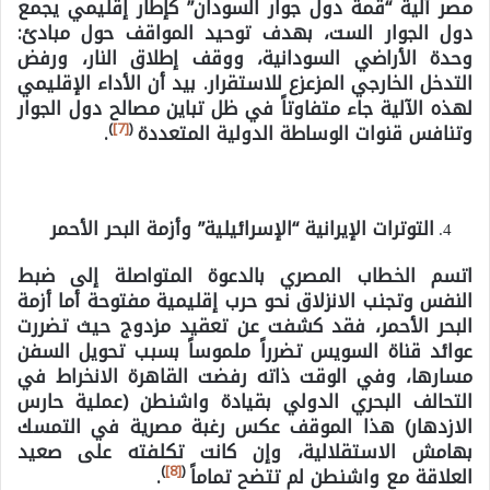
مصر آلية “قمة دول جوار السودان” كإطار إقليمي يجمع
دول الجوار الست، بهدف توحيد المواقف حول مبادئ:
وحدة الأراضي السودانية، ووقف إطلاق النار، ورفض
التدخل الخارجي المزعزع للاستقرار. بيد أن الأداء الإقليمي
لهذه الآلية جاء متفاوتاً في ظل تباين مصالح دول الجوار
)
[7]
(
وتنافس قنوات الوساطة الدولية المتعددة
.
التوترات الإيرانية “الإسرائيلية” وأزمة البحر الأحمر
اتسم الخطاب المصري بالدعوة المتواصلة إلى ضبط
النفس وتجنب الانزلاق نحو حرب إقليمية مفتوحة أما أزمة
البحر الأحمر، فقد كشفت عن تعقيد مزدوج حيث تضررت
عوائد قناة السويس تضرراً ملموساً بسبب تحويل السفن
مسارها، وفي الوقت ذاته رفضت القاهرة الانخراط في
التحالف البحري الدولي بقيادة واشنطن (عملية حارس
الازدهار) هذا الموقف عكس رغبة مصرية في التمسك
بهامش الاستقلالية، وإن كانت تكلفته على صعيد
)
[8]
(
العلاقة مع واشنطن لم تتضح تماماً
.