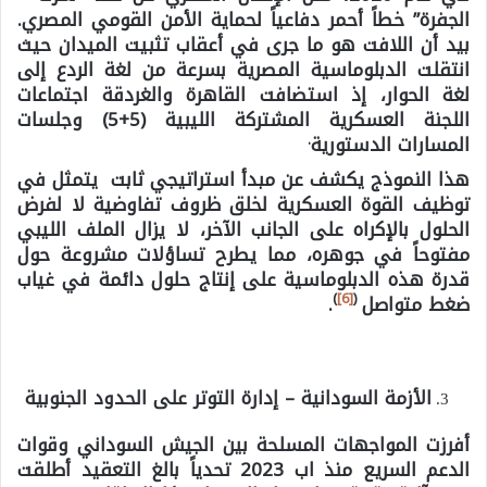
الجفرة” خطاً أحمر دفاعياً لحماية الأمن القومي المصري.
بيد أن اللافت هو ما جرى في أعقاب تثبيت الميدان حيث
انتقلت الدبلوماسية المصرية بسرعة من لغة الردع إلى
لغة الحوار، إذ استضافت القاهرة والغردقة اجتماعات
اللجنة العسكرية المشتركة الليبية (5+5) وجلسات
.
المسارات الدستورية
هذا النموذج يكشف عن مبدأ استراتيجي ثابت يتمثل في
توظيف القوة العسكرية لخلق ظروف تفاوضية لا لفرض
الحلول بالإكراه على الجانب الآخر، لا يزال الملف الليبي
مفتوحاً في جوهره، مما يطرح تساؤلات مشروعة حول
قدرة هذه الدبلوماسية على إنتاج حلول دائمة في غياب
)
[6]
(
ضغط متواصل
.
الأزمة السودانية –
إدارة التوتر على الحدود الجنوبية
أفرزت المواجهات المسلحة بين الجيش السوداني وقوات
الدعم السريع منذ اب 2023 تحدياً بالغ التعقيد أطلقت