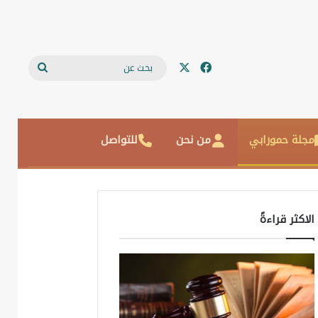
‫X
فيسبوك
بحث
عن
مجلة حمورابي
من نحن
للتواصل
الاكثر قراءةً