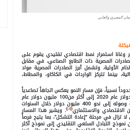
مان المصري والغاني
هيكلة
 وغانا استمرار نمط اقتصادي تقليدي يقوم على
ادرات المصرية ذات الطابع الصناعي، في مقابل
لخام الأولية. وتشمل أبرز الصادرات المصرية مواد
ائية، بينما تتركز الواردات في الكاكاو، والمطاط،
دوداً نسبياً، فإن مسار النمو يعكس اتجاهاً تصاعدياً
ملحوظاً، إذ ارتفع من نحو 70 مليون دولار عام 2020 إلى أكثر من100 مليون دولار عام
2023، مع تقديرات تشير إلى إمكانية وصوله إلى نحو 400 مليون دولار خلال السنوات
)
[4]
(
ن الاقتصادي والاستثماري
. ويشير هذا المسار
 لا تزال في مرحلة “إعادة التشكل”، بما يتيح فرصاً
ن نموذج التبادل السلعي التقليدي إلى نموذج أكثر