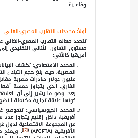
وفاعلية.
أولاً: محددات التقارب المصري-الغاني
تتحدد معالم التقارب المصري-الغاني ع
مستوى التعاون الثنائي التقليدي إلى 
أفريقيا كالآتي:
المحدد الاقتصادي:
تكشف البيانات
مليون دولار صادرات مصرية مقابل 8 مليون دولار واردات من غ
الفارق، الذي يتجاوز خمسة أضعاف
بعد، وهو ما يشير إلى أن العلاقة
كونها علاقة تجارية مكتملة النضج.
المحدد الجيوسياسي:
تتموضع غا
)
[2]
(
الأفريقية
(AfCFTA)
. ويمنح ه