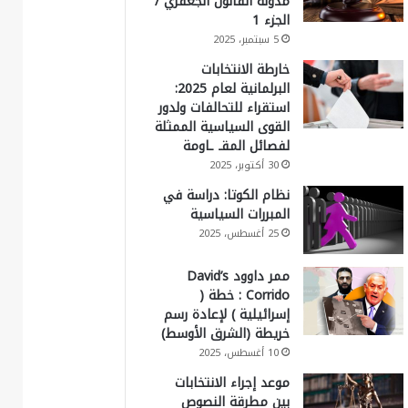
مدونة القانون الجعفري /
الجزء 1
5 سبتمبر، 2025
خارطة الانتخابات
البرلمانية لعام 2025:
استقراء للتحالفات ولدور
القوى السياسية الممثلة
لفصائل المقـ ـاومة
30 أكتوبر، 2025
نظام الكوتا: دراسة في
المبررات السياسية
25 أغسطس، 2025
ممر داوود David’s
Corrido : خطة (
إسرائيلية ) لإعادة رسم
خريطة (الشرق الأوسط)
10 أغسطس، 2025
موعد إجراء الانتخابات
بين مطرقة النصوص