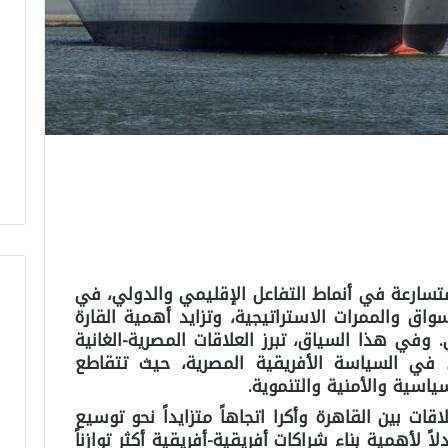
متسارعة في أنماط التفاعل الإقليمي والدولي، في
اق والممرات الاستراتيجية، وتزايد أهمية القارة
 وفي هذا السياق، تبرز العلاقات المصرية-الغانية
في السياسة الأفريقية المصرية، حيث تتقاطع
سياسية والأمنية والتنموية.
ت بين القاهرة وأكرا اتجاهاً متزايداً نحو توسيع
اً لأهمية بناء شراكات أفريقية-أفريقية أكثر توازناً