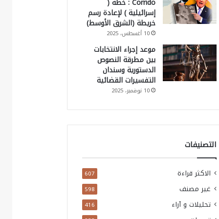
Corrido : خطة (
إسرائيلية ) لإعادة رسم
خريطة (الشرق الأوسط)
10 أغسطس، 2025
موعد إجراء الانتخابات
بين مطرقة النصوص
الدستورية وسندان
التفسيرات القضائية
10 نوفمبر، 2025
التصنيفات
الاكثر قراءة
607
غير مصنف
598
تحليلات و آراء
416