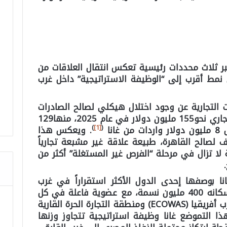
بر ثلاث محددات رئيسية تعكس انتقال العلاقات من
نمط أقرب إلى “الوظيفة الاستراتيجية”
داخل غرب
 التجارية عن وجود اختلال هيكلي لصالح الصادرات
المصرية، حيث بلغ حجم التبادل التجاري نحو155 مليون دولار في عام 2025، منها129
)
[1]
(
انا
. ويعكس هذا
 لصالح القاهرة، طبيعة علاقة غير مشبعة تجارياً
 لا تزال في مرحلة “الفرص غير المستغلة” أكثر من
نا بوصفها إحدى الدول الأكثر استقراراً في غرب
أفريقيا، داخل إقليم يتجاوز عدد سكانه 400 مليون نسمة، مع عضوية فاعلة في كل
من المجموعة الاقتصادية لدول غرب أفريقيا (ECOWAS) ومنطقة التجارة الحرة القارية
ذا التموضع غانا وظيفة استراتيجية تتجاوز وزنها