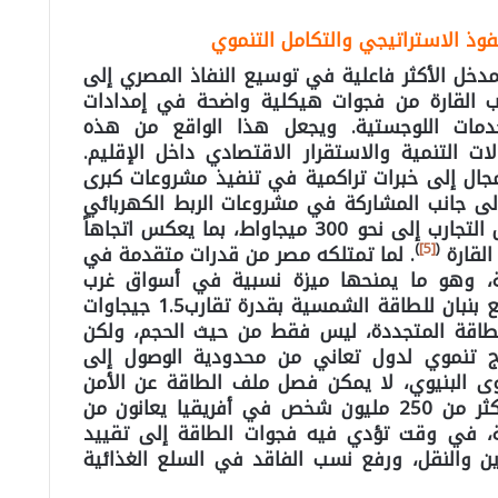
لنفوذ الاستراتيجي والتكامل التنموي
لمدخل الأكثر فاعلية في توسيع النفاذ المصري إلى
 القارة من فجوات هيكلية واضحة في إمدادات
دمات اللوجستية. ويجعل هذا الواقع من هذه
ات التنمية والاستقرار الاقتصادي داخل الإقليم.
جال إلى خبرات تراكمية في تنفيذ مشروعات كبرى
لى جانب المشاركة في مشروعات الربط الكهربائي
الإقليمي التي تصل قدراتها في بعض التجارب إلى نحو 300 ميجاواط، بما يعكس اتجاهاً
)
[5]
(
القارة
. لما تمتلكه مصر من قدرات متقدمة في
ية، وهو ما يمنحها ميزة نسبية في أسواق غرب
أفريقيا. وفي السياق ذاته، يمثل مجمع بنبان للطاقة الشمسية بقدرة تقارب1.5 جيجاوات
الطاقة المتجددة، ليس فقط من حيث الحجم، ولكن
ذج تنموي لدول تعاني من محدودية الوصول إلى
ى البنيوي، لا يمكن فصل ملف الطاقة عن الأمن
الغذائي، إذ تشير التقديرات إلى أن أكثر من 250 مليون شخص في أفريقيا يعانون من
تة، في وقت تؤدي فيه فجوات الطاقة إلى تقييد
زين والنقل، ورفع نسب الفاقد في السلع الغذائية