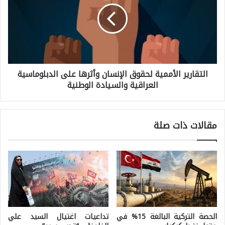
ت
ر
ق
ة
ا
ت
ر
ر
التقارير الأممية لحقوق الإنسان وأثرها على الدبلوماسية
ي
ا
العراقية والسيادة الوطنية
ر
م
ا
ب
ل
إ
مقالات ذات صلة
أ
ل
م
ى
م
ا
ي
ل
ة
ص
ل
ي
الحصة التركية البالغة 15% في
تداعيات اغتيال السيد علي
ح