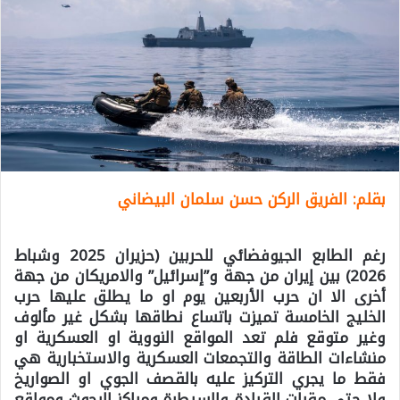
بقلم: الفريق الركن حسن سلمان البيضاني
رغم الطابع الجيوفضائي للحربين (حزيران 2025 وشباط
2026) بين إيران من جهة و”إسرائيل” والامريكان من جهة
أخرى الا ان حرب الأربعين يوم او ما يطلق عليها حرب
الخليج الخامسة تميزت باتساع نطاقها بشكل غير مألوف
وغير متوقع فلم تعد المواقع النووية او العسكرية او
منشاءات الطاقة والتجمعات العسكرية والاستخبارية هي
فقط ما يجري التركيز عليه بالقصف الجوي او الصواريخ
ولا حتى مقرات القيادة والسيطرة ومراكز البحوث ومواقع