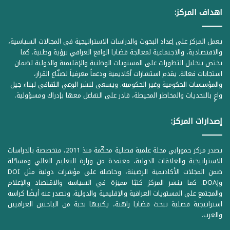
اهداف المركز:
يعمل المركز على إعداد البحوث والدراسات الاستراتيجية في المجالات السياسية،
والاقتصادية، والاجتماعية لمعالجة قضايا الواقع العراقي برؤية وطنية. كما
يختص بتحليل التطورات على المستويات الوطنية والإقليمية والدولية لضمان
استجابات فعالة. يقدم استشارات أكاديمية ودعماً معرفياً لصنّاع القرار،
والمؤسسات الحكومية وغير الحكومية. ويسعى لنشر الوعي الثقافي لبناء جيل
واعٍ بالتحديات والمخاطر المحيطة، قادر على التفاعل معها بإدراك ومسؤولية.
إصدارات المركز:
يصدر مركز حمورابي مجلة علمية فصلية محكّمة منذ 2011، متخصصة بالدراسات
الاستراتيجية والعلاقات الدولية، معتمدة من وزارة التعليم العالي ومسجّلة
ضمن المجلات الأكاديمية الرصينة، وحاصلة على مؤشرات دولية مثل DOI
وDOAJ. كما ينشر المركز كتبًا مميزة في السياسة والاقتصاد والإعلام
والمجتمع على المستويات العراقية والإقليمية والدولية. وتصدر عنه أيضًا كراسة
استراتيجية فصلية تبحث قضايا راهنة، يكتبها نخبة من الباحثين العراقيين
والعرب.