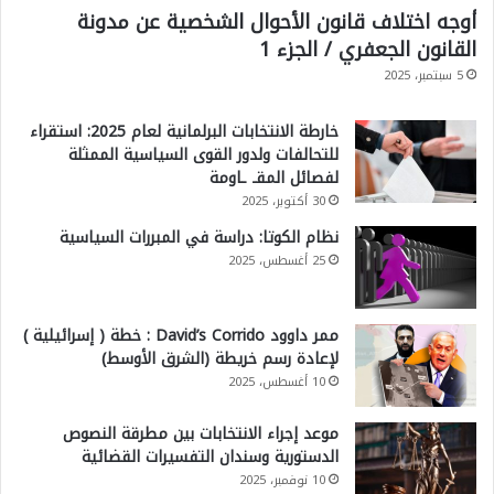
أوجه اختلاف قانون الأحوال الشخصية عن مدونة
ة
القانون الجعفري / الجزء 1
ا
5 سبتمبر، 2025
ل
خارطة الانتخابات البرلمانية لعام 2025: استقراء
و
للتحالفات ولدور القوى السياسية الممثلة
ط
لفصائل المقـ ـاومة
ن
30 أكتوبر، 2025
ي
نظام الكوتا: دراسة في المبررات السياسية
25 أغسطس، 2025
ة
ممر داوود David’s Corrido : خطة ( إسرائيلية )
لإعادة رسم خريطة (الشرق الأوسط)
10 أغسطس، 2025
موعد إجراء الانتخابات بين مطرقة النصوص
الدستورية وسندان التفسيرات القضائية
10 نوفمبر، 2025