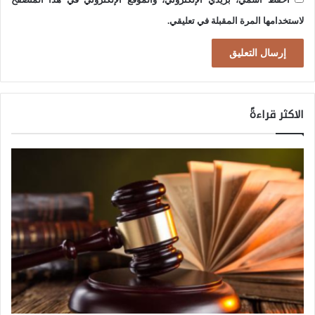
ا
لاستخدامها المرة المقبلة في تعليقي.
ل
ع
ر
ا
الاكثر قراءةً
ق
ي
ة
و
ا
ل
س
ي
ا
د