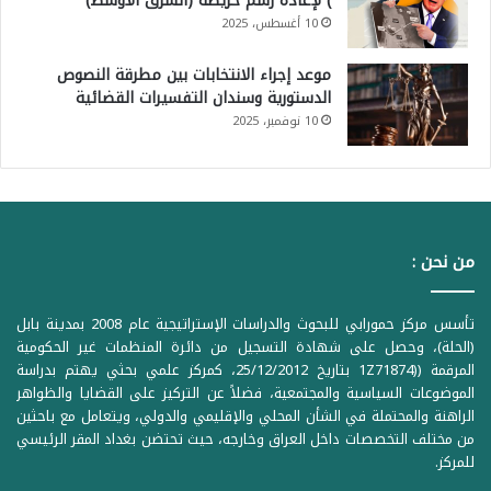
) لإعادة رسم خريطة (الشرق الأوسط)
10 أغسطس، 2025
موعد إجراء الانتخابات بين مطرقة النصوص
الدستورية وسندان التفسيرات القضائية
10 نوفمبر، 2025
من نحن :
تأسس مركز حمورابي للبحوث والدراسات الإستراتيجية عام 2008 بمدينة بابل
(الحلة)، وحصل على شهادة التسجيل من دائرة المنظمات غير الحكومية
المرقمة ((1Z71874 بتاريخ 25/12/2012، كمركز علمي بحثي يهتم بدراسة
الموضوعات السياسية والمجتمعية، فضلاً عن التركيز على القضايا والظواهر
الراهنة والمحتملة في الشأن المحلي والإقليمي والدولي، ويتعامل مع باحثين
من مختلف التخصصات داخل العراق وخارجه، حيث تحتضن بغداد المقر الرئيسي
للمركز.