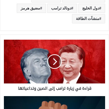
دول الخليج
دونالد ترامب
مضيق هرمز
منشآت الطاقة
ق
ر
ا
ء
ة
ف
قراءة في زيارة ترامب إلى الصين وتداعياتها
ي
ز
ا
ي
ل
ا