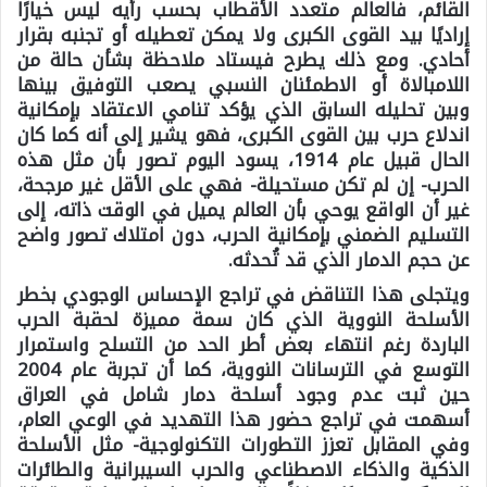
القائم، فالعالم متعدد الأقطاب بحسب رأيه ليس خيارًا
إراديًا بيد القوى الكبرى ولا يمكن تعطيله أو تجنبه بقرار
أحادي. ومع ذلك يطرح فيستاد ملاحظة بشأن حالة من
اللامبالاة أو الاطمئنان النسبي يصعب التوفيق بينها
وبين تحليله السابق الذي يؤكد تنامي الاعتقاد بإمكانية
اندلاع حرب بين القوى الكبرى، فهو يشير إلى أنه كما كان
الحال قبيل عام 1914، يسود اليوم تصور بأن مثل هذه
الحرب- إن لم تكن مستحيلة- فهي على الأقل غير مرجحة،
غير أن الواقع يوحي بأن العالم يميل في الوقت ذاته، إلى
التسليم الضمني بإمكانية الحرب، دون امتلاك تصور واضح
عن حجم الدمار الذي قد تُحدثه.
ويتجلى هذا التناقض في تراجع الإحساس الوجودي بخطر
الأسلحة النووية الذي كان سمة مميزة لحقبة الحرب
الباردة رغم انتهاء بعض أطر الحد من التسلح واستمرار
التوسع في الترسانات النووية، كما أن تجربة عام 2004
حين ثبت عدم وجود أسلحة دمار شامل في العراق
أسهمت في تراجع حضور هذا التهديد في الوعي العام،
وفي المقابل تعزز التطورات التكنولوجية- مثل الأسلحة
الذكية والذكاء الاصطناعي والحرب السيبرانية والطائرات