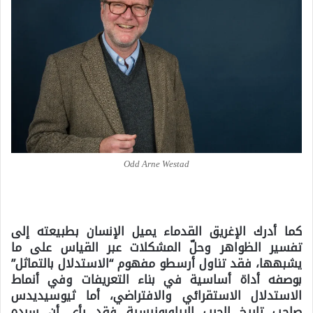
Odd Arne Westad
كما أدرك الإغريق القدماء يميل الإنسان بطبيعته إلى
تفسير الظواهر وحلّ المشكلات عبر القياس على ما
يشبهها، فقد تناول أرسطو مفهوم “الاستدلال بالتماثل”
بوصفه أداة أساسية في بناء التعريفات وفي أنماط
الاستدلال الاستقرائي والافتراضي، أما ثيوسيديدس
صاحب تاريخ الحرب البيلوبونيسية فقد رأى أن سرده