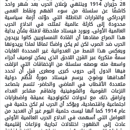
28 حزيران 1914 وينتهي بإعلان الحرب بعد شهر واحد
كاشفًا عن سلسلة من سوء الفهم ونقاط العمى
الإدراكي والقرارات الخاطئة التي حوّلت أزمة سياسية
محدودة إلى كارثة عالمية تمثلت في اندلاع الحرب
العالمية الأولى، ويورد فيستاد ملاحظة لافتة بشأن بداية
هذا الصراع مفادها أن القادة النمساويين كانوا يريدون
الحرب ضد الصرب لكن لم يكن واضحًا تمامًا لماذا يريدونها
ويعكس هذا النمط من العدوانية غير المحددة الغايات
سمةً متكررة عبر القرن اللاحق الذي يمكن توصيف أجزاء
واسعة منه بوصفه سلسلة من الإخفاقات التي انزلقت
فيها الدول إلى حروب كبرى وصغرى قبل أن تحدد
أهدافها بوضوح، يرسم فيستاد صورةً لنُظُم دولية
متعددة الأقطاب في الماضي والحاضر- تتسم بتصاعد
النزعات القومية والشوفينية وتفاقم مشاعر العداء
وترافق ذلك مع تحولات تكنولوجية عميقة واضطرابات
اجتماعية واقتصادية، ويؤكد أن الحرب لم تكن حتمية في
عام 1914 كما أنها ليست حتمية اليوم غير أن العديد من
العوامل التي أسهمت في اندلاع الحرب العالمية الأولى
عادت إلى الظهور: اختلالات تجارية ونزاعات إقليمية