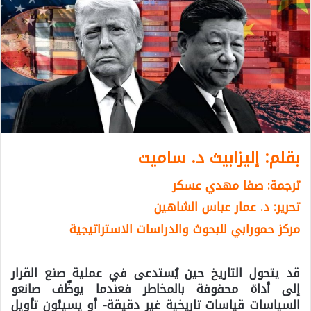
بقلم: إليزابيث د. ساميت
ترجمة: صفا مهدي عسكر
تحرير: د. عمار عباس الشاهين
مركز حمورابي للبحوث والدراسات الاستراتيجية
قد يتحول التاريخ حين يُستدعى في عملية صنع القرار
إلى أداة محفوفة بالمخاطر فعندما يوظّف صانعو
السياسات قياسات تاريخية غير دقيقة- أو يسيئون تأويل