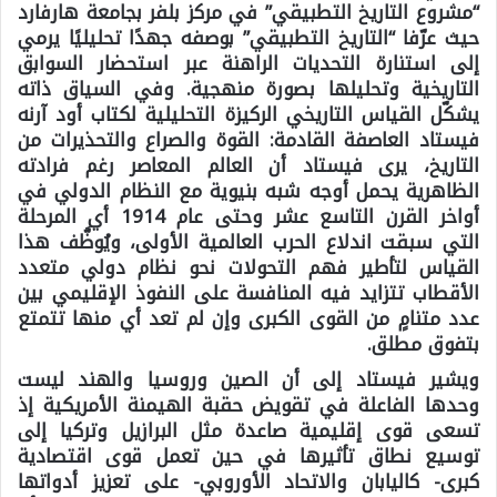
“مشروع التاريخ التطبيقي” في مركز بلفر بجامعة هارفارد
حيث عرّفا “التاريخ التطبيقي” بوصفه جهدًا تحليليًا يرمي
إلى استنارة التحديات الراهنة عبر استحضار السوابق
التاريخية وتحليلها بصورة منهجية. وفي السياق ذاته
يشكّل القياس التاريخي الركيزة التحليلية لكتاب أود آرنه
فيستاد العاصفة القادمة: القوة والصراع والتحذيرات من
التاريخ، يرى فيستاد أن العالم المعاصر رغم فرادته
الظاهرية يحمل أوجه شبه بنيوية مع النظام الدولي في
أواخر القرن التاسع عشر وحتى عام 1914 أي المرحلة
التي سبقت اندلاع الحرب العالمية الأولى، ويُوظَّف هذا
القياس لتأطير فهم التحولات نحو نظام دولي متعدد
الأقطاب تتزايد فيه المنافسة على النفوذ الإقليمي بين
عدد متنامٍ من القوى الكبرى وإن لم تعد أي منها تتمتع
بتفوق مطلق.
ويشير فيستاد إلى أن الصين وروسيا والهند ليست
وحدها الفاعلة في تقويض حقبة الهيمنة الأمريكية إذ
تسعى قوى إقليمية صاعدة مثل البرازيل وتركيا إلى
توسيع نطاق تأثيرها في حين تعمل قوى اقتصادية
كبرى- كاليابان والاتحاد الأوروبي- على تعزيز أدواتها