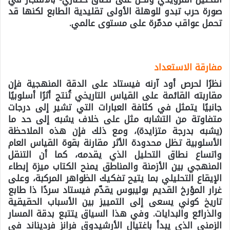
صورة حرب تبدو للوهلة الأولى تقليدية الطابع لكنها قد
تحمل عواقب مدمّرة على مستوى عالمي.
مفارقة الاستعداد
نظرًا لحرص أود آرنه فيستاد على الدقة المنهجية فإن
مقاربته القائمة على القياس التاريخي تُنتج أثرًا أسلوبيًا
جانبيًا يتمثل في كثافة العبارات التي تشير إلى درجات
متفاوتة من التشابه مثل على خلاف يشبه إلى حد ما
(يشبه بدرجة متزايدة)، ومع ذلك فإن هذه الملاحظة
الأسلوبية تظل محدودة الأثر مقارنة بقوة القياس العام
واتساع نطاق التحليل الذي يقدمه، كما أن التنقل
المنهجي بين الأزمنة والمناطق يمنح الكتاب ميزة إبطاء
الإيقاع التحليلي بما يتيح تفكيك الظواهر المركبة، وعلى
غرار المؤرخ القديم بوليبوس يقدّم فيستاد سردًا ذا طابع
تاريخ كوني يسعى إلى التمييز بين الأسباب الحقيقية
والذرائع والبدايات. وفي هذا السياق يتتبع بدقة المسار
الزمني الذي يبدأ باغتيال الأرشيدوق فرانز فرديناند في