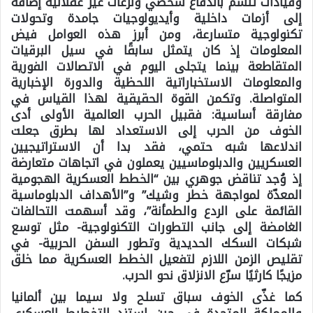
وقيادات تتسم باندفاع شخصي ونزعات غير عقلانية إضافة
إلى أزمات داخلية وأيديولوجيات جامدة وتحولات
تكنولوجية متسارعة، ومن أبرز هذه العوامل فيض
المعلومات إذ كان يتمثل سابقًا في سيل البرقيات
المتقاطعة بينما يتجلى اليوم في الاتصالات الفورية
والمعلومات الاستخباراتية اللحظية والدورة الإخبارية
المتواصلة. وتكمن القوة الحقيقية لهذا القياس في
مفارقة أساسية: فقبيل الحرب العالمية الأولى أدى
الخوف من الحرب إلى الاستعداد لها بطرق جعلت
اندلاعها شبه حتمي، فقد بدا أن الاستراتيجيين
العسكريين والدبلوماسيين يعملون في اتجاهات متعارضة
إذ وُجد تناقض جوهري بين “الخطط العسكرية الهجومية
المعدّة لمواجهة خطر وشيك” و”الأهداف الدبلوماسية
القائمة على الردع والطمأنة”، وقد أسهمت التحالفات
الغامضة إلى جانب التطورات التكنولوجية- مثل توسع
شبكات السكك الحديدية وتطور السفن الحربية- في
تقليص الزمن اللازم لتفعيل الخطط العسكرية مما خلق
مزيجًا كارثيًا سرّع الانزلاق نحو الحرب.
كما غذّى الخوف سباق تسلح ولا سيما بين ألمانيا