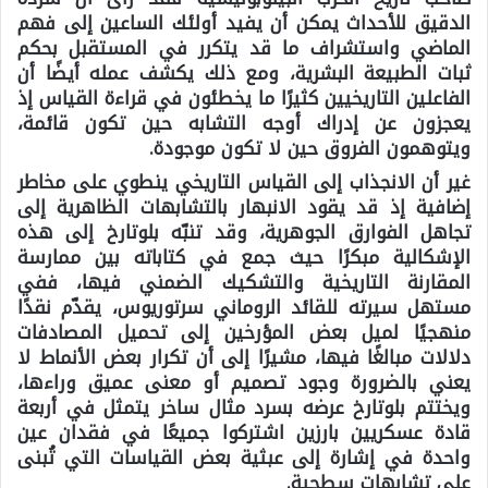
الدقيق للأحداث يمكن أن يفيد أولئك الساعين إلى فهم
الماضي واستشراف ما قد يتكرر في المستقبل بحكم
ثبات الطبيعة البشرية، ومع ذلك يكشف عمله أيضًا أن
الفاعلين التاريخيين كثيرًا ما يخطئون في قراءة القياس إذ
يعجزون عن إدراك أوجه التشابه حين تكون قائمة،
ويتوهمون الفروق حين لا تكون موجودة.
غير أن الانجذاب إلى القياس التاريخي ينطوي على مخاطر
إضافية إذ قد يقود الانبهار بالتشابهات الظاهرية إلى
تجاهل الفوارق الجوهرية، وقد تنبّه بلوتارخ إلى هذه
الإشكالية مبكرًا حيث جمع في كتاباته بين ممارسة
المقارنة التاريخية والتشكيك الضمني فيها، ففي
مستهل سيرته للقائد الروماني سرتوريوس، يقدّم نقدًا
منهجيًا لميل بعض المؤرخين إلى تحميل المصادفات
دلالات مبالغًا فيها، مشيرًا إلى أن تكرار بعض الأنماط لا
يعني بالضرورة وجود تصميم أو معنى عميق وراءها،
ويختتم بلوتارخ عرضه بسرد مثال ساخر يتمثل في أربعة
قادة عسكريين بارزين اشتركوا جميعًا في فقدان عين
واحدة في إشارة إلى عبثية بعض القياسات التي تُبنى
على تشابهات سطحية.