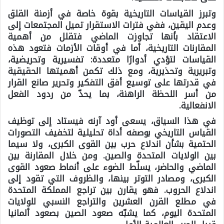
وتبرز القياسات التاريخية بقوة خاصة في أزمنة القلق
وعدم اليقين، ففي فترات الاستقرار تميل المجتمعات إلى
الاعتقاد بأنها تجاوزت الماضي فتقلل من أهمية
المقارنات التاريخية، أما في أوقات الأزمات فتعود هذه
القياسات لتؤدي أدوارًا متعددة: تفسيرية وتحريضية،
وتبريرية وتحذيرية، ومع ذلك تكمن أهميتها الحقيقية
في قدرتها على توسيع أفق التفكير وتحرير صانع القرار
من أسر اللحظة الراهنة، بما يحدّ من ردود الفعل
الانفعالية.
في هذا السياق، يسعى أود آرنه فيستاد إلى توظيف
القياس التاريخي بوصفه أداة تحليلية لتخفيف التصورات
الحتمية بشأن اندلاع حرب بين القوى الكبرى، ولا سيما
بين الولايات المتحدة والصين. ومن خلال المقارنة بين
الماضي والحاضر، يسلّط الضوء على أنماط صعود القوى
الكبرى، ومصادر التوتر بينها، والظروف التي تقود إلى
اندلاع الحروب. فهو يقارن بين تراجع المملكة المتحدة
في مطلع القرن العشرين والتراجع النسبي للولايات
المتحدة اليوم، كما يشبّه صعود الصين بصعود ألمانيا