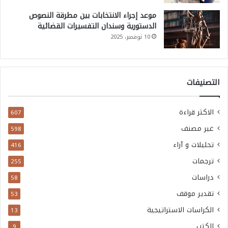
موعد إجراء الانتخابات بين مطرقة النصوص
الدستورية وسندان التفسيرات القضائية
10 نوفمبر، 2025
التصنيفات
الاكثر قراءة
607
غير مصنف
598
تحليلات و آراء
416
ترجمات
255
دراسات
58
تقدير موقف
53
الكراسات الاستراتيجية
13
الكتب
9