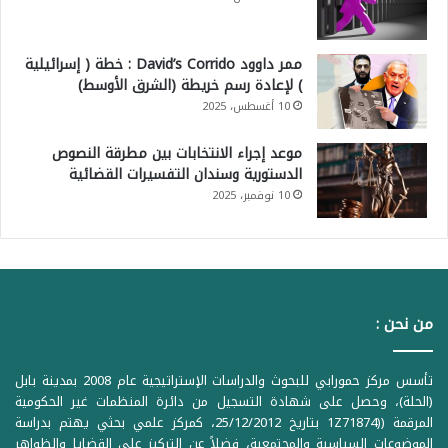
ممر داوود David’s Corrido : خطة ( إسرائيلية
) لإعادة رسم خريطة (الشرق الأوسط)
10 أغسطس، 2025
موعد إجراء الانتخابات بين مطرقة النصوص
الدستورية وسندان التفسيرات القضائية
10 نوفمبر، 2025
من نحن :
تأسس مركز حمورابي للبحوث والدراسات الإستراتيجية عام 2008 بمدينة بابل
(الحلة)، وحصل على شهادة التسجيل من دائرة المنظمات غير الحكومية
المرقمة ((1Z71874 بتاريخ 25/12/2012، كمركز علمي بحثي يهتم بدراسة
الموضوعات السياسية والمجتمعية، فضلاً عن التركيز على القضايا والظواهر