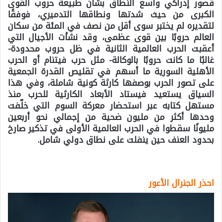
قصور إدراكي واسع النطاق بشأن طبيعة حروب القوى
الكبرى من حيث شدتها ونطاقها التدميري، فوفقًا
لتقديره لم يختبر سوى أقل من نصف في المئة من سكان
العالم حروبًا بين قوى عظمى، وقد نشأت الأجيال التي
أعقبت الحرب العالمية الثانية في ظل حروب محدودة-
غالبًا ما كانت حروبًا بالوكالة- مثل حرب فيتنام أو الحرب
الأهلية السورية ما أسهم في تقليص القدرة الجمعية
على تصور الحرب بوصفها كارثة كونية شاملة، وفي هذا
السياق يستعيد فيستاد الأبعاد الكارثية للحرب منذ
مستهل كتابه عبر استحضار معركة السوم التي خلّفت
وحدها أكثر من مليون ضحية من إجمالي نحو أربعين
مليونًا سقطوا في الحرب العالمية الأولى في تذكير صارخ
بحدود العنف حين ينفلت على نطاق دولي شامل.
احذر الجنرال الأعور