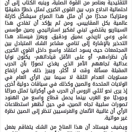
التقليدية بعناصر من القوة الصلبة، وينبه الكتاب إلى أن
احتمالية اندلاع حرب بين القوى الكبرى تمثل خطرًا حقيقيًا
ومتزايدًا محذرًا من أن مثل هذا الصراع سيشكّل كارثة
عالمية بكل المقاييس، ومن ثم يؤكد أن تفادي هذا
السيناريو يقتضي تبني تفكير استراتيجي رصين مؤسس
على وعي تاريخي عميق ودقيق. ويعزز فيستاد هذا
التحذير بالإشارة إلى تنامي مشاعر الشك المتبادل بين
المجتمعات حيث يسود اعتقاد واسع داخل القوى الكبرى
بأن نظراءهم- أو على الأقل قياداتهم- يكنّون نوايا
عدائية تجاههم الأمر الذي يغذي تصورًا بأن الحرب
المقبلة مسألة وقت لا أكثر، ويبرز ذلك في ارتفاع
مستويات انعدام الثقة لا سيما بين الرأي العام في
الولايات المتحدة والصين وكذلك في سياقات دولية أخرى
إذ يرى نحو ثلثي الروس أن الحرب في أوكرانيا تمثل صراعًا
وجوديًا مع الغرب بينما يحمل قطاع واسع من الهنود
تصورات سلبية تجاه الصين، في حين تُظهر استطلاعات
الرأي أن غالبية الألمان والفرنسيين تنظر إلى الصين نظرة
غير مواتية.
ويضيف فيستاد أن هذا المناخ من الشك يتفاقم بفعل