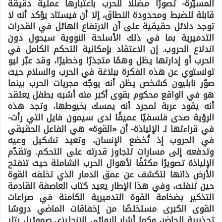
المسيّرة- تصورًا مضللًا للحرب باعتبارها عملية دقيقة
قابلة للضبط ومحدودة النطاق، إلا أن فيستاد يؤكد أنه لا
توجد دلائل حقيقية على أن الارتفاع الهائل في القدرات
التدميرية بما في ذلك الأسلحة النووية سيحول دون
اندلاع الحروب. إن الاعتقاد بإمكانية التحكم الكامل في
الحرب أو إدارتها يظل وهمًا متجذرًا وخطيرًا، وقد عبّر ليو
تولستوي عن هذه الفكرة ببلاغة في الحرب والسلام حيث
صوّر نابليون كشخص يظن أنه يوجّه مجريات الحرب بينما
هو في الواقع محكوم بقوى أكبر منه أشبه بطفل يعتقد
أنه يقود عربة لمجرد أنه يمسك بخيوطها، وتجد هذه
الرؤية صدى فلسفيًا عميقًا لدى سيمون فايل التي رأت-
في قراءتها لـ الإلياذة- أن «القوة» هي الفاعل الحقيقي
في الحروب إذ تُخضع الإنسان، وتعيد تشكيل وعيه
وتدفعه إلى مسارات تتجاوز قدرته على التحكم. وتقدّم
الإلياذة تصويرًا مكثفًا لأهوال الحرب الشاملة حيث تنفتح
الأرض ذاتها لتكشف عن عمق الدمار الذي تخلفه القوة
حين تنفلت، وفي هذا الإطار يعيد كتاب العاصفة القادمة
التذكير بضخامة القوة التدميرية الكامنة في صراعات
القوى الكبرى مستخلصًا من إخفاقات الماضي دروسًا
تحذيرية للحاضر، وكما أشار الروائي الإنجليزي صموئيل بتلر