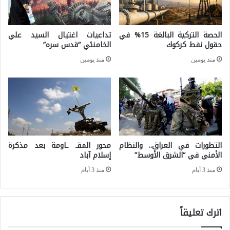
ع
ا
ر
ل
الحصة التركية البالغة 15% في
تداعيات اغتيال السيد علي
ا
حقول نفط كركوك
الخامنئي “قدس سره”
إ
ق
م
منذ يومين
منذ يومين
ي
ا
ل
ر
ل
ا
ه
ت
ي
م
التطورات في العراق.. والنظام
محور المقـ ـاومة بعد مذكرة
م
ن
الأمني في “الشرق الأوسط”
إسلام آباد
ن
أ
منذ 3 أيام
منذ 3 أيام
ة
و
ا
ب
اترك تعليقاً
ل
ك
ا