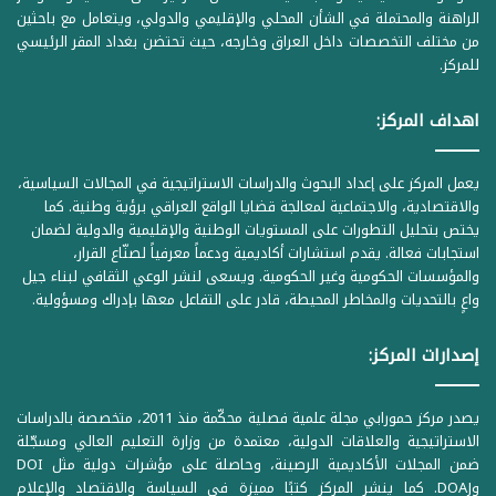
الراهنة والمحتملة في الشأن المحلي والإقليمي والدولي، ويتعامل مع باحثين
من مختلف التخصصات داخل العراق وخارجه، حيث تحتضن بغداد المقر الرئيسي
للمركز.
اهداف المركز:
يعمل المركز على إعداد البحوث والدراسات الاستراتيجية في المجالات السياسية،
والاقتصادية، والاجتماعية لمعالجة قضايا الواقع العراقي برؤية وطنية. كما
يختص بتحليل التطورات على المستويات الوطنية والإقليمية والدولية لضمان
استجابات فعالة. يقدم استشارات أكاديمية ودعماً معرفياً لصنّاع القرار،
والمؤسسات الحكومية وغير الحكومية. ويسعى لنشر الوعي الثقافي لبناء جيل
واعٍ بالتحديات والمخاطر المحيطة، قادر على التفاعل معها بإدراك ومسؤولية.
إصدارات المركز:
يصدر مركز حمورابي مجلة علمية فصلية محكّمة منذ 2011، متخصصة بالدراسات
الاستراتيجية والعلاقات الدولية، معتمدة من وزارة التعليم العالي ومسجّلة
ضمن المجلات الأكاديمية الرصينة، وحاصلة على مؤشرات دولية مثل DOI
وDOAJ. كما ينشر المركز كتبًا مميزة في السياسة والاقتصاد والإعلام