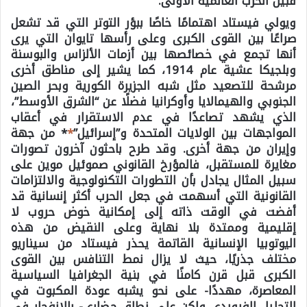
قبيل الحرب العالمية الأولى.
ويولي فيستاد اهتمامًا خاصًا ببؤر التوتر التي قد تشعل
صراعًا بين القوى الكبرى وعلى رأسها تايوان التي يرى
أنها تجمع في خصائصها بين أزمات الألزاس والبوسنة
وبلجيكا عشية عام 1914، كما يشير إلى مناطق أخرى
مرشحة للتصعيد مثل شبه الجزيرة الكورية وبحر الصين
الجنوبي والهيمالايا وأوكرانيا فضلًا عن “الشرق الأوسط”،
الذي يشهد تصاعدًا في عدم الاستقرار في أعقاب
المواجهات بين الولايات المتحدة و”إسرائيل”
*
* من جهة
وإيران من جهة أخرى. وقد طرح باحثون آخرون تصورات
مغايرة للمستقبل، فالمؤرخ القانوني صموئيل موين على
سبيل المثال يجادل بأن التطورات التكنولوجية والالتزامات
القانونية التي أسهمت في جعل الحرب أكثر إنسانية قد
أفضت في الوقت ذاته إلى إمكانية خوض حروب لا
إقليمية وممتدة بلا نهاية وعلى النقيض من هذه
اليوتوبيا الإنسانية القاتمة يحذر فيستاد من سيناريو
مختلف جذريًا، حيث لا يزال نمط التنافس بين القوى
الكبرى قبل قرن كامنًا في بنية الجغرافيا السياسية
المعاصرة، مهددًا- على نحو يشبه عودة المكبوت في
التحليل الفرويدي ولكن على نطاق حضاري- بالانفجار في