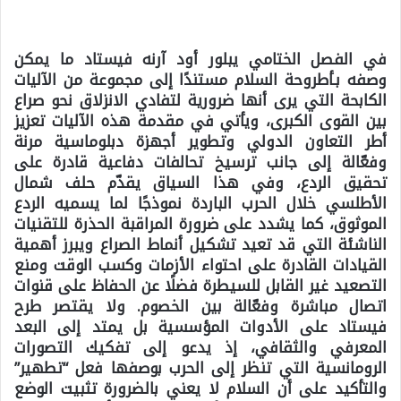
في الفصل الختامي يبلور أود آرنه فيستاد ما يمكن
وصفه بـأطروحة السلام مستندًا إلى مجموعة من الآليات
الكابحة التي يرى أنها ضرورية لتفادي الانزلاق نحو صراع
بين القوى الكبرى، ويأتي في مقدمة هذه الآليات تعزيز
أطر التعاون الدولي وتطوير أجهزة دبلوماسية مرنة
وفعّالة إلى جانب ترسيخ تحالفات دفاعية قادرة على
تحقيق الردع، وفي هذا السياق يقدّم حلف شمال
الأطلسي خلال الحرب الباردة نموذجًا لما يسميه الردع
الموثوق، كما يشدد على ضرورة المراقبة الحذرة للتقنيات
الناشئة التي قد تعيد تشكيل أنماط الصراع ويبرز أهمية
القيادات القادرة على احتواء الأزمات وكسب الوقت ومنع
التصعيد غير القابل للسيطرة فضلًا عن الحفاظ على قنوات
اتصال مباشرة وفعّالة بين الخصوم. ولا يقتصر طرح
فيستاد على الأدوات المؤسسية بل يمتد إلى البعد
المعرفي والثقافي، إذ يدعو إلى تفكيك التصورات
الرومانسية التي تنظر إلى الحرب بوصفها فعل “تطهير”
والتأكيد على أن السلام لا يعني بالضرورة تثبيت الوضع