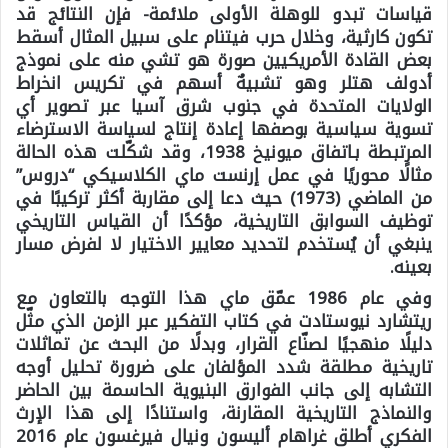
قياسات تبدو للوهلة الأولى ملائمة- فإن النتائج قد
تكون كارثية، وخلال حرب فيتنام على سبيل المثال أسقط
بعض القادة الأمريكيين صورة هو تشي منه على نموذج
أدولف هتلر وهو تشبيهٌ أسهم في تكريس انخراط
الولايات المتحدة في جنوب شرق آسيا عبر تصوير أي
تسوية سياسية بوصفها إعادة إنتاج لسياسة الاسترضاء
المرتبطة بـاتفاق ميونيخ 1938، وقد شكّلت هذه الحالة
مثالًا محوريًا في عمل إرنست ماي الكلاسيكي “دروس”
من الماضي (1973) حيث دعا إلى مقاربة أكثر تركيبًا في
توظيف السوابق التاريخية، مؤكدًا أن القياس التاريخي
ينبغي أن يُستخدم لتحديد معايير الاختيار لا لفرض مسار
بعينه.
وفي عام 1986 عمّق ماي هذا التوجه بالتعاون مع
ريتشارد نيوستادت في كتاب التفكير عبر الزمن الذي مثّل
دليلًا منهجيًا لصنّاع القرار، وبدلًا من البحث عن تماثلات
تاريخية مطلقة شدد المؤلفان على ضرورة تحليل أوجه
التشابه إلى جانب الفوارق البنيوية الحاسمة بين الحاضر
والنماذج التاريخية المقارنة، واستنادًا إلى هذا الإرث
الفكري أطلق غراهام أليسون ونيال فيرغسون عام 2016