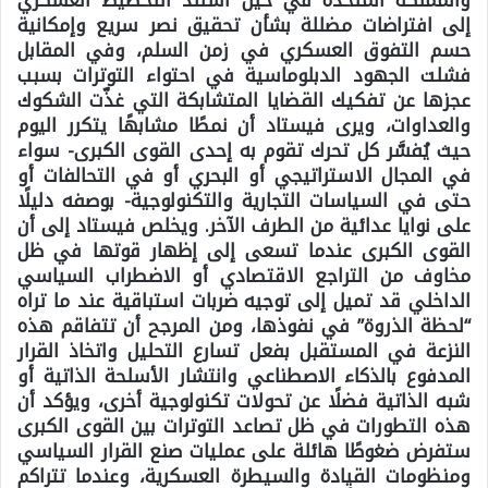
والمملكة المتحدة في حين استند التخطيط العسكري
إلى افتراضات مضللة بشأن تحقيق نصر سريع وإمكانية
حسم التفوق العسكري في زمن السلم، وفي المقابل
فشلت الجهود الدبلوماسية في احتواء التوترات بسبب
عجزها عن تفكيك القضايا المتشابكة التي غذّت الشكوك
والعداوات، ويرى فيستاد أن نمطًا مشابهًا يتكرر اليوم
حيث يُفسَّر كل تحرك تقوم به إحدى القوى الكبرى- سواء
في المجال الاستراتيجي أو البحري أو في التحالفات أو
حتى في السياسات التجارية والتكنولوجية- بوصفه دليلًا
على نوايا عدائية من الطرف الآخر. ويخلص فيستاد إلى أن
القوى الكبرى عندما تسعى إلى إظهار قوتها في ظل
مخاوف من التراجع الاقتصادي أو الاضطراب السياسي
الداخلي قد تميل إلى توجيه ضربات استباقية عند ما تراه
“لحظة الذروة” في نفوذها، ومن المرجح أن تتفاقم هذه
النزعة في المستقبل بفعل تسارع التحليل واتخاذ القرار
المدفوع بالذكاء الاصطناعي وانتشار الأسلحة الذاتية أو
شبه الذاتية فضلًا عن تحولات تكنولوجية أخرى، ويؤكد أن
هذه التطورات في ظل تصاعد التوترات بين القوى الكبرى
ستفرض ضغوطًا هائلة على عمليات صنع القرار السياسي
ومنظومات القيادة والسيطرة العسكرية، وعندما تتراكم