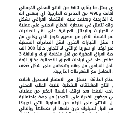
فعلى مستوى انتاج وتصدير النفط الذي يمثل ما يقارب 60% من الناتج المحلي الاجمالي
و88% من تمويل الموازنة الحكومية العامة و96% من الصادرات الخارجية اي بمعنى انه
اقية الخارجية ويعتمد عليه الاقتصاد العراقي بشكل
بوقه تتمثل في سيطرة القطاع الاجنبي على عملية
الخيارات والبدائل العراقية على نقل الصادرات
مر النسبة الاكبر عبر مضيق هرمز الذي يعاني من
تمثل الخيارات الاخرى لنقل الصادرات النفطية
العراقية الى الاسواق العالمية سواء عبر تركيا او سوريا (والتي لا تتجاوز حالياً 300 الف
برميل يومياً) الا نسبة ضئيلة جداً من حصة العراق المقررة من قبل منظمة اوبك والبالغة 3
خفاض حاد في ايرادات العراق الاجمالية وخلق ازمة
داخل العراقي من جهة وتنعكس على شكل ضعف
تعامل مع الضغوطات الخارجية.
طاع الطاقة تتمثل في الافتقار لاسطول ناقلات
انتاج المشتقات النفطية لتلبية الطلب المحلي
صاحب للنفط بعد توقف النسبة الاكبر من عمليات
في موضوع القدرة على التجهيز من جهة واحتمالية
 الانتاج على الرغم من المناورة التي تجريها
 الابار للحيلولة دون تلفها او تعطلها وبالتالي