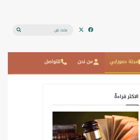
‫X
فيسبوك
بحث
عن
مجلة حمورابي
من نحن
للتواصل
الاكثر قراءةً