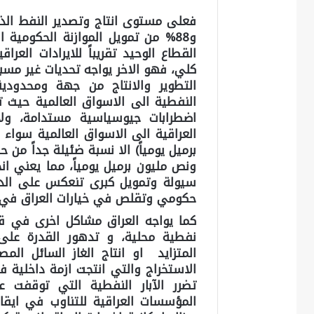
القطاع الوحيد تقريباً للايرادات العر
كلي، فهو الاخر يواجه تحديات غير مس
التطوير والانتاج من جهة ومحدودية 
النفطية الى الاسواق العالمية حيث ت
اضطرابات جيوسياسية مستدامة، ولا 
ونص مليون برميل يومياً، مما يعني ان
سيولة وتمويل كبرى تنعكس على ال
حكومي وتقلص في خيارات العراق في ال
كما يواجه العراق مشاكل اخرى في ق
نفطية محلية، و تدهور القدرة على 
المتزايد او انتاج الغاز السائل الم
الاستخراج والتي انتجت ازمة داخلية 
تضرر الآبار النفطية التي توقفت عن
المؤسسات العراقية للتناوب في ايقاف