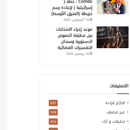
Corrido : خطة (
إسرائيلية ) لإعادة رسم
خريطة (الشرق الأوسط)
10 أغسطس، 2025
موعد إجراء الانتخابات
بين مطرقة النصوص
الدستورية وسندان
التفسيرات القضائية
10 نوفمبر، 2025
التصنيفات
الاكثر قراءة
607
غير مصنف
598
تحليلات و آراء
416