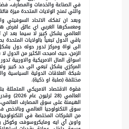
في الصناعة والخدمات والمصارف، فضلاً ع
والتي تمنح الولايات المتحدة ميزة فائق
وبعد ان تفكك الاتحاد السوفيتي والك
ومعسكرها الغربي اي عائق لفرض هيمن
العالمي بشكل كبير لا سيما بعد ان تم 
باقي الدول تبعياً بالولايات المتحدة ب
الى نواة ومركز تدور حوله دول بشكل
الزمن، حيث اصبحت الكثير من الدول لا 
اسواق المال الامريكية والاوربية تدور
المركزي بشكل تبعي الى حد كبير ولا 
شبكة العلاقات الدولية السياسية وال
مختلفة (صلبة او ذكية).
فقوة الاقتصاد الامريكي المتمثلة بنات
العالمي (8
الهيمنة على سوق المصارف العالمي،
سوق التكنولوجيا العالمي وبالاخص في
من الشركات المختصة في التكنولوجيا 
واوبن أي ايه ومايكروسوفت وكوكل ومي
وسوق داخلي عملاق بقدرات استهلاكي