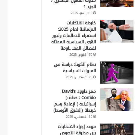
مدونة القانون الجعفري /
الجزء 1
5 سبتمبر، 2025
خارطة الانتخابات
البرلمانية لعام 2025:
استقراء للتحالفات ولدور
القوى السياسية الممثلة
لفصائل المقـ ـاومة
30 أكتوبر، 2025
نظام الكوتا: دراسة في
المبررات السياسية
25 أغسطس، 2025
ممر داوود David’s
Corrido : خطة (
إسرائيلية ) لإعادة رسم
خريطة (الشرق الأوسط)
10 أغسطس، 2025
موعد إجراء الانتخابات
بين مطرقة النصوص