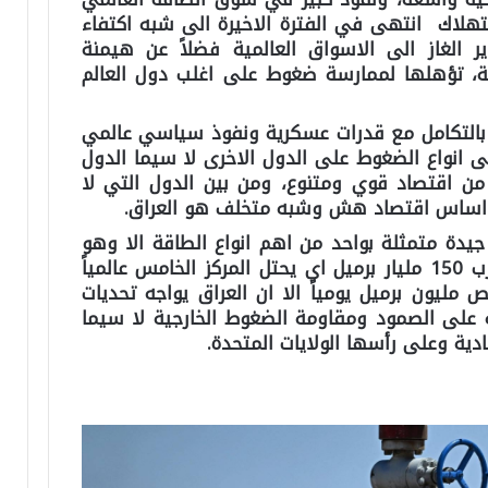
استهلاك انتهى في الفترة الاخيرة الى شبه اكتفاء
الغاز الى الاسواق العالمية فضلاً عن هيمنة
ة، تؤهلها لممارسة ضغوط على اغلب دول العالم
ة بالتكامل مع قدرات عسكرية ونفوذ سياسي عالمي
 انواع الضغوط على الدول الاخرى لا سيما الدول
 من اقتصاد قوي ومتنوع، ومن بين الدول التي لا
ى اساس اقتصاد هش وشبه متخلف هو العراق.
 جيدة متمثلة بواحد من اهم انواع الطاقة الا وهو
النفط والذي يبلغ احتياطه منه ما يقرب 150 مليار برميل اي يحتل المركز الخامس عالمياً
انتاجية جيدة تبلغ بحدود 4 ونص مليون برميل يومياً الا ان العراق يواجه تحديات
على الصمود ومقاومة الضغوط الخارجية لا سيما
ادية وعلى رأسها الولايات المتحدة.