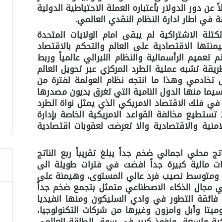
ن دور الدولار بأعتباره العملة الاحتياطية الدولية
ة في اطار ادارة النظام النقدي العالمي.
تلة الاشتراكية لم يبقى امام الولايات المتحدة
تها الاقتصادية على العالم والتحكم بالاقتصاد
تعميم الرأسمالية والنظام اللبرالي عالمياً وربط
طريقة تشبه عملية الطرد المركزي عبر تحويل العالم
 تخادمي وهذا ما انتجه نظام العولمة لفترة من
سيما منها الدول النامية التي تغرق بديون مصدرها
 في فلك الاقتصاد الامريكي الذي يمثل نواة الطرد
تستطيع مخالفة القواعد الامريكية الخاصة بإدارة
امنية والاقتصادية والا تعرضت لعقوبات اقتصادية
ج محلي اجمالي ضخم جداً يبلغ تقريباً ربع الناتج
2 ترليون عام 2026) وقدرات مالية كبيرة جداً افضت في فترات طويلة الى
 ومتوسط نصيب فرد عالي المستوى، وهيمنة على
 مجال الذكاء الاصطناعي متمثل بتجمع ضخم جداً
فائقة التطور في وادي السليكون ومنها انفيديا
تا وأبل وامزون وغيرها من شركات التكنولوجيا،
ة واسعة، ونفوذ كبير في سوق الطاقة العالمي