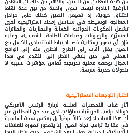
من هذه المعادن من الصين، والأهم من ذلك أن المعادن
الأرضية النادرة ليست سوى واحدة من بين عدة نقاط
اختناق حيوية، إذ تهيمن الصين كذلك على مراحل
المعالجة الوسيطة في سلاسل إمداد استراتيجية أخرى
تشمل المكونات الدوائية الفعالة والبطاريات والطائرات
المسيّرة والروبوتات وصناعات الطاقة الشمسية، وعليه
فإن أي تصور بإمكانية فك الارتباط الاقتصادي الكامل مع
الصين يظل أقرب إلى الطرح النظري منه إلى الواقع
العملي في حين ينبغي النظر إلى التقدم في هذا
المجال بوصفه عملية تدريجية تُقاس بمؤشرات نسبية لا
بتحولات جذرية سريعة.
اختبار التوجهات الاستراتيجية
أثار غياب التحضيرات العلنية لزيارة الرئيس الأمريكي
دونالد ترامب المرتقبة تساؤلاتٍ لدى عدد من المحللين غير
أن هذا الغياب لا يُعد خللاً عرضياً بل يعكس سمة أساسية
في مقاربة ترامب تجاه الصين، إذ يتمحور تصوره للعلاقات
الأمريكية- الصينية حول البعد الشخصي حيث ينظر إليها