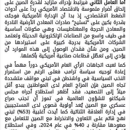
أما العامل الثاني
فيرتبط بإدراك متزايد لقدرة الصين على
إلحاق أضرار ملموسة بالاقتصاد الأمريكي رداً على أدوات
الضغط الاقتصادي، إذ بدا أن الإدارة الأمريكية فوجئت
بقدرة بكين على “تسليح” صادرات المعادن الأرضية النادرة
والمعادن الحرجة والمغناطيسات وهي مكونات أساسية
في طيف واسع من الصناعات الإلكترونية الحديثة وتعتمد
الشركات الأمريكية بدرجة كبيرة على استيرادها من
الصين، ومن شأن فقدان الوصول إلى هذه الموارد أن
يؤدي إلى تعطّل قطاعات صناعية أمريكية بأكملها.
كما لعبت اتجاهات الرأي العام الأمريكي دوراً مهماً في
إعادة توجيه سياسة ترامب فعلى الرغم من استمرار
النخب السياسية في واشنطن في تبني مواقف متشددة
تجاه الصين فإن المزاج العام لدى المواطنين يبدو أقل
ميلاً إلى التصعيد، فقد أظهر استطلاع أجراه مجلس
شيكاغو للشؤون العالمية في تموز أن تجنب صراع
عسكري مع الصين يُعد أولوية قصوى لدى المستجيبين
في إدارة العلاقة الثنائية كما أيدت أغلبية (53%) تبني
نهج قائم على التعاون والانخراط مع الصين للتعامل مع
صعودها مقارنة بـ 40% في عام 2024، وفي استطلاع