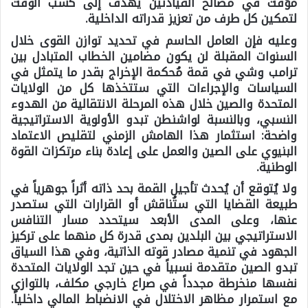
مؤقت في مصالح القيادتين يهدف إلى كسب الوقت
لتمكين كل طرف من تعزيز قدراته الداخلية.
وعليه فإن العامل الحاسم في تحديد توازن القوى خلال
السنوات المقبلة لن يكون مضامين الخطاب المتبادل بين
ترامب وشي في قمة مُحكمة الإخراج بقدر ما يتمثل في
السياسات والإجراءات التي ستتخذها كل من الولايات
المتحدة والصين خلال هذه المرحلة الانتقالية من الهدوء
النسبي، وبالنسبة لواشنطن تبدو الأولوية الاستراتيجية
واضحة: استثمار هذا الهامش الزمني لتقليص الاعتماد
البنيوي على الصين والعمل على إعادة بناء مرتكزات القوة
الوطنية.
ولا يُتوقع أن يُحدث تأجيل القمة بحد ذاته أثراً جوهرياً في
طبيعة القضايا التي ستُناقش أو القرارات التي ستصدر
عنها، وعلى المدى الأبعد سيتحدد مسار التنافس
الاستراتيجي بين البلدين بمدى قدرة كل منهما على تركيز
الجهود في تنمية مصادر قوته الذاتية، وفي هذا السياق
تبدو الصين متقدمة نسبياً في حين تجد الولايات المتحدة
نفسها منخرطة مجدداً في صراع خارجي مكلف، بالتوازي
مع استمرار مظاهر الاختلال في الانضباط المالي داخلياً.