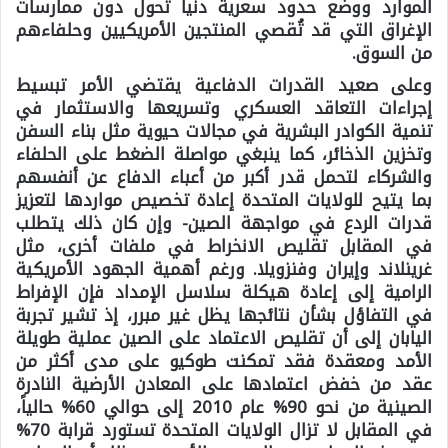
الموارد ووضع حدود سعرية دنيا تحول دون ممارسات
الإغراق التي قد تُقصي المنتجين الأمريكيين وحلفاءهم
من السوق.
وعلى صعيد القدرات الدفاعية يقتضي الأمر تبسيط
إجراءات التعاقد العسكري وتسريعها والاستثمار في
تنمية الكوادر البشرية في مجالات حيوية مثل بناء السفن
وتخزين الذخائر، كما ينبغي مواصلة الضغط على الحلفاء
والشركاء لتحمل قدر أكبر من أعباء الدفاع عن أنفسهم
بما يتيح للولايات المتحدة إعادة تخصيص مواردها لتعزيز
قدرات الردع في مواجهة الصين- وإن كان ذلك يتطلب
في المقابل تقليص الانخراط في ملفات أخرى، مثل
غرينلاند وإيران وفنزويلا. ورغم أهمية الجهود الأمريكية
الرامية إلى إعادة هيكلة سلاسل الإمداد فإن الإفراط
في التفاؤل بشأن نتائجها يظل غير مبرر، إذ تشير تجربة
اليابان إلى أن تقليص الاعتماد على الصين عملية طويلة
الأمد ومعقدة فقد تمكنت طوكيو على مدى أكثر من
عقد من خفض اعتمادها على المعادن الأرضية النادرة
الصينية من نحو 90% عام 2010 إلى حوالي 60% حالياً،
في المقابل لا تزال الولايات المتحدة تستورد قرابة 70%