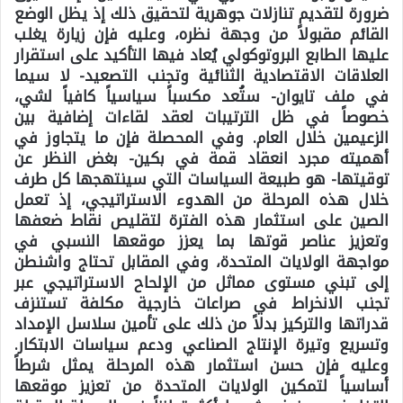
ضرورة لتقديم تنازلات جوهرية لتحقيق ذلك إذ يظل الوضع
القائم مقبولاً من وجهة نظره، وعليه فإن زيارة يغلب
عليها الطابع البروتوكولي يُعاد فيها التأكيد على استقرار
العلاقات الاقتصادية الثنائية وتجنب التصعيد- لا سيما
في ملف تايوان- ستُعد مكسباً سياسياً كافياً لشي،
خصوصاً في ظل الترتيبات لعقد لقاءات إضافية بين
الزعيمين خلال العام. وفي المحصلة فإن ما يتجاوز في
أهميته مجرد انعقاد قمة في بكين- بغض النظر عن
توقيتها- هو طبيعة السياسات التي سينتهجها كل طرف
خلال هذه المرحلة من الهدوء الاستراتيجي، إذ تعمل
الصين على استثمار هذه الفترة لتقليص نقاط ضعفها
وتعزيز عناصر قوتها بما يعزز موقعها النسبي في
مواجهة الولايات المتحدة، وفي المقابل تحتاج واشنطن
إلى تبني مستوى مماثل من الإلحاح الاستراتيجي عبر
تجنب الانخراط في صراعات خارجية مكلفة تستنزف
قدراتها والتركيز بدلاً من ذلك على تأمين سلاسل الإمداد
وتسريع وتيرة الإنتاج الصناعي ودعم سياسات الابتكار.
وعليه فإن حسن استثمار هذه المرحلة يمثل شرطاً
أساسياً لتمكين الولايات المتحدة من تعزيز موقعها