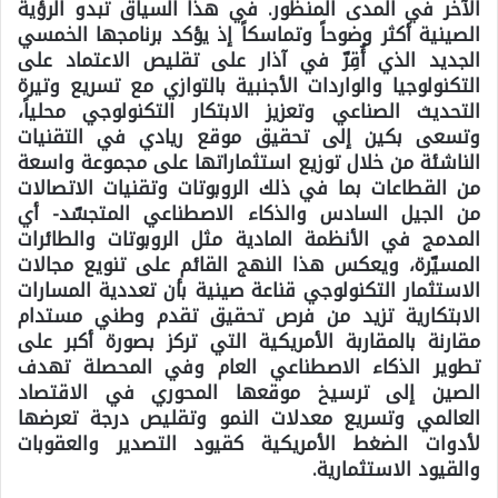
الآخر في المدى المنظور. في هذا السياق تبدو الرؤية
الصينية أكثر وضوحاً وتماسكاً إذ يؤكد برنامجها الخمسي
الجديد الذي أُقِرّ في آذار على تقليص الاعتماد على
التكنولوجيا والواردات الأجنبية بالتوازي مع تسريع وتيرة
التحديث الصناعي وتعزيز الابتكار التكنولوجي محلياً،
وتسعى بكين إلى تحقيق موقع ريادي في التقنيات
الناشئة من خلال توزيع استثماراتها على مجموعة واسعة
من القطاعات بما في ذلك الروبوتات وتقنيات الاتصالات
من الجيل السادس والذكاء الاصطناعي المتجسّد- أي
المدمج في الأنظمة المادية مثل الروبوتات والطائرات
المسيّرة، ويعكس هذا النهج القائم على تنويع مجالات
الاستثمار التكنولوجي قناعة صينية بأن تعددية المسارات
الابتكارية تزيد من فرص تحقيق تقدم وطني مستدام
مقارنة بالمقاربة الأمريكية التي تركز بصورة أكبر على
تطوير الذكاء الاصطناعي العام وفي المحصلة تهدف
الصين إلى ترسيخ موقعها المحوري في الاقتصاد
العالمي وتسريع معدلات النمو وتقليص درجة تعرضها
لأدوات الضغط الأمريكية كقيود التصدير والعقوبات
والقيود الاستثمارية.