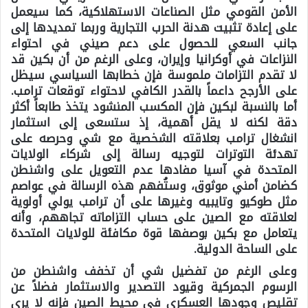
الأمن القومي مثل الصناعات الاستهلاكية، كما سيعمل
على إعادة تثبيت هدنة الحرب التجارية وربما تمديدها إلى
جانب السعي للحصول على دعم صيني في احتواء
النزاعات في أوكرانيا وإيران، وعلى الرغم من أن بكين قد
لا تقدم التزامات ملموسة فإن خطابها السياسي سيظل
على الأرجح داعماً بالقدر الكافي لاحتواء توقعات ترامب.
أما بالنسبة لبكين فإن المكسب المنشود يتخذ طابعاً أكثر
دقة لكنه لا يقل أهمية، إذ ستسعى إلى استثمار
انشغال ترامب بعلاقته الشخصية مع شي وحرصه على
تهدئة التوترات لتوجيه رسالة إلى شركاء الولايات
المتحدة في آسيا مفادها عدم التعويل على واشنطن
كضامن أمني موثوق، وستُفهم هذه الرسالة في عواصم
مثل طوكيو وتايبيه وغيرها على أن ترامب يولي أولوية
لعلاقته مع الصين على حساب التزاماته تجاههم، وأنه
يتعامل مع بكين بوصفها قوة مكافئة للولايات المتحدة
على الساحة الدولية.
وعلى الرغم من تفضيل شي أن تخفف واشنطن من
الرسوم الجمركية وقيود التصدير والاستثمار فضلاً عن
تقليص وجودها العسكري في محيط الصين فإنه لا يرى