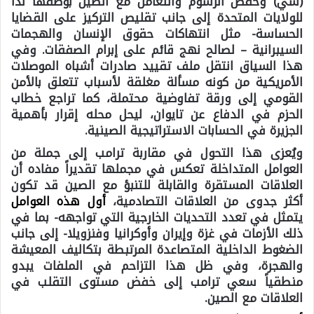
(شي) وخفض الرسوم والتعامل مع الصين بوصفها نداً
للولايات المتحدة إلى جانب تقليص التركيز على القضايا
الحساسة- مثل انتهاكات حقوق الإنسان والهجمات
السيبرانية – لصالح نهج قائم على إبرام الصفقات. وفي
هذا السياق انتقل ملف تقييد صادرات أشباه الموصلات
الأمريكية من كونه مسألة مغلقة لأسباب تتعلق بالأمن
القومي إلى ورقة تفاوضية محتملة، كما تراجع خطاب
الحزم في الدفاع عن تايوان، ليحل محله إقرار بأهمية
الجزيرة في الحسابات الاستراتيجية الصينية.
ويُعزى هذا التحول في مقاربة ترامب إلى جملة من
العوامل المتداخلة تعكس في مجملها تقديراً مفاده أن
العلاقات المستقرة والقابلة للتنبؤ مع الصين قد تكون
أكثر جدوى من العلاقات التصادمية،
أول هذه العوامل
يتمثل في تعدد التحديات الخارجية التي تواجهه- بما في
ذلك الأزمات في غزة وإيران وأوكرانيا وفنزويلا- إلى جانب
الضغوط الداخلية المتصاعدة المرتبطة بتكاليف المعيشة
والهجرة، وفي ظل هذا التزاحم في الملفات يبدو
منطقياً سعي ترامب إلى خفض مستوى التقلب في
العلاقات مع الصين.