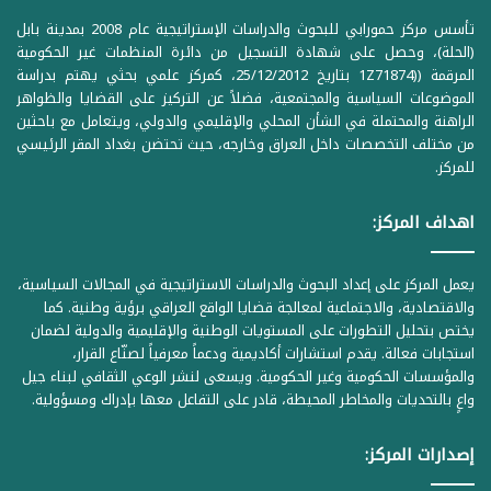
تأسس مركز حمورابي للبحوث والدراسات الإستراتيجية عام 2008 بمدينة بابل
(الحلة)، وحصل على شهادة التسجيل من دائرة المنظمات غير الحكومية
المرقمة ((1Z71874 بتاريخ 25/12/2012، كمركز علمي بحثي يهتم بدراسة
الموضوعات السياسية والمجتمعية، فضلاً عن التركيز على القضايا والظواهر
الراهنة والمحتملة في الشأن المحلي والإقليمي والدولي، ويتعامل مع باحثين
من مختلف التخصصات داخل العراق وخارجه، حيث تحتضن بغداد المقر الرئيسي
للمركز.
اهداف المركز:
يعمل المركز على إعداد البحوث والدراسات الاستراتيجية في المجالات السياسية،
والاقتصادية، والاجتماعية لمعالجة قضايا الواقع العراقي برؤية وطنية. كما
يختص بتحليل التطورات على المستويات الوطنية والإقليمية والدولية لضمان
استجابات فعالة. يقدم استشارات أكاديمية ودعماً معرفياً لصنّاع القرار،
والمؤسسات الحكومية وغير الحكومية. ويسعى لنشر الوعي الثقافي لبناء جيل
واعٍ بالتحديات والمخاطر المحيطة، قادر على التفاعل معها بإدراك ومسؤولية.
إصدارات المركز: