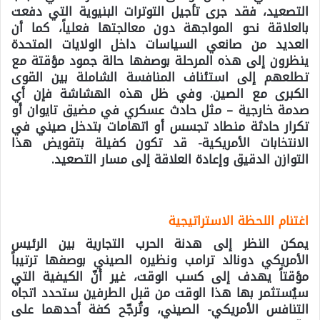
التصعيد، فقد جرى تأجيل التوترات البنيوية التي دفعت
بالعلاقة نحو المواجهة دون معالجتها فعلياً، كما أن
العديد من صانعي السياسات داخل الولايات المتحدة
ينظرون إلى هذه المرحلة بوصفها حالة جمود مؤقتة مع
تطلعهم إلى استئناف المنافسة الشاملة بين القوى
الكبرى مع الصين. وفي ظل هذه الهشاشة فإن أي
صدمة خارجية – مثل حادث عسكري في مضيق تايوان أو
تكرار حادثة منطاد تجسس أو اتهامات بتدخل صيني في
الانتخابات الأمريكية- قد تكون كفيلة بتقويض هذا
التوازن الدقيق وإعادة العلاقة إلى مسار التصعيد.
اغتنام اللحظة الاستراتيجية
يمكن النظر إلى هدنة الحرب التجارية بين الرئيس
الأمريكي دونالد ترامب ونظيره الصيني بوصفها ترتيباً
مؤقتاً يهدف إلى كسب الوقت، غير أنّ الكيفية التي
سيُستثمر بها هذا الوقت من قبل الطرفين ستحدد اتجاه
التنافس الأمريكي- الصيني، وتُرجّح كفة أحدهما على