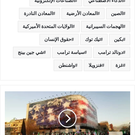
الذكاء الاصطناعي
الصناعات الإلكترونية
الصين
المعادن الأرضية
المعادن النادرة
الهجمات السيبرانية
الولايات المتحدة الأميركية
بكين
تيك توك
حقوق الإنسان
دونالد ترامب
سياسة ترامب
شي جين بينج
غزة
فنزويلا
واشنطن
ا
ل
ق
و
ة