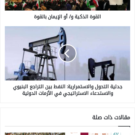
ا
القوة الذكية و/ أو الإيمان بالقوة
ل
ذ
ج
ك
د
ي
ل
ة
ي
و
ة
/
ا
أ
جدلية التحول والاستمرارية: النفط بين التراجع البنيوي
ل
و
والاستدعاء الاستراتيجي في الأزمات الدولية
ت
ا
ح
ل
و
إ
مقالات ذات صلة
ل
ي
و
م