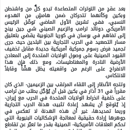
بعد عقدٍ من التوترات المتصاعدة تبدو كلٌّ من واشنطن
وبكين وكأنهما تتحركان ضمن هامشٍ من الهدوء
النسبي، ففي تشرين الأول الماضي توصّل الرئيس
الأمريكي دونالد ترامب والزعيم الصيني شي جين بينج
إلى تفاهم في بوسان في كوريا الجنوبية يقضي بتعليق
مسار التصعيد في الحرب التجارية بين البلدين حيث جرى
تجميد فرض رسوم جمركية أمريكية جديدة مقابل تخفيف
القيود الصينية على وصول الولايات المتحدة إلى المعادن
الأرضية النادرة والمغناطيسات، ومع ذلك فإن هذا
الانفراج على الرغم من واقعيته يظل هشّاً وقابلاً
للانتكاس.
وتتجه الأنظار إلى اللقاء المرتقب بين الزعيمين- الذي كان
مقرراً في 31 آذار في بكين قبل أن يُؤجَّل بطلب من ترامب
على خلفية انخراط الولايات المتحدة في الحرب مع إيران-
إذ يُتوقع أن يشهد إعادة تثبيت هدنة الحرب التجارية
وربما تمديدها، غير أن هذه الهدنة لا تعكس في
جوهرها إرادة حقيقية لمعالجة الإشكاليات البنيوية التي
تحكم العلاقات الأمريكية- الصينية بقدر ما تعبّر عن تقاطع