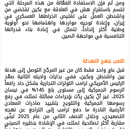
ومن ثم فإن الاستفادة الفعّالة من هذه المرحلة التي
تتسم باستقرارٍ هش في العلاقة مع بكين تقتضي من
واشنطن العمل على تقليص انخراطها العسكري في
إيران، وإعادة توجيه مواردها واهتمامها نحو أولوية
وطنية أكثر إلحاحاً، تتمثل في إعادة بناء قدراتها
التنافسية في مواجهة الصين.
اللعب بنهج التهدئة
قبل عامٍ واحد فقط كان من غير المرجّح التوصل إلى هدنة
بين واشنطن وبكين، ففي بدايات ولايته الثانية صعّد
الرئيس الأمريكي ترامب التوترات التجارية بشكل حاد رافعاً
الرسوم الجمركية إلى مستوى بلغ 145% في نيسان
2025، غير أنّ بكين ردّت بإجراءات مماثلة تمثلت في رفع
رسومها الجمركية والتلويح بتقييد صادرات المعادن
الأرضية النادرة ما دفع ترامب إلى التراجع عن نهجه
التصعيدي، وخلال النصف الثاني من عام 2025 تبنّى
مقاربة أكثر تصالحية تمثلت في الإشادة بنظيره الصيني