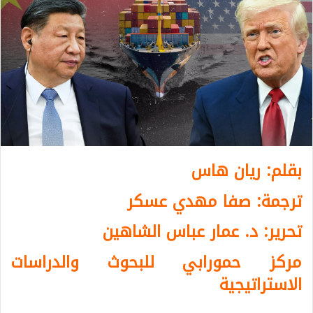
بقلم: ريان هاس
ترجمة: صفا مهدي عسكر
تحرير: د. عمار عباس الشاهين
مركز حمورابي للبحوث والدراسات
الاستراتيجية