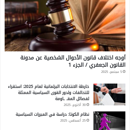
ل
ا
س
ت
ر
ا
أوجه اختلاف قانون الأحوال الشخصية عن مدونة
ت
القانون الجعفري / الجزء 1
ي
5 سبتمبر، 2025
ج
ي
خارطة الانتخابات البرلمانية لعام 2025: استقراء
للتحالفات ولدور القوى السياسية الممثلة
ف
لفصائل المقـ ـاومة
ي
30 أكتوبر، 2025
ا
نظام الكوتا: دراسة في المبررات السياسية
ل
25 أغسطس، 2025
أ