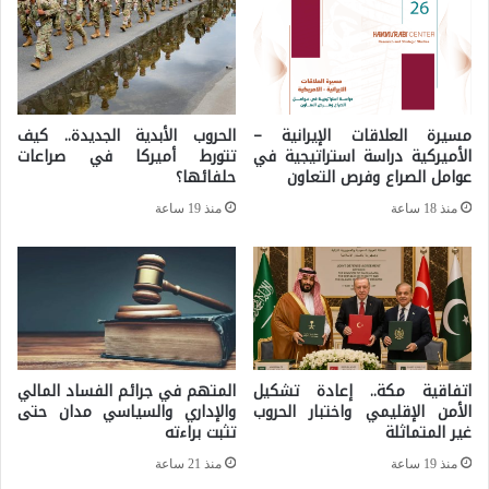
ا
ا
ل
ن
ا
ب
س
ا
مسيرة العلاقات الإيرانية –
الحروب الأبدية الجديدة.. كيف
ت
الأميركية دراسة استراتيجية في
تتورط أميركا في صراعات
ل
عوامل الصراع وفرص التعاون
حلفائها؟
م
ق
منذ 18 ساعة
منذ 19 ساعة
ر
و
ا
ة
ر
ي
ة
:
اتفاقية مكة.. إعادة تشكيل
المتهم في جرائم الفساد المالي
الأمن الإقليمي واختبار الحروب
والإداري والسياسي مدان حتى
ا
غير المتماثلة
تثبت براءته
ل
منذ 19 ساعة
منذ 21 ساعة
ن