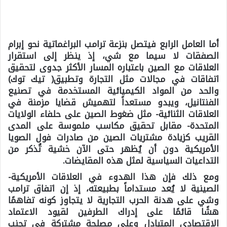
أما العامل الرابع فيتصل بنزعة ترامب البراغماتية نحو إبرام
الصفقات لا سيما مع شي، إذ ينظر إلى استقرار
العلاقات مع الصين باعتباره المسار الأكثر جدوى لتحقيق
اتفاقات في مجالات مثل التجارة وتطبيق( تيك توك)
والحد من المواد الكيميائية المستخدمة في تصنيع
الفنتانيل، ويبدو مستعداً لتهميش قضايا مزمنة في
العلاقات الثنائية- مثل ضغوط الصين على حلفاء الولايات
المتحدة- مقابل تحقيق مكاسب ملموسة على المدى
القريب كزيادة مشتريات الصين من صادرات فول الصويا
الأمريكية دون أن يُظهر حتى الآن خشية تُذكر من
التداعيات السياسية لمثل هذه المقايضات.
ومع ذلك فإن هذا الهدوء في العلاقات الأمريكية-
الصينية لا يُعد مستداماً بطبيعته، إذ إن اتفاق ترامب
وشي على هدنة الحرب التجارية لا يتجاوز كونه تفاهمًا
هشًا قائمًا على إدراك الطرفين لقيود الاعتماد
الاقتصادي المتبادل وعلى مصلحة مشتركة في تجنب