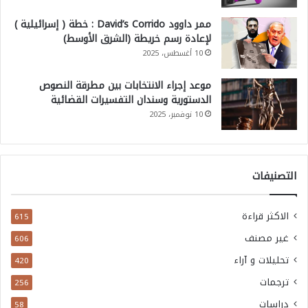
ز
ممر داوود David’s Corrido : خطة ( إسرائيلية )
لإعادة رسم خريطة (الشرق الأوسط)
م
10 أغسطس، 2025
ا
ت
موعد إجراء الانتخابات بين مطرقة النصوص
الدستورية وسندان التفسيرات القضائية
ا
10 نوفمبر، 2025
ل
د
و
التصنيفات
ل
ي
الاكثر قراءة
615
ة
غير مصنف
606
تحليلات و آراء
420
ترجمات
256
دراسات
58