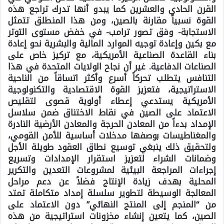
القرن الحادي والعشرين كما يبدو أنها تدرك تراجع هذه
القوة نسبياً مقارنة بالصين، ومن هذا المنطلق تتمثل
الاستجابة- وفق تصور ترامب- في خفض مستوى التوتر
مع بكين وإعادة توجيه الموارد المالية والبشرية نحو إعادة
بناء القاعدة الصناعية الأمريكية، مع تركيز خاص على
الصناعات الدفاعية. غير أن نجاح الولايات المتحدة في هذا
التنافس يتطلب تحركاً أسرع وأكثر اتساقاً من الناحية
الاستراتيجية، فتعزيز القوة الاقتصادية والتكنولوجية
الأمريكية يستدعي إعطاء أولوية قصوى لتقليص
الاعتماد على الصين في نقاط الاختناق ضمن سلاسل
الإمداد بدءاً من المعادن الحرجة والمعادن الأرضية النادرة
والمغناطيسات بوصفها مدخلات أساسية للأمن القومي،
ولتحقيق ذلك ينبغي توسيع نطاق العقود طويلة الأجل
وضمانات الشراء لتعزيز استقرار الإمدادات وتسريع
إجراءات المراجعة البيئية لمشروعات التعدين والتكرير
المحلية بهدف زيادة الإنتاج فضلاً عن دعم مراحل
المعالجة الوسيطة لتطوير سلسلة إمداد متكاملة تمتد
من “المنجم إلى المنتج النهائي” دون الاعتماد على
الصين، كما يتعين إنشاء مخزونات استراتيجية من هذه