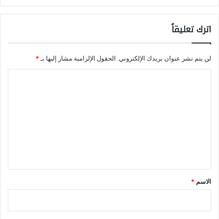
ف
ط
اترك تعليقاً
ب
ي
لن يتم نشر عنوان بريدك الإلكتروني.
الحقول الإلزامية مشار إليها بـ
*
ن
ا
ا
ل
ل
ت
ت
ع
ر
ل
ا
ي
ج
ق
ع
*
الاسم
*
ا
ل
ب