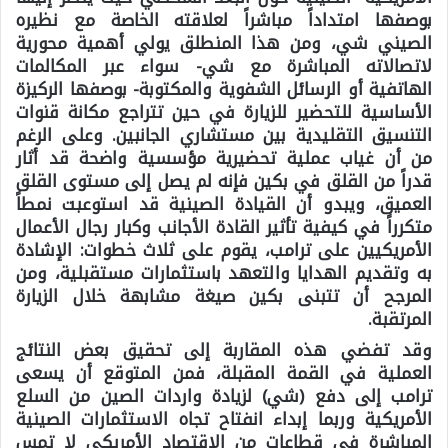
بوصفها امتداداً مباشراً لعلاقته الخاصة مع نظيره
الصيني شي، ومن هذا المنطلق يولي أهمية محورية
لاتصالاته المباشرة مع شي- سواء عبر المكالمات
الهاتفية أو الرسائل الشفوية والمكتوبة- بوصفها الركيزة
الأساسية للتحضير للزيارة في حين تتراجع مكانة قنوات
التنسيق التقليدية بين مستشاري الجانبين. وعلى الرغم
من أن غياب عملية تحضيرية مؤسسية واضحة قد أثار
قدراً من القلق في بكين فإنه لم يصل إلى مستوى القلق
العميق، ويبدو أن القيادة الصينية قد استوعبت نمطاً
متكرراً في كيفية تأثير القادة الأجانب وكبار رجال الأعمال
الأمريكيين على ترامب، يقوم على ثلاث خطوات: الإشادة
به وتقديم الهدايا والتعهد باستثمارات مستقبلية، ومن
المرجح أن تتبنى بكين صيغة مشابهة خلال الزيارة
المرتقبة.
وقد تفضي هذه المقاربة إلى تحقيق بعض النتائج
العملية في القمة المقبلة، فمن المتوقع أن يسعى
ترامب إلى دفع (شي) لزيادة واردات الصين من السلع
الأمريكية وربما إبداء انفتاح تجاه الاستثمارات الصينية
المباشرة في قطاعات من الاقتصاد الأمريكي لا تمس