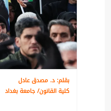
بقلم: د. مصدق عادل
كلية القانون/ جامعة بغداد