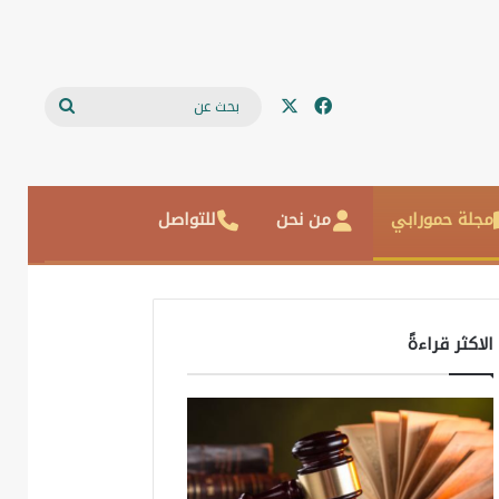
‫X
فيسبوك
بحث
عن
مجلة حمورابي
من نحن
للتواصل
الاكثر قراءةً