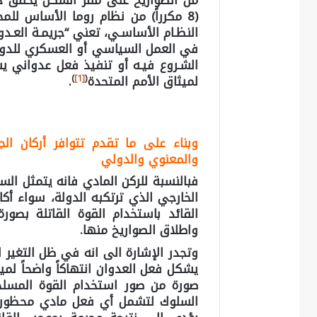
من الصواريخ على مقر السكن يحقق جري
النظـام الأساسـي، تعني “جريمـة العـد
في العمل السياسي أو العسكري للدولة
الشـروع فيـه أو تنفيذ فعل عدواني ي
)
[1]
(
لميثاق الأمم المتحدة
.
وبناء على ما تقدم تتوافر أركان الج
والمعنوي والدولي
فبالنسبة للركن المادي فانه يتمثل ال
الخارجي الذي ترتكبه الدولة، سواء أكان
القائد باستخدام القوة القاتلة بصو
واطلاق الصواريخ منها.
وتجدر الإشارة الى انه في ظل التغير 
يشكل فعل العدوان انتهاكاً واضحاً لمي
صورة من صور استخدام القوة المسلح
السلوك لتشمل أي فعل مادي محظور دو