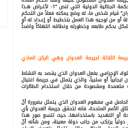
مة العدوان المنصوص عليها وفقاً أحكام المادة
(8 مكرراً) من نظام روما الأساس للمحكمة الجنائية الدولية التي تنص “1- لأغـراض هـذا
وان” قيام شخص ما، له وضع يمكنه فعلاً من التحكم
 أو من توجيه هذا العمل بتخطيط أو إعـداد له أو
شكل بحكم طابعه وخطورته ونطاقه انتهاكاً واضحاً
ريمة الثلاثة لجريمة العدوان وهي الركن المادي
سلوك الإجرامي بفعل العدوان الذي يقصد به النشاط
 ايجابياً أو سلبياً، والذي يتمثل في جريمة اغتيال
رة متعمدة ومقصودة من خلال استخدام الطائرات
الحاصل في مفهوم العدوان الذي يتمثل بضرورة أنْ
ثاق الأمم المتحدة، فانه تتحقق جريمة العدوان بأي
ة أو التهديد باستخدامها، حيث تتسع صور هذا
لياً يرتكب من جانب دولة معينة، ومن شأنه أنْ