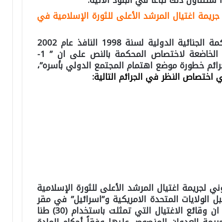
تناول ذلك تباعاً في البنود الاتية:
جريمة اغتيال المرشد الأعلى للثورة الإسلامية في
بالرجوع إلى نظام روما الأساس للمحكمة الجنائية الدولية لسنة 1998 النافذ عام 2002
نجد أنَّ المادة (5) منه حددت الجرائم الخاضعة لاختصاص المحكمة بالنص على ان ” 1-
ئم خطورة موضع اهتمام المجتمع الدولي بأسره”،
اختصاص النظر في الجرائم التالية
:
ني لجريمة اغتيال المرشد الأعلى للثورة الإسلامية
 الولايات المتحدة الامريكية و”اسرائيل” في مقر
داره يمكن اعتباره جريمة عدوان، حيث ان وقائع الاغتيال التي تمثلت باستخدام (30) طنا