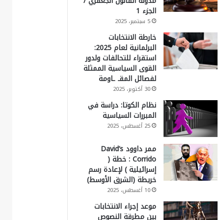
مدونة القانون الجعفري /
الجزء 1
5 سبتمبر، 2025
خارطة الانتخابات
البرلمانية لعام 2025:
استقراء للتحالفات ولدور
القوى السياسية الممثلة
لفصائل المقـ ـاومة
30 أكتوبر، 2025
نظام الكوتا: دراسة في
المبررات السياسية
25 أغسطس، 2025
ممر داوود David’s
Corrido : خطة (
إسرائيلية ) لإعادة رسم
خريطة (الشرق الأوسط)
10 أغسطس، 2025
موعد إجراء الانتخابات
بين مطرقة النصوص