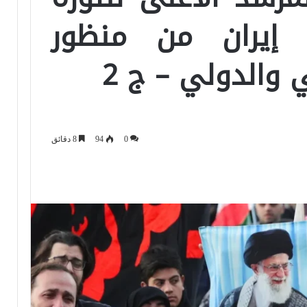
 إيران من منظور
 والدولي – ج 2
0
94
8 دقائق