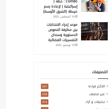
Corrido : خطة (
إسرائيلية ) لإعادة رسم
خريطة (الشرق الأوسط)
10 أغسطس، 2025
موعد إجراء الانتخابات
بين مطرقة النصوص
الدستورية وسندان
التفسيرات القضائية
10 نوفمبر، 2025
التصنيفات
الاكثر قراءة
607
غير مصنف
598
تحليلات و آراء
416