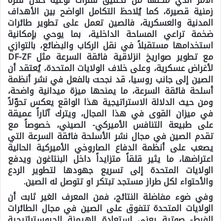
زمنية قصيرة، كما يُلاحظ التكامل الواضح بين الأهداف
المدنية والعسكرية، فالصين تعمل على تطوير طائرات
ضخمة تراعي المساحة الداخلية، بما يوحي بإمكانية
استخدامها مستقبلاً في نقل الركاب والبضائع، بالتوازي
مع تطوير صواريخ انزلاقية فائقة السرعة مثل
DF-ZF
لأغراض عسكرية، وعلى خلاف الولايات المتحدة، يُعتقد أن
الصين إلى جانب روسيا، قد نجحت بالفعل في نشر أنظمة
أسلحة فائقة السرعة، ما يمنحها ميزة ميدانية واضحة،
ومن حيث الدلالة الاستراتيجية هذا الواقع يعكس تحوّلاً
في ميزان القوى في هذا المجال، ويترك آثاراً عميقة
على طبيعة التنافس الأميركي- الصيني، خصوصاً مع
تقدم الصين في مجال نشر الأسلحة فائقة السرعة التي
يصعب على أنظمة الدفاع الصاروخي الأميركية الحالية
اعتراضها، ما يثير قلقاً متزايداً داخل البنتاغون ويدفع
الولايات المتحدة إلى تسريع جهودها لتطوير الردع
والأحتواء لكل طراز مستجد تبتكر او تتوصل له الصين.
وفي ضوء مفاضلة النتائج، فمن المعرف الغير ثابت أن
الولايات المتحدة تتفوق على الصين في مجال الطائرات
الفرط- صوتية يعني استعادة الهيمنة الجيوستراتيجية