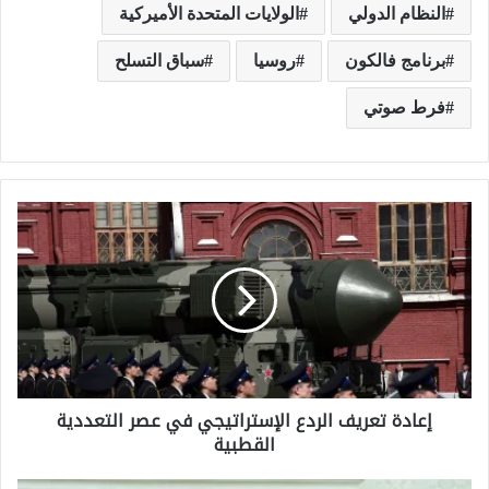
النظام الدولي
الولايات المتحدة الأميركية
برنامج فالكون
روسيا
سباق التسلح
فرط صوتي
إ
ع
ا
د
ة
ت
إعادة تعريف الردع الإستراتيجي في عصر التعددية
ع
القطبية
ر
ي