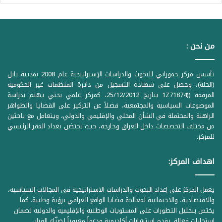
من نحن :
تأسس مركز حمورابي للبحوث والدراسات الإستراتيجية عام 2008 بمدينة بابل
(الحلة)، وحصل على شهادة التسجيل من دائرة المنظمات غير الحكومية
المرقمة ((1Z71874 بتاريخ 25/12/2012، كمركز علمي بحثي يهتم بدراسة
الموضوعات السياسية والمجتمعية، فضلاً عن التركيز على القضايا والظواهر
الراهنة والمحتملة في الشأن المحلي والإقليمي والدولي، ويتعامل مع باحثين
من مختلف التخصصات داخل العراق وخارجه، حيث تحتضن بغداد المقر الرئيسي
للمركز.
اهداف المركز:
يعمل المركز على إعداد البحوث والدراسات الاستراتيجية في المجالات السياسية،
والاقتصادية، والاجتماعية لمعالجة قضايا الواقع العراقي برؤية وطنية. كما
يختص بتحليل التطورات على المستويات الوطنية والإقليمية والدولية لضمان
استجابات فعالة. يقدم استشارات أكاديمية ودعماً معرفياً لصنّاع القرار،