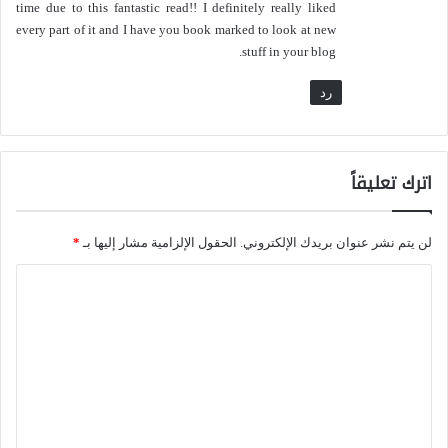
time due to this fantastic read!! I definitely really liked
ي
ا
every part of it and I have you book marked to look at new
ة
stuff in your blog.
ل
؟
ق
رد
ط
ب
اترك تعليقاً
ي
ة
لن يتم نشر عنوان بريدك الإلكتروني.
الحقول الإلزامية مشار إليها بـ
*
ا
ل
ت
ع
ل
ي