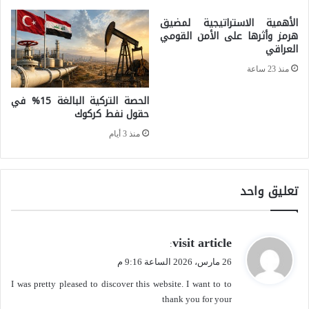
م
ج
الأهمية الاستراتيجية لمضيق
ا
هرمز وأثرها على الأمن القومي
ي
العراقي
ل
ف
ح
منذ 23 ساعة
ي
د
الحصة التركية البالغة 15% في
ع
و
حقول نفط كركوك
ص
د
منذ 3 أيام
ر
ف
ا
ر
ل
تعليق واحد
ص
ت
ة
ع
س
ي
visit article
:
د
ي
ق
26 مارس، 2026 الساعة 9:16 م
د
و
ا
I was pretty pleased to discover this website. I want to to
ي
ل
س
thank you for your
ة