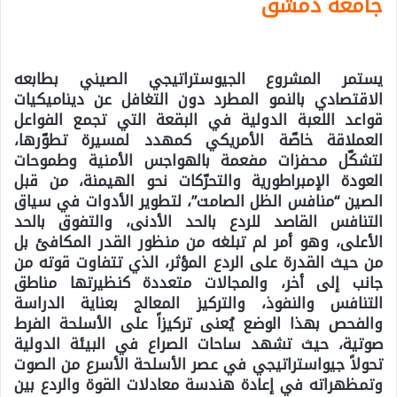
جامعة دمشق
يستمر المشروع الجيوستراتيجي الصيني بطابعه
الاقتصادي بالنمو المطرد دون التغافل عن ديناميكيات
قواعد اللعبة الدولية في البقعة التي تجمع الفواعل
العملاقة خاصّة الأمريكي كمهدد لمسيرة تطوّرها،
لتشكّل محفزات مفعمة بالهواجس الأمنية وطموحات
العودة الإمبراطورية والتحرّكات نحو الهيمنة، من قبل
الصين
“منافس الظل الصامت”،
لتطوير الأدوات في سياق
التنافس القاصد للردع بالحد الأدنى، والتفوق بالحد
الأعلى، وهو أمر لم تبلغه من منظور القدر المكافئ بل
من حيث القدرة على الردع المؤثر، الذي تتفاوت قوته من
جانب إلى أخر، والمجالات متعددة كنظيرتها مناطق
التنافس والنفوذ، والتركيز المعالج بعناية الدراسة
والفحص بهذا الوضع يُعنى تركيزاً على الأسلحة الفرط
صوتية، حيث تشهد ساحات الصراع في البيئة الدولية
تحولاً جيواستراتيجي في عصر الأسلحة الأسرع من الصوت
وتمظهراته في إعادة هندسة معادلات القوة والردع بين