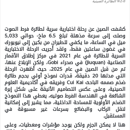
WZ-8 الطائرة الصينية
كشفت الصين عن رحلة اختبارية سرية لطائرة فرط الصوت
وصلت إلى سرعة مذهلة تبلغ 6.5 ماخ- حوالي 5,033
ميل في الساعة، ما يكفي للطيران من بكين إلى نيويورك
في غضون ساعتين فقط، ولقد أجريت الرحلة الاختبارية
السرية للطائرة في عام 2021 في مركز إطلاق الأقمار
الصناعية (Jiuquan) في صحراء Gobi، ولكن الإبلاغ عنها،
تم من قبل الصين في عام 2025، حيث أظهرت الرحلة
التي مدتها 20 دقيقة، قدرات نموذج أولي بحجم طائرة
ضخم صممه الباحث Cui Kai وفريقه في أكاديمية العلوم
الصينية، وعلى عكس التصاميم الأنيقة على شكل إبرة
الشائعة في الهندسة الفرط صوتيه، يعطي هذا النموذج
الضخم الأولوية للمساحة الداخلية، مما يشير إلى إمكانية
لنقل الركاب والبضائع بسرعات غير مسبوقة في
المستقبل.
هنا لا يمكن الجزم ولكن يوجد مؤشرات ومعطيات، وعلى