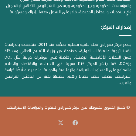
والمؤسسات الحكومية وغير الحكومية. ويسعى لنشر الوعي الثقافي لبناء جيل
واعٍ بالتحديات والمخاطر المحيطة، قادر على التفاعل معها بإدراك ومسؤولية.
إصدارات المركز:
يصدر مركز حمورابي مجلة علمية فصلية محكّمة منذ 2011، متخصصة بالدراسات
الاستراتيجية والعلاقات الدولية، معتمدة من وزارة التعليم العالي ومسجّلة
ضمن المجلات الأكاديمية الرصينة، وحاصلة على مؤشرات دولية مثل DOI
وDOAJ. كما ينشر المركز كتبًا مميزة في السياسة والاقتصاد والإعلام
والمجتمع على المستويات العراقية والإقليمية والدولية. وتصدر عنه أيضًا كراسة
استراتيجية فصلية تبحث قضايا راهنة، يكتبها نخبة من الباحثين العراقيين
والعرب.
© جميع الحقوق محفوظة لدى مركز حمورابي للبحوث والدراسات الاستراتيجية
‫X
فيسبوك