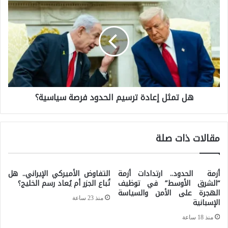
ه
ف
ل
ا
ت
ل
م
ر
ث
د
ل
ع
هل تمثل إعادة ترسيم الحدود فرصة سياسية؟
إ
ا
ع
ل
ا
إ
مقالات ذات صلة
د
س
ة
ت
ت
أزمة الحدود.. ارتدادات أزمة
التفاوض الأميركي الإيراني.. هل
ر
“الشرق الأوسط” في توظيف
تُباع الجزر أم يُعاد رسم الخليج؟
ر
الهجرة على الأمن والسياسة
ا
منذ 23 ساعة
الإسبانية
س
ت
ي
منذ 18 ساعة
ي