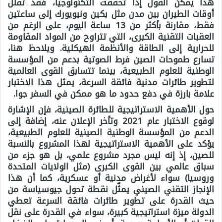
هذا يمكن القول إذا تحققت التكنولوجيا، فقد تقلل
أوقات الطيران بين مدن مثل بكين ونيويورك إلى ساعتين
فقط، مقارنة بأكثر من 13 ساعة اليوم، على الرغم من
العقبات التقنية الكبرى، التي تتراوح من المواد المقاومة
للحرارية إلى الطاقة والأنظمة الهيكلية. ويلاحظ هنا،
تسارع طموحات الصين فرط الصوتية بدعم من المؤسسة
الوطنية للعلوم الطبيعية، بينما تتسابق القوى العالمية
لتطوير طائرات مدنية فائقة السرعة، يمثل هذا الاختبار
علامة بارزة في دفع حدود ما هو ممكن في السفر جوا.
حول الأهمية الاستراتيجية للطائرة
الصينية،
فإن الإشارة
لوقوع الاختبار عام 2021 وتأخر الإعلان عنه، إضافة إلى
الدعم من المؤسسة الوطنية الصينية للعلوم الطبيعية،
يؤكد على الأهمية الاستراتيجية لهذا المشروع بالنسبة
للصين، إذ إنه ليس مجرد مشروع علمي، بل هو جزء من
سباق عالمي بين القوى الكبرى (مثل الولايات المتحدة
وروسيا) سواء لأغراض مدنية أو عسكرية، كما أن هذا
الإنجاز التقني الصيني يمثّل نقطة تحول
جيوسياسة
من
حيث القدرة على تطوير طائرات فائقة السرعة تعطي
الدولة ميزة استراتيجية كبيرة، سواء في القدرة على نقل