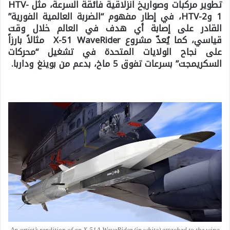
تطوير مركبات وصواريخ انزلاقية فائقة السرعة، مثل
HTV-
1
و
HTV-2
، في إطار مفهوم “الضربة العالمية الفورية”
القادر على إصابة أي هدف في العالم خلال وقت
قياسي، كما يُعدّ مشروع
X-51 WaveRider
مثالاً بارزاً
على نجاح الولايات المتحدة في تشغيل “محركات
السكريمجت” بسرعات تفوق 5 ماخ، بدعم من بوينغ وداربا.
An artist’s rendition of an X-51A WaveRider (in white) attached to the wing