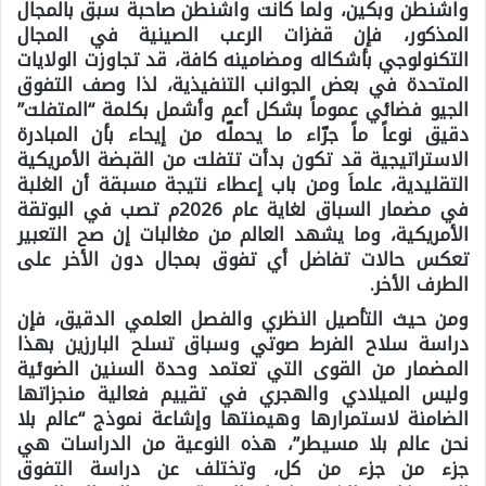
واشنطن وبكين، ولما كانت واشنطن صاحبة سبق بالمجال
المذكور، فإن قفزات الرعب الصينية في المجال
التكنولوجي بأشكاله ومضامينه كافة، قد تجاوزت الولايات
المتحدة في بعض الجوانب التنفيذية، لذا وصف التفوق
الجيو فضائي عموماً بشكل أعم وأشمل بكلمة “المتفلت”
دقيق نوعاً ماً جرّاء ما يحملّه من إيحاء بأن المبادرة
الاستراتيجية قد تكون بدأت تتفلت من القبضة الأمريكية
التقليدية، علماَ ومن باب إعطاء نتيجة مسبقة أن الغلبة
في مضمار السباق لغاية عام 2026م تصب في البوتقة
الأمريكية، وما يشهد العالم من مغالبات إن صح التعبير
تعكس حالات تفاضل أي تفوق بمجال دون الأخر على
الطرف الأخر.
ومن حيث التأصيل النظري والفصل العلمي الدقيق، فإن
دراسة سلاح الفرط صوتي وسباق تسلح البارزين بهذا
المضمار من القوى التي تعتمد وحدة السنين الضوئية
وليس الميلادي والهجري في تقييم فعالية منجزاتها
الضامنة لاستمرارها وهيمنتها وإشاعة نموذج “عالم بلا
نحن عالم بلا مسيطر”، هذه النوعية من الدراسات هي
جزء من جزء من كل، وتختلف عن دراسة
التفوق