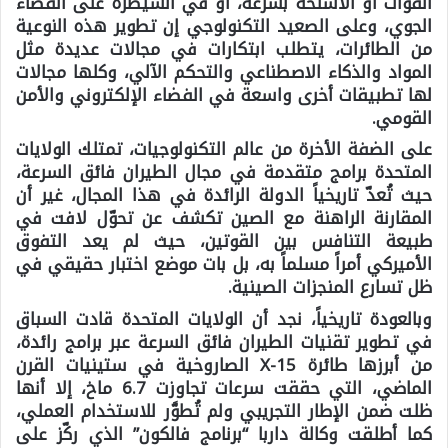
القوات أو الأسلحة بسرعة، أو في السيطرة على الفضاء
الجوي، وعلى الصعيد التكنولوجي إن تطوير هذه النوعية
من الطائرات، يتطلب ابتكارات في مجالات عديدة مثل
المواد والذكاء الاصطناعي والتحكم الآلي، وكلها مجالات
لها تطبيقات أخرى واسعة في الفضاء الإلكتروني والأمن
القومي.
على الضفة الأخرة من عالم التكنولوجيات، تمتلك الولايات
المتحدة برامج متقدمة في مجال الطيران فائق السرعة،
حيث تُعدّ تاريخياً الدولة الرائدة في هذا المجال، غير أن
المقارنة الراهنة مع الصين تكشف عن تحوّل لافت في
طبيعة التنافس بين القوتين، حيث لم يعد التفوق
الأميركي أمراً مسلماً به، بل بات موضع اختبار حقيقي في
ظل تسارع المنجزات الصينية.
وبالعودة تاريخياً، نجد أن الولايات المتحدة قادت السباق
في تطوير تقنيات الطيران فائق السرعة عبر برامج رائدة،
من أبرزها طائرة
X-15
الصاروخية في ستينيات القرن
الماضي، التي حققت سرعات تجاوزت 6.7 ماخ، إلا أنها
ظلت ضمن الإطار التجريبي ولم تُطوَّر للاستخدام العملي،
كما أطلقت وكالة داربا “برنامج فالكون” الذي ركّز على