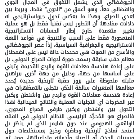
الجيوفضائي الذي يشمل التفوق في المجال الجوي
والفضائي معاً، وهو أعمق من “الجوي” فقط، ويربط بين
بُعدي الصراع، وهذا ما يعكس تحول جيواستراتيجي له
دلالات مفادها: أن التطور ليس تقنياً فقط بل هو عملية
تغيير متعمدة خارج إطار الحسابات الاستراتيجية
المتمحورة فقط على السبب والنتيجة في قواعد اللعبة
الاستراتيجية والجغرافية السياسية، إذاً عصر الجيوفضائي
والأسرع من الصوت هي محددات دالة ليس على اضمحلال
معالم حقب سابقة رسمت صورة أدوات الصراع الدولي، بل
على إعادة هندسة معادلات القوة والردع القديمة وتبني
على أساسها من جهة، ودليل من جهة أخرى ببراهين
مثبته ملحوظة على بروز حقبة تاريخية جديدة يُحدد
معالمها المتغيرات سالفة الذكر، تتجلى بالتمظهرات في
إعادة هندسة معادلات القوة والردع بين واشنطن وبكين
عبر المخرجات
أي
التجليات العملية والنتائج الميدانية لهذا
التحول بين واشنطن وبكين طرفي الصراع المحوري،
فالصراع هو المُحدِّد الرئيسي للنظام الدولي في الفقه
الواقعي الهجومي عند جون شايمر الذي لم ينظر بل
اعتمد نماذج تاريخية وحاضرة وخرج بمستخلصات حول
مسببات الحدث أو الصراع وأدواته وتداعياتها، ومن ثم