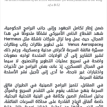
of a B-52.
ضمن إطار تكامل الجهود وإلى جانب البرامج الحكومية،
شهد القطاع الخاص الأميركي نشاطًا ملحوظًا في هذا
المجال، حيث عمل وما تزال شركات ناشئة مثل
Hermeus
و
Venus Aerospace
على تطوير طائرات ركاب وطائرات
مسيّرة فائقة السرعة لأغراض مدنية وعسكرية، ورغم ذلك
تشير التقارير إلى أن الولايات المتحدة تواجه صعوبات
واضحة في تسريع عمليات التطوير والتصنيع، لا سيما
في المجال العسكري، إذ عانت بعض البرامج من تأخيرات
واختبارات غير ناجحة، ما أدى إلى تأجيل نشر الأسلحة
فائقة السرعة.
في المقابل، تتميز البرامج الصينية في الطيران فائق
السرعة بنهج مختلف يقوم على التقدم السريع والمركّز،
بدليل استثمار الصين بكثافة في البنية التحتية البحثية،
خاصة أنفاق الرياح القادرة على محاكاة السرعات الفائقة،
الأمر الذي مكّنها من تحقيق قفزات نوعية خلال فترة