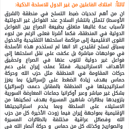
ثالثاً: امتلاك الفاعلين من غير الدول للاسلحة الذكية
:
ان من أهم تحديات ضبط التسلح في منطقة (الشرق
الأوسط) تتمثل بانتشار السلاح عند الفواعل غير الدولتية
لأسباب عدة غالبها متعلق بطبيعة الصراع بين الفواعل
الدولية في المنطقة، فكما أشرنا فعلى الرغم من لجوء
القوى الاقليمية إلى مراكمة اسلحتها التقليدية والدخول
بسباق تسلح تقليدي الا انها لم تستخدم هذه الأسلحة
في مواجهات مباشرة بل عكفت على نقل اسلحتها إلى
فواعل غير دولية لتنوب عنها في الصراع وتحقيق
الأهداف الاستراتيجية، فمثلاً عملت إيران على دعم
حركات المقاومة في المنطقة مثل حزب الله وحركة
حماس بهدف زيادة الضغط على (إسرائيل) بما يعزز
استراتيجيتها في المنطقة بالمقابل دعمت (إسرائيل)
بشكل غير مباشر وعبر أوكرانيا جماعات المعارضة السورية
بتزويدها بطائرات شاهين المسيرة بهدف تمكينها من
الاستيلاء على السلطة وبما يخدم استراتيجيتها
الإقليمية بمواجهة إيران فيما زودت الأخيرة كل من حزب
الله وفصائل عراقية مختلفة بالطائرات المسيرة
والصواريخ وكذلك كل من حماس و حركة أنصار الله في