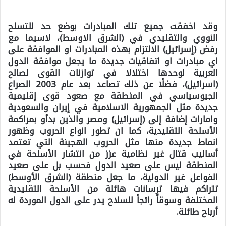
وقد اخفقت جميع تلك المبادرات بوضع حد للتسلح
النووي والتقليدي في (الشرق الاوسط)، لاسيما مع
رفض (إسرائيل) الالتزام بهذه المبادرات او الموافقة على
اي مبادرات او اتفاقيات جديدة ما يجعل موافقة الدول
العربية لوحدها اختلالا في توازنات القوى لصالح
(اسرائيل)، فضلًا عن ذلك تصاعد بعد عام 2003 الصراع
الجيوسياسي في المنطقة مع صعود قوى إقليمية
جديدة مثل الجمهورية الاسلامية في إيران والسعودية
وامارات إضافة إلى (إسرائيل) ومصر والذين بدأو بمراكمة
الأسلحة التقليدية، كما ان تطور انواع الحروب وظهور
انماط جديدة منها مثل الحروب الهجينة التي تعتمد
أساليب قتال غير نظامية عزز من انتشار الأسلحة في
المنطقة ليس على صعيد الدول فحسب بل على صعيد
الفواعل غير الدولية، ما جعل منطقة (الشرق الأوسط)
تتراكم فيها ترسانات هائلة من الأسلحة التقليدية
المختلفة وسوقاً رائجاً للسلاح يدر على الدول الموردة له
أرباح طائلة.