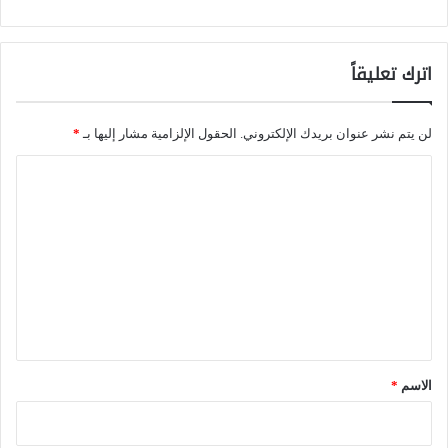
ي
ش
اترك تعليقاً
غ
ل
ه
لن يتم نشر عنوان بريدك الإلكتروني.
الحقول الإلزامية مشار إليها بـ
*
ا
ا
؟
ل
ت
ع
ل
ي
ق
*
الاسم
*