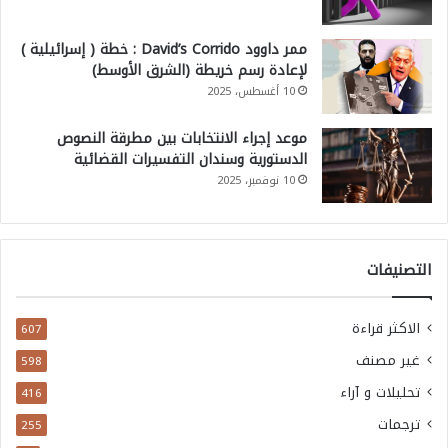
ممر داوود David’s Corrido : خطة ( إسرائيلية )
لإعادة رسم خريطة (الشرق الأوسط)
10 أغسطس، 2025
موعد إجراء الانتخابات بين مطرقة النصوص
الدستورية وسندان التفسيرات القضائية
10 نوفمبر، 2025
التصنيفات
الاكثر قراءة
607
غير مصنف
598
تحليلات و آراء
416
ترجمات
255