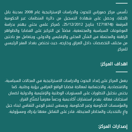
تأسس مركز حمورابي للبحوث والدراسات الإستراتيجية عام 2008 بمدينة بابل
(الحلة)، وحصل على شهادة التسجيل من دائرة المنظمات غير الحكومية
المرقمة ((1Z71874 بتاريخ 25/12/2012، كمركز علمي بحثي يهتم بدراسة
الموضوعات السياسية والمجتمعية، فضلاً عن التركيز على القضايا والظواهر
الراهنة والمحتملة في الشأن المحلي والإقليمي والدولي، ويتعامل مع باحثين
من مختلف التخصصات داخل العراق وخارجه، حيث تحتضن بغداد المقر الرئيسي
للمركز.
اهداف المركز:
يعمل المركز على إعداد البحوث والدراسات الاستراتيجية في المجالات السياسية،
والاقتصادية، والاجتماعية لمعالجة قضايا الواقع العراقي برؤية وطنية. كما
يختص بتحليل التطورات على المستويات الوطنية والإقليمية والدولية لضمان
استجابات فعالة. يقدم استشارات أكاديمية ودعماً معرفياً لصنّاع القرار،
والمؤسسات الحكومية وغير الحكومية. ويسعى لنشر الوعي الثقافي لبناء جيل
واعٍ بالتحديات والمخاطر المحيطة، قادر على التفاعل معها بإدراك ومسؤولية.
إصدارات المركز: