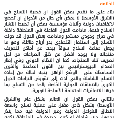
الخاتمة
بناء على ما تقدم يمكن القول ان قضية التسلح في
(الشرق الأوسط) لا يمكن بأي حال من الأحوال ان تخضع
لاتفاقيات دولية وآليات مؤسسية يمكن أن تضبط انتشار
السلاح فيها، مادامت الدول الفاعلة في المنطقة داخلة
في صراع وجودي مستمر ومادامت بعض الدول قد حولت
التسلح إلى استثمار اقتصادي يدر أرباح طائلة، وهو ما
يجعل صناعة السلاح سوقاً يبحث عن أماكن لتصريف
منتجاته ولا يوجد افضل من خلق الصراعات من اجل
تصريف تلك المنتجات، كما ان النظام الدولي وفي إطار
الصدام الجيوستراتيجي بين القوى الصاعدة والقوى
المحافظة على الوضع الراهن يتجه لحالة من إعادة
التسلح الشاملة والتي ادت إلى تقويض التزامات الدول
الكبرى بالاتفاقات الدولية الخاصة بالحد من التسلح بما
فيها الاتفاقيات المتعلقة الأسلحة النووية.
بالتالي يمكن القول ان العالم بشكل عام و(الشرق
الأوسط) بشكل خاص مقبل على عملية تسلح واسعة
النطاق للفواعل الدولية وغير الدولية فيه مما ينذر
بحصول حرب شاملة او كبرى جديدة في المنطقة تكون