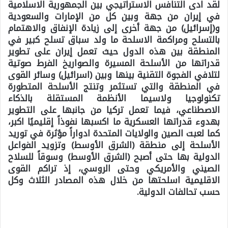
لقد ادى التنافس الاستراتيجي بين الجمهورية الاسلامية
في إيران من جهة وبين كل من الإمارات والسعودية
و(إسرائيل) من جهة أخرى إلى زيادة الإنفاق والاهتمام
بالتسلح ومراكمة الاسلحة ما ولد سباق تسلح كبير في
المنطقة بين هذه الدول حيث تعمل إيران على تطوير
قدراتها من الأسلحة المسيرة والصواريخ الفرط صوتية
لتلافي الفجوة التقنية بينها وبين (اسرائيل) وسائر القوى
في المنطقة والتي تستثمر وتنتج الأسلحة المتطورة
تكنولوجيا ولاسيما الأنظمة المستقلة بالذكاء
الاصطناعي، فيما تعمل تركيا من جانبها على التطوير
بهدوء قدراتها العسكرية ما اكسبها نفوذاً إقليميًا اكبر،
كما لعبت الصين والولايات المتحدة ادواراً مؤثرة في توريد
الأسلحة إلى منطقة (الشرق الأوسط) وتزويد الفواعل
الدولية بها حتى أصبح (الشرق الأوسط) وسوقاً للسلاح
الصيني والأمريكي وحتى الروسي، إذ تراكم القوى
الاقليمية اسلحتها من خلال هذه المصادر الثلاث وكل
حسب تحالفات الدولية.