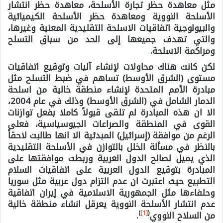
مثل معاهدة حظر تجارة الأسلحة، معاهدة حظر انتشار
الأسلحة النووية ومعاهدة حظر الأسلحة الكيميائية
والبيولوجية اتفاقيات الاسلحة التقليدية المعنية وغيرها،
والتي تهدف جميعها إلى الحد من سباق التسلح
ومراكمة الاسلحة.
لكن كانت هناك محاولات لإنشاء آليات وتوقيع اتفاقيات
مستوى (الشرق الأوسط) تساهم في ضبط التسلح مثل
مبادرة الأمم المتحدة لإنشاء منطقة خالية من اسلحة
الدمار الشامل في (الشرق الأوسط) وذلك في عام 2004،
الا ان هذه المبادرة لم تلقى قبولاً كاملا بفعل توازنات
القوى في المنطقة والصراعات الجيوسياسية، فعلى
الرغم من موافقة (إسرائيل) المبدئية الا انها طالبت لاحقاً
بالنظر في مسألة الخلل بالتوازن في الأسلحة التقليدية
الذي يميل لصالح الدول العربية وربطت موافقتها على
المبادرة بتوقيع الدول العربية على اتفاقيات السلام
التطبيع حيث اعتبرت ان عدم التزام دول عربية مثل سوريا
وحلفاءها مثل الجمهورية الاسلامية في إيران اتفاقية
عدم انتشار الأسلحة النووية يعرقل انشاء منطقة خالية
)
[1]
(
من السلاح النووي
.