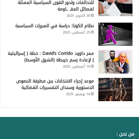
للتحالفات ولدور القوى السياسية الممثلة
لفصائل المقـ ـاومة
30 أكتوبر، 2025
نظام الكوتا: دراسة في المبررات السياسية
25 أغسطس، 2025
ممر داوود David’s Corrido : خطة ( إسرائيلية
) لإعادة رسم خريطة (الشرق الأوسط)
10 أغسطس، 2025
موعد إجراء الانتخابات بين مطرقة النصوص
الدستورية وسندان التفسيرات القضائية
10 نوفمبر، 2025
من نحن :