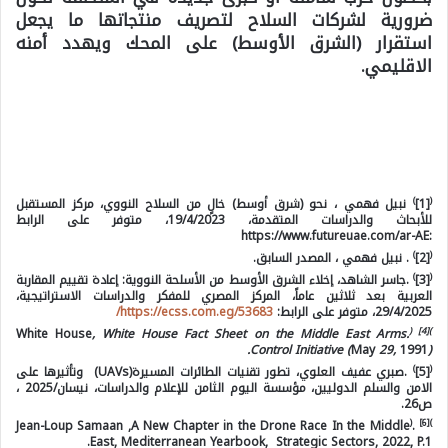
ضرورية لشركات السلاح لتصريف منتجاتها ما يجعل
استقرار (الشرق الأوسط) على المحك ويهدد أمنه
الاقليمي.
)
(
[1]
نبيل فهمي ، نحو (شرق أوسط) خالٍ من السلاح النووي، مركز المستقبل
للأبحاث والدراسات المتقدمة، 19/4/2023، متوفر على الرابط
:https://www.futureuae.com/ar-AE
)
(
[2]
. نبيل فهمي ، المصدر السابق.
)
(
[3]
.جاسر الشاهد، إخلاء الشرق الأوسط من الأسلحة النووية: إعادة تقييم المقاربة
العربية بعد ثلاثين عاماً، المركز المصري للمفكر والدراسات الاستراتيجية،
29/4/2025، متوفر على الرابط:
https://ecss.com.eg/53683/
(
[4]
)
White House
, White House Fact Sheet on the Middle East Arms
.
Control Initiative (
May
29,
1991
).
)
(
[5]
.صبري عفيف العلوي، تطور تقنيات الطائرات المسيرة(UAVs) وتأثيرها على
الامن والسلم الدوليين، مؤسسة اليوم الثامن للإعلام والدراسات، نيسان/2025 ،
ص26.
(
)[6]
Jean-Loup Samaan ,A New Chapter in the Drone Race In the Middle
.
East, Mediterranean Yearbook, Strategic Sectors, 2022, P.1.