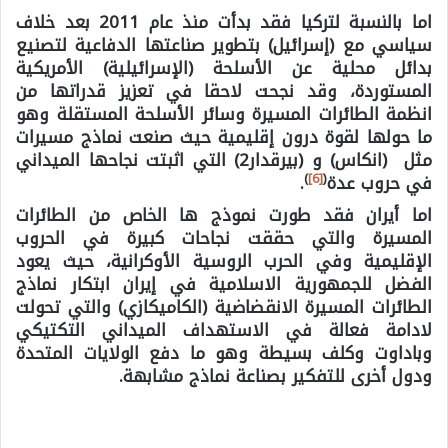
اما بالنسبة لتركيا فقد بدأت منذ عام 2011 بعد خلاف
سياسي مع (إسرائيل) بتطوير صناعتها الدفاعية لتصنيع
بدائل محلية عن الأسلحة (الإسرائيلية) الأمريكية
المستوردة، وقد نجحت لاحقا في تعزيز قدراتها من
انظمة الطائرات المسيرة وسائر الأسلحة المستقلة وهو
ما حولها لقوة درون إقليمية حيث صنعت نماذج مسيرات
مثل (انكاس) و (بيرقدار2) التي اثبتت نجاحها الميداني
)
[6]
(
في حروب عدة
.
اما أيران فقد طورت نموذج ها الخاص من الطائرات
المسيرة والتي حققت نجاحات كبيرة في الحروب
الإقليمية وفي الحرب الروسية الأوكرانية، حيث يعود
الفضل للجمهورية الاسلامية في إيران ابتكار نماذج
الطائرات المسيرة الانقضاضية (الكاميكازي) والتي تحولت
لادامة فعالة في الاستهداف الميداني التكتيكي
وباداوت وكلف بسيطة وهو ما دفع الولايات المتحدة
ودول أخرى للتفكير بصناعة نماذج مشابهة.