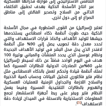
التنافس الاستراتيجي إلى موازنة قدراتها العسكرية
عبر انتاج الأسلحة الذكية بهدف تحقيق الاكتفاء
الذاتي من السلاح وتصدير الفائض إلى مناطق
الصراع او إلى دول اخرى.
تعتبر (إسرائيل) من القوى المتطورة في مجال الأسلحة
الذكية حيث طورت أنظمة ذكاء اصطناعي يستخدمها
جيشها لتوليد الأهداف واتخاذ قرارات الاستهداف والتي
تحدد معدل دقة تصويب يصل إلى 90% مثل أنظمة
لافندر الذي يحل محل البشر في توليد الأهداف الجديدة
ونظام غوسبل الذي يحدد المنشآت والمباني بوتيرة 100
هدف في اليوم الواحد فضلاً عن ذلك تسيطر (إسرائيل)
على 60%من الصادرات الدولية للطائرات المسيرة كما
تملك أنظمة قيادة وتحكم تعمل بالذكاء الاصطناعي مثل
نظام فاير فاكتوري لتحليل البيانات وحساب كمية الذخيرة
والسلاح اللازمة والجداول الزمنية للعمليات العسكرية
والهجوم بالطائرات التقليدية المسيرة وفيما يعمل
النظام فاير ويفر على ربط أجهزة الاستشعار لجمع
المعلومات الاستخبارية بالاسحلة في الميدان لزيادة دقة
)
[5]
(
الاستهداف
.