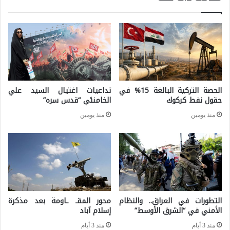
ث
ة
ر
ف
:
ي
ا
ه
ل
و
م
الحصة التركية البالغة 15% في
تداعيات اغتيال السيد علي
ن
س
حقول نفط كركوك
الخامنئي “قدس سره”
غ
ي
منذ يومين
منذ يومين
ك
ر
و
ا
ن
ت
غ
أ
م
التطورات في العراق.. والنظام
محور المقـ ـاومة بعد مذكرة
م
الأمني في “الشرق الأوسط”
إسلام آباد
ن
منذ 3 أيام
منذ 3 أيام