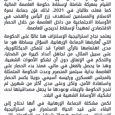
القيام بمعركة شاملة لإسقاط حكومة العاصمة المالية
كما فعلت طالبان في 2021، لذلك فإن جماعة نصرة
الاسلام والمسلمين تستهدف زرع اليأس والغضب في
الأوساط الاجتماعية من داخل العاصمة من خلال الحصار
الاقتصادي تمهيداً لإسقاط تدريجي للعاصمة.
يعتمد نجاح استراتيجية الإستنزاف هنا غالبًا على الحكومة
التي تُعارضها الجماعة الإرهابية. السؤال ببساطة هو: ما
مدى اهتمامها بالرأي العام؟ قد تتمكن الديكتاتورية،
على سبيل المثال، من تجاهل أعداد كبيرة من الضحايا،
والتحكم في الإنفاق دون أن تشكو الأصوات الشعبية.
وهذ ما يحصل بالفعل في مالي، فمنذ بدء الحصار على
العاصمة بداية سبتمبر المنصرم وعدت الحكومة المتمثلة
بالمجلس العسكري ورئيسه آسيمي جويتا بكسر الحصار
واستعادة الأمن، ولكن وعلى مدى أكثر من شهرين لم
تنجح الحكومة بالإيفاء بوعودها ما يجعل مصداقيتها تحت
تشكيك الأوساط الشعبية في البلاد.
تكمن مشكلة الجماعة الإرهابية في أنها تحتاج إلى
البقاء على قيد الحياة للاستمرار في استراتيجية