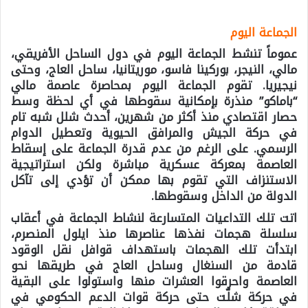
الجماعة اليوم
عموماً تنشط الجماعة اليوم في دول الساحل الأفريقي،
مالي، النيجر، بوركينا فاسو، موريتانيا، ساحل العاج، وحتى
نيجيريا. تقوم الجماعة اليوم بمحاصرة عاصمة مالي
“باماكو” منذرة بإمكانية سقوطها في أي لحظة وسط
حصار اقتصادي منذ أكثر من شهرين، أحدث شلل شبه تام
في حركة الجيش والمرافق الحيوية وتعطيل الدوام
الرسمي. على الرغم من عدم قدرة الجماعة على إسقاط
العاصمة بمعركة عسكرية مباشرة ولكن استراتيجية
الاستنزاف التي تقوم بها ممكن أن تؤدي إلى تآكل
الدولة من الداخل وسقوطها.
اتت تلك التداعيات المتسارعة لنشاط الجماعة في أعقاب
سلسلة هجمات نفذها عناصرها منذ ايلول المنصرم،
ابتدأت تلك الهجمات باستهداف قوافل نقل الوقود
قادمة من السنغال وساحل العاج في طريقها نحو
العاصمة واحرقوا العشرات منها واستولوا على البقية
في حركة شلّت حتى حركة قوات الدعم الحكومي في