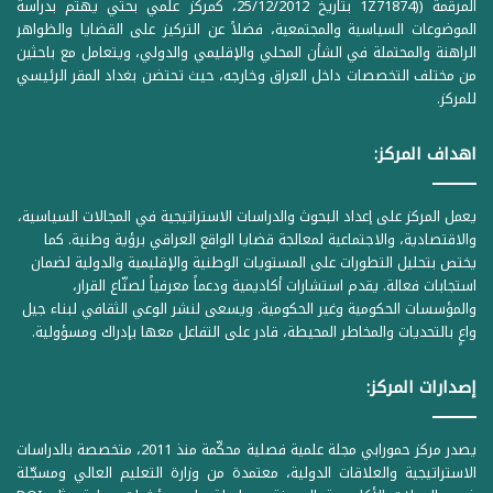
المرقمة ((1Z71874 بتاريخ 25/12/2012، كمركز علمي بحثي يهتم بدراسة
الموضوعات السياسية والمجتمعية، فضلاً عن التركيز على القضايا والظواهر
الراهنة والمحتملة في الشأن المحلي والإقليمي والدولي، ويتعامل مع باحثين
من مختلف التخصصات داخل العراق وخارجه، حيث تحتضن بغداد المقر الرئيسي
للمركز.
اهداف المركز:
يعمل المركز على إعداد البحوث والدراسات الاستراتيجية في المجالات السياسية،
والاقتصادية، والاجتماعية لمعالجة قضايا الواقع العراقي برؤية وطنية. كما
يختص بتحليل التطورات على المستويات الوطنية والإقليمية والدولية لضمان
استجابات فعالة. يقدم استشارات أكاديمية ودعماً معرفياً لصنّاع القرار،
والمؤسسات الحكومية وغير الحكومية. ويسعى لنشر الوعي الثقافي لبناء جيل
واعٍ بالتحديات والمخاطر المحيطة، قادر على التفاعل معها بإدراك ومسؤولية.
إصدارات المركز:
يصدر مركز حمورابي مجلة علمية فصلية محكّمة منذ 2011، متخصصة بالدراسات
الاستراتيجية والعلاقات الدولية، معتمدة من وزارة التعليم العالي ومسجّلة