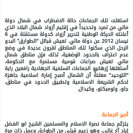
استغلت تلك الجماعات حالة الاضطراب في شمال دولة
مالي من تمرد وتحديداً في إقليم أزواد شمال البلاد الذي
أعلنته الحركة الوطنية لتحرير أزواد كدولة مستقلة في 6
نيسان 2012 عن دولة مالي. تعيش قبائل “الطوارق” البدو
الرحل الذي سكنوا تلك المناطق لقرون عديدة في وضع
عدم اعتراف بالحدود الوضعية، لذلك فإن مناطق شمال
مالي تعيش صراعات قومية مستمرة مع الحكومة،
أستغلها إرهابيو الجماعات السلفية الجهادية رافعين راية
“التوحيد” معلنةً أن الشمال أصبح إمارة اسلامية جاهزة
لحكم الشريعة الاسلامية وتطبيق الحدود في مناطق،
جاو، وتومبكتو، وكيدال.
أمير الجماعة
يتزعّم جماعة نصرة الاسلام والمسلمين الشيخ ابو الفضل
إياد آغ غالي، وهو زعيم قبلي من الطوارق وعمل ذات مرة