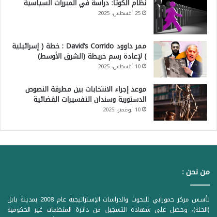
نظام الكوتا: دراسة في المبررات السياسية
25 أغسطس، 2025
ممر داوود David’s Corrido : خطة ( إسرائيلية
) لإعادة رسم خريطة (الشرق الأوسط)
10 أغسطس، 2025
موعد إجراء الانتخابات بين مطرقة النصوص
الدستورية وسندان التفسيرات القضائية
10 نوفمبر، 2025
من نحن :
تأسس مركز حمورابي للبحوث والدراسات الإستراتيجية عام 2008 بمدينة بابل
(الحلة)، وحصل على شهادة التسجيل من دائرة المنظمات غير الحكومية