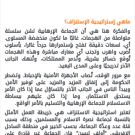
ماهي إستراتيجية الإستنزاف؟
والفكرة هنا هي أن الجماعة الإرهابية تشن سلسلة
متواصلة من الهجمات، غالبًا ما تكون منخفضة المستوى.
أي، لسعات دقيقة تفتح بإستمرارها جرحاً غائرا، بأسلوب
أضرب واهرب وتجنب أي معارك مباشرة وهذه الهجمات
تُوقع خسائر بشرية، وتُدمر الممتلكات، وتُنهك الجانب
الآخر تدريجيًا وعلى المدى البعيد.
مع مرور الوقت، تُصاب الأجهزة الأمنية بالإحباط. وتضطر
الحكومة إلى إنفاق المزيد والمزيد على توفير الأمن.
ويبدأ الناس في الجانب الآخر بالتساؤل عما إذا كان الأمر
يستحق الاستثمار، وما إذا كان عليهم ببساطة
الاستسلام للجماعة الإرهابية والتسليم بالأمر الواقع.
تعتبر استراتيجية الاستنزاف هي خريطة العمل الأمثل
بالنسبة لجماعة نصرة الاسلام والمسلمين، وذلك بسبب
قلة عدد وعدّة الجماعة، بحسب الخبير في منطقة الساحل
الافريقي “أولف ليسن” فإن الجماعة غير قادرة على