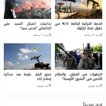
ل
ب
ت
ي
ط
ن
الحصة التركية البالغة 15% في
تداعيات اغتيال السيد علي
و
ا
حقول نفط كركوك
الخامنئي “قدس سره”
ر
ل
منذ 13 ساعة
منذ 13 ساعة
ا
ح
ل
ر
ت
س
ك
ا
ن
ل
و
التطورات في العراق.. والنظام
محور المقـ ـاومة بعد مذكرة
ث
الأمني في “الشرق الأوسط”
إسلام آباد
ل
و
منذ يومين
منذ يومين
و
ر
ج
ي
ي
اترك تعليقاً
و