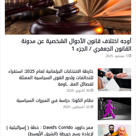
أوجه اختلاف قانون الأحوال الشخصية عن مدونة
القانون الجعفري / الجزء 1
5 سبتمبر، 2025
خارطة الانتخابات البرلمانية لعام 2025: استقراء
للتحالفات ولدور القوى السياسية الممثلة
لفصائل المقـ ـاومة
30 أكتوبر، 2025
نظام الكوتا: دراسة في المبررات السياسية
25 أغسطس، 2025
ممر داوود David’s Corrido : خطة ( إسرائيلية )
لإعادة رسم خريطة (الشرق الأوسط)