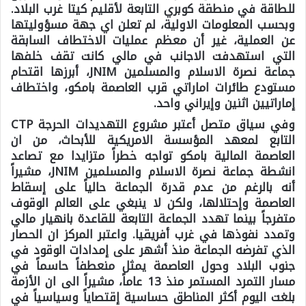
للطاقة في منطقة كوبري التابعة لأقليم كيتا غرب البلاد.
وبحسب المعلومات الاولية، لم تعلن اي جهة مسؤوليتها
عن العملية، غير أن معظم عمليات الاختطاف السابقة
التي استهدفت الاجانب في مالي كانت تقف خلفها
جماعة نصرة الاسلام والمسلمين JNIM، أبرزها اقتحام
مستودع طائرات اماراتي قرب العاصمة بامكو، واختطاف
إماراتيين اثنين وإيراني واحد.
وفي سياق متصل أعتبر مشروع التهديدات الحرجة CTP
التابع لمعهد المؤسسة الامريكية للأبحاث، من ان
العاصمة المالية بامكو تواجه خطراً متزايدا مع تصاعد
انشطة جماعة نصرة الاسلام والمسلمين JNIM، مشيراً
أنه بالرغم من عدم قدرة الجماعة حالياً على إسقاط
العاصمة وإحتلالها، ولكن لا ينبغي على العالم الوقوف
متفرجاً بينما تهدد الجماعة التابعة للقاعدة بانهيار مالي
وتمدد نفوذها في غرب أفريقيا. واعتبر المركز ان الحصار
الذي تفرضه الجماعة منذ أشهر على إمدادات الوقود في
جنوب البلاد وحول العاصمة يمثل منعطفاً حاسماً في
مسار التمرد المستمر منذ 13 عاماً، مشيراً الى ان الأزمة
بلغت اليوم أكثر المناطق حساسية إقتصاياً وسياسياً في