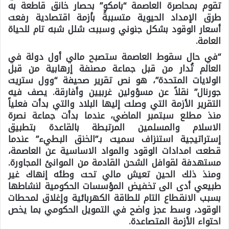
تقوم بمحاصرة العاصمة “بامكو” بحصار خانق قاطعة به
طرق الإمداد الحيوية متسببةً بأزمة اقتصادية رفعت
أسعار الوقود بشكل جنوني وسببت شلل شبه تام للحياة
العامة.
“في حال سقوط العاصمة ستصبح مالي أول دولة في
العالم تُدار من قبل جماعة مصنفة إرهابية من قبل
الولايات المتحدة”، هو نص تقرير صحيفة “وول ستريت
جورنال” نقلاً عن مسؤولين غربيين وأفارقة. يصف فيه
التقرير الأزمة التي وصلت إليها البلاد والتي بدأت فعلياً
منذ مطلع سبتمبر الماضي، عندما بدأت جماعة نصرة
الاسلام والمسلمين المرتبطة بالقاعدة بتطبيق
إستراتيجية استنزاف سميت بـ”الخنق البطيء” عندما
قطعت امدادات الوقود والمواد الاساسية عن العاصمة،
مستهدفة لقوافل الشحن القادمة من الموانئ المجاورة.
ومنذ ذلك الحين تعيش مالي تحت وطئه إنهاك غير
طبيعي أدى الى تخفيض المؤسسات الحكومية لنشاطها
بسبب الانقطاع التام للطاقة الكهربائية وإغلاق لمحطات
الوقود، وسط عجز واضح في التمويل الحكومي بما يخص
احتواء الأزمة المتصاعدة.