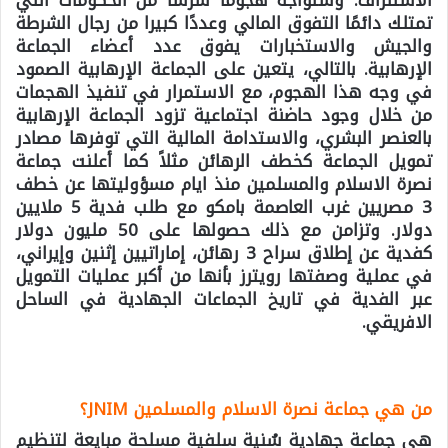
الاستنزاف. وستواجه هجومًا شرسًا من الحكومات التي
تمتلك دائمًا التفوق المالي وعددًا كبيرا من رجال الشرطة
والجيش والاستخبارات يفوق عدد أعضاء الجماعة
الإرهابية. بالتالي، يتعين على الجماعة الإرهابية الصمود
في وجه هذا الهجوم، مع الاستمرار في تنفيذ الهجمات
من خلال وجود حاضنة اجتماعية تزود الجماعة الإرهابية
بالعنصر البشري، والاستدامة المالية التي توفرها مصادر
تمويل الجماعة كخطف الرهائن مثلاً كما أعلنت جماعة
نصرة الاسلام والمسلمين منذ ايام مسؤوليتها عن خطف
3 مصريين غرب العاصمة بامكو مع طلب فدية 5 ملايين
دولار. وتزامن مع ذلك حصولها على 50 مليون دولار
كفدية عن إطلاق سراح 3 رهائن، إماراتيين إثنين وإيراني،
في عملية وصفتها رويترز بأنها من أكبر عمليات التمويل
عبر الفدية في تاريخ الجماعات الجهادية في الساحل
الافريقي.
من هي جماعة نصرة الاسلام والمسلمين
JNIM
؟
هي جماعة جهادية سُنية سلفية مسلحة مبايعة لتنظيم