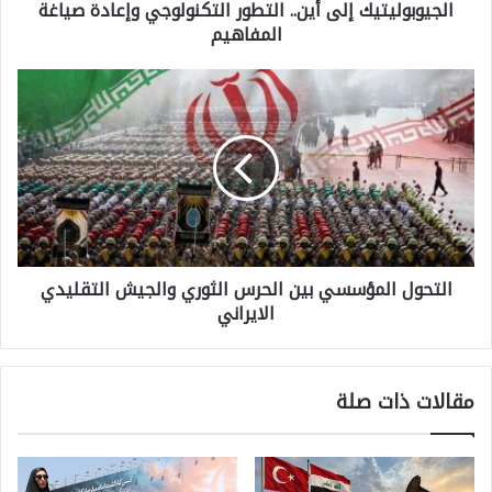
الجيوبوليتيك إلى أين.. التطور التكنولوجي وإعادة صياغة
و
المفاهيم
ل
ي
ا
ت
ل
ي
ت
ك
ح
إ
و
ل
ل
ى
التحول المؤسسي بين الحرس الثوري والجيش التقليدي
ا
أ
الايراني
ل
ي
م
ن
ؤ
مقالات ذات صلة
.
س
.
س
ا
ي