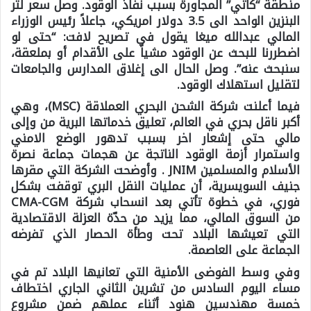
منطقة “كاتي” المجاورة بسبب نفاذ الوقود. وصل سعر لتر
البنزين الواحد الى 3.5 دولار امريكي، جاعلاً رئيس الوزراء
المالي عبدالله ميغا يقول في تصريح لافت: “حتى لو
اضطررنا للبحث عن الوقود مشياً على الأقدام أو بملعقة،
سنبحث عنه”. وصل الحال الى إغلاق المدارس والجامعات
لتقليل استهلاك الوقود.
فيما أعلنت شركة الشحن البحري العملاقة (MSC)، وهي
أكبر ناقل بحري في العالم، تعليق خدماتها البرية من وإلى
مالي حتى إشعار اخر بسبب تدهور الوضع الامني
واستمرار أزمة الوقود الناتجة عن هجمات جماعة نصرة
الأسلام والمسلمين JNIM . وأوضحت الشركة التي مقرها
جنيف السويسرية، أن عمليات النقل البري توقفت بشكل
فوري، في خطوة تأتي بعد انسحاب شركة CMA-CGM
من السوق المالي، مما يزيد من حدّة العزلة الاقتصادية
التي تعيشها البلاد تحت وطأة الحصار الذي تفرضه
الجماعة على العاصمة.
وفي وسط الفوضى الأمنية التي تعانيها البلاد تم في
مساء اليوم السادس من تشرين الثاني الجاري اختطاف
خمسة مهندسين هنود أثناء عملهم ضمن مشروع