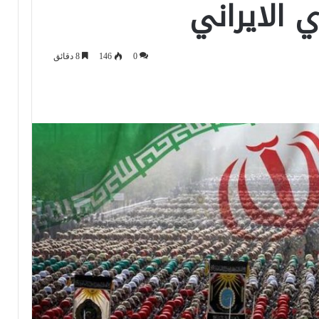
 الايراني
0
146
8 دقائق