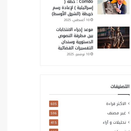
Corrido : خطة (
إسرائيلية ) لإعادة رسم
خريطة (الشرق الأوسط)
10 أغسطس، 2025
موعد إجراء الانتخابات
بين مطرقة النصوص
الدستورية وسندان
التفسيرات القضائية
10 نوفمبر، 2025
التصنيفات
الاكثر قراءة
605
غير مصنف
596
تحليلات و آراء
415