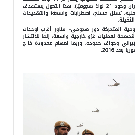
و17 لواء هجوم متحرك بينما تدّعي إيران وجود 21 لواءً هجوميًا). هذا التحول يستهدف
 محلية، تسلل مسلح، اضطرابات واسعة) والتهديدات
لثقيلة.
لهجومية المتحركة دور هجومي– مناور أقرب لوحدات
مُصممة لعمليات غزو خارجية واسعة، إنما للانتشار
لإيراني وحواف حدوده، وربما لمهام محدودة خارج
بعد 2016.