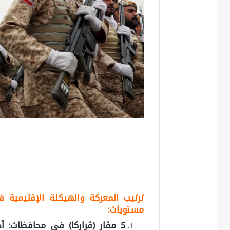
ترتيب المعركة والهيكلة الإقليمية فأ
مستويات:
5 مقار (قرارکا) فی محافظات: أذر