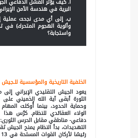
البرية في هندسة الأمن الإيراني
وألوية الهجوم المتحرك) في تح
واستجابة؟
الخلفية التاريخية والمؤسسية للـجيش ا
الثورة أبقى آية الله الخميني على ا
وحماية الحدود، بينما أُوكلت المهام
الولاء العقائدي للنظام. كرّس هذا 
دفاعي- مناطقي مقابل الحرس الثوری: ه
التهديدات، بدأ النظام يمنح الجیش ثقة