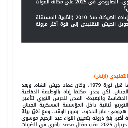
أ‌. كيف يؤثر الفشل الدفاعي الجوي– الصاروخي في 2025 على مكانة القوات
؟
ب‌. إلى أي مدى نجحت عملية إعادة الهيكلة منذ 2010 (الألوية المستقلة
ويل الجیش التقلیدی إلى قوة أكثر مرونة
لتقليدي (ارتش)
يعود الجيش التقليدي الإيراني إلى ما قبل ثورة 1979، وكان عماد جيش الشاه. وبعد
لجيش، لكن بحذر- مكلفا إياه بالوظيفة الدفاعية
 الحسّاسة والبعيدة- المدى للحرس الثوري لتأمين
التوزيع ثنائية داخل المؤسسة العسكرية الجيش:
جومي- عابر للحدود. بمرور الوقت، ومع تغيّر بيئة
 أكبر، بلغ ذروته بتعيين اللواء عبد الرحيم موسوي
رئيسًا لأركان القوات المسلحة في 13 حزيران 2025 عقب مقتل محمد باقري في الضربات