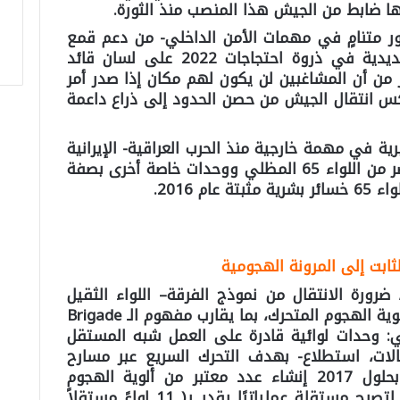
ها ضابط من الجيش هذا المنصب منذ الثورة.
ر متنامٍ في مهمات الأمن الداخلي- من دعم قمع
احتجاجات 2017-2018، إلى لهجة تهديدية في ذروة احتجاجات 2022 على لسان قائد
ر من أن المشاغبين لن يكون لهم مكان إذا صدر أمر
س انتقال الجیش من حصن الحدود إلى ذراع داعمة
رية في مهمة خارجية منذ الحرب العراقية- الإيرانية
خلال الحرب السورية، حيث انتشرت عناصر من اللواء 65 المظلي ووحدات خاصة أخرى بصفة
م 2016.
 ضرورة الانتقال من نموذج الفرقة– اللواء الثقيل
الثابت إلى نموذج الألوية المستقلة وألوية الهجوم المتحرك، بما يقارب مفهوم الـ Brigade
لأمريكي: وحدات لوائية قادرة على العمل شبه المستقل
لات، استطلاع- بهدف التحرك السريع عبر مسارح
تهديد متعددة ومتزامنة. وقد رصد بحلول 2017 إنشاء عدد معتبر من ألوية الهجوم
المتحرك، وفصل عدة ألوية عن فرقها لتصبح مستقلة عملياتيًا یقدر بـ( 11 لواءً مستقلاً