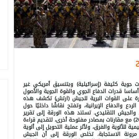
ح
ان في حزيران 2025 لضربات جوية كثيفة (إسرائيلية) وبتنسيق أمريكي غير
اسا قدرات الدفاع الجوي والقوة الجوية والأصول
رة على القوات البرية للجيش (ارتش) تكشف هذه
دع والدفاع الإيرانية، وتفتح نقاشًا داخليًا حول
ي والجيش التقليدي. تستند هذه الورقة إلى تقرير
Critical Threats Project 13) آب 2025) مع مقارنات بمصادر مفتوحة أخرى، لتقديم قراءة
مية للألوية والفرق، ولأثر عملية التحويل إلى ألوية
ونة الاستجابة. تخلص الورقة إلى أن الجيش