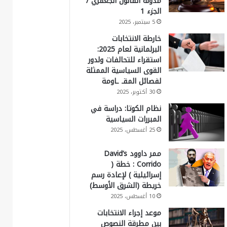
مدونة القانون الجعفري /
الجزء 1
5 سبتمبر، 2025
خارطة الانتخابات
البرلمانية لعام 2025:
استقراء للتحالفات ولدور
القوى السياسية الممثلة
لفصائل المقـ ـاومة
30 أكتوبر، 2025
نظام الكوتا: دراسة في
المبررات السياسية
25 أغسطس، 2025
ممر داوود David’s
Corrido : خطة (
إسرائيلية ) لإعادة رسم
خريطة (الشرق الأوسط)
10 أغسطس، 2025
موعد إجراء الانتخابات
بين مطرقة النصوص