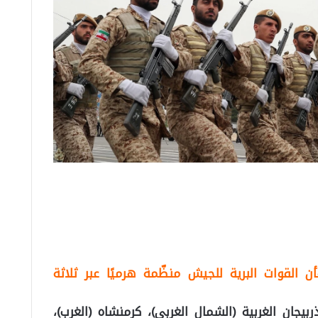
ن القوات البرية للجيش منظّمة هرميًا عبر ثلاثة
بيجان الغربية (الشمال الغربي)، كرمنشاه (الغرب)،