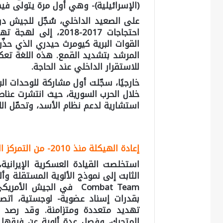
(الإسرائيلية)- وهي أول مرة يتولى في
على الصعيد الداخلي، سُجّل للجيش دو
القوات البرية كيومرث حيدري الذي حذّ
المرشد بتشديد القمع. هذه اللغة تعك
للاستقرار الداخلي عند الحاجة.
خارجيًا، سجّلت أول مشاركة للوحدات الب
استشارية لدعم نظام الأسد، وتحمّل اللواء 65 خسائر بشرية مثبتة عا
إعادة الهيكلة منذ 2010- من التمركز الثابت إلى المرونة الهجومية
استخلصت القيادة العسكرية الإيرانية،
Combat Team في الجيش ا
بقدرات إسناد عضوية- لوجستية، اتصا