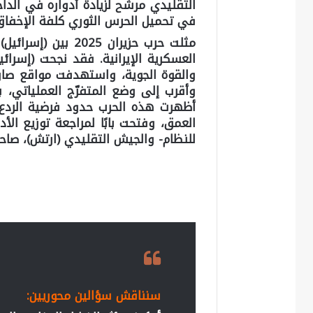
التقليدي مرشح لزيادة أدواره في الداخ
في تحميل الحرس الثوري كلفة الإخفاق 
مثلت حرب حزيران 25
العسكرية الإيرانية. فقد نجحت (إسرا
والقوة الجوية، واستهدفت مواقع صاروخ
وأقرب إلى وضع المتفرّج العملياتي، ب
أظهرت هذه الحرب حدود فرضية الردع ا
العمق، وفتحت بابًا لمراجعة توزيع الأد
للنظام- والجيش التقليدي (ارتش)، صاح
سنناقش سؤالين محوريين: