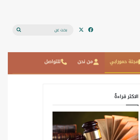
‫X
فيسبوك
بحث
عن
مجلة حمورابي
من نحن
للتواصل
الاكثر قراءةً