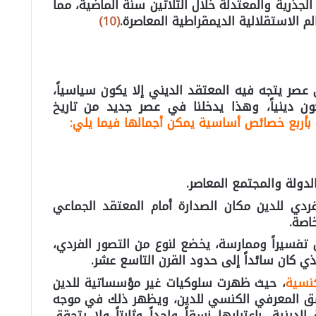
ها الجذرية والمعتدلة خلال الثلاثين سنة الماضية، مما
م الاستقلالية الديمقراطية المعاصرة.
(10)
عصر يتجه فيه المعتقد الديني إلا يكون سياسياً،
ن دينياً، وهذا يدخلنا في عصر جديد من تاريخ
بأربع خصائص أساسية يمكن أجمالها فيما يلي:
ولة والمجتمع المعاصر.
لفردي للدين مكان الصدارة أمام المعتقد الجماعي
اصة.
تفسيراً وممارسة، يخضع لنوع من التصور الفردي،
ذي كان سائداً إلى حدود القرن التاسع عشر.
كنسية
، حيث ظهرت سلوكيات غير مؤسساتية للدين
لنسق المعرفي الكنسي للدين، ويظهر ذلك في موجه
دينية، باعتبارها نسقاً واحداً وثابتاً ولا يتحقق