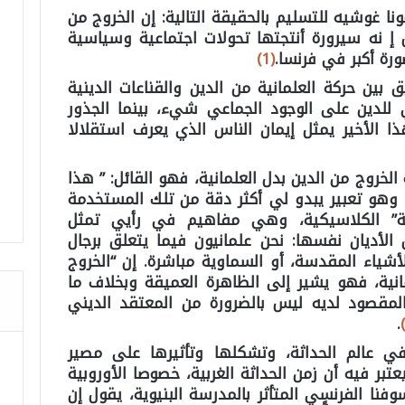
ا غوشيه للتسليم بالحقيقة التالية: إن الخروج من
 إ نه سيرورة أنتجتها تحولات اجتماعية وسياسية
رة أكبر في فرنسا.
(1)
بين حركة العلمانية من الدين والقناعات الدينية
مي للدين على الوجود الجماعي شيء، بينما الجذور
ا الأخير يمثل إيمان الناس الذي يعرف استقلالا
روج من الدين بدل العلمانية، فهو القائل: ” هذا
، وهو تعبير يبدو لي أكثر دقة من تلك المستخدمة
انية” الكلاسيكية، وهي مفاهيم في رأيي تمثل
 الأديان نفسها: نحن علمانيون فيما يتعلق برجال
لأشياء المقدسة، أو السماوية مباشرة. إن “الخروج
مانية، فهو يشير إلى الظاهرة العميقة وبخلاف ما
المقصود لديه ليس بالضرورة من المعتقد الديني
.
 عالم الحداثة، وتشكلها وتأثيرها على مصير
بر فيه أن زمن الحداثة الغربية، خصوصا الأوروبية
فنا الفرنسي المتأثر بالمدرسة البنيوية، يقول إن