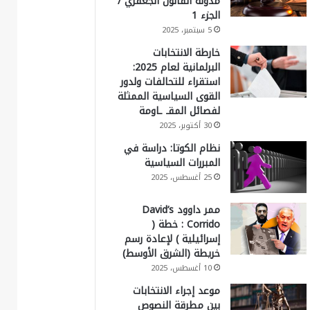
مدونة القانون الجعفري /
الجزء 1
5 سبتمبر، 2025
خارطة الانتخابات
البرلمانية لعام 2025:
استقراء للتحالفات ولدور
القوى السياسية الممثلة
لفصائل المقـ ـاومة
30 أكتوبر، 2025
نظام الكوتا: دراسة في
المبررات السياسية
25 أغسطس، 2025
ممر داوود David’s
Corrido : خطة (
إسرائيلية ) لإعادة رسم
خريطة (الشرق الأوسط)
10 أغسطس، 2025
موعد إجراء الانتخابات
بين مطرقة النصوص