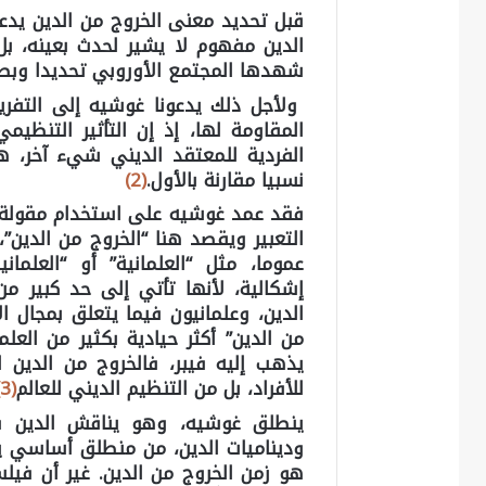
قبل تحديد معنى الخروج من الدين يدعون
الدين مفهوم لا يشير لحدث بعينه، بل
شهدها المجتمع الأوروبي تحديدا وبصو
ولأجل ذلك يدعونا غوشيه إلى التفريق 
المقاومة لها، إذ إن التأثير التنظي
الفردية للمعتقد الديني شيء آخر، هذ
نسبيا مقارنة بالأول.
(2)
فقد عمد غوشيه على استخدام مقولة الخ
التعبير ويقصد هنا “الخروج من الدين”
عموما، مثل “العلمانية” أو “العلم
إشكالية، لأنها تأتي إلى حد كبير من
الدين، وعلمانيون فيما يتعلق بمجال ا
من الدين” أكثر حيادية بكثير من العل
يذهب إليه فيبر، فالخروج من الدين 
للأفراد، بل من التنظيم الديني للعالم
(3)
ينطلق غوشيه، وهو يناقش الدين في
وديناميات الدين، من منطلق أساسي يعت
هو زمن الخروج من الدين. غير أن فيلسو