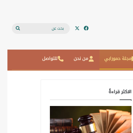
‫X
فيسبوك
بحث
عن
مجلة حمورابي
من نحن
للتواصل
الاكثر قراءةً