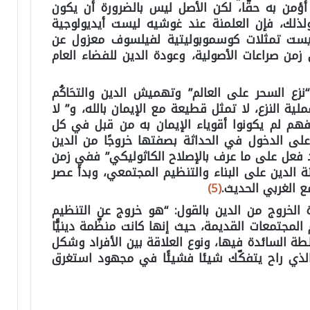
 أؤمن به حقًّا، لكن الأصل ليس بالضرورة أن يكون
ولذلك، فإن العلمنة عند غوشيه ليست أيديولوجية
ليست تمثلات كوسموبوليتية لفيلسوف معزول عن
زمن صراعات الأصولية، وعودة الدين للفضاء العام
زع السحر على العالم” وتهميش الدين والتحَاكُم
ية النزع، لا تمثل قطيعة مع الإيمان بالله، و” لا
 فهم لم يكونوا أقوياء الإيمان به من قبل في كل
لى الدخول في الحداثة بصفتها خروجًا من الدين
رد فعل على ما عرف بالإصلاح الكاثوليكي” ففي زمن
الدين على البناء والتنظيم المجتمعي، وبدأ عصر
ع الغربي الحديث.
(5)
لخروج من الدين بالقول: “هو خروج عن التنظيم
لمجتمعات القديمة، حيث إنها كانت منظّمة دينيًّا
ة السائدة فيها، ونوع العلاقة بين الأفراد وشكل
الذي راح يتفكّك شيئا فشيئًا في مجهود استغرق