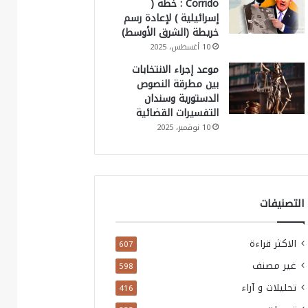
Corrido : خطة (
إسرائيلية ) لإعادة رسم
خريطة (الشرق الأوسط)
10 أغسطس، 2025
موعد إجراء الانتخابات
بين مطرقة النصوص
الدستورية وسندان
التفسيرات القضائية
10 نوفمبر، 2025
التصنيفات
الاكثر قراءة
607
غير مصنف
598
تحليلات و آراء
416