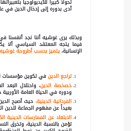
تحولاً كبيراً للأيديولوجيا بتعبيرات
أدى بدوره إلى إدخال الدين في عال
وبذلك يرى غوشيه أننا نجد أنفسنا في 
فيما يتجه المعتقد السياسي ألا يكو
الإنسانية،
يتميز بحسب أطروحة غوشيه 
تراجع الدين
في تكوين مؤسسات الد
خصخصة الدين
، واحتلال البعد ا
ودوره في الحياة العامة الأوربية خ
الفردانية الدينية،
حيث أصبح الدين 
بعيداً عن مفهوم الجماعة للدين ال
الابتعاد عن الممارسات الدينية ال
تؤمن بالنسبة الدينية، وتخرق ا
الخروج الكبير عن نمط المنظومة ال