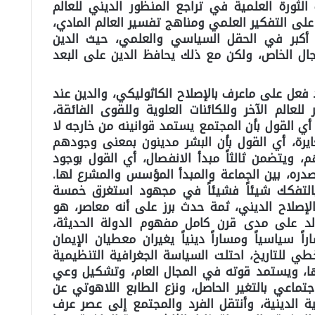
لثورة العلمية في تراجع المنظور الديني للعالم
على التفكير العلمي ومناهج تفسير العالم المادي،
أكبر في الحقل السياسي والعلمي، حيث الدين
جال الخاص، ولكن مع ذلك يحافظ الدين على البعد
د فعل على ماعرف بالإصلاح الكاثوليكي، والدين عند
عالم الآخر وللكائنات العلوية وللقوى الفائقة،
، أي القول بأن المجتمع يستمد قوانينه من خارجه لا
غايرة، أي القول بأن البشر مدينون بمعنى وجودهم
 ويتضمن ثالثاً مبدأ الانفصال، أي القول بوجود
دره، بين الجماعة والمبدأ المؤسس والمشرع لها.
 بالتفكك شيئاً فشيئاً في مجهود استغرق خمسة
الإصلاح الديني، ثمة حدث برز على أنه معاصر، هو
لد على مدى قرن كامل مفهوم الدولة الحديثة،
 سياسياً ومساراً دينياً يغيران معطيان الإيمان
 للتاريخ، احتلت السياسة الجغرافية التنظيمية
ها، ويستمد قوته في المجال العام، وتشكيل وعي
تماعي بالتغير الحاصل، ونزع الطابع اللاهوتي عن
ة الدينية، وأنتقل الفرد والمجتمع إلى عصر عرف