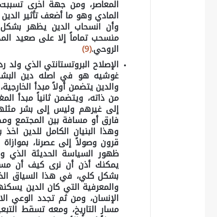
المعاصر، ومن جهة اخرى تسببت ا
المادي وهو ما أضعف تأثير الدين 
وأن انسحاب الدين يظهر بشكل 
منسحب تماماً إلا على صعيد الم
الروحي.
(9)
الإصلاح البروتستانتي الذي ولد ر
غوشيه هو في اصله دين البشر لل
والدين يتضمن أولاً مبدأ الخارجية
من ذاته، ويتضمن ثانياً مبدأ الم
إلى غيرهم وليس إلى بشر مثلهم،
فارق أو مسافة بين المجتمع ومص
وهذا البنيان الكامل للدين اخذ
قرون وصولاً إلى عصرنا، بموازاة 
ظهور السياسة الحديثة الذي و
يمكنك أذن أن نرى كيف أن مساراً
بشكل كلي، في هذا السياق الخطي
والمعرفية التي كان الدين يسكن
الإنسان، ومن ثم تجدد الوعي الاج
مسار التاريخ، ومعه تسقط التبعي