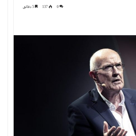
0
137
5 دقائق