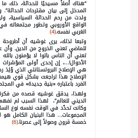
“هناك أصلاً مسيحيًا للحداثة، ذلك ما
المدخل إلى بيان مقترحات الحداثة”. 
ولدت من رحم الحداثة السياسية، و
الواقع الأوروبي وتطور مجتمعاته في 
الغربي نفسه.
(4)
وتبعا لذلك، يرى غوشيه أن أطروحة “ن
للماضي تعني الخروج من الدين. وأن عمل
تعني أن الناس باتوا لا يؤمنون بالله
الأحوال!…، إن إحدى أولى المؤشرات ع
هي الإصلاح البروتستانتي الذي وُلِدَ 
الإصلاح هذا تراجعت بشكل قوي هيمنة 
الفرد باعتباره «بنية جديدة» في المجتم
ولهذا، يدقق غوشيه قصده من فكرة ا
الديني للعالم”، لهذا السبب لم نفهم ا
وكانت تحدّد في الوقت نفسه نوع السلط
المجموعات… هذا البنيان الكامل هو 
خمسة قرون وصولاً إلى عصرنا.
(6)