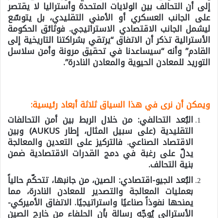
إلى أن التحالف بين الولايات المتحدة وأستراليا لا يقتصر
على الجانب العسكري أو الأمني التقليدي، بل يتوسّع
ليشمل الجانب الاقتصادي الاستراتيجي. فوثائق الحكومة
الأسترالية تذكر أن الاتفاق “يرتقي بشراكتنا التاريخية إلى
القادم” وأنه “سيساعدنا في تحقيق مرونة وأمن سلاسل
التوريد للمعادن الحيوية والمعادن النادرة”.
ويمكن أن نرى في هذا السياق ثلاثة أبعاد رئيسية:
البُعد التحالفي:
من خلال الربط بين أمن التحالفات
التقليدية (على سبيل المثال، إطار AUKUS) وبين
الاقتصاد الصناعي. فالتركيز على التعدين والمعالجة
يدلّ على رغبة في دمج القدرات الاقتصادية ضمن
بنية التحالف.
البُعد الجيو-اقتصادي:
الصين، من جانبها، تتحكّم حالياً
بعمليات المعالجة والتصدير للمعادن النادرة، مما
يمنحها نفوذاً صناعيًا واستراتيجيًا. الاتفاق الأميركي-
الأسترالي يُوجّه رسالة بأن الحلفاء من خارج الصين