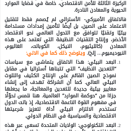
الركيزة الثالثة للأمن الاقتصادي، خاصة في قضايا الموارد
الحيوية والمعادن النادرة.
فالاتفاق الأميركي- الأسترالي لم يُصمم فقط لتقليل
الاعتماد على الصين، بل أيضًا لتأمين إمدادات مستدامة
بيئيًا وتقنيًا تتوافق مع التحول العالمي نحو الاقتصاد
الأخضر، وإنتاج التقنيات النظيفة التي تعتمد على هذه
المعادن (كالليثيوم، النيكل، الكوبالت، الغاليوم،
النيوديميوم… إلخ).
ويتوضح ذلك كما في الاتي:
البعد البيئي:
هذا الاتفاق يتماشى مع سياسات
“التعدين النظيف” التي تتبناها أستراليا في مقابل
نموذج الصين القائم على الإنتاج الكثيف والتلوث
البيئي العالي. كما أن الشراكة تهدف إلى إنشاء
معايير بيئية جديدة للتعدين والمعالجة، ما يجعلها
جزءًا من “حوكمة الموارد” العالمية. هنا نلمس تحوّلًا
في مفهوم القوة الناعمة الاقتصادية، إذ باتت الدول
تستخدم الالتزام البيئي أداة لتعزيز شرعيتها
الاقتصادية والسياسية في النظام الدولي.
البعد التكنولوجي:
الولايات المتحدة تسعى عبر هذه