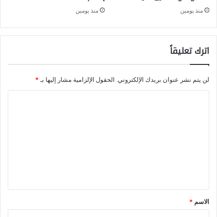
ح
منذ يومين
منذ يومين
ج
ب
اترك تعليقاً
ت
ق
لن يتم نشر عنوان بريدك الإلكتروني.
الحقول الإلزامية مشار إليها بـ
*
د
ي
ا
م
ل
ا
ت
ل
ع
خ
ل
د
ي
م
ق
ا
*
الاسم
*
ت