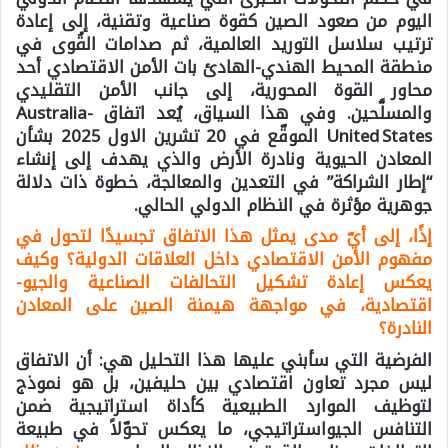
اليوم من صعود الصين كقوة صناعية وتقنية، إلى إعادة
ترتيب سلاسل التوريد العالمية، ثم صدامات القُوى في
منطقة المحيط الهندي-الهادئ بات الأمن الاقتصادي أحد
محاور القوة المحورية، إلى جانب الأمن التقليدي
والمسلَّحين. وفي هذا السياق، يُعد اتفاق Australia-
United States الموقّع في 20 تشرين الاول 2025 بشأن
المعادن الحيوية ونادرة الأرض والذي يهدف إلى إنشاء
“إطار الشراكة” في التعدين والمعالجة، خطوة ذات دلالة
جوهرية مؤثرة في النظام الدولي الحالي.
إذًا، إلى أيّ مدى يمثل هذا الاتفاق تجسيدًا لتحول في
مفهوم الأمن الاقتصادي داخل العلاقات الدولية؟ وكيف
يعكس إعادة تشكيل التحالفات الصناعية والجيو-
اقتصادية، في مواجهة هيمنة الصين على المعادن
النادرة؟
الفرضية التي سأبني عليها هذا التحليل هي: أن الاتفاق
ليس مجرد تعاون اقتصادي بين حليفين، بل هو نموذج
لتوظيف الموارد الطبيعية كأداة استراتيجية ضمن
التنافس الجيواستراتيجي، ما يعكس تحوّلاً في طبيعة