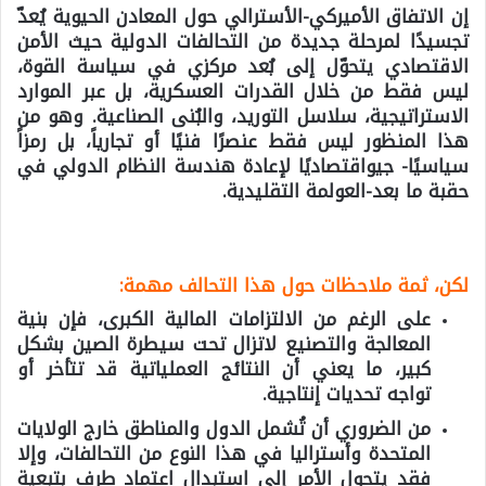
إن الاتفاق الأميركي-الأسترالي حول المعادن الحيوية يُعدّ
تجسيدًا لمرحلة جديدة من التحالفات الدولية حيث الأمن
الاقتصادي يتحوّل إلى بُعد مركزي في سياسة القوة،
ليس فقط من خلال القدرات العسكرية، بل عبر الموارد
الاستراتيجية، سلاسل التوريد، والبُنى الصناعية. وهو من
هذا المنظور ليس فقط عنصرًا فنيًا أو تجارياً، بل رمزاً
سياسيًا- جيواقتصاديًا لإعادة هندسة النظام الدولي في
حقبة ما بعد-العولمة التقليدية.
لكن، ثمة ملاحظات حول هذا التحالف مهمة:
على الرغم من الالتزامات المالية الكبرى، فإن بنية
المعالجة والتصنيع لاتزال تحت سيطرة الصين بشكل
كبير، ما يعني أن النتائج العملياتية قد تتأخر أو
تواجه تحديات إنتاجية.
من الضروري أن تُشمل الدول والمناطق خارج الولايات
المتحدة وأستراليا في هذا النوع من التحالفات، وإلا
فقد يتحول الأمر إلى استبدال اعتماد طرف بتبعية