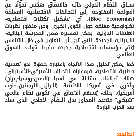
سياق النظام الدولي ذاته: فالاتفاق يعكس تحوّلًا من
العولمة المفتوحة إلى التحالفات الاقتصادية المغلقة
(Bloc Economies)، أي تشكيل تكتلات اقتصادية-
تكنولوجية مغلقة حول القوى الكبرى. ومن منظور نظريات
العلاقات الدولية، يمكن تفسيره ضمن المدرسة البنائية-
الليبرالية الجديدة، التي ترى أن التعاون في ظل التنافس
يُنتج مؤسسات اقتصادية جديدة تضبط قواعد السوق
العالمي.
كما يمكن تحليل هذا الاتجاه باعتباره خطوة نحو تعددية
قطبية اقتصادية، فبموازاة التحالف الأميركي-الأسترالي،
هناك تحالفات مقابلة في آسيا (الصين-روسيا-إيران)
وأخرى في أمريكا اللاتينية (البرازيل-الأرجنتين-جنوب
أفريقيا). بذلك، يُسهم الاتفاق في تكوين نظام عالمي
“شبكي” متعدد المحاور بدل النظام الأحادي الذي ساد
بعد الحرب الباردة.
الخاتمة: