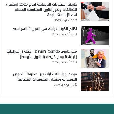
خارطة الانتخابات البرلمانية لعام 2025: استقراء
ر
للتحالفات ولدور القوى السياسية الممثلة
لفصائل المقـ ـاومة
ا
30 أكتوبر، 2025
ل
نظام الكوتا: دراسة في المبررات السياسية
م
25 أغسطس، 2025
ا
ء
ممر داوود David’s Corrido : خطة ( إسرائيلية
و
) لإعادة رسم خريطة (الشرق الأوسط)
ا
10 أغسطس، 2025
ل
موعد إجراء الانتخابات بين مطرقة النصوص
ك
الدستورية وسندان التفسيرات القضائية
ه
10 نوفمبر، 2025
ر
ب
ا
ء