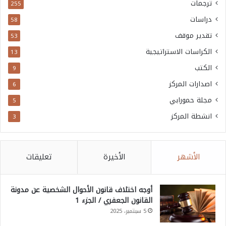
ترجمات
255
ه
دراسات
58
ا
تقدير موقف
53
ب
الكراسات الاستراتيجية
13
ا
الكتب
9
س
اصدارات المركز
6
ت
مجلة حمورابي
5
ي
انشطة المركز
3
ف
ا
ء
الأشهر
الأخيرة
تعليقات
ف
و
أوجه اختلاف قانون الأحوال الشخصية عن مدونة
ا
القانون الجعفري / الجزء 1
ت
5 سبتمبر، 2025
ي