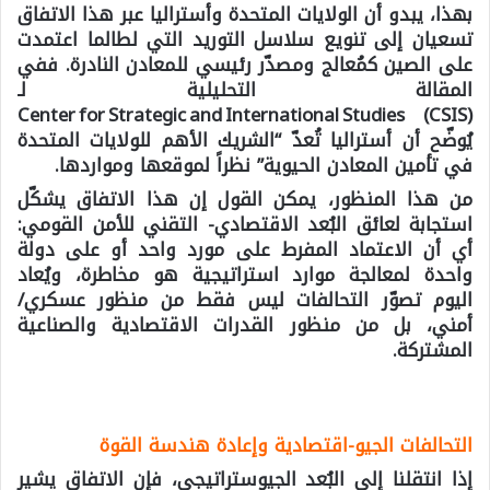
بهذا، يبدو أن الولايات المتحدة وأستراليا عبر هذا الاتفاق
تسعيان إلى تنويع سلاسل التوريد التي لطالما اعتمدت
على الصين كمُعالج ومصدّر رئيسي للمعادن النادرة. ففي
المقالة التحليلية لـ
Center for Strategic and International Studies (CSIS)
يُوضّح أن أستراليا تُعدّ “الشريك الأهم للولايات المتحدة
في تأمين المعادن الحيوية” نظراً لموقعها ومواردها.
من هذا المنظور، يمكن القول إن هذا الاتفاق يشكّل
استجابة لعائق البُعد الاقتصادي- التقني للأمن القومي:
أي أن الاعتماد المفرط على مورد واحد أو على دولة
واحدة لمعالجة موارد استراتيجية هو مخاطرة، ويُعاد
اليوم تصوّر التحالفات ليس فقط من منظور عسكري/
أمني، بل من منظور القدرات الاقتصادية والصناعية
المشتركة.
التحالفات الجيو-اقتصادية وإعادة هندسة القوة
إذا انتقلنا إلى البُعد الجيوستراتيجي، فإن الاتفاق يشير