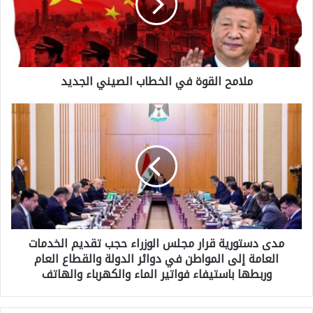
م
ح
ا
ملامح القوة في الخطاب الصيني الجديد
ل
ق
م
و
د
ة
ى
ف
د
ي
س
ا
ت
ل
مدى دستورية قرار مجلس الوزراء حجب تقديم الخدمات
و
خ
العامة إلى المواطن في دوائر الدولة والقطاع العام
ر
ط
وربطها باستيفاء فواتير الماء والكهرباء والهاتف
ي
ا
ة
ب