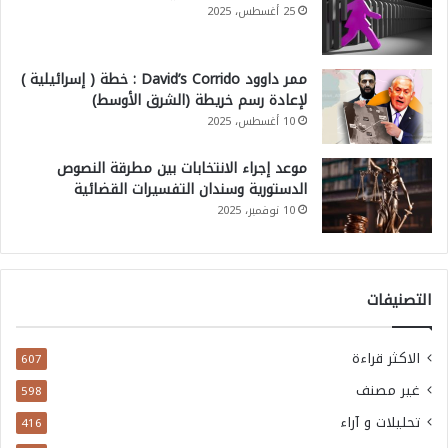
25 أغسطس، 2025
ا
ل
ممر داوود David’s Corrido : خطة ( إسرائيلية )
ق
لإعادة رسم خريطة (الشرق الأوسط)
ط
10 أغسطس، 2025
ا
موعد إجراء الانتخابات بين مطرقة النصوص
ع
الدستورية وسندان التفسيرات القضائية
ا
10 نوفمبر، 2025
ل
ع
ا
التصنيفات
م
و
الاكثر قراءة
607
ر
غير مصنف
598
ب
تحليلات و آراء
416
ط