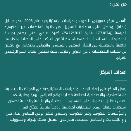
من نحن :
و
ا
تأسس مركز حمورابي للبحوث والدراسات الإستراتيجية عام 2008 بمدينة بابل
(الحلة)، وحصل على شهادة التسجيل من دائرة المنظمات غير الحكومية
ل
المرقمة ((1Z71874 بتاريخ 25/12/2012، كمركز علمي بحثي يهتم بدراسة
ه
الموضوعات السياسية والمجتمعية، فضلاً عن التركيز على القضايا والظواهر
ا
الراهنة والمحتملة في الشأن المحلي والإقليمي والدولي، ويتعامل مع باحثين
من مختلف التخصصات داخل العراق وخارجه، حيث تحتضن بغداد المقر الرئيسي
ت
للمركز.
ف
اهداف المركز:
يعمل المركز على إعداد البحوث والدراسات الاستراتيجية في المجالات السياسية،
والاقتصادية، والاجتماعية لمعالجة قضايا الواقع العراقي برؤية وطنية. كما
يختص بتحليل التطورات على المستويات الوطنية والإقليمية والدولية لضمان
استجابات فعالة. يقدم استشارات أكاديمية ودعماً معرفياً لصنّاع القرار،
والمؤسسات الحكومية وغير الحكومية. ويسعى لنشر الوعي الثقافي لبناء جيل
واعٍ بالتحديات والمخاطر المحيطة، قادر على التفاعل معها بإدراك ومسؤولية.