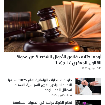
ن
ف
ي
د
و
ا
ئ
ر
أوجه اختلاف قانون الأحوال الشخصية عن مدونة
القانون الجعفري / الجزء 1
ا
5 سبتمبر، 2025
ل
د
خارطة الانتخابات البرلمانية لعام 2025: استقراء
و
للتحالفات ولدور القوى السياسية الممثلة
لفصائل المقـ ـاومة
ل
30 أكتوبر، 2025
ة
نظام الكوتا: دراسة في المبررات السياسية
و