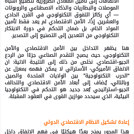
الاتفاقات إلى تأمين المعادن الضرورية لتصنيع أشباه
الموصلات والبطاريات والذكاء الاصطناعي والروبوتات
— أي ركائز التفوق التكنولوجي في القرن الحادي
والعشرين. إذًا، الأمن الاقتصادي لم يعد فقط تأمين
المواد الخام، بل ضمان التحكم في دورة الابتكار
التكنولوجي من التعدين إلى التصنيع إلى التصدير.
هنا يظهر التداخل بين الأمن الاقتصادي والأمن
التكنولوجي، حيث يصبح التقدم الصناعي جزءًا من الردع
الجيو-اقتصادي. نخلص من ذلك إلى النتيجة الاتية: ان
الاتفاق الأميركي- الأسترالي لا يمكن فهمه بمعزل عن
“الحرب التكنولوجية” بين الولايات المتحدة والصين.
وبالتالي، يُضاف إلى أبعاد الأمن الاقتصادي والتحالف
الجيو-استراتيجي بُعد جديد هو التحكم في التكنولوجيا
البيئية، الذي سيحدد موازين القوى في العقود المقبلة.
إعادة تشكيل النظام الاقتصادي الدولي
هذا المحور يمنح بعدًا هيكليًا في فهم الاتفاق داخل