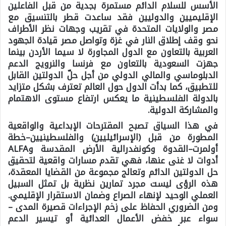
الأسس للسلام الدائم مستمرة بجدية من قبل الفاعلين
الإقليميين والدوليين فقد ساعدت قطر بالتنسيق مع
مصر والولايات المتحدة في تقريب وجهات نظر الأطراف
نحو وقف إطلاق النار في غزة وتواصل مصر قيادة الجهود
العربية بالتعاون مع الدول المجاورة لا سيما الأردن بينما
جهزت السعودية بالتعاون مع فرنسا والنرويج الدعم
الدبلوماسي والمالي الدولي من أجل حلّ الدولتين القابل
للتطبيق، كما بدأت الدول حول العالم تعترف بشكل متزايد
بالدولة الفلسطينية ما يعكس ارتفاع مستوى الاهتمام
والمشاركة الدولية.
في هذا السياق تصبح المقترحات الإبداعية والواقعية
المطورة من قبل (الإسرائيليين) والفلسطينيين–خطة
أولمرت–القدوة وكونفدرالية الأرض المقدسة وALFA
أدوات لا غنى عنها، فهي تقدم مسارات واقعية لتحقيق
حل الدولتين الدائم وتعالج مجموعة من القضايا المعقدة،
هذه الرؤى ليست مجرد تمارين نظرية بل تمثل السبيل
العملي الوحيد لإنهاء الصراع وضمان الاستقرار الإقليمي.
ومن الضروري الحفاظ على زخم الإجراءات قصيرة المدى –
سواء عبر خفض الأعمال العدائية أو تيسير الدعم