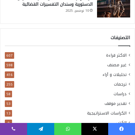
الدستورية وسندان التفسيرات القضائية
10 نوفمبر، 2025
التصنيفات
الاكثر قراءة
607
غير مصنف
598
تحليلات و آراء
416
ترجمات
255
دراسات
58
تقدير موقف
53
الكراسات الاستراتيجية
13
الكتب
9
اصدارات المركز
6
فيسبوك
‫X
واتساب
تيلقرام
ڤايبر