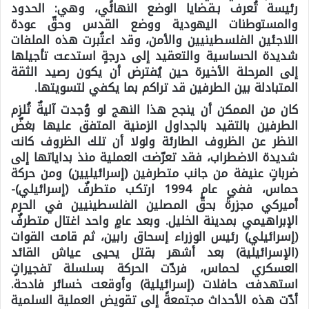
رئيسة تُعرف بـقضايا الوضع النهائي، وهي: الحدود
والمستوطنات اليهودية ووضع القدس وحقّ عودة
اللاجئين الفلسطينيين والأمن، وقد اعتُبرت هذه الملفات
شديدة الحساسية والتعقيد إلى درجةٍ استدعت تأجيلها
إلى المرحلة الأخيرة حين يُفترض أن يكون رصيد الثقة
المتبادلة بين الطرفين قد تراكم بما يكفي لتسويتها.
كان من الممكن أن ينجح هذا النهج لو وُجدت آليةٌ تُلزم
الطرفين بالتقيد بالجداول الزمنية المتفق عليها بغضّ
النظر عن الظروف الطارئة ولولا أن تلك الظروف كانت
شديدة الاضطراب، فقد تعرّضت العملية منذ بداياتها إلى
ضرباتٍ عنيفة من جانب متطرفين (إسرائيليين) ومن حركة
حماس، ففي عام 1994 ارتكب متطرفٌ (إسرائيلي)-
أميركي مجزرةً بحقّ المصلين الفلسطينيين في الحرم
الإبراهيمي بمدينة الخليل. وبعد عامٍ واحد اغتال متطرفٌ
(إسرائيلي) رئيس الوزراء إسحاق رابين، ثم قامت القوات
(الإسرائيلية) بعد أشهر بقتل يحيى عياش القائد
العسكري لحماس، فردّت الحركة بسلسلة تفجيراتٍ
استهدفت حافلات (إسرائيلية) وأوقعت خسائر فادحة.
أدّت هذه الأحداث مجتمعةً إلى تقويض العملية السلمية