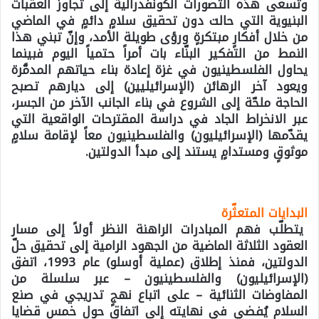
وتسعى هذه التصورات الكونفدرالية إلى تجاوز العقبات
البنيوية التي حالت دون تحقيق سلامٍ دائمٍ في الماضي
من خلال أفكارٍ مبتكرةٍ ورؤى طويلة الأمد، وإنّ تبني هذا
النمط من التفكير البنّاء بات أمراً حتمياً اليوم فبينما
يحاول الفلسطينيون في غزة إعادة بناء حياتهم المدمَّرة
ويعود آخر الرهائن (الإسرائيليين) إلى ديارهم تصبح
الحاجة ملحّة إلى الشروع في بناء الجانب الآخر من الجسر،
عبر الانخراط الجاد في دراسة المقترحات الواقعية التي
يقدّمها (الإسرائيليون) والفلسطينيون معاً لإقامة سلامٍ
موثوقٍ ومستدامٍ يستند إلى مبدأ الدولتين.
البدايات المتعثّرة
يتطلّب فهم المبادرات الراهنة النظر أولاً إلى مسار
العقود الثلاثة الماضية من الجهود الرامية إلى تحقيق حلّ
الدولتين، فمنذ إطلاق (عملية أوسلو) عام 1993، اتفق
(الإسرائيليون) والفلسطينيون – عبر سلسلة من
المفاوضات الثنائية – على اتباع نهجٍ تدريجي في صنع
السلام يُفضي في نهايته إلى اتفاقٍ حول خمس قضايا