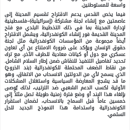
واسعة للمستوطنين.
فيما يخص القدس يدعم الاقتراح تقسيم المدينة إلى
عاصمتين مع إنشاء لجنة مشتركة (إسرائيلية)–فلسطينية
لإدارة المدينة بما في ذلك التخطيط البلدي مع فتح
المدينة القديمة فور إنشاء الكونفدرالية، ويشمل الاقتراح
أيضاً مجموعة من المؤسسات الكونفدرالية مثل لجنة
حقوق الإنسان ويؤكد على ضرورة الامتناع عن أي تعاون
عسكري مع دول أو كيانات معادية للطرف الآخر، مع ترك
تحديد تفاصيل التنفيذ للنقاش ضمن إطار السلام الشامل.
من نقاط الضعف المحتملة للكونفدرالية (بند الخروج)
الذي يسمح لأي من الدولتين الانسحاب من الاتفاق، وهو
ما قد يشجع المعارضة السياسية واستغلال المشكلات
الأولية لكسب الدعم الشعبي ضد الترتيب، لذلك يُوصى
بإلغاء هذا البند أو وضع فترة زمنية طويلة تصل مثلاً إلى
خمسين عاماً قبل السماح بالانسحاب، لضمان استقرار
الكونفدرالية واستدامة هذا النموذج الجديد للحل
السلمي.