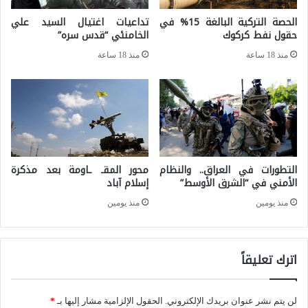
خ
f
الحصة التركية البالغة 15% في
تداعيات اغتيال السيد علي
ط
حقول نفط كركوك
الخامنئي “قدس سره”
A
ا
r
منذ 18 ساعة
منذ 18 ساعة
ب
t
ا
i
ل
f
ص
i
ي
c
التطورات في العراق.. والنظام
محور المقـ ـاومة بعد مذكرة
ن
i
الأمني في “الشرق الأوسط”
إسلام آباد
ي
a
منذ يومين
منذ يومين
ا
l
ل
I
ج
اترك تعليقاً
n
د
t
ي
لن يتم نشر عنوان بريدك الإلكتروني.
الحقول الإلزامية مشار إليها بـ
*
e