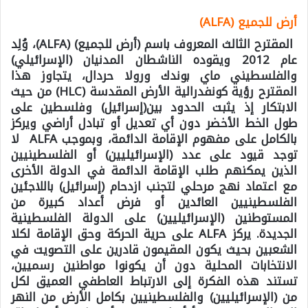
أرض للجميع
(ALFA)
المقترح الثالث
المعروف باسم (أرض للجميع) (ALFA)، وُلِد
عام 2012 ويقوده الناشطان المدنيان (الإسرائيلي)
والفلسطيني ماي بوندك ورولا حردال، يتجاوز هذا
المقترح رؤية كونفدرالية الأرض المقدسة (HLC) من حيث
الابتكار إذ يثبت الحدود بين(إسرائيل) وفلسطين على
طول الخط الأخضر دون أي تعديل أو تبادل أراضي ويركز
بالكامل على مفهوم الإقامة الدائمة، وبموجب ALFA لا
توجد قيود على عدد (الإسرائيليين) أو الفلسطينيين
الذين يمكنهم طلب الإقامة الدائمة في الدولة الأخرى
مع اعتماد نهج مرحلي لتجنب ازدحام (إسرائيل) باللاجئين
الفلسطينيين العائدين أو فرض أعداد كبيرة من
المستوطنين (الإسرائيليين) على الدولة الفلسطينية
الجديدة. يركز ALFA على حرية الحركة وحق الإقامة لكلا
الشعبين بحيث يكون المقيمون قادرين على التصويت في
الانتخابات المحلية دون أن يكونوا مواطنين رسميين،
تستند هذه الفكرة إلى الارتباط العاطفي العميق لكل
من (الإسرائيليين) والفلسطينيين بكامل الأرض من النهر