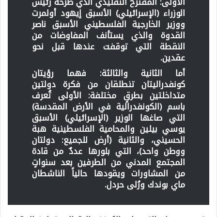
الأولى
: المقترح التقليدي الذي طرحه رئيس
الوزراء (الإسرائيلي) الأسبق إيهود أولمرت
ووزير الخارجية الفلسطيني الأسبق ناصر
القدوة والذي يستأنف المفاوضات من
النقطة التي توقفت عندها قبل نحو
عقدين.
أما الثانية والثالثة:
فهما رؤيتان
كونفدراليتان تنطلقان من فكرة دولتين
متداخلتين بطرقٍ مختلفة:
الأولى
تُعرف
باسم (الكونفدرالية في الأرض المقدسة)
التي صاغها الوزير (الإسرائيلي) الأسبق
يوسي بيلين والمحامية الفلسطينية هبة
الحسيني،
والثانية
(أرض للجميع: دولتان
ووطن واحد)، التي بلورها عددٌ من قادة
المجتمع المدني من الطرفين بعد سنواتٍ
من المشاورات ويقودها حالياً الناشطان
ماي بوندك ورُلى حردل.