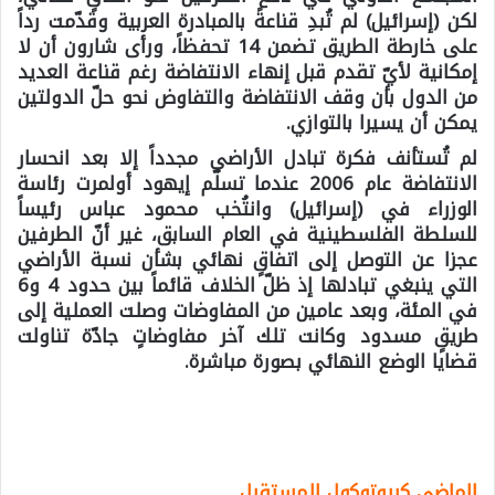
لكن (إسرائيل) لم تُبدِ قناعةً بالمبادرة العربية وقدّمت رداً
على خارطة الطريق تضمن 14 تحفظاً، ورأى شارون أن لا
إمكانية لأيّ تقدم قبل إنهاء الانتفاضة رغم قناعة العديد
من الدول بأن وقف الانتفاضة والتفاوض نحو حلّ الدولتين
يمكن أن يسيرا بالتوازي.
لم تُستأنف فكرة تبادل الأراضي مجدداً إلا بعد انحسار
الانتفاضة عام 2006 عندما تسلّم إيهود أولمرت رئاسة
الوزراء في (إسرائيل) وانتُخب محمود عباس رئيساً
للسلطة الفلسطينية في العام السابق، غير أنّ الطرفين
عجزا عن التوصل إلى اتفاقٍ نهائي بشأن نسبة الأراضي
التي ينبغي تبادلها إذ ظلّ الخلاف قائماً بين حدود 4 و6
في المئة، وبعد عامين من المفاوضات وصلت العملية إلى
طريقٍ مسدود وكانت تلك آخر مفاوضاتٍ جادّة تناولت
قضايا الوضع النهائي بصورة مباشرة
.
الماضي كبروتوكول للمستقبل