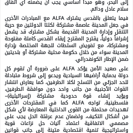
إلى البحر، وهو مبدأ أساسي يجب أن يضمنه أي اتفاق
سلام عادل ودائم.
فيما يتعلق بالقدس يشترك ALFA مع المبادرات الأخرى
في جعل المدينة عاصمة مشتركة لكلتا الدولتين مع حرية
التنقل وإدارة المدينة القديمة بشكل مشترك قد يشمل
إشرافاً دولياً، يقترح المقترح إبقاء القدس كاملة مفتوحة
ومشتركة، مع تفويض السلطات للجهة المختصة بإدارة
المدينة سواء من خلال حكومة محلية مشتركة أو بلديتين
ضمن الإطار الكونفدرالي.
على صعيد الأمن يؤكد ALFA على ضرورة أن تقوم كل
دولة بحماية أراضيها السيادية ويدعو إلى شروط متبادلة
للحد الجزئي من التسلح لكلا الطرفين، كما يعارض انتشار
القوات الأجنبية من جانب واحد دون موافقة الطرفين،
ويؤيد إنشاء قوة حدودية مشتركة (إسرائيلية)–
فلسطينية. تواجه ALFA كما في المقترحات الأخرى
تهديدات محتملة من القوى الداخلية المعارضة لأي شكل
من أشكال التكيف، ولضمان عدم عرقلة الحل يجب على
مصممي الاتفاقية اعتماد آليات حل نزاعات قوية
واستراتيجية تنمية اقتصادية متينة إلى جانب قوانين