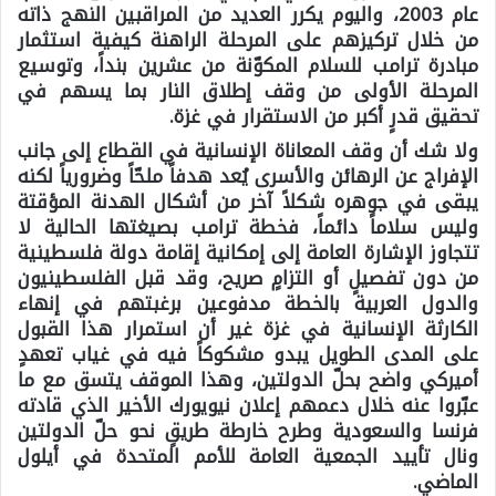
عام 2003، واليوم يكرر العديد من المراقبين النهج ذاته
من خلال تركيزهم على المرحلة الراهنة كيفية استثمار
مبادرة ترامب للسلام المكوّنة من عشرين بنداً، وتوسيع
المرحلة الأولى من وقف إطلاق النار بما يسهم في
تحقيق قدرٍ أكبر من الاستقرار في غزة.
ولا شك أن وقف المعاناة الإنسانية في القطاع إلى جانب
الإفراج عن الرهائن والأسرى يُعد هدفاً ملحّاً وضرورياً لكنه
يبقى في جوهره شكلاً آخر من أشكال الهدنة المؤقتة
وليس سلاماً دائماً، فخطة ترامب بصيغتها الحالية لا
تتجاوز الإشارة العامة إلى إمكانية إقامة دولة فلسطينية
من دون تفصيلٍ أو التزامٍ صريح، وقد قبل الفلسطينيون
والدول العربية بالخطة مدفوعين برغبتهم في إنهاء
الكارثة الإنسانية في غزة غير أن استمرار هذا القبول
على المدى الطويل يبدو مشكوكاً فيه في غياب تعهدٍ
أميركي واضح بحلّ الدولتين، وهذا الموقف يتسق مع ما
عبّروا عنه خلال دعمهم إعلان نيويورك الأخير الذي قادته
فرنسا والسعودية وطرح خارطة طريقٍ نحو حلّ الدولتين
ونال تأييد الجمعية العامة للأمم المتحدة في أيلول
الماضي.