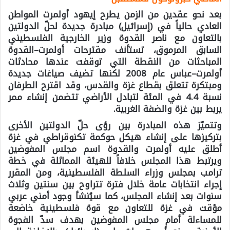
بعد نحو عقدين من الزمن يطرح إيهود أولمرت المواطن
العادي حالياً في (إسرائيل) مبادرة جديدة لحلّ الدولتين
بالتعاون مع ناصر القدوة وزير الخارجية الفلسطيني
السابق المرموق، تستأنف مقترحات أولمرت–القدوة
المباحثات من النقطة التي توقفت عندها محادثات
أولمرت–عباس عام 2008 لكنها تضيف صياغات جديدة
ومبتكرة تتعلق بقطاع غزة والقدس، وقد اقترح الطرفان
نسبة 4.4 في المئة لتبادل الأراضي تتضمن إنشاء ممر
يربط بين غزة والضفة الغربية.
وتتميّز هذه المبادرة بين رؤى حلّ الدولتين الأخرى
بتركيزها على إنشاء هيكل حوكمة تكنوقراطي في غزة
أطلق عليه أولمرت والقدوة اسم مجلس المفوضين
ويرتبط هذا المجلس خلافاً للهيئة المماثلة في خطة
ترامب بمجلس وزراء السلطة الفلسطينية، ومن المقرر
إجراء انتخابات عامة خلال فترة تتراوح بين سنتين وثلاث
سنوات بعد إنشاء المجلس، كما سيُنشأ وجود أمني عربي
مؤقت في غزة للتعاون مع قوة فلسطينية خاضعة
للمساءلة أمام مجلس المفوضين بهدف سدّ الفجوة