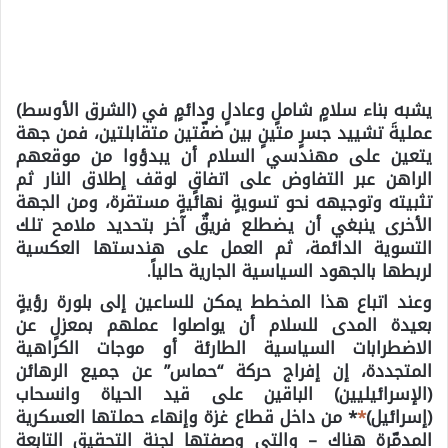
يشبه بناء سلامٍ شاملٍ وعادلٍ ودائمٍ في (الشرق الأوسط)
عمليةَ تشييد جسرٍ متينٍ بين ضفّتين متقابلتين، فمن جهة
يتعين على مهندسي السلام أن يبدؤوا من موقعهم
الراهن عبر التفاوض على اتفاقٍ لوقف إطلاق النار ثم
تثبيته وتوجيهه نحو تسويةٍ نهائيةٍ مستقرة، ومن الجهة
الأخرى ينبغي أن يضطلع فريقٌ آخر بتحديد ملامح تلك
التسوية الدائمة، ثم العمل على هندستها العكسية
لربطها بالجهود السياسية الجارية حالياً.
وعند اتباع هذا المخطط يمكن للساعين إلى بلورة رؤيةٍ
بعيدة المدى للسلام أن يواصلوا عملهم بمعزلٍ عن
الاضطرابات السياسية الطارئة أو موجات الكراهية
المتجددة، إن إفراج حركة “حماس” عن جميع الرهائن
(الإسرائيليين) الباقين على قيد الحياة وانسحاب
(إسرائيل)
*
* من داخل قطاع غزة وإنهاء حملتها العسكرية
المدمّرة هناك – والتي وصفتها لجنة التحقيق التابعة