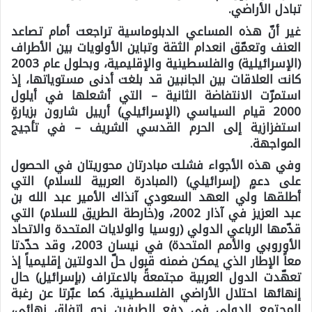
تبادل الأراضي.
غير أنّ هذه المساعي الدبلوماسية تراجعت أمام تصاعد
العنف وتعمّق انعدام الثقة وتباين الأولويات بين الأطراف
(الإسرائيلية) والفلسطينية والإقليمية، وبحلول عام 2003
كانت العلاقات بين الجانبين قد بلغت أدنى مستوياتها، إذ
استمرّت الانتفاضة الثانية – التي أشعلها في أيلول
2000 قيام السياسي (الإسرائيلي) أرييل شارون بزيارةٍ
استفزازية إلى الحرم القدسي الشريف – في تأجيج
المواجهة.
وفي هذه الأجواء فشلت مبادرتان محوريتان في الحصول
على دعمٍ (إسرائيلي) (المبادرة العربية للسلام) التي
أطلقها ولي العهد السعودي آنذاك الأمير عبد الله بن
عبد العزيز في آذار 2002، و(خارطة الطريق للسلام) التي
قدّمها الرباعي الدولي (روسيا والولايات المتحدة والاتحاد
الأوروبي والأمم المتحدة) في نيسان 2003، وقد حدّدتا
معاً الإطار الذي يمكن ضمنه قبول حلّ الدولتين إقليمياً إذ
تعهّدت الدول العربية مجتمعةً بالاعتراف (بإسرائيل) حال
إنهائها احتلال الأراضي الفلسطينية. كما عبّرتا عن رغبة
المجتمع الدولي في دفع الطرفين نحو اتفاقٍ نهائي،