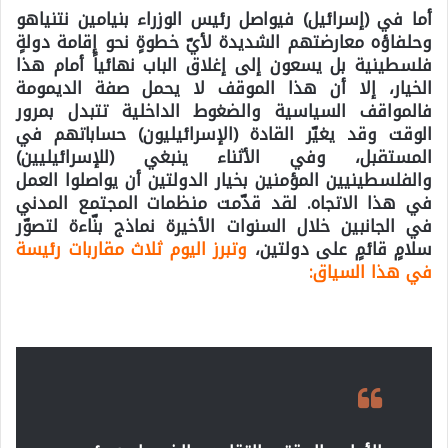
أما في (إسرائيل) فيواصل رئيس الوزراء بنيامين نتنياهو
وحلفاؤه معارضتهم الشديدة لأيّ خطوةٍ نحو إقامة دولةٍ
فلسطينية بل يسعون إلى إغلاق الباب نهائياً أمام هذا
الخيار، إلا أن هذا الموقف لا يحمل صفة الديمومة
فالمواقف السياسية والضغوط الداخلية تتبدل بمرور
الوقت وقد يغيّر القادة (الإسرائيليون) حساباتهم في
المستقبل، وفي الأثناء ينبغي (للإسرائيليين)
والفلسطينيين المؤمنين بخيار الدولتين أن يواصلوا العمل
في هذا الاتجاه. لقد قدّمت منظمات المجتمع المدني
في الجانبين خلال السنوات الأخيرة نماذج بنّاءة لتصوّر
سلامٍ قائمٍ على دولتين،
وتبرز اليوم ثلاث مقاربات رئيسة
في هذا السياق
: