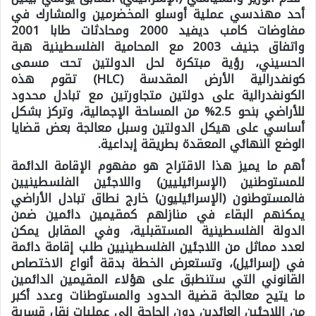
أحد مهندسي عملية أوسلو المخضرمين والمشارك في
مفاوضات كامب ديفيد 2000 ومحادثات طابا 2001
واتفاق جنيف 2003 مع المحامية الفلسطينية هبة
الحسيني، رؤية مبتكرة لحل الدولتين تحت مسمى
كونفدرالية الأرض المقدسة (HLC) تقوم هذه
الكونفدرالية على دولتين متجاورتين مع تبادل محدود
للأراضي بنحو 2.5% من المساحة الإجمالية، وتركز بشكل
أساسي على هيكل الدولتين وسبل معالجة بعض قضايا
الوضع النهائي المعقدة بطريقة إبداعية.
أهم ما يميز هذا الاقتراح هو مفهوم
الإقامة الدائمة
للمستوطنين (الإسرائيليين) واللاجئين الفلسطينيين
فالمستوطنون (الإسرائيليون) خارج نطاق تبادل الأراضي
يمكنهم البقاء في منازلهم كمقيمين دائمين ضمن
الدولة الفلسطينية المستقبلية، وفي المقابل يمكن
لعدد مماثل من اللاجئين الفلسطينيين طلب إقامة دائمة
في (إسرائيل)، وتستعرض الخطة بدقة أنواع الاختصاص
القانوني التي ستنطبق على هؤلاء المقيمين الدائمين
ما يتيح معالجة قضية الحدود والمستوطنات وعدد أكبر
من اللاجئين العائدين دون الحاجة إلى عمليات نقل قسرية