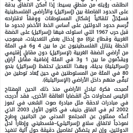
انطلقت رؤيته من منطقٍ بسيط: إذا أمكن الاتفاق بدقة
على الحدود الفاصلة بين (إسرائيل) والأراضي الفلسطينية
فسيُحَلّ تلقائياً إشكال المستوطنات ووفقاً لاقتراحه
تُرسم حدود الدولتين على أساس الخط الأخضر (حدود ما
قبل حرب 1967 التي استولت فيها (إسرائيل) على الضفة
الغربية وقطاع غزة) مع إدخال بعض التعديلات، فبموجب
الخطة يتنازل الفلسطينيون عن ما بين 4 و6 في المئة
من أراضي الضفة الغربية (لإسرائيل) دون مقابلٍ إقليمي
ويقدّمون ما بين 1 و3 في المئة إضافية مقابل أراضٍ
(إسرائيلية) بديلة، وبهذا التعديل تحتفظ (إسرائيل) بنحو
80 في المئة من المستوطنين في حين يُعاد توطين من
تبقّى منهم داخل الأراضي (الإسرائيلية).
أصبحت فكرة تبادل الأراضي منذ ذلك الحين المفتاح
الرئيس لمحاولات حلّ القضايا العالقة الأخرى، فقد أُدرجت
في مبادرات لاحقة مثل مبادرة صوت الشعب في تموز
2002 ثم في اتفاق جنيف في كانون الأول 2003 الذي
أعدّه ممثلون عن المجتمع المدني من الجانبين وطرح
نموذجاً لاتفاق سلامٍ (إسرائيلي)–فلسطيني وإطاراً لحلّ
الدولتين، وإن لم يتضمّن تفاصيل دقيقة حول آلية تنفيذ