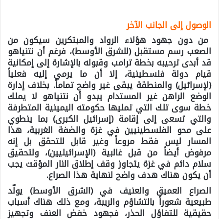
الوصول إلى الجانب الآخر
من دون جهود هؤلاء الرواد والمبتكرين سيكون من
الصعب رسم مستقبل (للشرق الأوسط)، فرغم أن نتنياهو
قد أبدى ترحيبه بخطة ترامب وقبوله بالإشارة إلى إمكانية
قيام دولة فلسطينية، إلا أن ما يرمي إليه فعلياً
(لإسرائيل) والمنطقة يبقى غير واضح تماماً. بخلاف إدارة
الوضع الراهن غير المستدام يبدو أن نتنياهو لا يملك
خطة سوى تلك التي تمليها حكومته اليمينية المتطرفة
والتي تسعى إلى إقامة (إسرائيل الكبرى) بما ينطوي
على محو الفلسطينيين في غزة والضفة الغربية، هذا
المسار ليس فقط مروعاً وغير قابل للتحقق بل إنه
مرفوض أيضاً من قبل غالبية (الإسرائيليين)، ولتحقيق
سلام دائم في غزة يتجاوز وقف إطلاق النار المؤقت يجب
أن يكون هناك هدف واضح لنهاية هذا الصراع.
الصراع العميق والعنيف في (الشرق الأوسط) يولّد
طبيعية شعوراً بالتشاؤم والريبة، ومع ذلك هناك أسباب
حقيقية للتفاؤل الحذر، فجهود خفض العنف وتجهيز