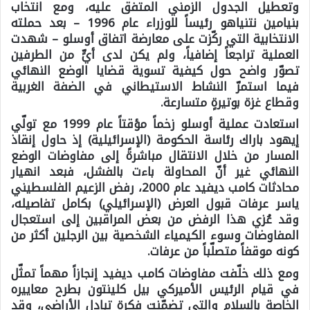
وتعطيل الجدول الزمني المتفق عليه، ومع انتخاب
بنيامين نتنياهو رئيساً للوزراء عام 1996 – بعد حملته
الانتخابية التي ركّزت على معارضة اتفاق أوسلو – شهدت
العملية تراجعاً إضافياً، ولم يكن لدى أيٍّ من الطرفين
تصوّر واضح حول كيفية تسوية قضايا الوضع النهائي
فيما استمرّ النشاط الاستيطاني في الضفة الغربية
وقطاع غزة بوتيرةٍ متسارعة.
استعادت عملية أوسلو زخماً مؤقتاً عام 1999 مع تولّي
إيهود باراك رئاسة الحكومة (الإسرائيلية) إذ حاول إنقاذ
المسار من خلال الانتقال مباشرةً إلى مفاوضات الوضع
النهائي غير أنّ المحاولة باءت بالفشل، فبعد انهيار
محادثات كامب ديفيد عام 2000، رفض الزعيم الفلسطيني
ياسر عرفات قبول العرض (الإسرائيلي) بكامل تفاصيله،
وقد عُزي هذا الرفض من بعض المراقبين إلى استعجال
المفاوضات وسوء الكيمياء الشخصية بين الرجلين أكثر من
كونه موقفاً متصلّباً من عرفات.
ومع ذلك خلّفت مفاوضات كامب ديفيد إنجازاً مهماً تمثّل
في قيام الرئيس الأميركي بيل كلينتون بطرح معاييره
الخاصة بالسلام والتي تضمّنت فكرة تبادل الأراضي، وقد