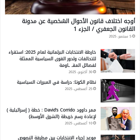
r
a
أوجه اختلاف قانون الأحوال الشخصية عن مدونة
القانون الجعفري / الجزء 1
t
5 سبتمبر، 2025
i
v
خارطة الانتخابات البرلمانية لعام 2025: استقراء
e
للتحالفات ولدور القوى السياسية الممثلة
لفصائل المقـ ـاومة
30 أكتوبر، 2025
نظام الكوتا: دراسة في المبررات السياسية
25 أغسطس، 2025
ممر داوود David’s Corrido : خطة ( إسرائيلية )
لإعادة رسم خريطة (الشرق الأوسط)
10 أغسطس، 2025
موعد إجراء الانتخابات بين مطرقة النصوص