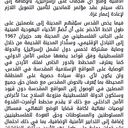
الأمنية ومنع أي هجمات على (إسرائيل)، بالإضافة إلى
ذلك سيتم عقد مؤتمر للمانحين لتأمين التمويل اللازم
لإعادة إعمار غزة.
فيما يخص القدس سيُقسّم المدينة إلى عاصمتين على
طول الخط الأخضر على أن تُضمّ الأحياء اليهودية المبنية
على الجانب الفلسطيني من المدينة بعد حزيران 1967
إلى التبادل الإقليمي، وستُدار المدينة القديمة من خلال
وصاية مشتركة لخمس دول تشمل (إسرائيل) والدولة
الفلسطينية وفق قواعد يضعها مجلس الأمن الدولي،
كما يعترف المخطط بالدور الخاص لملك الأردن في
الوصاية على المواقع الإسلامية المقدسة في القدس،
ولن يكون لأي دولة سيادة حصرية على المنطقة
المحيطة بما يُعرف بالحوض المقدس مع ضمان حق جميع
المصلين في الوصول إلى المواقع المقدسة دون قيود
وستكون الدولة الفلسطينية منزوعة السلاح عدا لأغراض
الأمن الداخلي. مع ذلك لا يقدم مخطط أولمرت–القدوة
توصيات نهائية لكافة قضايا الوضع النهائي، فمسائل
المستوطنين والمستوطنات وحق العودة للفلسطينيين
إضافة إلى التدابير الأمنية الإضافية، بما في ذلك احتمال