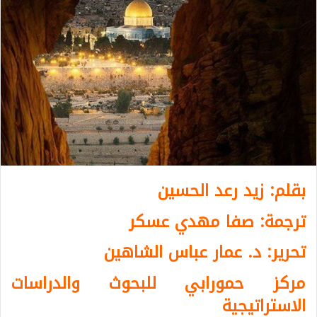
بقلم: زيد رعد الحسين
ترجمة: صفا مهدي عسكر
تحرير: د. عمار عباس الشاهين
مركز حمورابي للبحوث والدراسات
الاستراتيجية