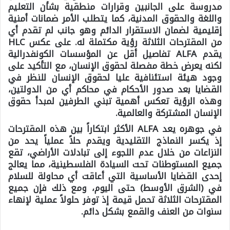
مدروسة على الجانبين وقرارات منطقية بشأن التعليم
واللغة والحقوق المدنية، كما يتطلب الأمر ضمانات أمنية
إقليمية لضمان الاستقرار الدائم وهو جانب لم تقدم أي
من المقترحات الثلاثة رؤية مكتملة له. على عكس HLC
يقدم ALFA تفاصيل أقل عن المؤسسات الكونفدرالية
لكنه يعرض خطة مفصلة لحقوق الإنسان، مع التأكيد على
وجود هيئة استئنافية عليا لحقوق الإنسان للنظر في
القضايا بعد صدور الأحكام في محاكم أي من الدولتين،
وهذه الرؤية تعكس أهمية تبني الطرفين لمبدأ حقوق
الإنسان المشتركة والعالمية.
في جوهره يعد ALFA الأكثر ابتكاراً بين هذه المقترحات
إذ يكسر النماذج التقليدية ويقدم حلاً عملياً يحد من
النزاعات من خلال عدم اللجوء إلى تبادلات الأراضي، تقع
جميع المستوطنات تحت السيادة الفلسطينية، مما يعالج
إحدى القضايا الأساسية التي أعاقت أي محاولة للسلام
في (الشرق الأوسط) حتى اليوم، ومع ذلك فإن جميع
المقترحات الثلاثة تحمل قيمة إذ توفر حلولاً عملية لإنهاء
سنوات من العنف والقمع بشكل دائم.