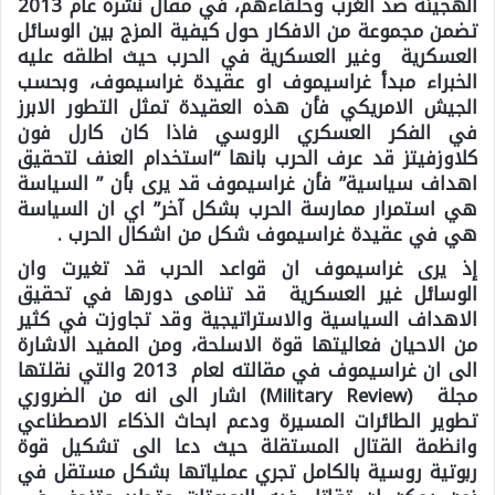
الهجينة ضد الغرب وحلفاءهم، في مقال نشره عام 2013
تضمن مجموعة من الافكار حول كيفية المزج بين الوسائل
العسكرية وغير العسكرية في الحرب حيث اطلقه عليه
الخبراء مبدأ غراسيموف او عقيدة غراسيموف، وبحسب
الجيش الامريكي فأن هذه العقيدة تمثل التطور الابرز
في الفكر العسكري الروسي فاذا كان كارل فون
كلاوزفيتز قد عرف الحرب بانها “استخدام العنف لتحقيق
اهداف سياسية” فأن غراسيموف قد يرى بأن ” السياسة
هي استمرار ممارسة الحرب بشكل آخر” اي ان السياسة
هي في عقيدة غراسيموف شكل من اشكال الحرب .
إذ يرى غراسيموف ان قواعد الحرب قد تغيرت وان
الوسائل غير العسكرية قد تنامى دورها في تحقيق
الاهداف السياسية والاستراتيجية وقد تجاوزت في كثير
من الاحيان فعاليتها قوة الاسلحة، ومن المفيد الاشارة
الى ان غراسيموف في مقالته لعام 2013 والتي نقلتها
مجلة (Military Review) اشار الى انه من الضروري
تطوير الطائرات المسيرة ودعم ابحاث الذكاء الاصطناعي
وانظمة القتال المستقلة حيث دعا الى تشكيل قوة
ربوتية روسية بالكامل تجري عملياتها بشكل مستقل في