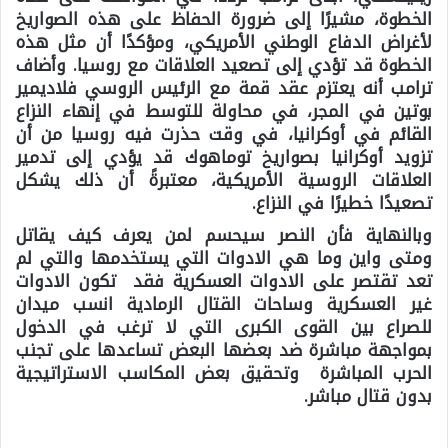
الخطوة، مشيرًا إلى ضرورة الحفاظ على هذه الصواريخ
لأغراض الدفاع الوطني الأمريكي، ومؤكدًا أن مثل هذه
الخطوة قد تؤدي إلى تصعيد العلاقات مع روسيا. وأضاف
ترامب أنه يعتزم عقد قمة مع الرئيس الروسي فلاديمير
بوتين في المجر، في محاولة للتوسط في إنهاء النزاع
القائم في أوكرانيا، في وقت حذرت فيه روسيا من أن
تزويد أوكرانيا بصواريخ توماهوك قد يؤدي إلى تدمير
العلاقات الروسية الأمريكية، معتبرةً أن ذلك يشكل
تصعيدًا خطيرًا في النزاع.
وبالنهاية فأن النصر سيحسم لمن يعرف كيف يقاتل
ومتى واين وما هي الادوات التي يستخدمها والتي لم
تعد تقتصر على الادوات العسكرية فقد تكون الادوات
غير العسكرية وساحات القتال الرمادية انسب ميدان
للصراع بين القوى الكبرى التي لا ترغب في الدخول
بمواجهة مباشرة ضد بعضها البعض تساعدها على تجنب
الحرب المباشرة وتحقيق بعض المكاسب الاستراتيجية
بدون قتال مباشر.