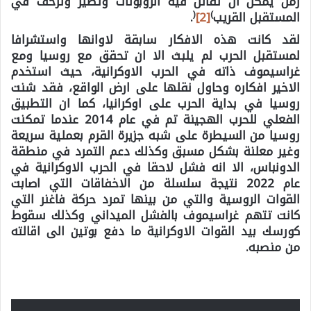
زمن يمكن ان تقاتل فيه الروبوتات وتطير وتزحف في
(
)
المستقبل القريب
[2]
.
لقد كانت هذه الافكار سابقة لاوانها واستشرافا
لمستقبل الحرب لم يلبث الا ان تحقق مع روسيا ومع
غراسيموف ذاته في الحرب الاوكرانية، حيث استخدم
الاخير افكاره وحاول نقلها على ارض الواقع، فقد شنت
روسيا في بداية الحرب على اوكرانيا، كما ان التطبيق
الفعلي للحرب الهجينة تم في عام 2014 عندما تمكنت
روسيا من السيطرة على شبه جزيرة القرم بعملية سريعة
وغير معلنة بشكل مسبق وكذلك دعم التمرد في منطقة
الدونباس، الا انه فشل لاحقا في الحرب الاوكرانية في
عام 2022 نتيجة سلسلة من الاخفاقات التي اصابت
القوات الروسية والتي من بينها تمرد حركة فاغنر التي
كانت تتهم غراسيموف بالفشل الميداني وكذلك سقوط
كورسك بيد القوات الاوكرانية ما دفع بوتين الى اقالته
من منصبه.