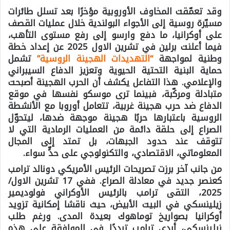
وقد تعمّقت المخاوف الأوروبية مؤخرًا بعد تسلل طائرات
مسيّرة روسية إلى الأجواء البولندية خلال عمليات القصف
على أوكرانيا، ما دفع وارسو إلى رفع مستوى التأهب،
فيما أعلنت برلين في تشرين الاول 2025 عن إعداد خطة
وطنية لمواجهة
“التهديدات الهجينة الروسية”
تشمل
حماية البنية التحتية الحيوية وتعزيز الدفاع السيبراني
والإعلامي. هذا التفاعل يكشف أن الحرب الهجينة أصبحت
متبادلة ومركّبة، فبينما ترى موسكو نفسها في موقع
الدفاع ضد حرب هجينة غربية، تتعامل أوروبا مع الأنشطة
الروسية باعتبارها حربًا هجينة موجهة ضدها، ليتحوّل
الصراع إلى حلقة دائمة من العمليات الرمادية التي لا
تتوقف عند حدود الجبهات، بل تمتد إلى المجال
المعلوماتي، الاقتصادي، والتكنولوجي على حدٍّ سواء.
من جانب آخر برزت تصريحات الرئيس الأمريكي دونالد ترامب
كعنصر جديد في معادلة الصراع. ففي 17 تشرين الاول/
2025، التقى ترامب بالرئيس الأوكراني فولوديمير
زيلينسكي في البيت الأبيض، حيث ناقشا إمكانية تزويد
أوكرانيا بصواريخ توماهوك بعيدة المدى. ورغم طلب
زيلينسكي، أبدى ترامب ترددًا في الموافقة على هذه