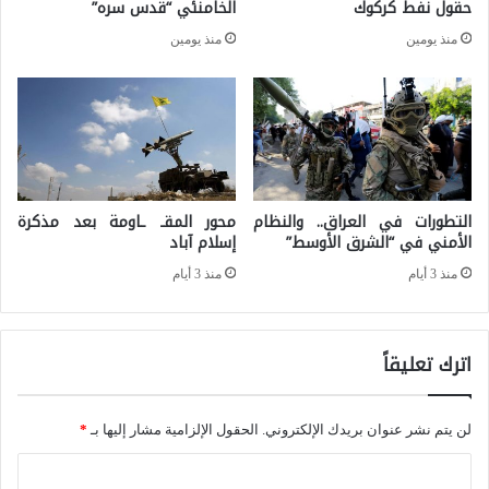
حقول نفط كركوك
الخامنئي “قدس سره”
ة
:
منذ يومين
منذ يومين
ف
ت
ي
ح
ا
و
ل
ل
أ
ا
ب
التطورات في العراق.. والنظام
محور المقـ ـاومة بعد مذكرة
ت
الأمني في “الشرق الأوسط”
إسلام آباد
ع
ا
منذ 3 أيام
منذ 3 أيام
ا
ل
د
خ
ا
اترك تعليقاً
ط
ل
ا
ج
ب
لن يتم نشر عنوان بريدك الإلكتروني.
الحقول الإلزامية مشار إليها بـ
*
ي
ا
ا
و
ل