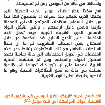
وادخالها في حالة من الفوضى ومن ثم تقسيمها.
نعم هكذا ينظر الخبراء الروس للحرب الهجينة التي
يشنها الغرب عليهم منذ سنوات اذ يعتقدون انها تبدأ
من خلال السماح لمنظمات المجتمع المدني الممولة
خارجيا بالعمل داخل اراضيهم ، والتي تشكل النواة
الاساس للحرب الهجينة الغربية حيث تعمل هذه
المنظمات على تأجيج الشارع ضد الحكومة من خلال
استغلال بعض المطالب المشروعة ثم ما ان تخطأ
السلطات بالتعامل مع تلك الاحتجاجات ينشط دور هذه
المنظمات في تحويل الاحتجاجات الى حالة شاملة تهدد
استقرار الدولة والمجتمع ومن ثم ستنشط الدعاية
الغربية لدعمها على ان يتبع ذلك تحولها الى ظاهرة
مسلحة في حالة تم قمع التظاهرات المدنية وهو ما
تنتظره بطبيعة الحال القوى الغربية.
لقد قسم اندريه كاريبكو الخبير الروسي في شؤون الحرب
)
[1]
(
الهجينة ادوات المواجهة الى ثلاث مراحل
: