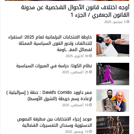
أوجه اختلاف قانون الأحوال الشخصية عن مدونة
و
القانون الجعفري / الجزء 1
ل
5 سبتمبر، 2025
ي
ة
خارطة الانتخابات البرلمانية لعام 2025: استقراء
للتحالفات ولدور القوى السياسية الممثلة
لفصائل المقـ ـاومة
30 أكتوبر، 2025
نظام الكوتا: دراسة في المبررات السياسية
25 أغسطس، 2025
ممر داوود David’s Corrido : خطة ( إسرائيلية )
لإعادة رسم خريطة (الشرق الأوسط)
10 أغسطس، 2025
موعد إجراء الانتخابات بين مطرقة النصوص
الدستورية وسندان التفسيرات القضائية
10 نوفمبر، 2025