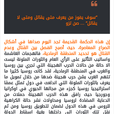
“سوف يفوز من يعرف متى يقاتل ومتى لا
يقاتل” … صن تزو
إن هذه الحكمة القديمة تجد اليوم صداها في أشكال
الصراع المعاصرة، حيث أصبح الفصل بين القتال وعدم
القتال هو تحديد المنطقة الرمادية،
فالهجمات الغاشمة
واساليب التأثير على الرأي العام والثورات الملونة ليست
الا حالة من حالات الحرب الهجينة التي تجري بين روسيا
والغرب في المنطقة الرمادية، لقد كانت روسيا كثيرا ما
تتهم الغرب بشن حرب هجينة ضدها من خلال تمويل ما
يعرف بالثورات الملونة التي اندلعت في دول تمثل عمقا
استراتيجيا روسيا كجزء من مجالها الحيوي في اوكرانيا
وجورجيا حيث رافق هذه الحرب الهجينة حملات من
الدعاية المضادة لروسيا ومحاولات نشر حالة الكراهية
للروس في هذه الدول لضمان لتطويق روسيا ومن ثم
نقل تلك الثورات الى داخلها بغية اسقاط الدولة