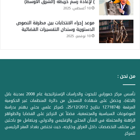
) لإعادة رسم خريطة (الشرق الأوسط)
10 أغسطس، 2025
موعد إجراء الانتخابات بين مطرقة النصوص
الدستورية وسندان التفسيرات القضائية
10 نوفمبر، 2025
من نحن :
تأسس مركز حمورابي للبحوث والدراسات الإستراتيجية عام 2008 بمدينة بابل
(الحلة)، وحصل على شهادة التسجيل من دائرة المنظمات غير الحكومية
المرقمة ((1Z71874 بتاريخ 25/12/2012، كمركز علمي بحثي يهتم بدراسة
الموضوعات السياسية والمجتمعية، فضلاً عن التركيز على القضايا والظواهر
الراهنة والمحتملة في الشأن المحلي والإقليمي والدولي، ويتعامل مع باحثين
من مختلف التخصصات داخل العراق وخارجه، حيث تحتضن بغداد المقر الرئيسي
للمركز.