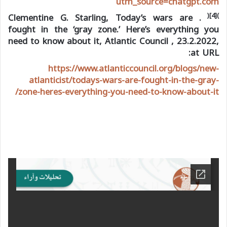
utm_source=chatgpt.com
(
)[4]
. Clementine G. Starling, Today’s wars are
fought in the ‘gray zone.’ Here’s everything you
need to know about it, Atlantic Council , 23.2.2022,
at URL:
https://www.atlanticcouncil.org/blogs/new-
atlanticist/todays-wars-are-fought-in-the-gray-
zone-heres-everything-you-need-to-know-about-it/