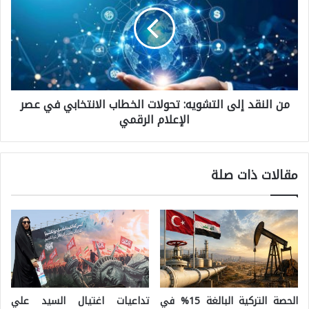
ط
ا
ة
ل
ف
ن
ي
ق
م
من النقد إلى التشويه: تحولات الخطاب الانتخابي في عصر
د
د
الإعلام الرقمي
إ
غ
ل
ش
ى
مقالات ذات صلة
ق
ا
ر
ل
:
ت
ق
ش
ر
و
ا
ي
الحصة التركية البالغة 15% في
تداعيات اغتيال السيد علي
ء
ه