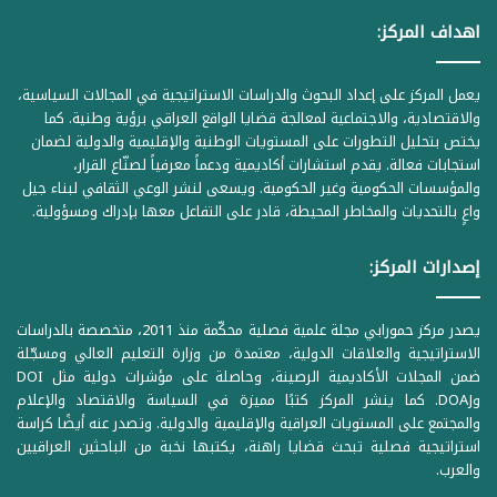
اهداف المركز:
يعمل المركز على إعداد البحوث والدراسات الاستراتيجية في المجالات السياسية،
والاقتصادية، والاجتماعية لمعالجة قضايا الواقع العراقي برؤية وطنية. كما
يختص بتحليل التطورات على المستويات الوطنية والإقليمية والدولية لضمان
استجابات فعالة. يقدم استشارات أكاديمية ودعماً معرفياً لصنّاع القرار،
والمؤسسات الحكومية وغير الحكومية. ويسعى لنشر الوعي الثقافي لبناء جيل
واعٍ بالتحديات والمخاطر المحيطة، قادر على التفاعل معها بإدراك ومسؤولية.
إصدارات المركز:
يصدر مركز حمورابي مجلة علمية فصلية محكّمة منذ 2011، متخصصة بالدراسات
الاستراتيجية والعلاقات الدولية، معتمدة من وزارة التعليم العالي ومسجّلة
ضمن المجلات الأكاديمية الرصينة، وحاصلة على مؤشرات دولية مثل DOI
وDOAJ. كما ينشر المركز كتبًا مميزة في السياسة والاقتصاد والإعلام
والمجتمع على المستويات العراقية والإقليمية والدولية. وتصدر عنه أيضًا كراسة
استراتيجية فصلية تبحث قضايا راهنة، يكتبها نخبة من الباحثين العراقيين
والعرب.