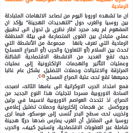
الرمادية
ان ما تشهده اوروبا اليوم من تصاعد الاتهامات المتبادلة
بين روسيا والغرب حول “التهديدات الهجينة” يؤكد ان
المفهوم لم يعد مجرد اطار نظري بل تحول الى تطبيق
عملي متبادل بين القوى المتصارعة في بيئة المنطقة
الرمادية التي تعرف بانها مجموعة من الأنشطة التي
تحدث بين السلام (أو التعاون) والحرب (أو الصراع المسلح)
حيث تقع العديد من الانشطة الاقتصادية الشائنة
وعمليات التأثير والهجمات الإلكترونية إلى عمليات
المرتزقة والاغتيالات وحملات التضليل. بشكل عام غالبا
)
[4]
(
جميعها تقع تحت عتبة الصراع المسلح
.
فمع امتداد الحرب الاوكرانية الى عامها الثالث، اصبحت
الساحة الاوروبية مسرحا لتجليات هذا النوع الجديد من
الصراع، اذ تتحدث العواصم الاوروبية لاسيما في برلين
وبروكسل عن هجمات إلكترونية وحملات تضليل إعلامي
وتخريب تحت سطح البحر تُنسب إلى موسكو، فيما ترى
روسيا في المقابل أن الغرب يمارس ضدها حربًا هجينة
شاملة عبر العقوبات الاقتصادية، وتسليح كييف، والحرب