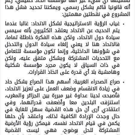
تسميتها أي شيء غير أنها مؤسسة اتحاد حقيقي، رغم
أنه قانونيا قائم بشكل رسمي،
ويمكننا تحديد فشل هذا
المشروع في نقطتين مهمتين:
غياب الرؤية الاستراتيجية لشكل الاتحاد:
غالبا عندما
يتم الحديث عن الاتحاد يعتقد الكثيرون بأنه سيمس
سيادة دول الاتحاد، ولكن هذه الفكرة خاطئة تماما،
فالاتحاد هنا لا يعني إلغاء سيادة الدول والتدخل
في شؤونها الداخلية، وإنما تكون مؤسسة للتعامل
مع التحديات المشتركة وبشكل متفق عليه، ولكن
في ذات السياق لا يكون مجرد مؤسسة شكلية
وهامشية بلا أي قدرة على اتخاذ القرارات.
صراع الصحراء الغربية:
أسهم هذا الصراع بشكل حاد
في زيادة الانقسام وضعف العمل على تعزيز الاتحاد،
فأصبحت لدينا عداوة غير مبررة بين الجزائر والمغرب،
استنزفت البلدين معا وأضعفت قدراتهما، وفي
اعتقادي أرى أن حل هذه القضية سهل للغاية في
حال وجدت الإرادة الكافية لذلك، واعتقد بأن حلها
يكمن في قيام الاتحاد نفسه، فيمكن رؤية الأرضية
المشتركة للحل بوضوح، فهي ليست القضية