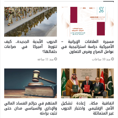
ا
ج
ل
ا
ك
ر
ر
ة
د
ا
مسيرة العلاقات الإيرانية –
الحروب الأبدية الجديدة.. كيف
ي
الأميركية دراسة استراتيجية في
تتورط أميركا في صراعات
ل
عوامل الصراع وفرص التعاون
حلفائها؟
ة
د
منذ 10 ساعات
منذ 11 ساعة
ف
و
ي
ل
س
ي
و
ة
ر
ي
اتفاقية مكة.. إعادة تشكيل
المتهم في جرائم الفساد المالي
الأمن الإقليمي واختبار الحروب
والإداري والسياسي مدان حتى
ا
غير المتماثلة
تثبت براءته
: