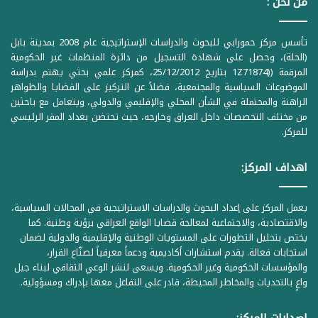
من نحن :
تأسس مركز حمورابي للبحوث والدراسات الإستراتيجية عام 2008 بمدينة بابل
(الحلة)، وحصل على شهادة التسجيل من دائرة المنظمات غير الحكومية
المرقمة ((1Z71874 بتاريخ 25/12/2012، كمركز علمي بحثي يهتم بدراسة
الموضوعات السياسية والمجتمعية، فضلاً عن التركيز على القضايا والظواهر
الراهنة والمحتملة في الشأن المحلي والإقليمي والدولي، ويتعامل مع باحثين
من مختلف التخصصات داخل العراق وخارجه، حيث تحتضن بغداد المقر الرئيسي
للمركز.
اهداف المركز:
يعمل المركز على إعداد البحوث والدراسات الاستراتيجية في المجالات السياسية،
والاقتصادية، والاجتماعية لمعالجة قضايا الواقع العراقي برؤية وطنية. كما
يختص بتحليل التطورات على المستويات الوطنية والإقليمية والدولية لضمان
استجابات فعالة. يقدم استشارات أكاديمية ودعماً معرفياً لصنّاع القرار،
والمؤسسات الحكومية وغير الحكومية. ويسعى لنشر الوعي الثقافي لبناء جيل
واعٍ بالتحديات والمخاطر المحيطة، قادر على التفاعل معها بإدراك ومسؤولية.