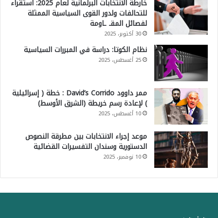
خارطة الانتخابات البرلمانية لعام 2025: استقراء
للتحالفات ولدور القوى السياسية الممثلة
لفصائل المقـ ـاومة
30 أكتوبر، 2025
نظام الكوتا: دراسة في المبررات السياسية
25 أغسطس، 2025
ممر داوود David’s Corrido : خطة ( إسرائيلية
) لإعادة رسم خريطة (الشرق الأوسط)
10 أغسطس، 2025
موعد إجراء الانتخابات بين مطرقة النصوص
الدستورية وسندان التفسيرات القضائية
10 نوفمبر، 2025