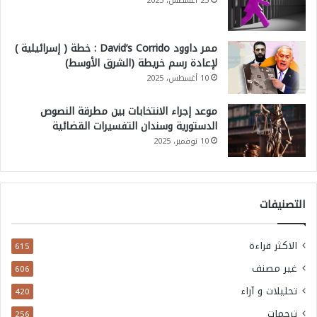
25 أغسطس، 2025
ممر داوود David’s Corrido : خطة ( إسرائيلية )
لإعادة رسم خريطة (الشرق الأوسط)
10 أغسطس، 2025
موعد إجراء الانتخابات بين مطرقة النصوص
الدستورية وسندان التفسيرات القضائية
10 نوفمبر، 2025
التصنيفات
الاكثر قراءة
615
غير مصنف
606
تحليلات و آراء
420
ترجمات
256