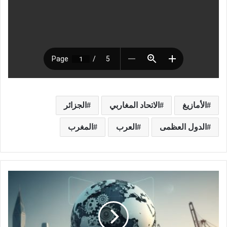
الأمازيغ
الاتحاد المغاربي
الجزائر
الدول العظمى
العرب
المغرب
ا
ل
ح
و