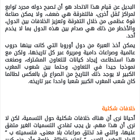
البديل عن قيام هذا الاتحاد هو أن تصبح دوله مجرد توابع
لمراكز ثقل أخرى، فالتفرقة هي ضعف، ولا يمكن صناعة
قوة عظمى من خلال التفرقة وتعزيز الخلافات بين الدول،
والأخطر من ذلك هي صدام بين هذه الدول بما لا يخدم
أحد.
يمكن أخذ العبرة من دول أوروبا التي كانت بينها حروب
عالمية وصراعات دامية ومريرة عبر كل تاريخها، ولكن مع
هذا استطاعت إيجاد كيانات للتعاون المشترك، وصنعت
نموذجا جيدا في التعاون، وحتما بين شعوب المغرب
الكبير لا يوجد ذلك التاريخ من الصراع بل بالعكس لطالما
كان شعب المغرب الكبير شعبا واحدا عبر تاريخه.
خلافات شكلية
أحيانا نرى أن هناك خلافات شكلية حول التسمية، لكن لا
نرى أن هذا مهم، بل يجب تفادي التسميات الغير متفق
عليها، والتي قد تخلق صراعات بلا معنى، فتسميته ب ”
اتحاد المغرب العربي ” تعتبر خاطئة، خاصة وأن جزء كبير