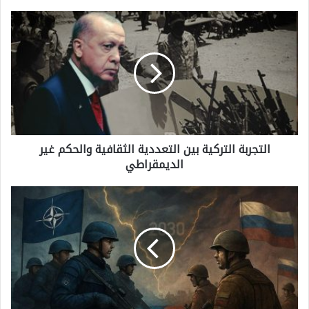
ا
ل
ت
ج
ر
ب
التجربة التركية بين التعددية الثقافية والحكم غير
ة
الديمقراطي
ا
ل
ا
ت
ل
ر
م
ك
و
ي
ا
ة
ج