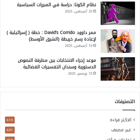
نظام الكوتا: دراسة في المبررات السياسية
25 أغسطس، 2025
ممر داوود David’s Corrido : خطة ( إسرائيلية )
لإعادة رسم خريطة (الشرق الأوسط)
10 أغسطس، 2025
موعد إجراء الانتخابات بين مطرقة النصوص
الدستورية وسندان التفسيرات القضائية
10 نوفمبر، 2025
التصنيفات
الاكثر قراءة
610
غير مصنف
601
تحليلات و آراء