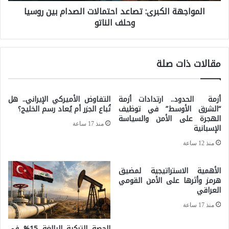
ب
المواجهة الكبرى: تصاعد احتمالات الصدام بين روسيا
ه
ي
وحلف الناتو
ة
ن
ا
ا
ل
مقالات ذات صلة
ل
ك
ت
ب
ع
أزمة الحدود.. ارتدادات أزمة
التفاوض الأميركي الإيراني.. هل
ر
“الشرق الأوسط” في توظيف
تُباع الجزر أم يُعاد رسم الخليج؟
د
ى
الهجرة على الأمن والسياسة
د
منذ 17 ساعة
الإسبانية
:
ي
منذ 12 ساعة
ت
ة
ص
الأهمية الاستراتيجية لمضيق
ا
ا
هرمز وأثرها على الأمن القومي
ل
العراقي
ع
ث
منذ 17 ساعة
د
ق
ا
الحصة التركية البالغة 15% في