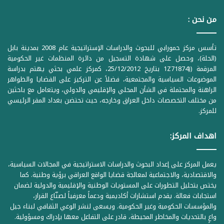
من نحن :
تأسس مركز حمورابي للبحوث والدراسات الإستراتيجية عام 2008 بمدينة بابل
(الحلة)، وحصل على شهادة التسجيل من دائرة المنظمات غير الحكومية
المرقمة ((1Z71874 بتاريخ 25/12/2012، كمركز علمي بحثي يهتم بدراسة
الموضوعات السياسية والمجتمعية، فضلاً عن التركيز على القضايا والظواهر
الراهنة والمحتملة في الشأن المحلي والإقليمي والدولي، ويتعامل مع باحثين
من مختلف التخصصات داخل العراق وخارجه، حيث تحتضن بغداد المقر الرئيسي
للمركز.
اهداف المركز:
يعمل المركز على إعداد البحوث والدراسات الاستراتيجية في المجالات السياسية،
والاقتصادية، والاجتماعية لمعالجة قضايا الواقع العراقي برؤية وطنية. كما
يختص بتحليل التطورات على المستويات الوطنية والإقليمية والدولية لضمان
استجابات فعالة. يقدم استشارات أكاديمية ودعماً معرفياً لصنّاع القرار،
والمؤسسات الحكومية وغير الحكومية. ويسعى لنشر الوعي الثقافي لبناء جيل
واعٍ بالتحديات والمخاطر المحيطة، قادر على التفاعل معها بإدراك ومسؤولية.