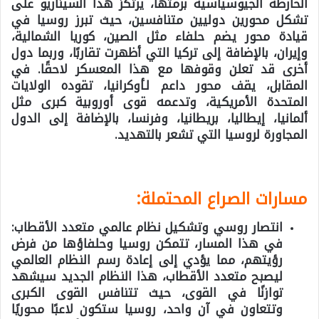
الخارطة الجيوسياسية برمتها، يرتكز هذا السيناريو على
تشكل محورين دوليين متنافسين، حيث تبرز روسيا في
قيادة محور يضم حلفاء مثل الصين، كوريا الشمالية،
وإيران، بالإضافة إلى تركيا التي أظهرت تقاربًا، وربما دول
أخرى قد تعلن وقوفها مع هذا المعسكر لاحقًا. في
المقابل، يقف محور داعم لـأوكرانيا، تقوده الولايات
المتحدة الأمريكية، وتدعمه قوى أوروبية كبرى مثل
ألمانيا، إيطاليا، بريطانيا، وفرنسا، بالإضافة إلى الدول
المجاورة لروسيا التي تشعر بالتهديد.
مسارات الصراع المحتملة:
انتصار روسي وتشكيل نظام عالمي متعدد الأقطاب:
في هذا المسار، تتمكن روسيا وحلفاؤها من فرض
رؤيتهم، مما يؤدي إلى إعادة رسم النظام العالمي
ليصبح متعدد الأقطاب، هذا النظام الجديد سيشهد
توازنًا في القوى، حيث تتنافس القوى الكبرى
وتتعاون في آن واحد، روسيا ستكون لاعبًا محوريًا