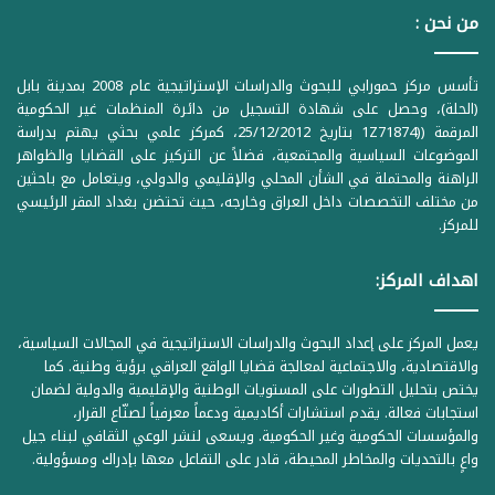
من نحن :
تأسس مركز حمورابي للبحوث والدراسات الإستراتيجية عام 2008 بمدينة بابل
(الحلة)، وحصل على شهادة التسجيل من دائرة المنظمات غير الحكومية
المرقمة ((1Z71874 بتاريخ 25/12/2012، كمركز علمي بحثي يهتم بدراسة
الموضوعات السياسية والمجتمعية، فضلاً عن التركيز على القضايا والظواهر
الراهنة والمحتملة في الشأن المحلي والإقليمي والدولي، ويتعامل مع باحثين
من مختلف التخصصات داخل العراق وخارجه، حيث تحتضن بغداد المقر الرئيسي
للمركز.
اهداف المركز:
يعمل المركز على إعداد البحوث والدراسات الاستراتيجية في المجالات السياسية،
والاقتصادية، والاجتماعية لمعالجة قضايا الواقع العراقي برؤية وطنية. كما
يختص بتحليل التطورات على المستويات الوطنية والإقليمية والدولية لضمان
استجابات فعالة. يقدم استشارات أكاديمية ودعماً معرفياً لصنّاع القرار،
والمؤسسات الحكومية وغير الحكومية. ويسعى لنشر الوعي الثقافي لبناء جيل
واعٍ بالتحديات والمخاطر المحيطة، قادر على التفاعل معها بإدراك ومسؤولية.