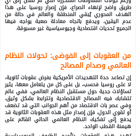
ورغم جولات المفاوضات المتكررة التي لم تُفض إلى أي
طريق واضح لإنهاء الصراع، فإن إصرار روسيا على هذا
الهدف المحوري يُبقي المنطقة والعالم في حالة من
عدم اليقين، ويدفع باتجاه معادلة صعبة يواجه فيها
الجميع تحديات اقتصادية وجيوسياسية غير مسبوقة.
من العقوبات إلى الفوضى: تحولات النظام
العالمي وصدام المصالح
إن تصاعد حدة التهديدات الأمريكية بفرض عقوبات ثانوية،
لا على روسيا فحسب، بل على كل من يتعامل معها، يثير
تساؤلات جدية حول مستقبل النظام العالمي، ففي عالم
تتشابك فيه المصالح الاقتصادية وتترابط بشكل وثيق،
وفي عصر بات الاقتصاد من أهم الجوانب التي قد تضعف
أو تقوي الدول، فإن إصدار مثل هذه العقوبات الثانوية قد
يدفع إلى تفكيك النظام العالمي الحالي القائم على
هيمنة القطب الواحد.
تهدد هذه العقوبات بتأجيج الظروف الجيوسياسية