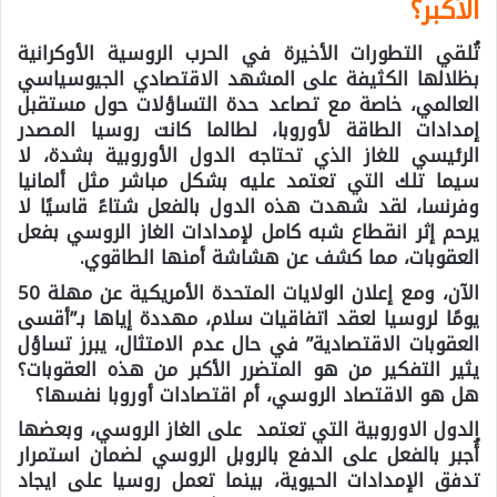
الأكبر؟
تُلقي التطورات الأخيرة في الحرب الروسية الأوكرانية
بظلالها الكثيفة على المشهد الاقتصادي الجيوسياسي
العالمي، خاصة مع تصاعد حدة التساؤلات حول مستقبل
إمدادات الطاقة لأوروبا، لطالما كانت روسيا المصدر
الرئيسي للغاز الذي تحتاجه الدول الأوروبية بشدة، لا
سيما تلك التي تعتمد عليه بشكل مباشر مثل ألمانيا
وفرنسا، لقد شهدت هذه الدول بالفعل شتاءً قاسيًا لا
يرحم إثر انقطاع شبه كامل لإمدادات الغاز الروسي بفعل
العقوبات، مما كشف عن هشاشة أمنها الطاقوي.
الآن، ومع إعلان الولايات المتحدة الأمريكية عن مهلة 50
يومًا لروسيا لعقد اتفاقيات سلام، مهددة إياها بـ”أقسى
العقوبات الاقتصادية” في حال عدم الامتثال، يبرز تساؤل
يثير التفكير من هو المتضرر الأكبر من هذه العقوبات؟
هل هو الاقتصاد الروسي، أم اقتصادات أوروبا نفسها؟
الدول الاوروبية التي تعتمد على الغاز الروسي، وبعضها
أُجبر بالفعل على الدفع بالروبل الروسي لضمان استمرار
تدفق الإمدادات الحيوية، بينما تعمل روسيا على ايجاد