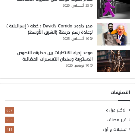
25 أغسطس، 2025
ممر داوود David’s Corrido : خطة ( إسرائيلية )
لإعادة رسم خريطة (الشرق الأوسط)
10 أغسطس، 2025
موعد إجراء الانتخابات بين مطرقة النصوص
الدستورية وسندان التفسيرات القضائية
10 نوفمبر، 2025
التصنيفات
الاكثر قراءة
607
غير مصنف
598
تحليلات و آراء
416