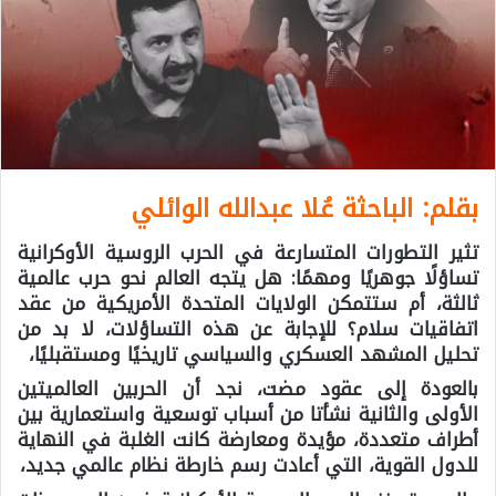
بقلم: الباحثة عُلا عبدالله الوائلي
تثير التطورات المتسارعة في الحرب الروسية الأوكرانية
تساؤلًا جوهريًا ومهمًا: هل يتجه العالم نحو حرب عالمية
ثالثة، أم ستتمكن الولايات المتحدة الأمريكية من عقد
اتفاقيات سلام؟ للإجابة عن هذه التساؤلات، لا بد من
تحليل المشهد العسكري والسياسي تاريخيًا ومستقبليًا،
بالعودة إلى عقود مضت، نجد أن الحربين العالميتين
الأولى والثانية نشأتا من أسباب توسعية واستعمارية بين
أطراف متعددة، مؤيدة ومعارضة كانت الغلبة في النهاية
للدول القوية، التي أعادت رسم خارطة نظام عالمي جديد،