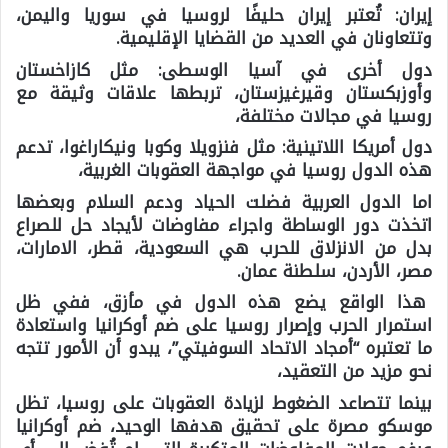
إيران:
تُعتبر إيران حليفًا لروسيا في سوريا واليمن،
وتتعاونان في العديد من القضايا الإقليمية.
دول أخرى في آسيا الوسطى: مثل كازاخستان
وأوزبكستان وقيرغيزستان، تربطها علاقات وثيقة مع
روسيا في مجالات مختلفة،
دول أمريكا اللاتينية:
مثل فنزويلا وكوبا ونيكاراغوا، تدعم
هذه الدول روسيا في مواجهة العقوبات الغربية،
اما الدول العربية فضلت الحياد ودعم السلام وبعضها
اتخذت دور الوساطة واجراء مفاوضات لأيجاد حل للصراع
بدل من الانزلاق للحرب هي السعودية، قطر، الامارات،
مصر، الأردن، سلطنة عمان.
هذا الواقع يضع هذه الدول في مأزق، ففي ظل
استمرار الحرب وإصرار روسيا على ضم أوكرانيا واستعادة
ما تعتبره “أمجاد الاتحاد السوفيتي”، يبدو أن الأمور تتجه
نحو مزيد من التعقيد،
بينما تتصاعد الضغوط لزيادة العقوبات على روسيا، تظل
موسكو مصرة على تحقيق هدفها الوحيد، ضم أوكرانيا