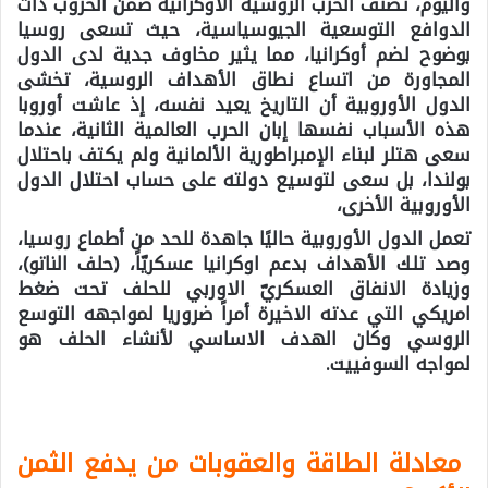
واليوم، تصنف الحرب الروسية الأوكرانية ضمن الحروب ذات
الدوافع التوسعية الجيوسياسية، حيث تسعى روسيا
بوضوح لضم أوكرانيا، مما يثير مخاوف جدية لدى الدول
المجاورة من اتساع نطاق الأهداف الروسية، تخشى
الدول الأوروبية أن التاريخ يعيد نفسه، إذ عاشت أوروبا
هذه الأسباب نفسها إبان الحرب العالمية الثانية، عندما
سعى هتلر لبناء الإمبراطورية الألمانية ولم يكتف باحتلال
بولندا، بل سعى لتوسيع دولته على حساب احتلال الدول
الأوروبية الأخرى،
تعمل الدول الأوروبية حاليًا جاهدة للحد من أطماع روسيا،
وصد تلك الأهداف بدعم اوكرانيا عسكريّاً، (حلف الناتو)،
وزيادة الانفاق العسكريّ الاوربي للحلف تحت ضغط
امريكي التي عدته الاخيرة أمراً ضروريا لمواجهه التوسع
الروسي وكان الهدف الاساسي لأنشاء الحلف هو
لمواجه السوفييت.
معادلة الطاقة والعقوبات من يدفع الثمن