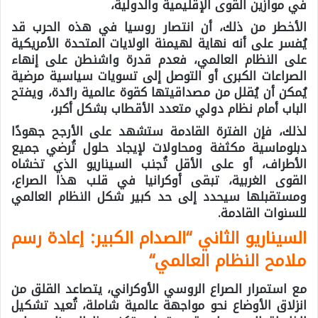
في موازين القوى الإقليمية والدولية،
الأخطر من ذلك، أن انتصار روسيا في هذه الحرب قد
يُفسر على أنه نهاية لهيمنة الولايات المتحدة الأمريكية
على النظام العالمي، فعدم قدرة واشنطن على إنهاء
الصراعات الكبرى أو التوصل إلى تسويات سياسية مرضية
يُمكن أن يُقلل من مصداقيتها كقوة عالمية رائدة، ويفتح
الباب أمام نظام دولي متعدد الأقطاب بشكل أكبر،
لذلك، فإن الفترة القادمة ستشهد على الأرجح جهودًا
دبلوماسية مكثفة ومحاولات لإيجاد حلول تُرضي جميع
الأطراف، أو على الأقل تُجنب السيناريو الذي تخشاه
القوى الغربية، تبقى أوكرانيا في قلب هذا الصراع،
ومستقبلها سيحدد إلى حد كبير شكل النظام العالمي
للسنوات القادمة.
السيناريو الثاني “الصدام الكبير: إعادة رسم
ملامح النظام العالمي
“
مع استمرار الصراع الروسي الأوكراني، يتصاعد القلق من
انزلاق الأوضاع نحو مواجهة عالمية شاملة، تُعيد تشكيل