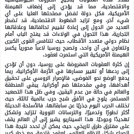
والاقتصادية، مما قد يؤدي إلى إضعاف الهيمنة
الأمريكية، فكل دولة تفضل مصلحتها العليا على أي
شيء آخر، ومع تزايد الضغوط الاقتصادية، قد تضطر
العديد من الدول إلى إعادة تقييم تحالفاتها وعلاقاتها
التجارية، هذا التحول في الولاءات قد يفتح الباب أمام
نظام دولي متعدد الأقطاب، حيث تتنافس القوى الكبرى
وتتعاون في آن واحد، وتصبح روسيا لاعباً محورياً يكسر
الهيمنة الأمريكية التي استمرت لعقود،
إن كثرة العقوبات المفروضة على روسيا، دون أن تؤدي
إلى ردعها أو تغيير مسارها في الأزمة الأوكرانية، ربما
يدفع الوضع نحو الفوضى، فالإصرار الروسي على تحقيق
أهدافها، وفي مقدمتها ضم أوكرانيا، يبقي المنطقة
والعالم في حالة من عدم اليقين، وفي ظل هذا التصعيد
المستمر، يلوح في الأفق شبح حرب عالمية ثالثة، حيث
تختلف الحرب اليوم جذريًا عن سابقاتها، فالأسلحة الحديثة
أكثر تطورًا وتدميرًا، والترسانات النووية تتزايد وتشكل
تهديدًا وجوديًا. هذا السيناريو يشير إلى أن العالم يقف
على مفترق طرق تاريخي، حيث يمكن أن تحدد نتيجة هذا
الصراع شكل النظام العالمي لعقود قادمة، مع خطر كبير