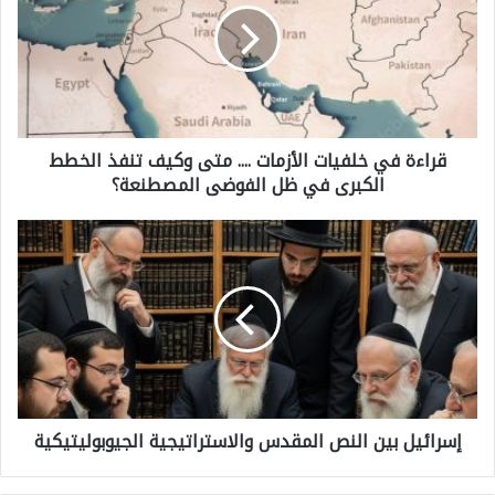
ا
ء
ة
ف
قراءة في خلفيات الأزمات .... متى وكيف تنفذ الخطط
ي
الكبرى في ظل الفوضى المصطنعة؟
خ
ل
إ
ف
س
ي
ر
ا
ا
ت
ئ
ا
ي
ل
إسرائيل بين النص المقدس والاستراتيجية الجيوبوليتيكية
ل
أ
ب
ز