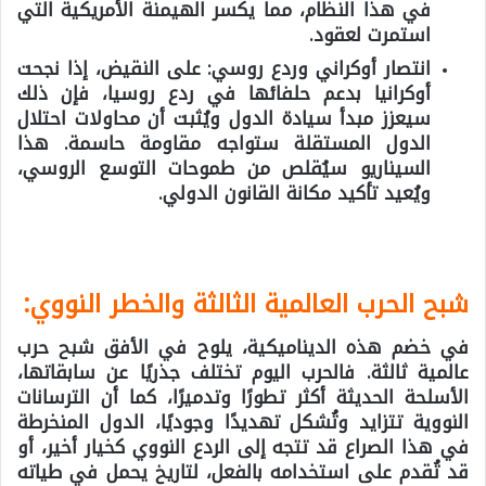
في هذا النظام، مما يكسر الهيمنة الأمريكية التي
استمرت لعقود.
انتصار أوكراني وردع روسي: على النقيض، إذا نجحت
أوكرانيا بدعم حلفائها في ردع روسيا، فإن ذلك
سيعزز مبدأ سيادة الدول ويُثبت أن محاولات احتلال
الدول المستقلة ستواجه مقاومة حاسمة. هذا
السيناريو سيُقلص من طموحات التوسع الروسي،
ويُعيد تأكيد مكانة القانون الدولي.
شبح الحرب العالمية الثالثة والخطر النووي
:
في خضم هذه الديناميكية، يلوح في الأفق شبح حرب
عالمية ثالثة. فالحرب اليوم تختلف جذريًا عن سابقاتها،
الأسلحة الحديثة أكثر تطورًا وتدميرًا، كما أن الترسانات
النووية تتزايد وتُشكل تهديدًا وجوديًا، الدول المنخرطة
في هذا الصراع قد تتجه إلى الردع النووي كخيار أخير، أو
قد تُقدم على استخدامه بالفعل، لتاريخ يحمل في طياته