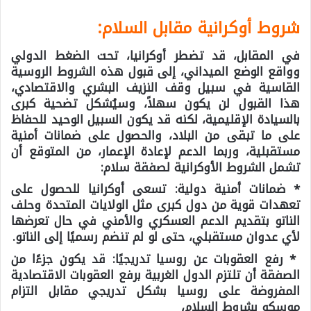
شروط أوكرانية مقابل السلام:
في المقابل، قد تضطر أوكرانيا، تحت الضغط الدولي
وواقع الوضع الميداني، إلى قبول هذه الشروط الروسية
القاسية في سبيل وقف النزيف البشري والاقتصادي،
هذا القبول لن يكون سهلاً، وسيُشكل تضحية كبرى
بالسيادة الإقليمية، لكنه قد يكون السبيل الوحيد للحفاظ
على ما تبقى من البلاد، والحصول على ضمانات أمنية
مستقبلية، وربما الدعم لإعادة الإعمار، من المتوقع أن
تشمل الشروط الأوكرانية لصفقة سلام:
* ضمانات أمنية دولية: تسعى أوكرانيا للحصول على
تعهدات قوية من دول كبرى مثل الولايات المتحدة وحلف
الناتو بتقديم الدعم العسكري والأمني في حال تعرضها
لأي عدوان مستقبلي، حتى لو لم تنضم رسميًا إلى الناتو.
* رفع العقوبات عن روسيا تدريجيًا: قد يكون جزءًا من
الصفقة أن تلتزم الدول الغربية برفع العقوبات الاقتصادية
المفروضة على روسيا بشكل تدريجي مقابل التزام
موسكو بشروط السلام،