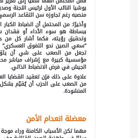
فمن المحتمل أنهما سعيا إلى تعزيز ن
يوشيا النائب الأول لرئيس اللجنة و
منصبه رغم تجاوزه سن التقاعد الرسمي البالغ 68 عامًا حيث يبلغ من العمر ا
وأخيرًا:
من المحتمل أن الضباط الكبار ال
ببساطة هو سوء الأداء أو فقدان ش
وتحقيق رؤيته، فكما أشار كل من جو
“سعي الصين نحو التفوق العسكري” ف
تجعل من الصعب على شي أن يثق بق
مؤسسية كبيرة مع إشراف مباشر محدود 
الجيش في فرض الانضباط الذاتي.
علاوة على ذلك فإن تعقيد القضايا ال
من الصعب على الحزب أن يُقيّم بشكل
المنشودة.
معضلة انعدام الأمن
مهما تكن الأسباب الكامنة وراء موجة 
سلبًا في جاهزية الصين القتالية وفي 