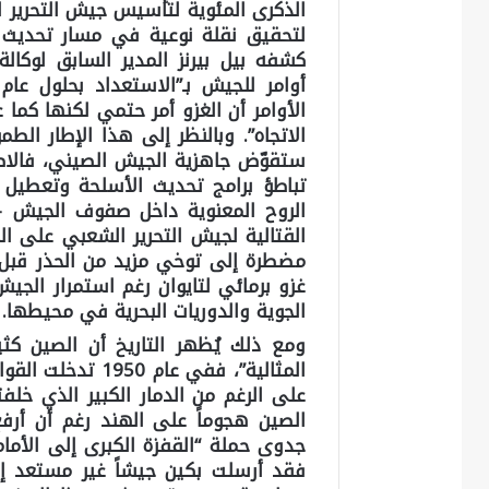
الذكرى المئوية لتأسيس جيش التحرير
لتحقيق نقلة نوعية في مسار تحديث ا
كشفه
بيل بيرنز
المدير السابق لوكالة
الأوامر أن الغزو أمر حتمي لكنها كم
الاتجاه”. وبالنظر إلى هذا الإطار الط
ستقوّض جاهزية الجيش الصيني، فالاضطر
تباطؤ برامج تحديث الأسلحة وتعطيل هي
الروح المعنوية داخل صفوف الجيش 
القتالية لجيش التحرير الشعبي على ا
مضطرة إلى توخي مزيد من الحذر قبل 
غزو برمائي لتايوان رغم استمرار الج
الجوية والدوريات البحرية في محيطها.
ومع ذلك يُظهر التاريخ أن الصين كثي
المثالية”، ففي عا
الصين هجوماً على الهند رغم أن أر
فقد أرسلت بكين جيشاً غير مستعد إ