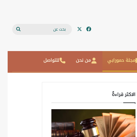
‫X
فيسبوك
بحث
عن
مجلة حمورابي
من نحن
للتواصل
الاكثر قراءةً