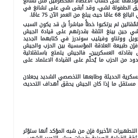
فوذهما على حساب الأعضاء المخضرمين مثل تشانغ
صديق الطفولة لشي، وقد أبقى شي على تشانغ في
لآن 75 عامًا.
مُقالين لم يرتكبوا خطأً مباشراً بل قد يكون السبب
ي جين بينغ الثقة بقدرتهم على قيادة الجيش
يل ووتناو وفيليب سوندرز في كتابهما الجديد
إن طبيعة العلاقة المؤسسية بين الحزب والجيش
ادته العسكريين، فالجيش يتمتع باستقلالية
من الحزب ما يُحتّم على القيادة الاعتماد على
عسكرية الحديثة وطابعها التخصصي الشديد يجعلان
 مستقل ما إذا كان الجيش يحقق أهداف التحديث
التطهيرات الأخيرة فإن من شبه المؤكد أنها ستؤثر
ثقة القيادة الصينية بقدرات جيش التحرير الشعبي،