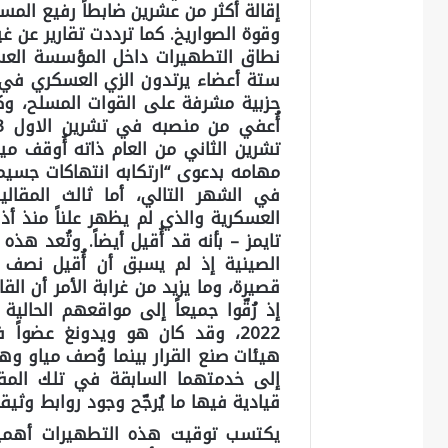
إقالة أكثر من عشرين ضابطاً رفيع المس
وقوة الصواريخ. كما ترددت تقارير عن غ
نطاق التطهيرات داخل المؤسسة العسكر
ستة أعضاء يرتدون الزي العسكري في ا
حزبية مشرفة على القوات المسلح، وكا
تشرين الثاني من العام ذاته أُوقف م
مهامه بدعوى “ارتكابه انتهاكات جسيمة
في الشهر التالي، أما ثالث المقالي
العسكرية والذي لم يظهر علناً منذ أذا
تايمز – بأنه قد أُقيل أيضاً. وتُعد ه
الصينية إذ لم يسبق أن أُقيل نصف أ
قصيرة، وما يزيد من غرابة الأمر أن الق
إذ رُقّوا جميعاً إلى مواقعهم الحال
2022، وقد كان هو ويدونغ عضوا
هيئات صنع القرار بينما وُصف مياو وهو 
إلى خدمتهما السابقة في تلك المق
قيادية فيها ما يُرجّح وجود روابط وثيق