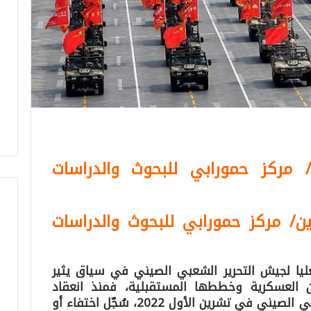
مركز حمورابي للبحوث والدراسات
ين/ مركز حمورابي للبحوث والدراسات
ليا لجيش التحرير الشعبي الصيني في سياق يثير
 العسكرية وخططها المستقبلية، فمنذ انعقاد
المؤتمر الوطني العشرين للحزب الشيوعي الصيني في تشرين الأول 2022، سُجّل اختفاء أو