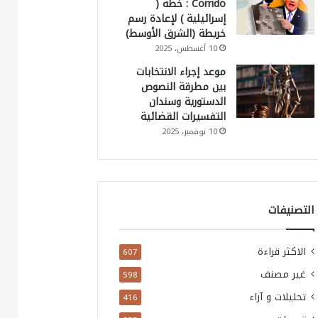
Corrido : خطة (
إسرائيلية ) لإعادة رسم
خريطة (الشرق الأوسط)
10 أغسطس، 2025
موعد إجراء الانتخابات
بين مطرقة النصوص
الدستورية وسندان
التفسيرات القضائية
10 نوفمبر، 2025
التصنيفات
الاكثر قراءة
607
غير مصنف
598
تحليلات و آراء
416