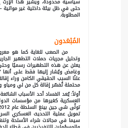
سياسية محدودة، ويشير هذا الإرث إل
حتى في ظل بيئة داخلية غير مواتية –
المطلوبة.
المُبْعَدون
من الصعب للغاية كما هو معروف بي
وتحليل مجريات حملات التطهير الجاري
يعلن عن هذه التطهيرات رسميًا وحتى عن
وغامض ويُشار إليها فقط على أنها “ا
علنًا السبب الحقيقي الكامن وراء إق
محتملة تُفسّر إقالة كل من لي ومياو 
أولاً
: يُعد الفساد أحد الأسباب الشائ
العسكرية كغيرها من مؤسسات الدول
تمويل عملية التحديث العسكري السريع
سيما في مجالات شراء الأسلحة وتنفيذ
والمسؤولين التنفيذيين في قطاع الدفاع 