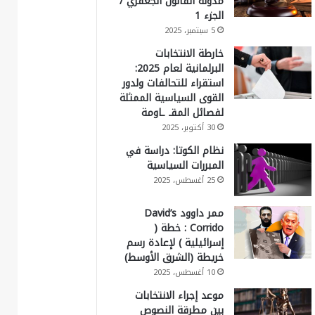
مدونة القانون الجعفري /
الجزء 1
5 سبتمبر، 2025
خارطة الانتخابات
البرلمانية لعام 2025:
استقراء للتحالفات ولدور
القوى السياسية الممثلة
لفصائل المقـ ـاومة
30 أكتوبر، 2025
نظام الكوتا: دراسة في
المبررات السياسية
25 أغسطس، 2025
ممر داوود David’s
Corrido : خطة (
إسرائيلية ) لإعادة رسم
خريطة (الشرق الأوسط)
10 أغسطس، 2025
موعد إجراء الانتخابات
بين مطرقة النصوص