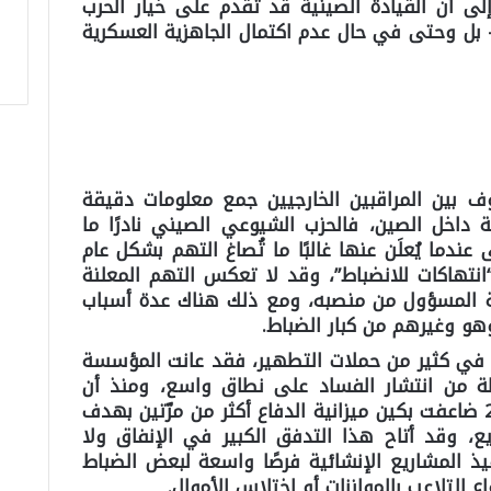
ى أن القيادة الصينية قد تقدم على خيار الحرب
 بل وحتى في حال عدم اكتمال الجاهزية العسكرية
ن المراقبين الخارجيين جمع معلومات دقيقة
ة داخل الصين، فالحزب الشيوعي الصيني نادرًا ما
دما يُعلَن عنها غالبًا ما تُصاغ التهم بشكل عام
نتهاكات للانضباط”، وقد لا تعكس التهم المعلنة
الة المسؤول من منصبه، ومع ذلك هناك عدة أسباب
وهو وغيرهم من كبار الضباط.
عة في كثير من حملات التطهير، فقد عانت المؤسسة
ة من انتشار الفساد على نطاق واسع، ومنذ أن
تولّى شي جين بينغ السلطة عام 2012 ضاعفت بكين ميزانية الدفاع أكثر من مرّتين بهدف
، وقد أتاح هذا التدفق الكبير في الإنفاق ولا
 المشاريع الإنشائية فرصًا واسعة لبعض الضباط
للتلاعب بالموازنات أو اختلاس الأموال.