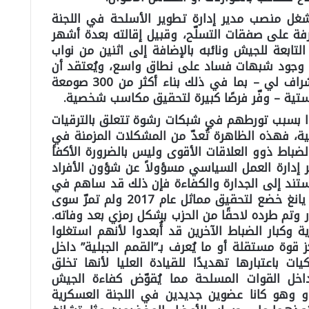
 يشغل منصب مدير إدارة تطوير الأسلحة في اللجنة
ة على صفقات التسلّح، وقبيل إقالته بعدة أشهر
تابعة للجيش ونائبه بالإضافة إلى اثنين من نواب
 وجود شبهات فساد على نطاق واسع، ويُعتقد أن
التوسّع السريع لقوة الصواريخ تحت إشراف لي – بما في ذلك بناء أكثر من 300 صومعة
يستية – وفّر فرصًا كبيرة لتحقيق مكاسب شخصية.
وا بسبب تورطهم في شبكات رشوة تتعلق بالترقيات
، فهذه الظاهرة تُعدّ من المشكلات المزمنة في
لضباط ذوو العلاقات الأقوى وليس بالضرورة الأكفأ
ر إدارة العمل السياسي مسؤولاً عن شؤون الأفراد
 تستند إلى الجدارة والكفاءة فإن ذلك قد ساهم في
سقوطه، ومن اللافت أن سلفه تشانغ يانغ خضع لتحقيق مماثل عام 2017 ولم تمرّ سوى
وتم طرده لاحقًا من الحزب بشكل رمزي بعد وفاته.
وكبار الضباط الآخرين قد أُبعدوا لأنهم استغلوا
قوة مستقلة أو ما يُعرف بـ”القمم الجبلية” داخل
ت باعتبارها تهديدًا للقيادة العليا لأنها تخلق
اخل القوات المسلحة مما يُقوّض كفاءة الجيش
او وهو كانا عضوين جديدين في اللجنة العسكرية