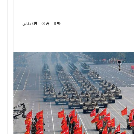
0
60
8 دقائق