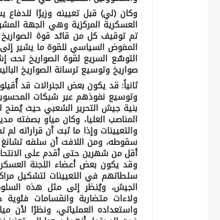
وكان
(لي
) قبل تعيينه وزيرًا للدفاع
العسكرية المركزية وهي الجهة المشرف
تم توقيف كل من قائد قوة الصواريخ ال
المفوض السياسي للقوة ما يشير إلى
صواريخ وتوسيع ترسانة الصواريخ البال
ثانياً:
قد يكون بعض الجنرالات قد أُقيل
وتوسيع نفوذهم عبر شبكات المحسوبية
بنية جيش التحرير الشعبي حيث يُمنح ا
المناصب العليا، وكان مياو بصفته مدي
والتعيينات وإذا ما ثبت أن قراراته لم
أقل من شهرين حتى أقدم على الانتحار 
وقد يكون بعض أعضاء اللجنة العسكرية 
سلطاتهم في التعيينات لتشكيل مراكز 
الجيش، ويُنظر إلى مثل هذه السلوكيا
ولاءات متضاربة وانقسامات فئوية د
واستعداده العملياتي، ونظرًا لأن مي