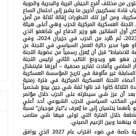
توى من مختلف أفرع الجيش البرية والبحرية والجوية
ياب قادة عسكريين آخرين ما يشير إلى احتمال اتساع
ية، ومن أبرز تلك التطورات إقالة ثلاثة من أصل
للجنة العسكرية المركزية للحزب وهي أعلى هيئة
ن أول المقالين هو وزير الدفاع لي شانغفو الذي
أُعفي من منصبه في تشرين الاول 2023، ثم طُرد من الحزب في حزيران 2024، وفي
ياو هوا مدير دائرة العمل السياسي في اللجنة عن
 للانضباط” قبل أن يُعزل رسمياً من عضوية اللجنة
ن فهو هو ويدونغ النائب الثاني لرئيس اللجنة
ر الماضي وأفادت تقارير صحفية – أبرزها فايننشال
ذه السابقة غير مألوفة في تاريخ المؤسسة العسكرية
عضاء اللجنة العسكرية المركزية في فترة زمنية
ادة الثلاثة كانوا قد نالوا ثقة شي جين بينغ شخصياً
ية بعد أن عزز شي سيطرته على الحزب خلال مؤتمر
ً في المكتب السياسي للحزب الشيوعي أحد أعلى
بأنهما ينتميان إلى ما يُعرف بـ”تيار فوجيان” نسبةً
اطعة خلال الفترة التي تولى فيها شي مناصب
ة بينهما وبين الزعيم الصيني.
يكتسب توقيت هذه التطهيرات أهمية خاصة في ضوء اقتراب عام 2027 الذي يوافق