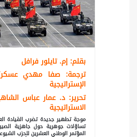
بقلم: إم. تايلور فرافل
ترجمة: صفا مهدي عسكر/ 
الإستراتيجية
تحرير: د. عمار عباس الشاه
الاستراتيجية
موجة تطهير جديدة تضرب القيادة الع
تساؤلات جوهرية حول جاهزية الصين