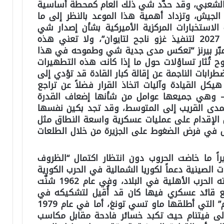
 الشعبي، وقد حدّد شي ذلك العام كمحطة أساسية
لجيش، وتزداد أهمية هذا الموعد بالنظر إلى ما
 الاستخبارات المركزية الأميركية بشأن إصدار شي
أوامر للجيش بـ”الاستعداد بحلول عام 2027 لتنفيذ غزو ناجح لتايوان”، ولا تعني هذه
ا عبّر بيرنز “تعكس مدى جدية شي وطموحه في هذا
موح تُثار تساؤلات حول ما إذا كانت هذه التطهيرات
ابات الناجمة عن إقالة كبار القادة قد تؤدي إلى
كل القيادة وآليات اتخاذ القرار فضلاً عن تراجع
– وهي جميعها عوامل من شأنها إضعاف القدرة
لمدى القريب إلى المتوسط، وقد تجد بكين نفسها
الإقدام على عمليات عسكرية واسعة النطاق مثل
يش في فرض الضغوط على الجزيرة من خلال الطلعات
راً ما خاضت الحروب دون انتظار اكتمال “الظروف
م 1950 تدخلت القوات الصينية دعماً لكوريا الشمالية في الحرب الكورية
على الرغم من الدمار الكبير الذي خلفته الحرب الأهلية في البلاد، وفي عام 1962 شنّت
فع قائد عسكري فيها كان قد أُقيل لتشكيكه في
جدوى حملة “القفزة الكبرى إلى الأمام” التي أطلقها ماو تسي تونغ، أما في عام 1979
لى فيتنام حيث تكبد خسائر فادحة مقابل مكاسب