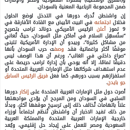
ضمن المجموعة الرباعية المعنية بالسودان.
إن واشنطن تُدرك دورها في التدخل لوضع الحلول
فخلال
اجتماعه
في البيت الأبيض مع القادة الأفارقة في
9 تموز
أعلن
الرئيس الأمريكي دونالد ترامب بتصريحٍ
“سنُسهِل السلام في أماكن مثل السودان، حيثُ تُعاني
من مشاكل كثيرة”، ويبدو أن الإدارة الأمريكية تتبنى
موقفًا أكثر براغماتية فقد
وصف
ت حرب السودان بأنها
“صراع داخلي في الغالب”، ورغم أن هذا الوصف ليس
دقيقًا تمامًا، إلا أنه يوحي بأن إدارة ترامب حريصة على
عدم استهداف شركائها مثل الإمارات العربية المتحدة أو
استفزازهم بسبب دورهم، كما فعل
فريق الرئيس السابق
جو بايدن
.
أصرت دول مثل الإمارات العربية المتحدة على
إنكار
دورها
السلبي في السودان ومن المرجح أن يؤدي مواجهتها
علناً باتهامات تُخالف ذلك إلى ترسيخ موقفها أكثر، وبدلًا
من ذلك تفيد الاخبار أن واشنطن تُنظم اجتماعاً لوزراء
خارجية الإمارات العربية المتحدة والمملكة العربية
السعودية ومصر للعمل على إيجاد حل إقليمي، ويُعد