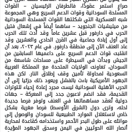
صراعٍ استمر عقودًا، فالطرفان الرئيسيان – القوات
المسلحة السودانية وقوات الدعم السريع وهي المجموعة
شبه العسكرية التي شكلتها القوات المسلحة السودانية
من ميليشيات الجنجويد – ساهما أيضاً في إشعال فتيل
الحرب في دارفور قبل عشرين عاماً وقد أدت تلك الحرب
إلى أول إبادة جماعية في القرن الحادي والعشرين وقد
عاد العنف الآن إلى منطقة دارفور. في عام ٢٠٢٣، بعد أن
انقلبت قوات الدعم السريع على داعميها السابقين من
الجيش وبدأت في السيطرة على مساحات شاسعة من
السودان، تعاونت الولايات المتحدة مع المملكة العربية
السعودية لمحاولة تأمين وقف إطلاق النار. لكن هذه
الجهود الأمريكية باءت بالفشل ويعود ذلك جزئيا إلى أن
الحرب الأهلية السودانية ليست مجرد إعادة إحياء للتوترات
القديمة، فقد انضم لاعبون جدد إلى المعركة – جهات
دولية تُعقد مساهماتها في العنف وتوفر فرصا جديدة
لحله، وترى دول (الشرق الأوسط) فرصا مغرية بشكل
خاص لاستغلال الموارد الطبيعية للسودان والوصول إلى
موانئه على طول البحر الأحمر واستخدامه كقاعدة لمحاربة
أنصار الله الحوثيين في اليمن وسحق الجهود المؤيدة