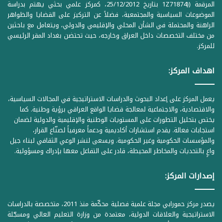
المرقمة ((1Z71874 بتاريخ 25/12/2012، كمركز علمي بحثي يهتم بدراسة
الموضوعات السياسية والمجتمعية، فضلاً عن التركيز على القضايا والظواهر
الراهنة والمحتملة في الشأن المحلي والإقليمي والدولي، ويتعامل مع باحثين
من مختلف التخصصات داخل العراق وخارجه، حيث تحتضن بغداد المقر الرئيسي
للمركز.
اهداف المركز:
يعمل المركز على إعداد البحوث والدراسات الاستراتيجية في المجالات السياسية،
والاقتصادية، والاجتماعية لمعالجة قضايا الواقع العراقي برؤية وطنية. كما
يختص بتحليل التطورات على المستويات الوطنية والإقليمية والدولية لضمان
استجابات فعالة. يقدم استشارات أكاديمية ودعماً معرفياً لصنّاع القرار،
والمؤسسات الحكومية وغير الحكومية. ويسعى لنشر الوعي الثقافي لبناء جيل
واعٍ بالتحديات والمخاطر المحيطة، قادر على التفاعل معها بإدراك ومسؤولية.
إصدارات المركز:
يصدر مركز حمورابي مجلة علمية فصلية محكّمة منذ 2011، متخصصة بالدراسات
الاستراتيجية والعلاقات الدولية، معتمدة من وزارة التعليم العالي ومسجّلة