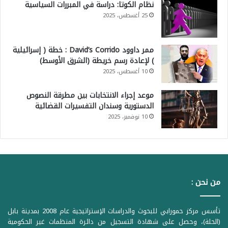
نظام الكوتا: دراسة في المبررات السياسية
25 أغسطس، 2025
ممر داوود David’s Corrido : خطة ( إسرائيلية
) لإعادة رسم خريطة (الشرق الأوسط)
10 أغسطس، 2025
موعد إجراء الانتخابات بين مطرقة النصوص
الدستورية وسندان التفسيرات القضائية
10 نوفمبر، 2025
من نحن :
تأسس مركز حمورابي للبحوث والدراسات الإستراتيجية عام 2008 بمدينة بابل
(الحلة)، وحصل على شهادة التسجيل من دائرة المنظمات غير الحكومية