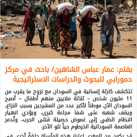
بقلم:
عمار عباس الشاهين/ باحث في مركز
حمورابي للبحوث والدراسات الاستراتيجية
تتكشف كارثة إنسانية في السودان مع نزوح ما يقرب من
11 مليون شخص – ثلاثة ملايين منهم أطفال – أصبح
السودان الآن موطناً لأكبر عدد من المشردين بسبب النزاع،
ويقف شعبه على شفا مجاعة كبرى، ويؤدي انهيار
النظام الطبي إلى غموض حصيلة قتلى الحرب، وتُدمر
العاصمة السودانية الخرطوم حياً تلو الآخر.
قد يكون من المغري اعتبار هذه المأساة حلقةً أخرى في