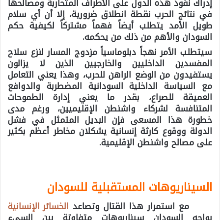
إدراك نفوذ هذه الدول على الأطراف المتحاربة ومصالحها
في نتائج الحرب نقطة انطلاق ضرورية، إلا أن أي سلام
طويل الأمد يتطلب أيضاً فهماً مشتركاً لكيفية حكم
السودان والأهم من ذلك من يحكمه.
سيتطلب الأمر نهجاً دبلوماسياً مزدوج المسار لنزع سلاح
المفسدين الداخليين والخارجيين الذين لا يزالون
يستفيدون من الوضع الراهن للحرب، وهذا يعني التعامل
مع السياسة الداخلية السودانية المضطربة والدوافع
العميقة للصراع، بقدر ما يعني إدارة الطموحات
المتنافسة لشركاء واشنطن الإقليميين، ورغم مدى
خطورة هذا المسعى فإن البديل المتمثل في فشل
الدولة ووقوع كارثة إنسانية يشكلان مخاطر أعظم بكثير
على مصالح واشنطن الإقليمية.
السيناريوهات المستقبلية للسودان
مع استمرار هذا القتال وتصاعد
الخسائر الإنسانية
يواجه السودان سيناريوهات متفاوتة بين السيء