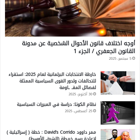
ى
ا
ل
م
أوجه اختلاف قانون الأحوال الشخصية عن مدونة
ص
القانون الجعفري / الجزء 1
ط
5 سبتمبر، 2025
ن
ع
خارطة الانتخابات البرلمانية لعام 2025: استقراء
ة
للتحالفات ولدور القوى السياسية الممثلة
لفصائل المقـ ـاومة
؟
30 أكتوبر، 2025
نظام الكوتا: دراسة في المبررات السياسية
25 أغسطس، 2025
ممر داوود David’s Corrido : خطة ( إسرائيلية )
لإعادة رسم خريطة (الشرق الأوسط)