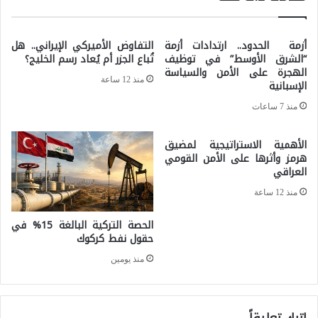
ي
س
ا
ت
أزمة الحدود.. ارتدادات أزمة
التفاوض الأميركي الإيراني.. هل
ت
ع
“الشرق الأوسط” في توظيف
تُباع الجزر أم يُعاد رسم الخليج؟
ا
الهجرة على الأمن والسياسة
دً
منذ 12 ساعة
الإسبانية
ل
ا
منذ 7 ساعات
أ
ل
ز
خ
الأهمية الاستراتيجية لمضيق
م
هرمز وأثرها على الأمن القومي
و
العراقي
ا
ض
منذ 12 ساعة
ت
ا
.
الحصة التركية البالغة 15% في
ل
حقول نفط كركوك
.
ح
منذ يومين
.
ر
.
ب
م
؟