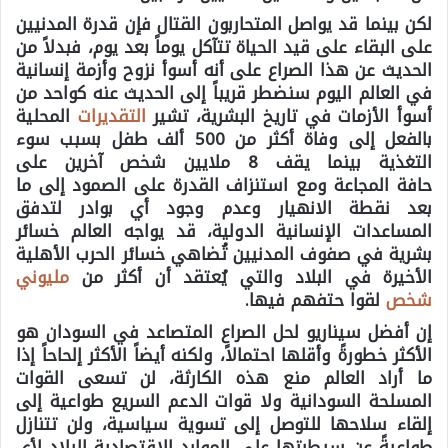
لكن بينما قد يواصل المتحاربون القتال فإن قدرة المدنيين
على البقاء على قيد الحياة تتآكل يوماً بعد يوم، فبدلاً من
الحديث عن هذا الصراع على أنه أسوأ نزوح وأزمة إنسانية
في العالم اليوم سنضطر قريباً إلى الحديث عنه كواحد من
أسوأ الأزمات في تاريخ البشرية، تشير
التقديرات
المحلية
بالفعل إلى وفاة أكثر من 500 ألف طفل بسبب سوء
التغذية بينما يقف 8 ملايين شخص آخرين على
حافة المجاعة ومع استنزاف القدرة على الصمود إلى ما
بعد نقطة الانهيار وعدم وجود أي بوادر لتدفق
المساعدات الإنسانية الدولية، قد يواجه العالم خسائر
بشرية في صفوف المدنيين تُضاهي خسائر الحرب الأهلية
الأخيرة في البلاد والتي يُعتقد أن أكثر من
مليوني
شخص
لقوا حتفهم فيها.
إن أفضل سيناريو
لحل الصراع المتصاعد في السودان هو
الأكثر خطورةً وأقلها احتمالاً، ولكنه أيضاً الأكثر إلحاحاً إذا
ما أراد العالم منع هذه الكارثة، لن تسعى القوات
المسلحة السودانية ولا قوات الدعم السريع طواعية إلى
إلقاء سلاحها للتوصل إلى تسوية سياسية، ولن تتنازل
طواعيةً عن سيطرتها على الموارد الاقتصادية للبلاد لأي