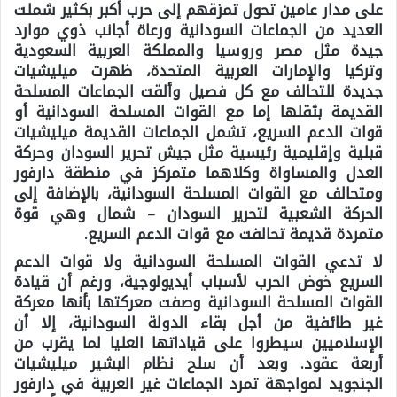
على مدار عامين تحول تمزقهم إلى حرب أكبر بكثير شملت
العديد من الجماعات السودانية ورعاة أجانب ذوي موارد
جيدة مثل مصر وروسيا والمملكة العربية السعودية
وتركيا والإمارات العربية المتحدة، ظهرت ميليشيات
جديدة للتحالف مع كل فصيل وألقت الجماعات المسلحة
القديمة بثقلها إما مع القوات المسلحة السودانية أو
قوات الدعم السريع، تشمل الجماعات القديمة ميليشيات
قبلية وإقليمية رئيسية مثل جيش تحرير السودان وحركة
العدل والمساواة وكلاهما متمركز في منطقة دارفور
ومتحالف مع القوات المسلحة السودانية، بالإضافة إلى
الحركة الشعبية لتحرير السودان – شمال وهي قوة
متمردة قديمة تحالفت مع قوات الدعم السريع.
لا تدعي القوات المسلحة السودانية ولا قوات الدعم
السريع خوض الحرب لأسباب أيديولوجية، ورغم أن قيادة
القوات المسلحة السودانية وصفت معركتها بأنها معركة
غير طائفية من أجل بقاء الدولة السودانية، إلا أن
الإسلاميين سيطروا على قياداتها العليا لما يقرب من
أربعة عقود. وبعد أن سلح نظام البشير ميليشيات
الجنجويد لمواجهة تمرد الجماعات غير العربية في دارفور