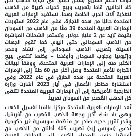
قوات الدعم السريع بشكل أعمق في تجارة الذهب لكن
كلا الجانبين قاما بتهريب وبيع كميات كبيرة من الذهب
لتغذية آلات الحرب الخاصة بهما، تستفيد الإمارات العربية
المتحدة حاليًا من هذه التجارة، ففي عام 2022 استوردت
الإمارات العربية المتحدة 39 طنًا من الذهب من السودان
بقيمة تزيد عن 2 مليار دولار، وتستمر الشحنات المباشرة
من الذهب السوداني حتى اليوم. كما تقوم الجهات
السيئة بتهريب الذهب السوداني إلى تشاد ومصر
وإثيوبيا وجنوب السودان وأوغندا – وكلها تنتهي ببيع
الكثير منه إلى الإمارات العربية المتحدة، ووفقاً لبيانات
التجارة للأمم المتحدة وصل أكثر من 60 طناً إلى الإمارات
العربية المتحدة عبر هذه الطرق في عام 2022. وفي
استشارة مخاطر الأعمال في أيار 2023 أشارت وزارة
الخارجية الأمريكية إلى أن الإمارات العربية المتحدة تتلقى
كل الذهب المُصدر من السودان تقريباً.
تُعد الإمارات العربية المتحدة مركزا عالميا لغسيل الذهب
وهي بلا شك أكبر وجهة للذهب المُهرب من أفريقيا،
وقدر تقرير حديث صادر عن منظمة سويسرية غير حكومية
تُدعى (سويس إيد) تهريب 405 أطنان من الذهب من
أفريقيا جنوب الصحراء الكبرى إلى الإمارات العربية