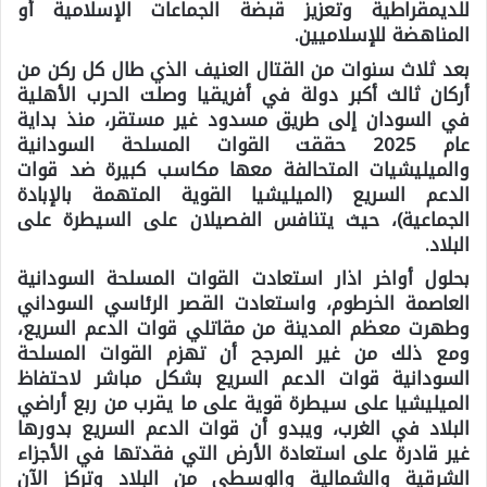
للديمقراطية وتعزيز قبضة الجماعات الإسلامية أو
المناهضة للإسلاميين.
بعد ثلاث سنوات من القتال العنيف الذي طال كل ركن من
أركان ثالث أكبر دولة في أفريقيا وصلت الحرب الأهلية
في السودان إلى طريق مسدود غير مستقر، منذ بداية
عام 2025 حققت القوات المسلحة السودانية
والميليشيات المتحالفة معها مكاسب كبيرة ضد قوات
الدعم السريع (الميليشيا القوية المتهمة بالإبادة
الجماعية)، حيث يتنافس الفصيلان على السيطرة على
البلاد.
بحلول أواخر اذار استعادت القوات المسلحة السودانية
العاصمة الخرطوم، واستعادت القصر الرئاسي السوداني
وطهرت معظم المدينة من مقاتلي قوات الدعم السريع،
ومع ذلك من غير المرجح أن تهزم القوات المسلحة
السودانية قوات الدعم السريع بشكل مباشر لاحتفاظ
الميليشيا على سيطرة قوية على ما يقرب من ربع أراضي
البلاد في الغرب، ويبدو أن قوات الدعم السريع بدورها
غير قادرة على استعادة الأرض التي فقدتها في الأجزاء
الشرقية والشمالية والوسطى من البلاد وتركز الآن