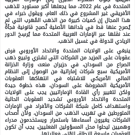
المتحدة في عام 2022، مما يجعلها أكبر مستورد للذهب
الأفريقي غير المشروع في ذلك العام، ويقول خبراء في
هذا المجال إن كميات كبيرة من الذهب المُهرب التي لم
يُصرح عنها قط في بلدانها الأصلية تُصبح قانونية فجأةً
عند نقلها عبر الإمارات العربية المتحدة مما يُرسِخ الدور
الريادي للدولة في غسيل الذهب.
ينبغي على الولايات المتحدة والاتحاد الأوروبي فرض
عقوبات على المزيد من الشركات التي تشتري وتبيع ذهب
الصراع من السودان، في حزيران منعت وزارة الخزانة
الأمريكية سبع شركات إماراتية من الوصول إلى النظام
المالي الأمريكي للاشتباه في انتهاكها العقوبات
الأمريكية المفروضة على السودان، هذه خطوة جيدة
ولكن لتغيير رأي القادة الإماراتيين يجب على الولايات
المتحدة والاتحاد الأوروبي تشديد العقوبات الحالية
واستهداف كامل شبكة الشركات والأفراد في الإمارات
المتورطين في تهريب الذهب من السودان، ولأن أصحاب
الشركات يغيرون أسماءها باستمرار ويستخدمون مدراء
وهميين ليحلوا محل المسؤولين الفعليين، يجب أن تكون
العقوبات واسعة النطاق لتؤتي فعاليتها.