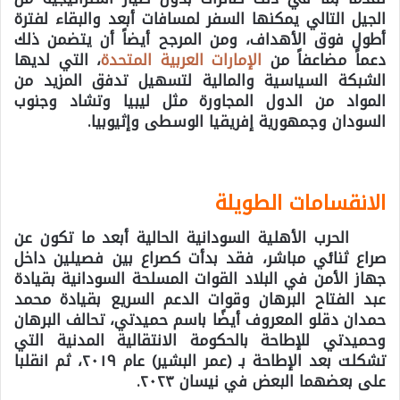
الجيل التالي يمكنها السفر لمسافات أبعد والبقاء لفترة
أطول فوق الأهداف، ومن المرجح أيضاً أن يتضمن ذلك
دعماً مضاعفاً من
الإمارات العربية المتحدة
، التي لديها
الشبكة السياسية والمالية لتسهيل تدفق المزيد من
المواد من الدول المجاورة مثل ليبيا وتشاد وجنوب
السودان وجمهورية إفريقيا الوسطى وإثيوبيا.
الانقسامات الطويلة
الحرب الأهلية السودانية الحالية أبعد ما تكون عن
صراع ثنائي مباشر، فقد بدأت كصراع بين فصيلين داخل
جهاز الأمن في البلاد القوات المسلحة السودانية بقيادة
عبد الفتاح البرهان وقوات الدعم السريع بقيادة محمد
حمدان دقلو المعروف أيضًا باسم حميدتي، تحالف البرهان
وحميدتي للإطاحة بالحكومة الانتقالية المدنية التي
تشكلت بعد الإطاحة بـ (عمر البشير) عام ٢٠١٩، ثم انقلبا
على بعضهما البعض في نيسان ٢٠٢٣.