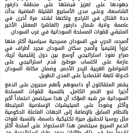
جهودها على تعزيز قبضتها على منطقة دارفور
الشاسعة، وعلى مدى الأسابيع القليلة الماضية بدأت
حدة القتال في التراجع ولكنها تشتد مرة أخرى في
عاصمة ولاية شمال دارفور (الفاشر) المعقل الأخير
المتبقي للقوات المسلحة السودانية في غرب السودان.
أصبحت الحرب في السودان مسرحية سياسية أكثر منها
غزواً إقليمياً وأصبح سكان السودان مجرد أطراف في
صراع نفوذ استراتيجي أوسع بين دول إقليمية ثرية،
عازمة على اكتساب موطئ قدم استراتيجي على
الشواطئ الغربية للبحر الأحمر، وضمان مكانة السودان
كدولة تابعة اقتصادياً على المدى الطويل.
يشعر المتقاتلون أو داعموهم بأنهم مجبرون على الدفع
أخيرا نحو النصر الكامل، بالنسبة للقوات المسلحة
السودانية من شبه المؤكد أن هذا سيتضمن اعتماداً أكبر
وأكثر وضوحاً على الميليشيات الإسلامية المرتبطة
بالنظام السابق بالإضافة إلى الجهات الفاعلة الحكومية
مثل روسيا لتحقيق ميزة تكتيكية حاسمة، بالنسبة لقوات
الدعم السريع سيتضمن هذا الاستحواذ على أسلحة أكثر
تقدماً بما في ذلك طائرات بدون طيار استراتيجية من