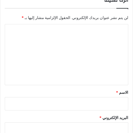
اترك تعليقاً
ت
*
ى
لن يتم نشر عنوان بريدك الإلكتروني.
الحقول الإلزامية مشار إليها بـ
*
و
ا
ك
ل
ي
ت
ف
ع
ت
ل
ن
ي
ف
ق
ذ
*
ا
الاسم
*
ل
خ
البريد الإلكتروني
*
ط
ط