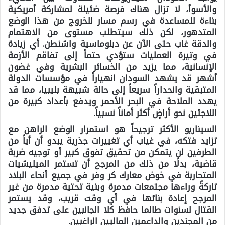
والأسوأ، لا تزال هناك فرصة ضئيلة لمشاركة أمريكية
بناءة للمساعدة في رسم مسار للخروج من هذا الوضع
المتدهور، لكن ذلك سيتطلب مستوى من الاهتمام
والدقة غاب حتى الآن عن دبلوماسية واشنطن. أي زيادة
في وتيرة العمليات ستؤدي حتماً إلى تفاقم الأزمة
الإنسانية، مما يزيد من الخسائر البشرية وفي غضون
أشهر قد يشهد السودان انهياراً في مؤسسات الدولة
المتبقية وانحداراً سريعاً إلى حالة شبيهة بليبيا، مما قد
يهدد الملاحة في البحر الأحمر ويدفع بأعداد كبيرة من
اللاجئين نحو أراضٍ أكثر أماناً نسبياً.
السيناريو الأكثر ترجيحاً
هو استمرار الوضع الراهن مع
تزايد فتكه، في غياب أي تغييرات جذرية يبدو أن أياً من
الطرفين لن يتمكن من تحقيق تفوق كبير أو توجيه ضربة
قاضية، بدلًا من ذلك من المرجح أن تستمر الميليشيات
المتحاربة في خوض معارك كر وفر في جميع أنحاء البلاد
تاركةً وراءها مجتمعات مدمرة وبنية تحتية مدمرة من غير
المرجح إعادة بنائها في أي وقت قريب، وقد يستمر
القتال لسنوات طالما حافظ كلا الجانبين على تدفق جديد
من المجندين والداعمين الماليين الراغبين.