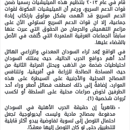
قام في عام ٢٠١٣ بتنظيم هذه الميليشيات رسمياً ضمن
قوات الدعم السريع، ورغم أن الميليشيات المكونة لقوات
الدعم السريع قد اتُهمت بشكل موثوق بارتكاب إبادة
جماعية، إلا ان قوات الدعم السريع تستولي الآن على
مزاعم التهميش والحرمان من الحقوق التي عبرت عنها
سابقاً الجماعات العرقية المتمردة التي كُلفت في الأصل
بالقضاء عليها.
في الواقع يُعد ثراء السودان المعدني والزراعي الهائل
أحد أهم دوافع الحرب الحالية، حيث يمتلك السودان
احتياطيات ضخمة من الذهب ويحتل المرتبة الثانية من
حيث المساحة الصالحة للزراعة في أفريقيا، وتتنافس
المصالح المحلية والأجنبية على السيطرة على هذه
الموارد، إضافةً إلى ذلك اصطفت فصائل أصغر وراء أحد
الطرفين لخوض صراعات محلية على السلطة أو لكسب
ثروات شخصية (1).
ظاهرياً إن حقيقة الحرب الأهلية في السودان
مدفوعة بمصالح مادية وليست أيديولوجية تجعل
احتمال التوصل إلى تسوية تفاوضية يبدو أكثر قابلية
للتطبيق حتى لو كان التوصل إليها معقدًا.