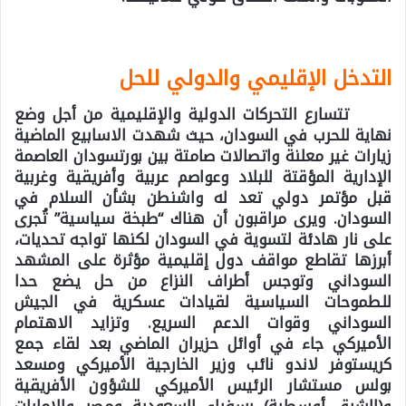
التدخل الإقليمي والدولي للحل
تتسارع التحركات الدولية والإقليمية من أجل وضع
نهاية للحرب في السودان، حيث شهدت الاسابيع الماضية
زيارات غير معلنة واتصالات صامتة بين بورتسودان العاصمة
الإدارية المؤقتة للبلاد وعواصم عربية وأفريقية وغربية
قبل مؤتمر دولي تعد له واشنطن بشأن السلام في
السودان. ويرى مراقبون أن هناك “طبخة سياسية” تُجرى
على نار هادئة لتسوية في السودان لكنها تواجه تحديات،
أبرزها تقاطع مواقف دول إقليمية مؤثرة على المشهد
السوداني وتوجس أطراف النزاع من حل يضع حدا
للطموحات السياسية لقيادات عسكرية في الجيش
السوداني وقوات الدعم السريع. وتزايد الاهتمام
الأميركي جاء في أوائل حزيران الماضي بعد لقاء جمع
كريستوفر لاندو نائب وزير الخارجية الأميركي ومسعد
بولس مستشار الرئيس الأميركي للشؤون الأفريقية
و(الشرق أوسطية) بسفراء السعودية ومصر والإمارات