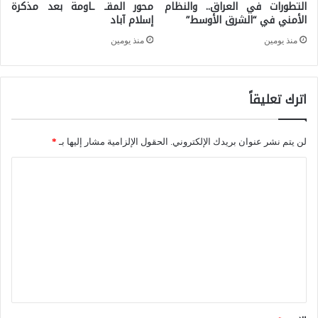
ذ
التطورات في العراق.. والنظام
محور المقـ ـاومة بعد مذكرة
ة
الأمني في “الشرق الأوسط”
إسلام آباد
ا
:
منذ يومين
منذ يومين
ي
ك
ع
ي
و
اترك تعليقاً
ف
د
ي
ه
ت
لن يتم نشر عنوان بريدك الإلكتروني.
الحقول الإلزامية مشار إليها بـ
*
ذ
ح
ا
ا
و
ل
ا
ل
ت
ل
ح
ع
د
ز
ل
ا
ب
ي
ف
ا
ق
ع
ل
*