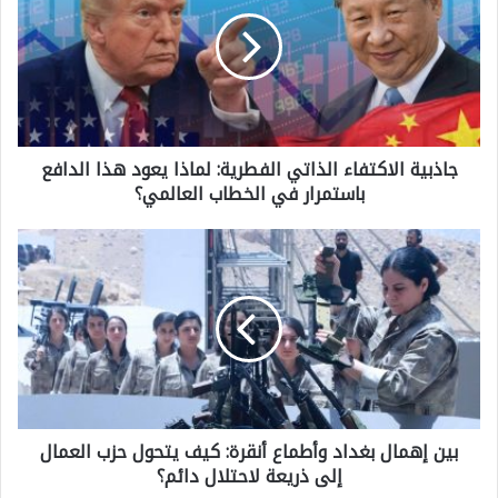
ذ
ب
ي
ة
جاذبية الاكتفاء الذاتي الفطرية: لماذا يعود هذا الدافع
ا
باستمرار في الخطاب العالمي؟
ل
ا
ب
ك
ي
ت
ن
ف
إ
ا
ه
ء
م
ا
بين إهمال بغداد وأطماع أنقرة: كيف يتحول حزب العمال
ا
ل
إلى ذريعة لاحتلال دائم؟
ل
ذ