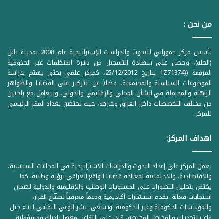
من نحن :
تأسس مركز حمورابي للبحوث والدراسات الإستراتيجية عام 2008 بمدينة بابل
(الحلة)، وحصل على شهادة التسجيل من دائرة المنظمات غير الحكومية
المرقمة ((1Z71874 بتاريخ 25/12/2012، كمركز علمي بحثي يهتم بدراسة
الموضوعات السياسية والمجتمعية، فضلاً عن التركيز على القضايا والظواهر
الراهنة والمحتملة في الشأن المحلي والإقليمي والدولي، ويتعامل مع باحثين
من مختلف التخصصات داخل العراق وخارجه، حيث تحتضن بغداد المقر الرئيسي
للمركز.
اهداف المركز:
يعمل المركز على إعداد البحوث والدراسات الاستراتيجية في المجالات السياسية،
والاقتصادية، والاجتماعية لمعالجة قضايا الواقع العراقي برؤية وطنية. كما
يختص بتحليل التطورات على المستويات الوطنية والإقليمية والدولية لضمان
استجابات فعالة. يقدم استشارات أكاديمية ودعماً معرفياً لصنّاع القرار،
والمؤسسات الحكومية وغير الحكومية. ويسعى لنشر الوعي الثقافي لبناء جيل
واعٍ بالتحديات والمخاطر المحيطة، قادر على التفاعل معها بإدراك ومسؤولية.