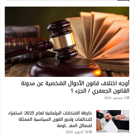
ب
ت
ا
ل
ل
ا
ع
ل
ا
د
ل
ا
م
ئ
ي
م
؟
؟
أوجه اختلاف قانون الأحوال الشخصية عن مدونة
القانون الجعفري / الجزء 1
5 سبتمبر، 2025
خارطة الانتخابات البرلمانية لعام 2025: استقراء
للتحالفات ولدور القوى السياسية الممثلة
لفصائل المقـ ـاومة
30 أكتوبر، 2025