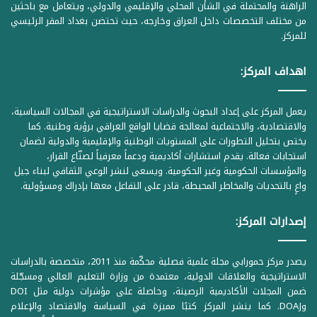
الراهنة والمحتملة في الشأن المحلي والإقليمي والدولي، ويتعامل مع باحثين
من مختلف التخصصات داخل العراق وخارجه، حيث تحتضن بغداد المقر الرئيسي
للمركز.
اهداف المركز:
يعمل المركز على إعداد البحوث والدراسات الاستراتيجية في المجالات السياسية،
والاقتصادية، والاجتماعية لمعالجة قضايا الواقع العراقي برؤية وطنية. كما
يختص بتحليل التطورات على المستويات الوطنية والإقليمية والدولية لضمان
استجابات فعالة. يقدم استشارات أكاديمية ودعماً معرفياً لصنّاع القرار،
والمؤسسات الحكومية وغير الحكومية. ويسعى لنشر الوعي الثقافي لبناء جيل
واعٍ بالتحديات والمخاطر المحيطة، قادر على التفاعل معها بإدراك ومسؤولية.
إصدارات المركز:
يصدر مركز حمورابي مجلة علمية فصلية محكّمة منذ 2011، متخصصة بالدراسات
الاستراتيجية والعلاقات الدولية، معتمدة من وزارة التعليم العالي ومسجّلة
ضمن المجلات الأكاديمية الرصينة، وحاصلة على مؤشرات دولية مثل DOI
وDOAJ. كما ينشر المركز كتبًا مميزة في السياسة والاقتصاد والإعلام