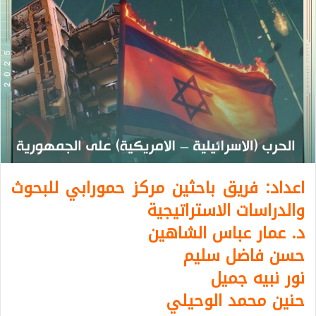
اعداد: فريق باحثين مركز حمورابي للبحوث
والدراسات الاستراتيجية
د. عمار عباس الشاهين
حسن فاضل سليم
نور نبيه جميل
حنين محمد الوحيلي