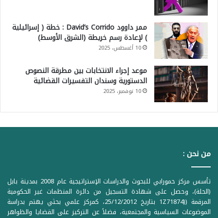
ممر داوود David’s Corrido : خطة ( إسرائيلية
) لإعادة رسم خريطة (الشرق الأوسط)
10 أغسطس، 2025
موعد إجراء الانتخابات بين مطرقة النصوص
الدستورية وسندان التفسيرات القضائية
10 نوفمبر، 2025
من نحن :
تأسس مركز حمورابي للبحوث والدراسات الإستراتيجية عام 2008 بمدينة بابل
(الحلة)، وحصل على شهادة التسجيل من دائرة المنظمات غير الحكومية
المرقمة ((1Z71874 بتاريخ 25/12/2012، كمركز علمي بحثي يهتم بدراسة
الموضوعات السياسية والمجتمعية، فضلاً عن التركيز على القضايا والظواهر