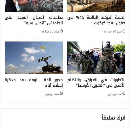
خ
ل
ب
ا
الحصة التركية البالغة 15% في
تداعيات اغتيال السيد علي
ا
حقول نفط كركوك
الخامنئي “قدس سره”
م
ر
ح
منذ 20 ساعة
منذ 20 ساعة
ا
ح
ت
ر
ا
و
ل
ب
أ
ا
التطورات في العراق.. والنظام
محور المقـ ـاومة بعد مذكرة
م
ل
الأمني في “الشرق الأوسط”
إسلام آباد
ي
م
منذ يومين
منذ يومين
ر
س
ك
ت
اترك تعليقاً
ي
ق
ة
ب