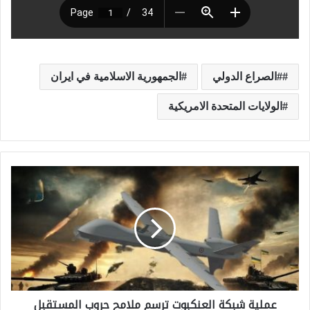
#الصراع الدولي
الجمهورية الاسلامية في ايران
الولايات المتحدة الامريكية
ع
م
ل
ي
ة
ش
عملية شبكة العنكبوت ترسم ملامح حروب المستقبل
ب