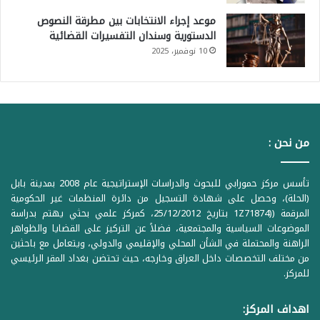
موعد إجراء الانتخابات بين مطرقة النصوص
الدستورية وسندان التفسيرات القضائية
10 نوفمبر، 2025
من نحن :
تأسس مركز حمورابي للبحوث والدراسات الإستراتيجية عام 2008 بمدينة بابل
(الحلة)، وحصل على شهادة التسجيل من دائرة المنظمات غير الحكومية
المرقمة ((1Z71874 بتاريخ 25/12/2012، كمركز علمي بحثي يهتم بدراسة
الموضوعات السياسية والمجتمعية، فضلاً عن التركيز على القضايا والظواهر
الراهنة والمحتملة في الشأن المحلي والإقليمي والدولي، ويتعامل مع باحثين
من مختلف التخصصات داخل العراق وخارجه، حيث تحتضن بغداد المقر الرئيسي
للمركز.
اهداف المركز: