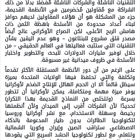
التقنيات الناشئة والشركات الناشئة مُفضلًا بدلاً من ذلك
الشراكة مع مُقاولين مُخضرمين في الأنظمة القديمة،
جزء من المشكلة هو أن هؤلاء المقاولين لديهم حوافز
لبناء أعداد محدودة من الأسلحة باهظة الثمن ذات
هامش الربح الأعلى، لكن الصراع الأوكراني عالج أيضاً
مصدر قلق مشروع للبنتاغون – وهو عدم اليقين بشأن
التقنيات التي ستثبت فعاليتها في العالم الحقيقي – من
خلال توفير مليارات الدولارات للبحث والتطوير واختبار
الأسلحة في ظروف ميدانية غير مسبوقة.
على الرغم من أن دور الأنظمة المستقلة الأكثر تقدماً
وتكلفة والتي تحتفظ فيها الولايات المتحدة بميزة
سيظل قائماً الا ان الحجم الهائل للإنتاج الضخم لأوكرانيا
يوفر ميزة مهمة ومتكاملة، يمكن لأوكرانيا أن تتطور
بسرعة (وتتخلص من النماذج القديمة بهذا التكرار)
تحديدًا لأن الشركات أقرب إلى الميدان ولأن أنظمتها
رخيصة وسهلة الاستخدام، مع نشر أوكرانيا وروسيا
لتكنولوجيا الطائرات بدون طيار المدعومة بالذكاء
الاصطناعي ستراقب الصين وإيران وكوريا الشمالية
وتتعلم، مع تطور تكنولوجيا الحشد السريع التي يقودها