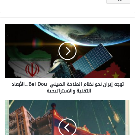
ت
و
ج
ه
إ
ي
توجه إيران نحو نظام الملاحة الصيني Bei Dou....الأبعاد
ر
التقنية والاستراتيجية
ا
ن
ا
ن
ل
ح
ح
و
ر