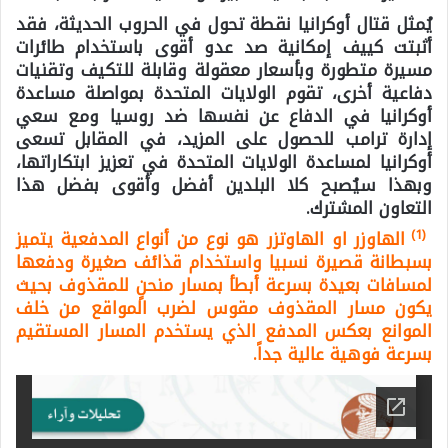
يُمثل قتال أوكرانيا نقطة تحول في الحروب الحديثة، فقد
أثبتت كييف إمكانية صد عدو أقوى باستخدام طائرات
مسيرة متطورة وبأسعار معقولة وقابلة للتكيف وتقنيات
دفاعية أخرى، تقوم الولايات المتحدة بمواصلة مساعدة
أوكرانيا في الدفاع عن نفسها ضد روسيا ومع سعي
إدارة ترامب للحصول على المزيد، في المقابل تسعى
أوكرانيا لمساعدة الولايات المتحدة في تعزيز ابتكاراتها،
وبهذا سيُصبح كلا البلدين أفضل وأقوى بفضل هذا
التعاون المشترك.
(1)
الهاوزر او الهاوتزر هو نوع من أنواع المدفعية يتميز
بسبطانة قصيرة نسبيا واستخدام قذائف صغيرة ودفعها
لمسافات بعيدة بسرعة أبطأ بمسار منحنٍ للمقذوف بحيث
يكون مسار المقذوف مقوس لضرب المواقع من خلف
الموانع بعكس المدفع الذي يستخدم المسار المستقيم
بسرعة فوهية عالية جداً.