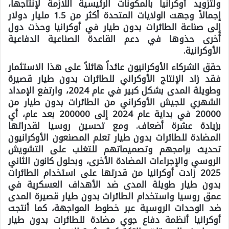
ولتزويد أوكرانيا بالمكونات الرئيسية اللازمة لإنتاجها،
إجمالاً وجهت الولايات المتحدة أكثر من 1.5 مليار دولار
إلى صناعة الطائرات بدون طيار في أوكرانيا وحذت دول
أخرى حذوها في دعم القاعدة الصناعية الدفاعية
الأوكرانية.
حقق الشركاء الأوكرانيون عائداً هائلاً على هذا الاستثمار
فقد زاد الإنتاج الأوكراني للطائرات بدون طيار قصيرة
وطويلة المدى بشكل كبير في عام 2024، وارتفع الإمداد
الشهري للجيش الأوكراني من الطائرات بدون طيار من
20000 في بداية عام 2024 إلى 200000 بعد عام، أي
بزيادة عشرة أضعاف. ومع تحسين روسيا لقدراتها
المضادة للطائرات بدون طيار تعلم المصنعون الأوكرانيون
تحديث برامجهم وتصميماتهم للتغلب على التشويش
الروسي والإجراءات المضادة الأخرى، وبحلول كانون الثاني
2025 زادت أوكرانيا من قدرتها على استخدام الطائرات
بدون طيار طويلة المدى ضد الأهداف العسكرية في
عمق روسيا واستخدام الطائرات بدون طيار قصيرة المدى
ضد الوحدات الروسية عبر خطوط المواجهة، كما أنتجت
أوكرانيا أنظمة دفاع جوي مضادة للطائرات بدون طيار