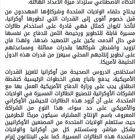
الذكاء الاصطناعي ستزداد ميزة الأعداد الهائلة.
يحتاج حلفاء الولايات المتحدة وشركاؤها المهددون من
قبل خصوم أقوى إلى القدرات التي تطورها أوكرانيا،
لنأخذ تايوان كمثال فهي قادرة على استخدام طائرات
مسيرة قابلة للتطوير ورخيصة الثمن للدفاع عن نفسها
في حال أقدمت بكين على التصعيد ضدها، ولهذا فان
تزويد واشنطن شركائها بقدرات مماثلة ومساعدتهم
على تطوير إنتاجهم المحلي سيعزز من قدرات هذه الدول
الحليفة لأمريكا.
استخلاص الدروس الصحيحة من أوكرانيا لتعزيز القدرات
الأمريكية، يدفع باتباع بعض الخطوات الرئيسية كنقطة
انطلاق يجب على وزارة الدفاع الأمريكية العمل بها مع
الشركات الأوكرانية لتصنيع الطائرات المسيرة في الولايات
المتحدة، على أن تُزود هذه الطائرات للجيشين الأوكراني
والأمريكي على حد سواء، هذا النوع من الشراكة
المعروف باسم الإنتاج المشترك سيكون مربحًا للطرفين
حيث ستتعلم الولايات المتحدة من المصنعين الأوكرانيين
بشكل مباشر، وستستلم كل من أوكرانيا والولايات
المتحدة هذه الطائرات المسيرة. كما على البنتاغون إبرام