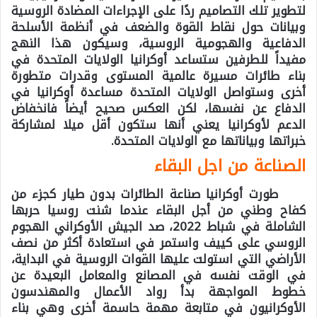
لتطوير تلك التصاميم ردًا على الإجراءات المضادة الروسية
وبيانات حول نقاط القوة والضعف في أنظمة الأسلحة
الدفاعية والهجومية الروسية، وسيكون هذا النهج
مفيداً للطرفين ستساعد أوكرانيا الولايات المتحدة في
بناء طائرات مسيرة عالمية المستوى وقدرات متطورة
أخرى وستواصل الولايات المتحدة مساعدة أوكرانيا في
الدفاع عن نفسها، لكن العكس صحيح أيضاً فانخفاض
الدعم لأوكرانيا يعني أنها ستكون أقل ميلا لمشاركة
خبراتها وبياناتها مع الولايات المتحدة.
الصناعة من اجل البقاء
طورت أوكرانيا صناعة الطائرات بدون طيار كجزء من
كفاح وطني من أجل البقاء عندما شنت روسيا حربها
الشاملة في شباط 2022، صد الجيش الأوكراني الهجوم
الروسي على كييف واستمر في استعادة أكثر من نصف
الأراضي التي استولت عليها القوات الروسية في البداية،
في الوقت نفسه في المصانع والمعامل البعيدة عن
خطوط المواجهة بدأ رواد الأعمال والمهندسون
الأوكرانيون في متابعة مهمة حاسمة أخرى وهي بناء