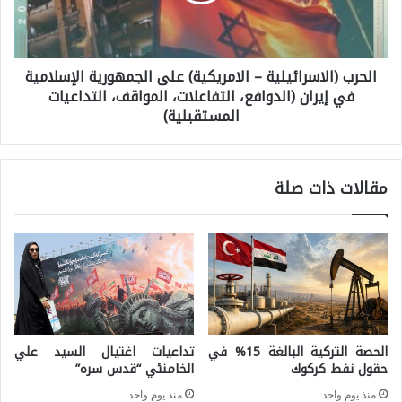
ن
ب
ظ
(
ا
الحرب (الاسرائيلية – الامريكية) على الجمهورية الإسلامية
ا
م
في إيران (الدوافع، التفاعلات، المواقف، التداعيات
ل
المستقبلية)
ا
ا
ل
س
م
ر
مقالات ذات صلة
ل
ا
ا
ئ
ح
ي
ة
ل
ا
ي
ل
ة
الحصة التركية البالغة 15% في
تداعيات اغتيال السيد علي
ص
حقول نفط كركوك
الخامنئي “قدس سره”
–
ي
ا
منذ يوم واحد
منذ يوم واحد