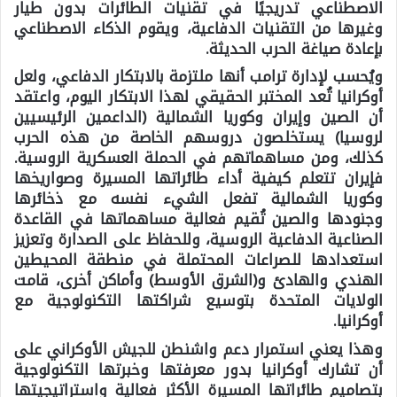
الاصطناعي تدريجيًا في تقنيات الطائرات بدون طيار
وغيرها من التقنيات الدفاعية، ويقوم الذكاء الاصطناعي
بإعادة صياغة الحرب الحديثة.
ويُحسب لإدارة ترامب أنها ملتزمة بالابتكار الدفاعي، ولعل
أوكرانيا تُعد المختبر الحقيقي لهذا الابتكار اليوم، واعتقد
أن الصين وإيران وكوريا الشمالية (الداعمين الرئيسيين
لروسيا) يستخلصون دروسهم الخاصة من هذه الحرب
كذلك، ومن مساهماتهم في الحملة العسكرية الروسية.
فإيران تتعلم كيفية أداء طائراتها المسيرة وصواريخها
وكوريا الشمالية تفعل الشيء نفسه مع ذخائرها
وجنودها والصين تُقيم فعالية مساهماتها في القاعدة
الصناعية الدفاعية الروسية، وللحفاظ على الصدارة وتعزيز
استعدادها للصراعات المحتملة في منطقة المحيطين
الهندي والهادئ و(الشرق الأوسط) وأماكن أخرى، قامت
الولايات المتحدة بتوسيع شراكتها التكنولوجية مع
أوكرانيا.
وهذا يعني استمرار دعم واشنطن للجيش الأوكراني على
أن تشارك أوكرانيا بدور معرفتها وخبرتها التكنولوجية
بتصاميم طائراتها المسيرة الأكثر فعالية واستراتيجيتها