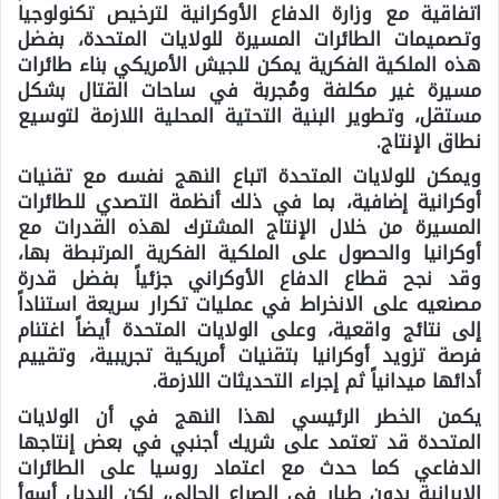
اتفاقية مع وزارة الدفاع الأوكرانية لترخيص تكنولوجيا
وتصميمات الطائرات المسيرة للولايات المتحدة، بفضل
هذه الملكية الفكرية يمكن للجيش الأمريكي بناء طائرات
مسيرة غير مكلفة ومُجربة في ساحات القتال بشكل
مستقل، وتطوير البنية التحتية المحلية اللازمة لتوسيع
نطاق الإنتاج.
ويمكن للولايات المتحدة اتباع النهج نفسه مع تقنيات
أوكرانية إضافية، بما في ذلك أنظمة التصدي للطائرات
المسيرة من خلال الإنتاج المشترك لهذه القدرات مع
أوكرانيا والحصول على الملكية الفكرية المرتبطة بها،
وقد نجح قطاع الدفاع الأوكراني جزئياً بفضل قدرة
مصنعيه على الانخراط في عمليات تكرار سريعة استناداً
إلى نتائج واقعية، وعلى الولايات المتحدة أيضاً اغتنام
فرصة تزويد أوكرانيا بتقنيات أمريكية تجريبية، وتقييم
أدائها ميدانياً ثم إجراء التحديثات اللازمة.
يكمن الخطر الرئيسي لهذا النهج في أن الولايات
المتحدة قد تعتمد على شريك أجنبي في بعض إنتاجها
الدفاعي كما حدث مع اعتماد روسيا على الطائرات
الإيرانية بدون طيار في الصراع الحالي، لكن البديل أسوأ