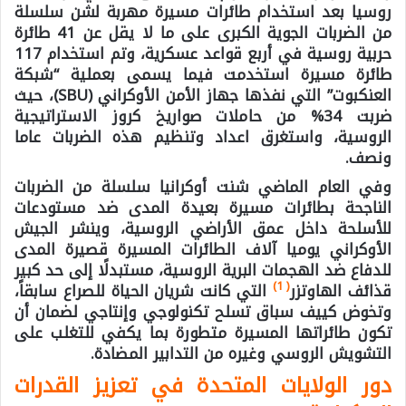
روسيا بعد استخدام طائرات مسيرة مهربة لشن سلسلة
من الضربات الجوية الكبرى على ما لا يقل عن 41 طائرة
حربية روسية في أربع قواعد عسكرية، وتم استخدام 117
طائرة مسيرة استخدمت فيما يسمى بعملية “شبكة
العنكبوت” التي نفذها جهاز الأمن الأوكراني (SBU)، حيث
ضربت 34% من حاملات صواريخ كروز الاستراتيجية
الروسية، واستغرق اعداد وتنظيم هذه الضربات عاما
ونصف.
وفي العام الماضي شنت أوكرانيا سلسلة من الضربات
الناجحة بطائرات مسيرة بعيدة المدى ضد مستودعات
للأسلحة داخل عمق الأراضي الروسية، وينشر الجيش
الأوكراني يوميا آلاف الطائرات المسيرة قصيرة المدى
للدفاع ضد الهجمات البرية الروسية، مستبدلًا إلى حد كبير
)
1
(
قذائف الهاوتزر
التي كانت شريان الحياة للصراع سابقاً،
وتخوض كييف سباق تسلح تكنولوجي وإنتاجي لضمان أن
تكون طائراتها المسيرة متطورة بما يكفي للتغلب على
التشويش الروسي وغيره من التدابير المضادة.
دور الولايات المتحدة في تعزيز القدرات