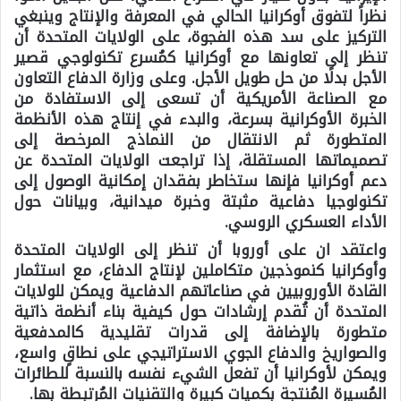
نظراً لتفوق أوكرانيا الحالي في المعرفة والإنتاج وينبغي
التركيز على سد هذه الفجوة، على الولايات المتحدة أن
تنظر إلى تعاونها مع أوكرانيا كمُسرع تكنولوجي قصير
الأجل بدلًا من حل طويل الأجل. وعلى وزارة الدفاع التعاون
مع الصناعة الأمريكية أن تسعى إلى الاستفادة من
الخبرة الأوكرانية بسرعة، والبدء في إنتاج هذه الأنظمة
المتطورة ثم الانتقال من النماذج المرخصة إلى
تصميماتها المستقلة، إذا تراجعت الولايات المتحدة عن
دعم أوكرانيا فإنها ستخاطر بفقدان إمكانية الوصول إلى
تكنولوجيا دفاعية مثبتة وخبرة ميدانية، وبيانات حول
الأداء العسكري الروسي.
واعتقد ان على أوروبا أن تنظر إلى الولايات المتحدة
وأوكرانيا كنموذجين متكاملين لإنتاج الدفاع، مع استثمار
القادة الأوروبيين في صناعاتهم الدفاعية ويمكن للولايات
المتحدة أن تُقدم إرشادات حول كيفية بناء أنظمة ذاتية
متطورة بالإضافة إلى قدرات تقليدية كالمدفعية
والصواريخ والدفاع الجوي الاستراتيجي على نطاقٍ واسع،
ويمكن لأوكرانيا أن تفعل الشيء نفسه بالنسبة للطائرات
المُسيرة المُنتجة بكميات كبيرة والتقنيات المُرتبطة بها.