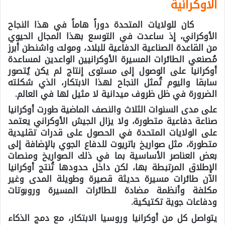
الاوكرانية
كان للولايات المتحدة دوراً هاماً في هذا النجاح
الأوكراني، إذ ساعدت في التوسع بهذا المجال الحيوي
من القاعدة الصناعية الدفاعية للبلاد، ومولت واشنطن أبرز
مُصنعي الطائرات المسيرة الأوكرانيين الواعدين لمساعدة
أوكرانيا على الوصول إلى مستوى إنتاج لم يكن يُتصور
سابقا واليوم تُمثل النجاح لهذا الابتكار، الذي شكلته
الضرورة في ظل ظروف ميدانية لا مثيل لها في العالم.
على مدى السنوات الثلاث والنصف الماضية طورت أوكرانيا
صناعة دفاعية متطورة، ولا يزال الجيش الأوكراني يعتمد
على الولايات المتحدة في الحصول على قدرات تقليدية
متطورة، مثل صواريخ باتريوت للدفاع الجوي بالإضافة إلى
بعض العناصر الأساسية بما في ذلك الصواريخ ومنصات
الإطلاق المرتبطة بها، لكن داخل حدودها تُنتج أوكرانيا
الآن طائرات مسيرة حديثة قصيرة وطويلة المدى وغير
مكلفة وأنظمة مضادة للطائرات المسيرة وروبوتات
ودفاعات جوية تكتيكية.
يتواصل كل من أوكرانيا وروسيا الابتكار، مع دمج الذكاء