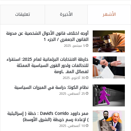
ل
م
الأشهر
الأخيرة
تعليقات
س
ت
أوجه اختلاف قانون الأحوال الشخصية عن مدونة
ق
القانون الجعفري / الجزء 1
ب
5 سبتمبر، 2025
ل
خارطة الانتخابات البرلمانية لعام 2025: استقراء
ي
للتحالفات ولدور القوى السياسية الممثلة
لفصائل المقـ ـاومة
ة
30 أكتوبر، 2025
)
نظام الكوتا: دراسة في المبررات السياسية
25 أغسطس، 2025
ممر داوود David’s Corrido : خطة ( إسرائيلية
) لإعادة رسم خريطة (الشرق الأوسط)
10 أغسطس، 2025