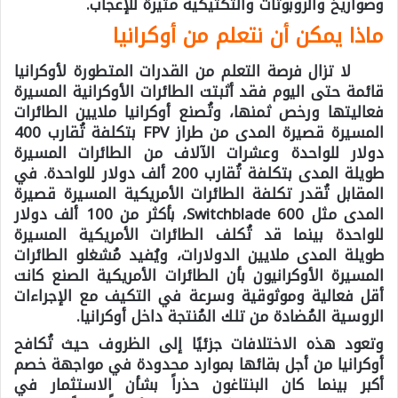
وصواريخ والروبوتات والتكتيكية مثيرة للإعجاب.
ماذا يمكن أن نتعلم من أوكرانيا
لا تزال فرصة التعلم من القدرات المتطورة لأوكرانيا
قائمة حتى اليوم فقد أثبتت الطائرات الأوكرانية المسيرة
فعاليتها ورخص ثمنها، وتُصنع أوكرانيا ملايين الطائرات
المسيرة قصيرة المدى من طراز FPV بتكلفة تُقارب 400
دولار للواحدة وعشرات الآلاف من الطائرات المسيرة
طويلة المدى بتكلفة تُقارب 200 ألف دولار للواحدة. في
المقابل تُقدر تكلفة الطائرات الأمريكية المسيرة قصيرة
المدى مثل Switchblade 600، بأكثر من 100 ألف دولار
للواحدة بينما قد تُكلف الطائرات الأمريكية المسيرة
طويلة المدى ملايين الدولارات، ويُفيد مُشغلو الطائرات
المسيرة الأوكرانيون بأن الطائرات الأمريكية الصنع كانت
أقل فعالية وموثوقية وسرعة في التكيف مع الإجراءات
الروسية المُضادة من تلك المُنتجة داخل أوكرانيا.
وتعود هذه الاختلافات جزئيًا إلى الظروف حيث تُكافح
أوكرانيا من أجل بقائها بموارد محدودة في مواجهة خصم
أكبر بينما كان البنتاغون حذراً بشأن الاستثمار في