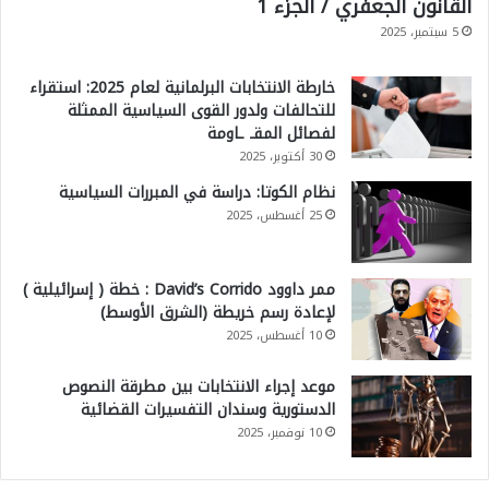
القانون الجعفري / الجزء 1
5 سبتمبر، 2025
،
ا
خارطة الانتخابات البرلمانية لعام 2025: استقراء
ل
للتحالفات ولدور القوى السياسية الممثلة
لفصائل المقـ ـاومة
ت
30 أكتوبر، 2025
ف
نظام الكوتا: دراسة في المبررات السياسية
ا
25 أغسطس، 2025
ع
ل
ممر داوود David’s Corrido : خطة ( إسرائيلية )
ا
لإعادة رسم خريطة (الشرق الأوسط)
ت
10 أغسطس، 2025
،
موعد إجراء الانتخابات بين مطرقة النصوص
ا
الدستورية وسندان التفسيرات القضائية
ل
10 نوفمبر، 2025
م
و