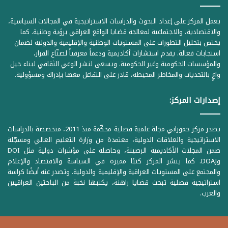
يعمل المركز على إعداد البحوث والدراسات الاستراتيجية في المجالات السياسية،
والاقتصادية، والاجتماعية لمعالجة قضايا الواقع العراقي برؤية وطنية. كما
يختص بتحليل التطورات على المستويات الوطنية والإقليمية والدولية لضمان
استجابات فعالة. يقدم استشارات أكاديمية ودعماً معرفياً لصنّاع القرار،
والمؤسسات الحكومية وغير الحكومية. ويسعى لنشر الوعي الثقافي لبناء جيل
واعٍ بالتحديات والمخاطر المحيطة، قادر على التفاعل معها بإدراك ومسؤولية.
إصدارات المركز:
يصدر مركز حمورابي مجلة علمية فصلية محكّمة منذ 2011، متخصصة بالدراسات
الاستراتيجية والعلاقات الدولية، معتمدة من وزارة التعليم العالي ومسجّلة
ضمن المجلات الأكاديمية الرصينة، وحاصلة على مؤشرات دولية مثل DOI
وDOAJ. كما ينشر المركز كتبًا مميزة في السياسة والاقتصاد والإعلام
والمجتمع على المستويات العراقية والإقليمية والدولية. وتصدر عنه أيضًا كراسة
استراتيجية فصلية تبحث قضايا راهنة، يكتبها نخبة من الباحثين العراقيين
والعرب.