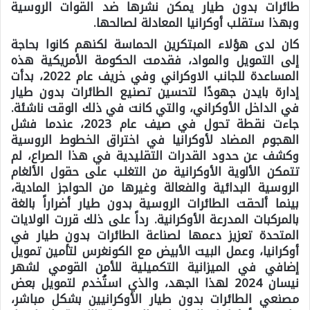
طائرات بدون طيار يمكن نشرها ضد القوات الروسية
وبهذا ستقلب أوكرانيا المعادلة لصالحها.
كان لدى هؤلاء المبتكرين الحماسة لكنهم كانوا بحاجة
إلى التمويل والمواد، فقدمت الحكومة الأمريكية هذه
المساعدة للجانب الاوكراني وفي خريف عام 2022، بدأت
إدارة بايدن جهودًا لتحسين تصنيع الطائرات بدون طيار
في الداخل الأوكراني، والتي كانت في ذلك الوقت ناشئة.
جاءت نقطة تحول في صيف عام 2023، عندما فشل
الهجوم المضاد لأوكرانيا في اختراق الخطوط الروسية
وكشف عن حدود القدرات التقليدية في هذا الصراع، لم
تتمكن الألوية الأوكرانية من التغلب على حقول الألغام
الروسية البدائية والفعالة وغيرها من الحواجز المادية،
بينما ألحقت الطائرات الروسية بدون طيار أضراراً بالغة
بالمركبات المدرعة الأوكرانية. رداً على ذلك قررت الولايات
المتحدة تعزيز دعمها لصناعة الطائرات بدون طيار في
أوكرانيا، وعمل البيت الأبيض مع الكونغرس لتأمين تمويل
إضافي في الميزانية التكميلية للأمن القومي لشهر
نيسان 2024 لهذا الجهد، والذي استُخدم لتمويل بعض
مصنعي الطائرات بدون طيار الأوكرانيين بشكل مباشر،