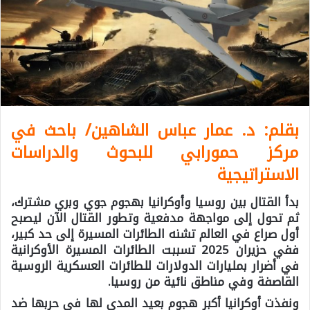
بقلم: د. عمار عباس الشاهين/ باحث في
مركز حمورابي للبحوث والدراسات
الاستراتيجية
بدأ القتال بين روسيا وأوكرانيا بهجوم جوي وبري مشترك،
ثم تحول إلى مواجهة مدفعية وتطور القتال الآن ليصبح
أول صراع في العالم تشنه الطائرات المسيرة إلى حد كبير،
ففي حزيران 2025 تسببت الطائرات المسيرة الأوكرانية
في أضرار بمليارات الدولارات للطائرات العسكرية الروسية
القاصفة وفي مناطق نائية من روسيا.
ونفذت أوكرانيا أكبر هجوم بعيد المدى لها في حربها ضد