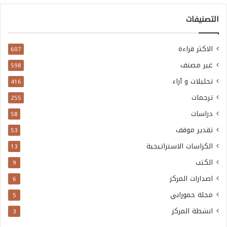
ا
التصنيفات
ق
ف
الاكثر قراءة
607
،
غير مصنف
598
ا
تحليلات و آراء
416
ل
ترجمات
255
ت
دراسات
58
د
تقدير موقف
53
ا
الكراسات الاستراتيجية
13
ع
الكتب
9
ي
اصدارات المركز
6
ا
مجلة حمورابي
5
ت
انشطة المركز
3
ا