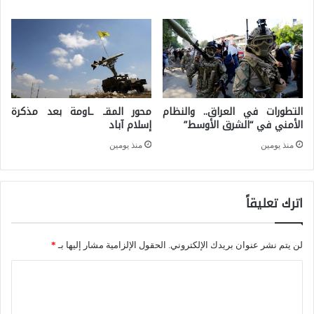
ن
ل
ي
ا
م
B
ر
e
ي
التطورات في العراق.. والنظام
محور المقـ ـاومة بعد مذكرة
i
ك
الأمني في “الشرق الأوسط”
إسلام آباد
D
ي
منذ يومين
منذ يومين
o
ة
u
)
.
اترك تعليقاً
ع
.
ل
.
لن يتم نشر عنوان بريدك الإلكتروني.
الحقول الإلزامية مشار إليها بـ
*
ى
.
ا
ا
ا
ل
ل
ل
ج
ت