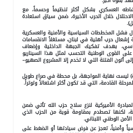
د بقوة أكبر.
طه العسكري بشكل أكثر تنظيماً وحسماً، مع
احتلال خلال الحرب الأخيرة، ضمن سياق استعادة
).
ال فشل المخططات السياسية والأمنية والعسكرية
ة إشعال حرب أهلية في لبنان، مستغلاً الانقسامات
ياسي، بهدف تفكيك الجبهة الداخلية وإضعاف
لى القوى الوطنية التحسب لمثل هذا السيناريو
ى أتون الفتنة التي لا تخدم إلا المشروع الصهيو–
يلية) ليست نهاية المواجهة، بل محطة في صراع طويل
حلة القادمة، التي قد تكون أكثر اشتعالاً وتوتراً.
بادرة الأميركية لنزع سلاح حزب الله تأتي ضمن
 لكنها تصطدم بمقاومة قوية من الحزب الذي
لأمن الوطني اللبناني.
ً وأمنياً، تعجز عن فرض سيادتها أو الضغط على