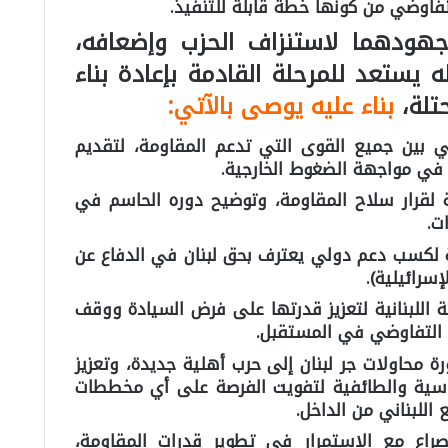
 تفاوضي من كونها خطة قابلة للتنفيذ.
 جهودهما لاستنزاف الحزب وإضعافه،
ه يستعد للمرحلة القادمة بإعادة بناء
حتلة،
بناء عليه يوصى بالآتي:
ني بين جميع القوى التي تدعم المقاومة، لتقديم
في مواجهة الضغوط الخارجية.
ة لقرار سلاح المقاومة، وتوضيح دوره الحاسم في
ت.
نية لكسب دعم دولي يعترف بحق لبنان في الدفاع عن
سرائيلية).
اللبنانية لتعزيز قدرتها على فرض السيادة ووقف
ن التفاوضي في المستقبل.
محاولات جر لبنان إلى حرب أهلية جديدة، وتعزيز
ياسية والطائفية لتفويت الفرصة على أي مخططات
للبناني من الداخل.
صراع مع الاستمرار في تطوير قدرات المقاومة،