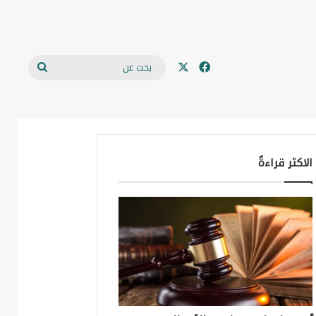
‫X
فيسبوك
بحث
مجلة حمورابي
من نحن
للتواصل
عن
الاكثر قراءةً