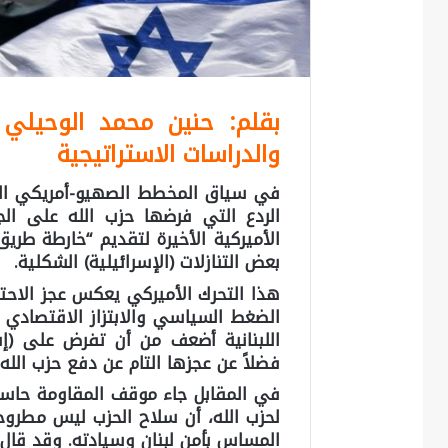
بقلم: حنين محمد الوحيلي 
والدراسات الاستراتيجية
في سياق المخطط الصهيو-أمريكي الم
الردع التي فرضها حزب الله على الج
الأميركية الأخيرة لتقديم “خارطة طريق
بعض التنازلات (الإسرائيلية) الشكلية.
هذا التحرك الأميركي يعكس عجز الاحتل
الضغط السياسي والابتزاز الاقتصادي عب
اللبنانية أضعف من أن تفرض على (إسر
فضلاً عن عجزها التام عن دفع حزب الل
في المقابل جاء موقف المقاومة حاسماً 
لحزب الله، أن سلاح الحزب ليس مطروح
المساس بأمن لبنان وسيادته. وقد قال 