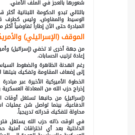
شعورها بالعجز في الملف الأمني.
بالتالي تبدو الحكومة اللبنانية أكثر 
الوسيط والمفاوض، وليس كطرف قادر
المبادرة حتى الآن إطاراً تفاوضياً أكثر
الموقف (الإسرائيلي) والأمر
من جهة أخرى لا تخفي (إسرائيل) وأمير
إعادة ترتيب الحسابات.
رغم الهدنة الظاهرة والضغوط السياس
إلى إضعاف المقاومة وتفكيك بنيتها ا
الخطوة الأميركية الأخيرة عبر مباد
إخراج حزب الله من المعادلة العسكرية
(إسرائيل) من جانبها تستغل أوقات 
الدفاعية، بينما تواصل شن عمليات اس
محاولة لتفكيك قدراته تدريجياً.
في الوقت ذاته حزب الله يستغل فتر
الداخلية بعد أي اختراقات أمنية حد