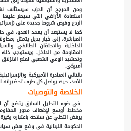
العسكرية والسياسية للعودة إلى المشه
ومن المرجح أن الحزب سيستأنف نشا
استعادة الأراضي التي سيطر عليها ال
الردع وفرض شروط جديدة على (إسرائيل
كما لا يستبعد أن يعمد العدو، في ح
المباشرة، إلى خيار بديل يتمثل بمحاول
الداخلية والاحتقان الطائفي والس
المقاومة من الداخل. ويستوجب ذلك ع
وتحشيد الوعي الشعبي لمنع الانزلاق إل
أميركي.
بالتالي المبادرة الأميركية و(الإسرائ
الأمد، حيث يواصل كل طرف تحضيراته للمر
الخلاصة والتوصيات
في ضوء التحليل السابق يتضح أن الم
مخطط أوسع لإضعاف محور المقاومة،
يرفض التخلي عن سلاحه باعتباره ركيزة ا
الحكومة اللبنانية في وضع هش سياسيا