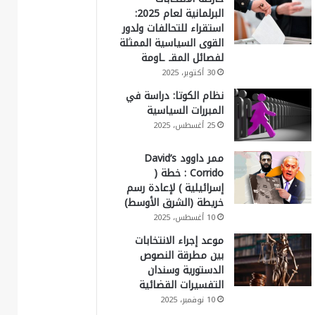
البرلمانية لعام 2025:
استقراء للتحالفات ولدور
القوى السياسية الممثلة
لفصائل المقـ ـاومة
30 أكتوبر، 2025
نظام الكوتا: دراسة في
المبررات السياسية
25 أغسطس، 2025
ممر داوود David’s
Corrido : خطة (
إسرائيلية ) لإعادة رسم
خريطة (الشرق الأوسط)
10 أغسطس، 2025
موعد إجراء الانتخابات
بين مطرقة النصوص
الدستورية وسندان
التفسيرات القضائية
10 نوفمبر، 2025