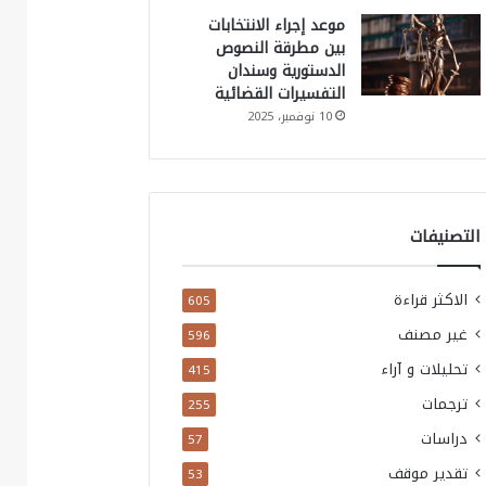
موعد إجراء الانتخابات
بين مطرقة النصوص
الدستورية وسندان
التفسيرات القضائية
10 نوفمبر، 2025
التصنيفات
الاكثر قراءة
605
غير مصنف
596
تحليلات و آراء
415
ترجمات
255
دراسات
57
تقدير موقف
53