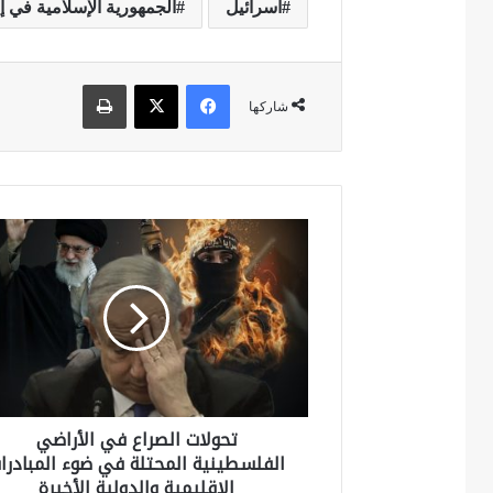
اسرائيل
الجمهورية الإسلامية في إ
فيسبوك
‫X
طباعة
شاركها
ت
ح
و
ل
ا
ت
تحولات الصراع في الأراضي
ا
الفلسطينية المحتلة في ضوء المبادرا
ل
الإقليمية والدولية الأخيرة