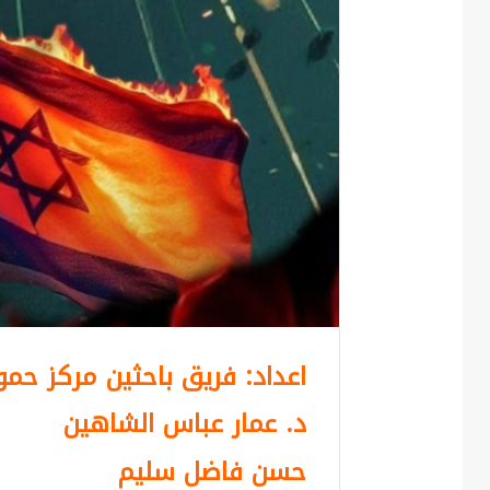
اعداد: فريق باحثين مركز حمو
د. عمار عباس الشاهين
حسن فاضل سليم