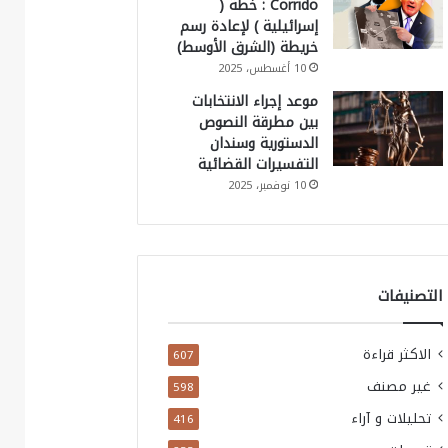
Corrido : خطة (
إسرائيلية ) لإعادة رسم
خريطة (الشرق الأوسط)
10 أغسطس، 2025
موعد إجراء الانتخابات
بين مطرقة النصوص
الدستورية وسندان
التفسيرات القضائية
10 نوفمبر، 2025
التصنيفات
الاكثر قراءة
607
غير مصنف
598
تحليلات و آراء
416