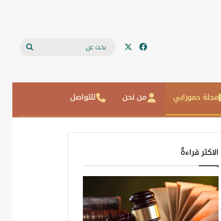
‫X
فيسبوك
بحث
عن
مجلة حمورابي
من نحن
للتواصل
الاكثر قراءةً