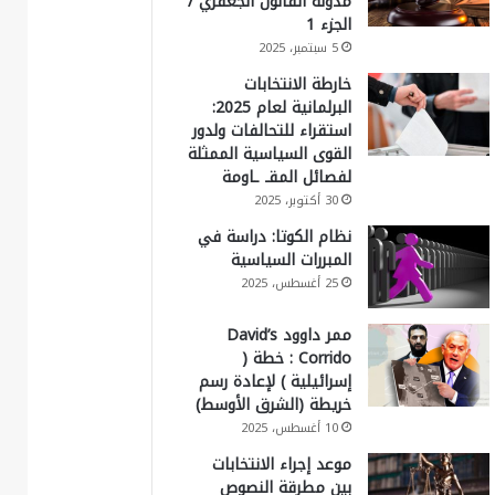
مدونة القانون الجعفري /
الجزء 1
5 سبتمبر، 2025
خارطة الانتخابات
البرلمانية لعام 2025:
استقراء للتحالفات ولدور
القوى السياسية الممثلة
لفصائل المقـ ـاومة
30 أكتوبر، 2025
نظام الكوتا: دراسة في
المبررات السياسية
25 أغسطس، 2025
ممر داوود David’s
Corrido : خطة (
إسرائيلية ) لإعادة رسم
خريطة (الشرق الأوسط)
10 أغسطس، 2025
موعد إجراء الانتخابات
بين مطرقة النصوص