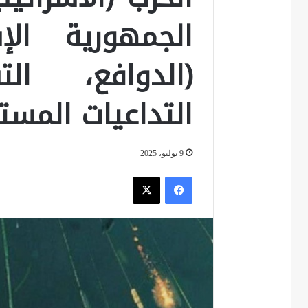
الجمهورية الإ
(الدوافع، الت
التداعيات المست
9 يوليو، 2025
فيسبوك
‫X