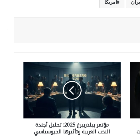
يران
امريكا
م
ؤ
ت
م
ر
ب
مؤتمر بيلدربيرغ 2025: تحليل أجندة
ي
ت
النخب الغربية وتأثيرها الجيوسياسي
ل