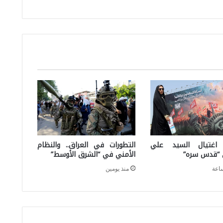
د
ر
ب
ي
ر
غ
2
0
2
5
 اغتيال السيد علي
التطورات في العراق.. والنظام
 “قدس سره”
الأمني في “الشرق الأوسط”
:
ت
منذ يومين
ح
ل
ي