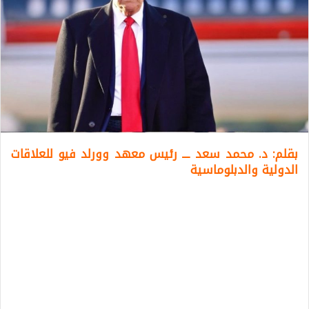
بقلم: د. محمد سعد ـــ رئيس معهد وورلد فيو للعلاقات
الدولية والدبلوماسية