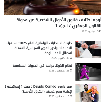
ي
د
)
ة
ل
أوجه اختلاف قانون الأحوال الشخصية عن مدونة
القانون الجعفري / الجزء 1
إ
5 سبتمبر، 2025
ب
ر
خارطة الانتخابات البرلمانية لعام 2025: استقراء
ا
للتحالفات ولدور القوى السياسية الممثلة
لفصائل المقـ ـاومة
م
30 أكتوبر، 2025
ا
نظام الكوتا: دراسة في المبررات السياسية
ت
25 أغسطس، 2025
ف
ا
ممر داوود David’s Corrido : خطة ( إسرائيلية )
ق
لإعادة رسم خريطة (الشرق الأوسط)
ن
10 أغسطس، 2025
و