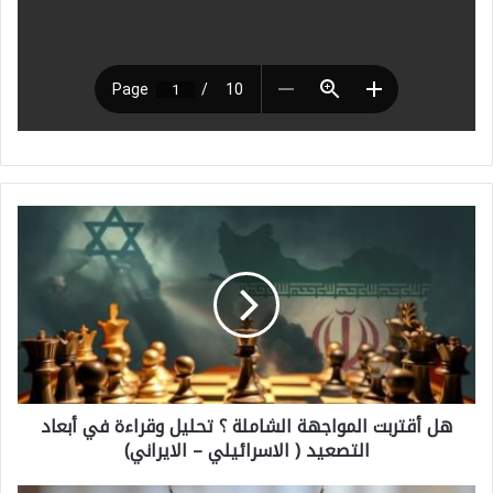
ه
ل
أ
ق
ت
ر
هل أقتربت المواجهة الشاملة ؟ تحليل وقراءة في أبعاد
ب
التصعيد ( الاسرائيلي – الايراني)
ت
ا