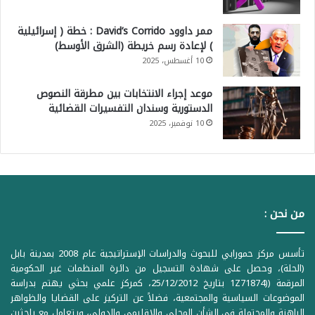
ممر داوود David’s Corrido : خطة ( إسرائيلية
) لإعادة رسم خريطة (الشرق الأوسط)
10 أغسطس، 2025
موعد إجراء الانتخابات بين مطرقة النصوص
الدستورية وسندان التفسيرات القضائية
10 نوفمبر، 2025
من نحن :
تأسس مركز حمورابي للبحوث والدراسات الإستراتيجية عام 2008 بمدينة بابل
(الحلة)، وحصل على شهادة التسجيل من دائرة المنظمات غير الحكومية
المرقمة ((1Z71874 بتاريخ 25/12/2012، كمركز علمي بحثي يهتم بدراسة
الموضوعات السياسية والمجتمعية، فضلاً عن التركيز على القضايا والظواهر
الراهنة والمحتملة في الشأن المحلي والإقليمي والدولي، ويتعامل مع باحثين