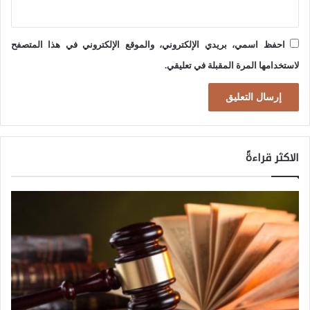
ل
ر
م
ا
احفظ اسمي، بريدي الإلكتروني، والموقع الإلكتروني في هذا المتصفح
ت
ئ
لاستخدامها المرة المقبلة في تعليقي.
ح
ي
د
ل
ة
ي
أ
–
الاكثر قراءةً
ن
ا
ت
ل
س
ا
ع
ي
ى
ر
ج
ا
ا
ن
ه