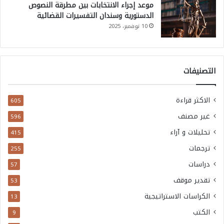
موعد إجراء الانتخابات بين مطرقة النصوص
و
الدستورية وسندان التفسيرات القضائية
ي
10 نوفمبر، 2025
م
ع
التصنيفات
إ
ي
الاكثر قراءة
ر
605
ا
غير مصنف
596
ن
تحليلات و آراء
415
ترجمات
255
دراسات
57
تقدير موقف
53
الكراسات الاستراتيجية
13
الكتب
9