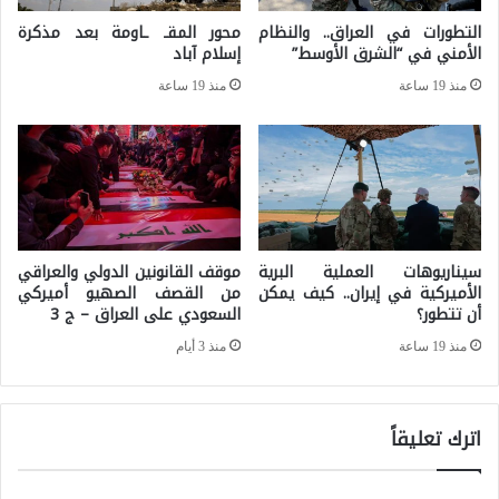
و
التطورات في العراق.. والنظام
محور المقـ ـاومة بعد مذكرة
ت
ا
الأمني في “الشرق الأوسط”
إسلام آباد
ح
ن
منذ 19 ساعة
منذ 19 ساعة
ل
د
ي
ل
ل
ا
و
ع
ق
ح
ر
سيناريوهات العملية البرية
موقف القانونين الدولي والعراقي
ر
الأميركية في إيران.. كيف يمكن
من القصف الصهيو أميركي
ا
أن تتطور؟
السعودي على العراق – ج 3
ب
ء
ش
منذ 19 ساعة
منذ 3 أيام
ة
ا
ف
م
ي
اترك تعليقاً
ل
أ
ة
ب