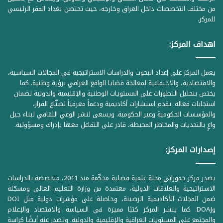
من مختلف التخصصات داخل العراق وخارجه، حيث تحتضن بغداد المقر الرئيسي
للمركز.
اهداف المركز:
يعمل المركز على إعداد البحوث والدراسات الاستراتيجية في المجالات السياسية،
والاقتصادية، والاجتماعية لمعالجة قضايا الواقع العراقي برؤية وطنية. كما
يختص بتحليل التطورات على المستويات الوطنية والإقليمية والدولية لضمان
استجابات فعالة. يقدم استشارات أكاديمية ودعماً معرفياً لصنّاع القرار،
والمؤسسات الحكومية وغير الحكومية. ويسعى لنشر الوعي الثقافي لبناء جيل
واعٍ بالتحديات والمخاطر المحيطة، قادر على التفاعل معها بإدراك ومسؤولية.
إصدارات المركز:
يصدر مركز حمورابي مجلة علمية فصلية محكّمة منذ 2011، متخصصة بالدراسات
الاستراتيجية والعلاقات الدولية، معتمدة من وزارة التعليم العالي ومسجّلة
ضمن المجلات الأكاديمية الرصينة، وحاصلة على مؤشرات دولية مثل DOI
وDOAJ. كما ينشر المركز كتبًا مميزة في السياسة والاقتصاد والإعلام
والمجتمع على المستويات العراقية والإقليمية والدولية. وتصدر عنه أيضًا كراسة