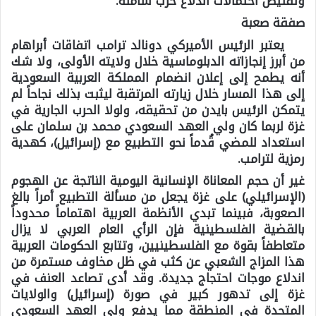
وتقليص احتمالات اندلاع حرب شاملة.
صفقة صعبة
يعتبر الرئيس الأميركي دونالد ترامب اتفاقات أبراهام
من أبرز إنجازاته الدبلوماسية خلال ولايته الأولى، ولا شك
أنه يطمح إلى إعلان انضمام المملكة العربية السعودية
إلى هذا المسار خلال زيارته المرتقبة ليثبت بذلك نجاحاً لم
يتمكن الرئيس بايدن من تحقيقه، ولولا الحرب الجارية في
غزة لربما كان ولي العهد السعودي محمد بن سلمان على
استعداد للمضي قُدماً نحو التطبيع مع (إسرائيل)، كهدية
رمزية لترامب.
غير أن حجم المعاناة الإنسانية اليومية الناتجة عن الهجوم
(الإسرائيلي) على غزة يجعل من مسألة التطبيع أمراً بالغ
الصعوبة، فبينما تبدي الأنظمة العربية اهتماماً محدوداً
بالقضية الفلسطينية فإن الرأي العام العربي لا يزال
متعاطفاً بقوة مع الفلسطينيين، وتتابع الحكومات العربية
هذا المزاج الشعبي عن كثب في ظل مخاوف مستمرة من
اندلاع موجات احتجاج جديدة. وقد أدى تصاعد العنف في
غزة إلى تدهور كبير في صورة (إسرائيل) والولايات
المتحدة في المنطقة مما يدفع ولي العهد السعودي