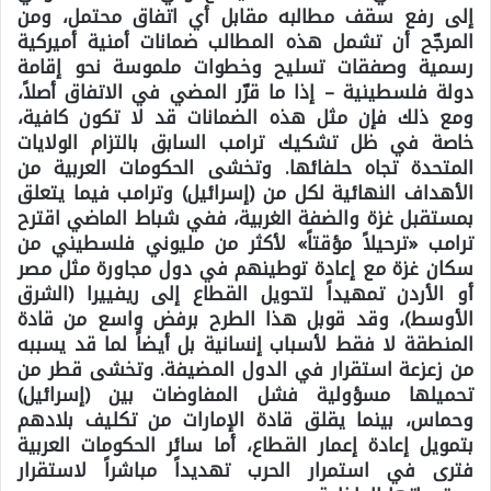
إلى رفع سقف مطالبه مقابل أي اتفاق محتمل، ومن
المرجّح أن تشمل هذه المطالب ضمانات أمنية أميركية
رسمية وصفقات تسليح وخطوات ملموسة نحو إقامة
دولة فلسطينية – إذا ما قرّر المضي في الاتفاق أصلاً،
ومع ذلك فإن مثل هذه الضمانات قد لا تكون كافية،
خاصة في ظل تشكيك ترامب السابق بالتزام الولايات
المتحدة تجاه حلفائها. وتخشى الحكومات العربية من
الأهداف النهائية لكل من (إسرائيل) وترامب فيما يتعلق
بمستقبل غزة والضفة الغربية، ففي شباط الماضي اقترح
ترامب «ترحيلاً مؤقتاً» لأكثر من مليوني فلسطيني من
سكان غزة مع إعادة توطينهم في دول مجاورة مثل مصر
أو الأردن تمهيداً لتحويل القطاع إلى ريفييرا (الشرق
الأوسط)، وقد قوبل هذا الطرح برفض واسع من قادة
المنطقة لا فقط لأسباب إنسانية بل أيضاً لما قد يسببه
من زعزعة استقرار في الدول المضيفة. وتخشى قطر من
تحميلها مسؤولية فشل المفاوضات بين (إسرائيل)
وحماس، بينما يقلق قادة الإمارات من تكليف بلادهم
بتمويل إعادة إعمار القطاع، أما سائر الحكومات العربية
فترى في استمرار الحرب تهديداً مباشراً لاستقرار