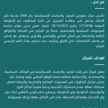
من نحن :
تأسس مركز حمورابي للبحوث والدراسات الإستراتيجية عام 2008 بمدينة بابل
(الحلة)، وحصل على شهادة التسجيل من دائرة المنظمات غير الحكومية
المرقمة ((1Z71874 بتاريخ 25/12/2012، كمركز علمي بحثي يهتم بدراسة
الموضوعات السياسية والمجتمعية، فضلاً عن التركيز على القضايا والظواهر
الراهنة والمحتملة في الشأن المحلي والإقليمي والدولي، ويتعامل مع باحثين
من مختلف التخصصات داخل العراق وخارجه، حيث تحتضن بغداد المقر الرئيسي
للمركز.
اهداف المركز:
يعمل المركز على إعداد البحوث والدراسات الاستراتيجية في المجالات السياسية،
والاقتصادية، والاجتماعية لمعالجة قضايا الواقع العراقي برؤية وطنية. كما
يختص بتحليل التطورات على المستويات الوطنية والإقليمية والدولية لضمان
استجابات فعالة. يقدم استشارات أكاديمية ودعماً معرفياً لصنّاع القرار،
والمؤسسات الحكومية وغير الحكومية. ويسعى لنشر الوعي الثقافي لبناء جيل
واعٍ بالتحديات والمخاطر المحيطة، قادر على التفاعل معها بإدراك ومسؤولية.