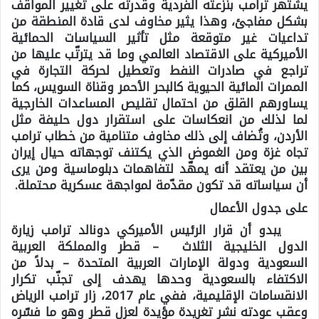
يشتهر ترامب بنزعته الفردية وقدرته على تغيير المواقف
بشكل مفاجئ، وهذا يثير مخاوف لدى قادة المنطقة من
تداعيات غير متوقعة مثل تأثير السياسات الحمائية
الأميركية على الاقتصاد العالمي وما قد يترتّب عليها من
تراجع في صادرات النفط وتعطيل لحركة التجارة في
الممرات المائية الحيوية كالبحر الأحمر وقناة السويس، كما
يساورهم القلق من احتمال تقليص المساعدات الخارجية
لما لذلك من انعكاسات على استقرار دول حليفة مثل
الأردن، وتُضاف إلى ذلك مخاوف متنامية من خطاب ترامب
تجاه غزة ومن الغموض الذي يكتنف توجهاته حيال إيران
بين من يعتقد أنه يمهّد لتفاهمات دبلوماسية ومن يرى
أن سياساته قد تكون مقدّمة لمواجهة عسكرية محتملة.
على جدول الأعمال
يبدو أن قرار الرئيس الأميركي دونالد ترامب زيارة
الدول الخليجية الثلاث – قطر والمملكة العربية
السعودية ودولة الإمارات العربية المتحدة – بدلاً من
الاكتفاء بالسعودية وحدها يهدف إلى تجنّب تكرار
الانقسامات الإقليمية، ففي عام 2017، زار ترامب الرياض
وعقب عودته نشر تغريدة مؤيدة لعزل قطر وهو ما فسّره