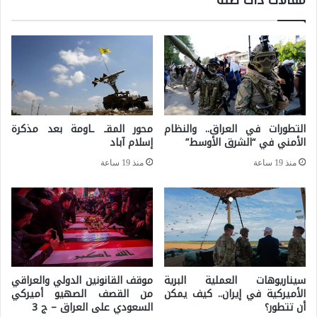
ع
ر
ا
ة
ل
ب
ق
ا
و
ي
ة
د
التطورات في العراق.. والنظام
محور المقـ ـاومة بعد مذكرة
الأمني في “الشرق الأوسط”
إسلام آباد
ن
ت
منذ 19 ساعة
منذ 19 ساعة
ج
ا
ه
ا
ل
سيناريوهات العملية البرية
موقف القانونين الدولي والعراقي
ص
الأميركية في إيران.. كيف يمكن
من القصف الصهيو أميركي
أن تتطور؟
السعودي على العراق – ج 3
ي