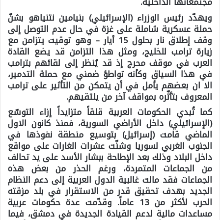
مجتمعاتها الداخلية.
ويهدّد رئيس الوزراء (الإسرائيلي) بنيامين نتنياهو بشنّ
حملة عسكرية شاملة على غزة في حال عدم التوصل إلى
وقف إطلاق نار بحلول 15 أيار – وهو توقيت يتزامن مع
زيارة ترامب للخليج، ومثل هذا التزامن قد يضع القادة
العرب في موقف محرج إذ قد يُنظر إلى لقائهم بترامب
في هذا السياق وكأنه تواطؤ ضمني مع حملة التدمير،
الا ان بعضهم يأمل في أن يتمكن من التأثير على ترامب
المعروف بتأثّره بمواقف آخر من يلتقيهم.
كما تُبدي الحكومات العربية قلقاً متزايداً إزاء التوسّع
(الإسرائيلي) داخل الأراضي السورية، فمنذ كانون الاول
الماضي قامت (إسرائيل) بتوسيع منطقة نفوذها في
الجنوب الغربي لسوريا وشنّت عشرات الغارات على مواقع
داخل البلاد وذلك بعد الإطاحة ببشار الأسد على يد تحالف
من الجماعات المتمردة، ورغم الحذر من بعض هذه
الجماعات فقد مالت غالبية الدول العربية إلى دعم النظام
الجديد بهدف تحقيق قدر من الاستقرار في بلد مزقته
الحرب لأكثر من 13 عاماً. وقدّمت عدة حكومات عربية
مساعدات مالية لدعم القيادة الجديدة في دمشق، فيما