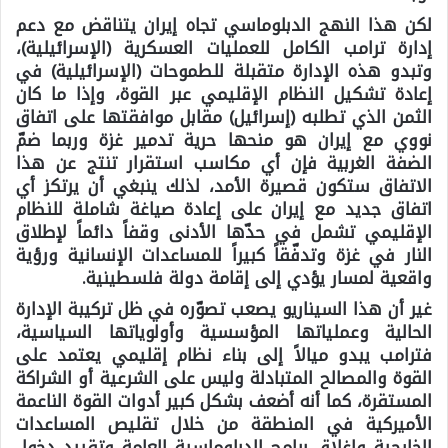
لكن هذا النهج الدبلوماسي تجاه إيران يتناقض مع دعم
إدارة ترامب الكامل للعمليات العسكرية (الإسرائيلية)،
وتبدو هذه الإدارة متقبلة للطموحات (الإسرائيلية) في
إعادة تشكيل النظام الإقليمي عبر القوة، وإذا ما كان
الثمن الذي تطلبه (إسرائيل) مقابل موافقتها على اتفاق
نووي مع إيران هو منحها حرية تدمير غزة وربما ضمّ
الضفة الغربية فإن أي مكاسب استقرار تنتج عن هذا
الاتفاق ستكون قصيرة الأمد، لذلك ينبغي أن يرتكز أي
اتفاق جديد مع إيران على إعادة صياغة شاملة للنظام
الإقليمي تشمل في حدّها الأدنى وقفاً دائماً لإطلاق
النار في غزة وتدفّقاً كبيراً للمساعدات الإنسانية ورؤية
واقعية لمسار يؤدي إلى إقامة دولة فلسطينية.
غير أن هذا السيناريو يصعب تصوّره في ظل تركيبة الإدارة
الحالية وعملياتها المؤسسية وأولوياتها السياسية،
فترامب يبدو ميالاً إلى بناء نظام إقليمي يعتمد على
القوة والمصالح المتبادلة وليس على الشرعية أو الشراكة
المستقرة، كما أنه أضعف بشكل كبير أدوات القوة الناعمة
الأميركية في المنطقة من خلال تقليص المساعدات
الخارجية وإغلاق برامج الدبلوماسية العامة وتقييد دخول