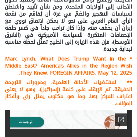
الأجانب إلى الولايات المتحدة. ومن شأن تأييد واشنطن
لسياسات التهجير والضمّ في غزة أن يُفاقم من نقمة
الرأي العام العربي على نحو لا يمكن لاتفاق نووي مع
إيران أن يخفّف منه، وإذا كان ترامب جاداً في كسر حلقة
الإخفاقات المتكررة للسياسة الأميركية في (الشرق
الأوسط)، فإن هذه الزيارة إلى الخليج تمثّل لحظة مناسبة
لبداية جديدة.
Marc Lynch, What Does Trump Want in the
*
Middle East? America’s Allies in the Region Wish
They Knew, FOREGIN AFFAIRS, May 12, 2025.
*
* لمقتضيات الأمانة العلمية، وضرورات الترجمة
الدقيقة، تم الإبقاء على كلمة (إسرائيل)، وهو لا يعني
اعتراف المركز بها، وما هو مكتوب يمثل راي وأفكار
المؤلف.