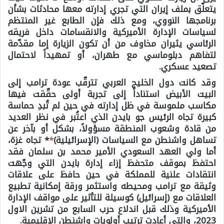
يتعلّق بملف إيران التي تجري إدارته معها محادثات بشأن
برنامجها النووي، ومع ذلك فإن الطابع غير المنتظم
لسياسات الإدارة الأميركية والانقسامات داخل فريقه
الرئاسي يثيران مخاوف من أن تكون الزيارة إما مقدّمة
لتفاهم دبلوماسي مع طهران، أو تمهيداً لاحتمال
تصعيد عسكري.
وقد كانت دول الخليج العربي تترقّب عودة ترامب إلى
البيت الأبيض استناداً إلى تجربة أولى حقّقت فيها
مكاسب ملموسة في ظل إدارته في حين لم تُبدِ حماسة
كبيرة تجاه الرئيس جو بايدن الذي اعتُبر في نظر العديد
من قادة وشعوب المنطقة مسؤولاً، بشكل أو بآخر عن
تساهل واشنطن مع السياسات (الإسرائيلية)
*
* تجاه غزة،
أما ولي العهد السعودي الأمير محمد بن سلمان فقد
احتفظ بموقف متحفظ إزاء إدارة بايدن التي وجّهت
انتقادات علنية للمملكة في حين حافظ على علاقات
وثيقة مع ترامب ومحيطه واستثمر ورقة إمكانية تطبيع
العلاقات مع (إسرائيل) كوسيلة للتأثير على مواقف الإدارة
الأميركية وذلك قبل اندلاع حرب السابع من تشرين الاول
2023، والتي أعادت ترتيب أولويات واشنطن الإقليمية.