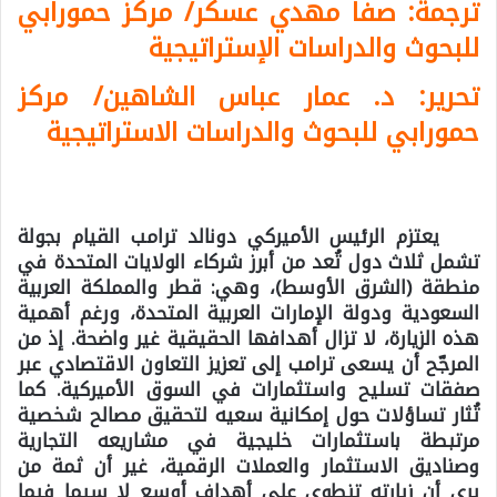
ترجمة: صفا مهدي عسكر/ مركز حمورابي
للبحوث والدراسات الإستراتيجية
تحرير: د. عمار عباس الشاهين/ مركز
حمورابي للبحوث والدراسات الاستراتيجية
يعتزم الرئيس الأميركي دونالد ترامب القيام بجولة
تشمل ثلاث دول تُعد من أبرز شركاء الولايات المتحدة في
منطقة (الشرق الأوسط)، وهي: قطر والمملكة العربية
السعودية ودولة الإمارات العربية المتحدة، ورغم أهمية
هذه الزيارة، لا تزال أهدافها الحقيقية غير واضحة. إذ من
المرجّح أن يسعى ترامب إلى تعزيز التعاون الاقتصادي عبر
صفقات تسليح واستثمارات في السوق الأميركية. كما
تُثار تساؤلات حول إمكانية سعيه لتحقيق مصالح شخصية
مرتبطة باستثمارات خليجية في مشاريعه التجارية
وصناديق الاستثمار والعملات الرقمية، غير أن ثمة من
يرى أن زيارته تنطوي على أهداف أوسع لا سيما فيما