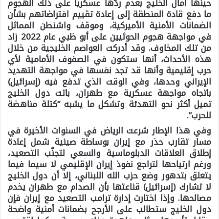
حينها آمال الخليج بعدم ردّها عسكرياً على ذلك الهجوم
ما دفع قادة المنطقة إلى إعادة تقييم افتراضاتهم بشأن
الضمانات الأمنية الأميركية، وموقف واشنطن المماثل
في مواجهة هجوم الحوثيين على أبو ظبي عام 2022 زاد
من تلك المخاوف. وقد أدركت العواصم الخليجية من خلال
هذه الأحداث، أنها ستكون في الصفوف الأمامية لأي
حرب إقليمية وأنها قد تجد نفسها في مواجهة التهديد
الإيراني وحدها، وفي الوقت الذي تدفع فيه (إسرائيل)
باتجاه مواجهة عسكرية مع طهران، باتت دول الخليج
تميل أكثر نحو التهدئة وتشكل ما يشبه “كتلة مناهضة
للحرب”.
وفي هذا الإطار شرعت الرياض في السنوات الأخيرة في
مسار تقارب حذر مع إيران بوساطة صينية شمل إعادة
إطلاق العلاقات الدبلوماسية والسعي لتجنّب التصعيد،
ورغم ارتياحها لتراجع نفوذ إيران الإقليمي لا سيما فيما
يتعلق بتدهور وضع حزب الله اللبناني، إلا أن دول الخليج
لا تشارك (إسرائيل) قناعتها بأن الصدام مع طهران يخدم
مصالحها. وإذا اختارت إدارة ترامب التصعيد مع إيران فإن
دول الخليج ستطالب على الأرجح بضمانات أمنية واضحة