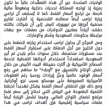
الولايات المتحدة. غير أن هذه التعهّدات غالباً ما تكون
رمزية إذ تواجه المملكة تحديات داخلية وضغوطاً مالية
ناجمة عن تراجع أسعار النفط، كما لا يُستبعد أن تراعي
زيارة ترامب أيضاً مصالحه الشخصية إذ أشارت تقارير
صحفية أبرزها من
نيويورك تايمز
، إلى أن شركات عائلته
حققت أرباحاً بملايين الدولارات من صفقات مع جهات
مرتبطة بحكومات السعودية وقطر والإمارات.
ومن المرجّح أن يحاول ترامب استخدام زيارته للضغط على
دول الخليج من أجل الحفاظ على استقرار أسعار النفط
عند مستويات منخفضة، خلال سنوات حكم بايدن لم تُبدِ
السعودية استعداداً لاستخدام أدواتها النفطية لخدمة
المصالح الأميركية بل أثارت حفيظة البيت الأبيض من خلال
خفض الإنتاج بالتنسيق مع “أوبك+” ما ساهم في رفع
أسعار الوقود عالمياً وعزّز إيرادات روسيا رغم العقوبات
الأميركية المفروضة على موسكو بسبب غزو أوكرانيا،
ومع ذلك فإن انخفاض أسعار النفط يشكل تهديداً لخطط
التنمية الطموحة في الرياض التي تحتاج إلى سعر نفط
مرتفع لضمان التوازن المالي. وفيما تشمل الزيارة أيضاً
ملفات سياسية إقليمية فإن أهداف ترامب في هذا