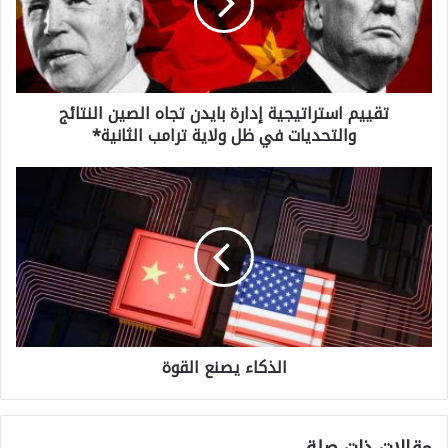
ي
م
ا
تقييم استراتيجية إدارة بايدن تجاه الصين النتائج
س
والتحديات في ظل ولاية ترامب الثانية*
ت
ر
ا
ا
ل
ت
ذ
ي
ك
ج
ا
ي
ء
ة
الذكاء يصنع القوة
ي
إ
ص
د
ن
ا
مقالات ذات صلة