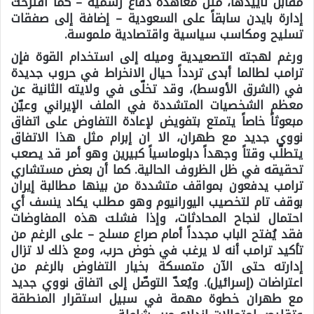
مقابل تأييدها، مثل معاهدة دفاع رسمية – كما اقترحت
إدارة بايدن سابقاً على السعودية – إضافة إلى صفقات
تسليح ومكاسب سياسية واقتصادية ملموسة.
ورغم لهجته التصعيدية وميله إلى استخدام القوة فإن
ترامب لطالما أبدى تردداً حيال الانخراط في حروب جديدة
في (الشرق الأوسط)، وقد تخلّى في ولايته الثانية عن
معظم الشخصيات المتشددة في الملف الإيراني وعيّن
مبعوثاً خاصاً يتمتع بتفويض لإعادة التفاوض على اتفاق
نووي جديد مع طهران، الا ان إبرام مثل هذا الاتفاق
يتطلّب وقتاً وجهداً دبلوماسياً كبيرين وهو أمر قد يصعب
تحقيقه في ظل الظروف الحالية. كما أن بعض مستشاري
ترامب يدفعون بمواقف متشددة من بينها مطالبة إيران
بوقف تام لتخصيب اليورانيوم وهو مطلب يكاد ينسف أي
احتمال لنجاح المحادثات، وإذا فشلت هذه المفاوضات
فقد يُفتح الباب مجدداً أمام صراع مسلح – على الرغم من
تأكيد ترامب أنه لا يرغب في خوض حرب، ومع ذلك لا تزال
إدارته حتى الآن متمسكة بخيار التفاوض بالرغم من
اعتراضات (إسرائيل). ويُعدّ التوصّل إلى اتفاق نووي جديد
مع طهران خطوة مهمة في سبيل استقرار المنطقة