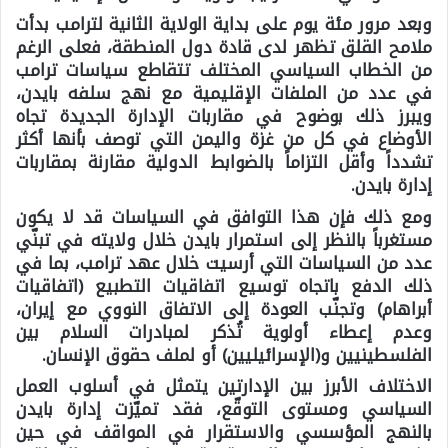
وبعد مرور مئة يوم على بداية الولاية الثانية لترامب بدأت
ملامح القلق تظهر لدى قادة دول المنطقة، فعلى الرغم
من الخطاب السياسي المختلف تتقاطع سياسات ترامب
في عدد من الملفات الإقليمية مع نهج سلفه بايدن،
ويبرز ذلك بوضوح في مقاربات الإدارة الجديدة تجاه
الأوضاع في كل من غزة واليمن التي توصف بأنها أكثر
تشدداً وأقل التزاماً بالضوابط الدولية مقارنة بمقاربات
إدارة بايدن.
ومع ذلك فإن هذا التوافق في السياسات قد لا يكون
مستغرباً بالنظر إلى استمرار بايدن خلال ولايته في تبنّي
عدد من السياسات التي أرسيت خلال عهد ترامب، بما في
ذلك الدفع باتجاه توسيع اتفاقيات التطبيع (اتفاقيات
أبراهام) وتجنّب العودة إلى الاتفاق النووي مع إيران،
وعدم إعطاء أولوية تُذكر لمبادرات السلام بين
الفلسطينيين و(الإسرائيليين) أو لملف حقوق الإنسان.
الاختلاف الأبرز بين الإدارتين يتمثل في أسلوب العمل
السياسي ومستوى التوقّع، فقد تميّزت إدارة بايدن
بالنهج المؤسسي والاستقرار في المواقف في حين