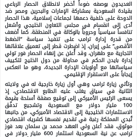
العديدون بوصفه ضوءاً أخضر لانطلاق الحصار الرباعي
بقيادة السعودية بمشاركة الإمارات والبحرين ومصر ضد
الدوحة على خلفية دعمها لجماعات إسلامية، هذا الحصار
أدى إلى انقسام في مجلس التعاون الخليجي وأشعل
تنافساً سياسياً وحروباً بالوكالة في المنطقة. كما أضعف
من قدرة إدارة ترامب على تنفيذ سياسة “الضغط
الأقصى” على إيران، إذ اضطرت قطر إلى تعميق علاقاتها
التجارية مع طهران، وقد أُعلن عن إنهاء الحصار فور تولي
إدارة بايدن الحكم في محاولة من دول الخليج لتكييف
سياساتها مع أولويات الإدارة الجديدة، وهو ما انعكس
إيجاباً على الاستقرار الإقليمي.
وتأتي زيارة ترامب وهي أول زيارة خارجية له في ولايته
الثانية في سياق يغلب عليه الطابع الاقتصادي، إذ
يسعى الرئيس الأميركي إلى توقيع صفقة أسلحة بقيمة
100 مليار دولار مع السعودية وتشجيع تدفّق
الاستثمارات الخليجية إلى الاقتصاد الأميركي، من جانبها
تُبدي المملكة رغبة في تقديم نفسها كشريك اقتصادي
موثوق، فقد أعلن ولي العهد محمد بن سلمان بعد فوز
ترامب عن نية السعودية استثمار 600 مليار دولار في