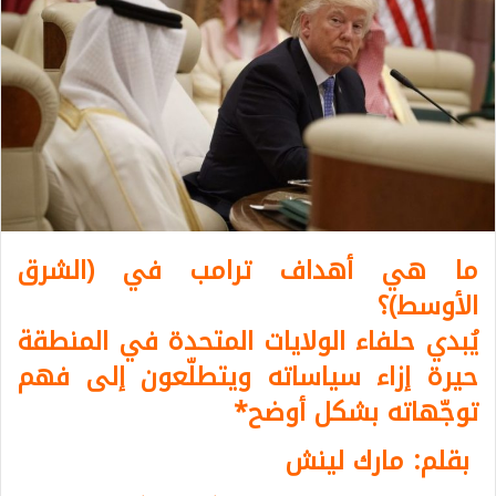
ما هي أهداف ترامب في (الشرق
الأوسط)؟
يُبدي حلفاء الولايات المتحدة في المنطقة
حيرة إزاء سياساته ويتطلّعون إلى فهم
توجّهاته بشكل أوضح
*
بقلم: مارك لينش