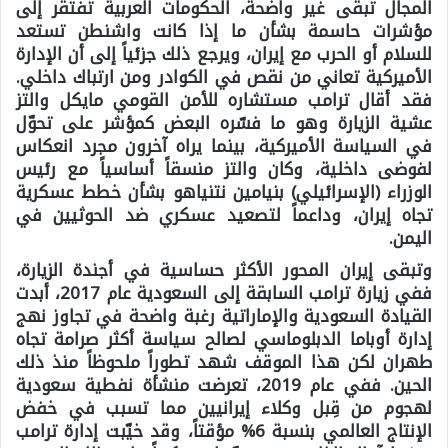
المجال تبقى غير واضحة، الحكومات العربية تفتقر إلى
مؤشرات حاسمة بشأن ما إذا كانت واشنطن تستعد
للسلام أو الحرب مع إيران، ويرجع ذلك جزئياً إلى أن الإدارة
الأميركية تعاني من نقص في الكوادر ومن ارتباك داخلي.
فقد أقال ترامب مستشاره للأمن القومي مايكل والتز
عشية الزيارة وهو ما فسّره البعض كمؤشر على تحوّل
في السياسة الأميركية، بينما يراه آخرون مجرد انعكاس
لفوضى داخلية، وكان والتز منسقاً أساسياً مع رئيس
الوزراء (الإسرائيلي) بنيامين نتنياهو بشأن خطط عسكرية
تجاه إيران، وداعماً لتصعيد عسكري ضد الحوثيين في
اليمن.
وتبقى إيران المحور الأكثر حساسية في أجندة الزيارة،
ففي زيارة ترامب السابقة إلى السعودية عام 2017، أبدت
القيادة السعودية والإماراتية رغبة واضحة في تجاوز نهج
إدارة أوباما الدبلوماسي لصالح سياسة أكثر صرامة تجاه
طهران لكن هذا الموقف شهد تطوراً ملحوظاً منذ ذلك
الحين. ففي عام 2019، تعرضت منشأة نفطية سعودية
لهجوم من قِبل وكلاء إيرانيين مما تسبب في خفض
الإنتاج العالمي بنسبة 6% مؤقتاً، وقد خيّبت إدارة ترامب