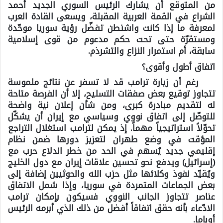
من المتوقع أن يشارك الرئيس السوري الجديد أحمد
الشراع في القمة العربية المقبلة، ويسعى القادة العرب
لمعرفة ما إذا كانت واشنطن تفضّل رؤية سوريا موحّدة
ومستقرّة حتى تحت حكم مدعوم من قوى إسلامية
سابقة، أم استمرار النزاع والتشرذم.
اتفاق أطول وأقوى؟
رغم أن زيارة ترامب قد لا تسفر عن نتائج ملموسة
تتجاوز توقيع بعض صفقات التسليح، إلا أن الفرصة متاحة
له لتقديم مبادرة كبرى، ومن شأن إعلان نية واضحة
للتوصّل إلى اتفاق نووي وسياسي مع إيران أن يشكّل
تحوّلاً استراتيجياً مهماً. إذ يمكن لترامب استغلال التراجع
المؤقت في وضع طهران لتعزيز دورها ضمن نظام
إقليمي جديد يُسهم في الحد من خطر اندلاع حرب مع
(إسرائيل) ويدفع نحو تحسين علاقات إيران مع دول الخليج
ويُقيّد نفوذ وكلائها مثل حزب الله والحوثيين إضافة إلى
بعض الجماعات المتمردة في سوريا، وإذا شمل الاتفاق
عناصر تتجاوز الجانب النووي فسيكون بإمكان ترامب
الادّعاء بأنه حقق اتفاقاً أفضل من ذلك الذي أبرمه الرئيس
أوباما.