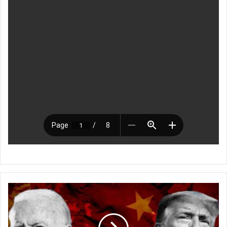
ت
ق
ي