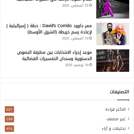
ة
25 أغسطس، 2025
ا
ل
ممر داوود David’s Corrido : خطة ( إسرائيلية )
ل
لإعادة رسم خريطة (الشرق الأوسط)
ي
10 أغسطس، 2025
ب
موعد إجراء الانتخابات بين مطرقة النصوص
ر
الدستورية وسندان التفسيرات القضائية
ا
10 نوفمبر، 2025
ل
ي
التصنيفات
ة
الاكثر قراءة
607
غير مصنف
598
تحليلات و آراء
416