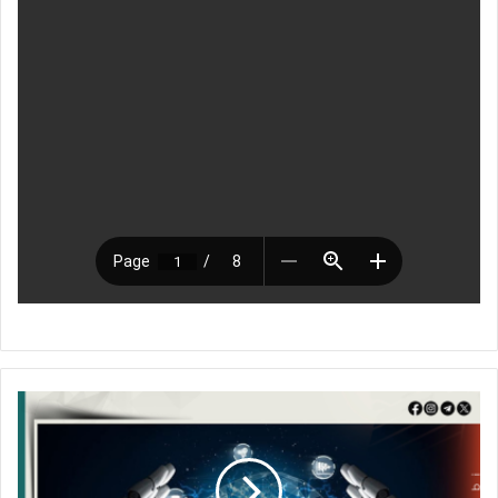
ا
ل
ف