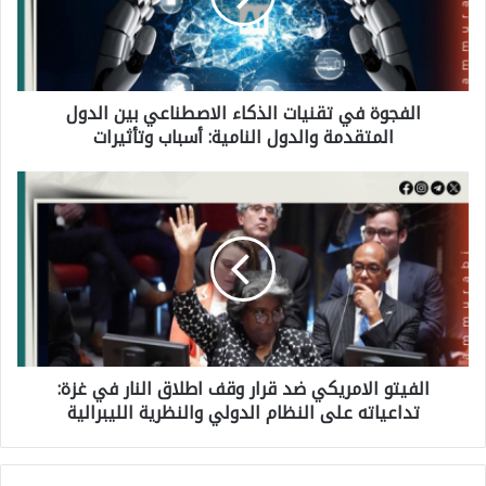
ج
و
ة
الفجوة في تقنيات الذكاء الاصطناعي بين الدول
ف
المتقدمة والدول النامية: أسباب وتأثيرات
ي
ت
ا
ق
ل
ن
ف
ي
ي
ا
ت
ت
و
ا
الفيتو الامريكي ضد قرار وقف اطلاق النار في غزة:
ا
ل
تداعياته على النظام الدولي والنظرية الليبرالية
ل
ذ
ا
ك
م