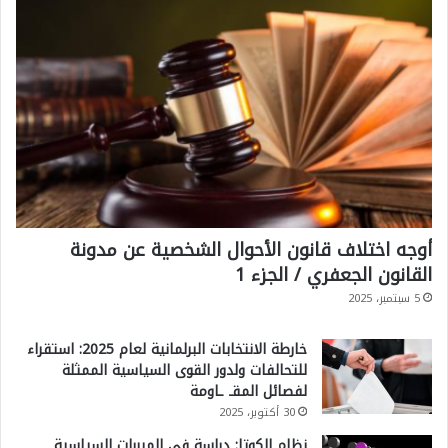
ا
ب
م
و
ا
ت
ل
أ
د
ث
و
ي
ل
ر
ي
ا
و
أوجه اختلاف قانون الأحوال الشخصية عن مدونة
ت
القانون الجعفري / الجزء 1
ا
5 سبتمبر، 2025
ل
ن
خارطة الانتخابات البرلمانية لعام 2025: استقراء
ظ
للتحالفات ولدور القوى السياسية الممثلة
لفصائل المقـ ـاومة
ر
30 أكتوبر، 2025
ي
نظام الكوتا: دراسة في المبررات السياسية