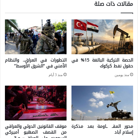
مقالات ذات صلة
ا
ر
ء
ي
ا
ك
ل
ي
ا
ض
ص
د
الحصة التركية البالغة 15% في
التطورات في العراق.. والنظام
ط
ق
حقول نفط كركوك
الأمني في “الشرق الأوسط”
ن
ر
منذ يومين
منذ 3 أيام
ا
ا
ع
ر
ي
و
ب
ق
ي
ف
ن
محور المقـ ـاومة بعد مذكرة
موقف القانونين الدولي والعراقي
ا
إسلام آباد
من القصف الصهيو أميركي
ا
ط