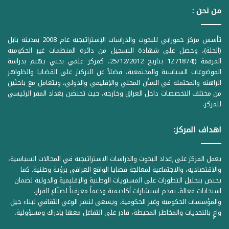
من نحن :
تأسس مركز حمورابي للبحوث والدراسات الإستراتيجية عام 2008 بمدينة بابل
(الحلة)، وحصل على شهادة التسجيل من دائرة المنظمات غير الحكومية
المرقمة ((1Z71874 بتاريخ 25/12/2012، كمركز علمي بحثي يهتم بدراسة
الموضوعات السياسية والمجتمعية، فضلاً عن التركيز على القضايا والظواهر
الراهنة والمحتملة في الشأن المحلي والإقليمي والدولي، ويتعامل مع باحثين
من مختلف التخصصات داخل العراق وخارجه، حيث تحتضن بغداد المقر الرئيسي
للمركز.
اهداف المركز:
يعمل المركز على إعداد البحوث والدراسات الاستراتيجية في المجالات السياسية،
والاقتصادية، والاجتماعية لمعالجة قضايا الواقع العراقي برؤية وطنية. كما
يختص بتحليل التطورات على المستويات الوطنية والإقليمية والدولية لضمان
استجابات فعالة. يقدم استشارات أكاديمية ودعماً معرفياً لصنّاع القرار،
والمؤسسات الحكومية وغير الحكومية. ويسعى لنشر الوعي الثقافي لبناء جيل
واعٍ بالتحديات والمخاطر المحيطة، قادر على التفاعل معها بإدراك ومسؤولية.